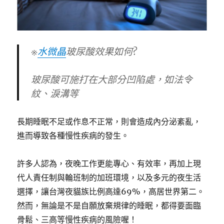
※
水微晶
玻尿酸效果如何?
玻尿酸可施打在大部分凹陷處，如法令
紋、淚溝等
長期睡眠不足或作息不正常，則會造成內分泌紊亂，
進而導致各種慢性疾病的發生。
許多人認為，夜晚工作更能專心、有效率，再加上現
代人責任制與輪班制的加班環境，以及多元的夜生活
選擇，讓台灣夜貓族比例高達69%，高居世界第二。
然而，無論是不是自願放棄規律的睡眠，都得要面臨
骨鬆、三高等慢性疾病的風險喔！