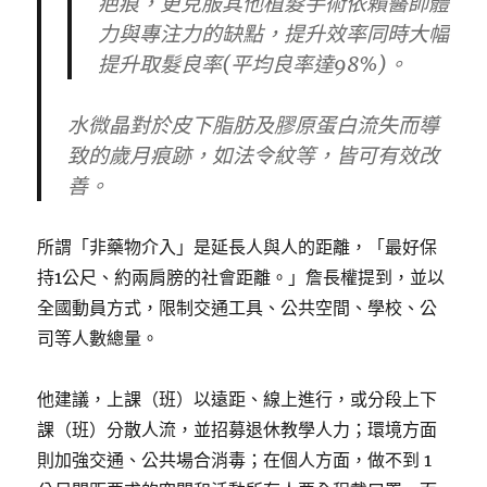
疤痕，更克服其他植髮手術依賴醫師體
力與專注力的缺點，提升效率同時大幅
提升取髮良率(平均良率達98%)。
水微晶對於皮下脂肪及膠原蛋白流失而導
致的歲月痕跡，如法令紋等，皆可有效改
善。
所謂「非藥物介入」是延長人與人的距離，「最好保
持1公尺、約兩肩膀的社會距離。」詹長權提到，並以
全國動員方式，限制交通工具、公共空間、學校、公
司等人數總量。
他建議，上課（班）以遠距、線上進行，或分段上下
課（班）分散人流，並招募退休教學人力；環境方面
則加強交通、公共場合消毒；在個人方面，做不到 1