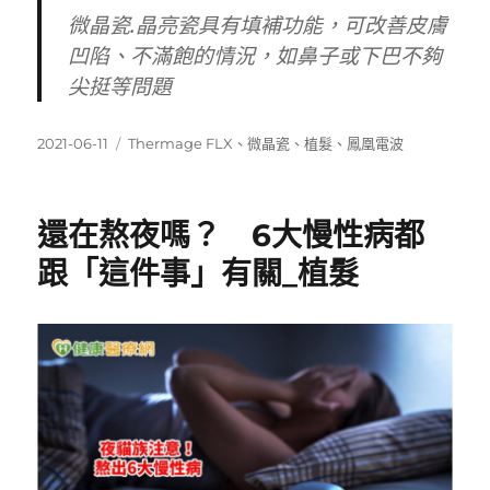
微晶瓷.晶亮瓷具有填補功能，可改善皮膚
凹陷、不滿飽的情況，如鼻子或下巴不夠
尖挺等問題
發
標
2021-06-11
Thermage FLX
、
微晶瓷
、
植髮
、
鳳凰電波
佈
籤
日
期:
還在熬夜嗎？ 6大慢性病都
跟「這件事」有關_植髮