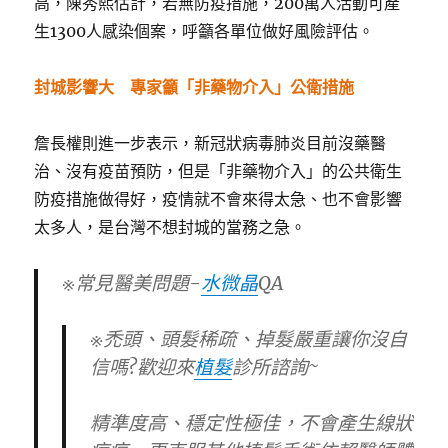
高，陳秀熙估計，若無防疫措施，200萬人活動可產
生1300人感染個案，呼籲各單位做好風險評估。
封城影響大 專家籲「非藥物介入」公衛措施
詹長權則進一步表示，新冠狀病毒肺炎目前沒藥醫
治、沒有疫苗預防，但是「非藥物介入」的公共衛生
防疫措施做得好，疫情就不會來得太急、也不會影響
太多人，是台灣不想封城的當務之急。
※常見醫美問題-
水微晶
QA
※禿頭、頭髮稀疏、掉髮嚴重讓你沒自
信嗎?歡迎來
植髮
診所諮詢~
精準度高、穩定性極佳，不會產生線狀