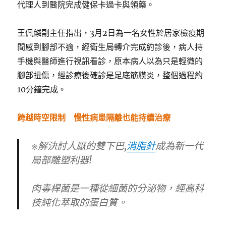
代理人到醫院完成健保卡過卡與領藥。
王佩麟副主任指出，3月2日為一名女性於居家檢疫期
間感到腳部不適，經衛生局轉介完成約診後，病人持
手機與醫師進行視訊看診，原本病人以為只是輕微的
腳部扭傷，經診療後確診是足底筋膜炎，整個過程約
10分鐘完成。
跨越時空限制 慢性病患隔離也能持續治療
※解決討人厭的雙下巴,
消脂針
成為新一代
局部雕塑利器!
肉毒桿菌是一種從細菌的分泌物，經高科
技純化萃取的蛋白質。