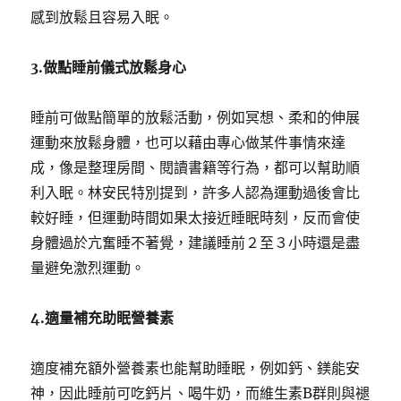
感到放鬆且容易入眠。
3.
做點睡前儀式放鬆身心
睡前可做點簡單的放鬆活動，例如冥想、柔和的伸展
運動來放鬆身體，也可以藉由專心做某件事情來達
成，像是整理房間、閱讀書籍等行為，都可以幫助順
利入眠。林安民特別提到，許多人認為運動過後會比
較好睡，但運動時間如果太接近睡眠時刻，反而會使
身體過於亢奮睡不著覺，建議睡前２至３小時還是盡
量避免激烈運動。
4.
適量補充助眠營養素
適度補充額外營養素也能幫助睡眠，例如鈣、鎂能安
神，因此睡前可吃鈣片、喝牛奶，而維生素B群則與褪