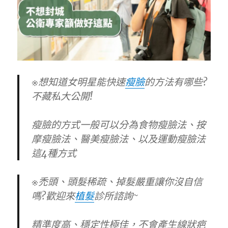
※想知道女明星能快速
瘦臉
的方法有哪些?
不藏私大公開!
瘦臉的方式一般可以分為食物瘦臉法、按
摩瘦臉法、醫美瘦臉法、以及運動瘦臉法
這4種方式
※禿頭、頭髮稀疏、掉髮嚴重讓你沒自信
嗎?歡迎來
植髮
診所諮詢~
精準度高、穩定性極佳，不會產生線狀疤