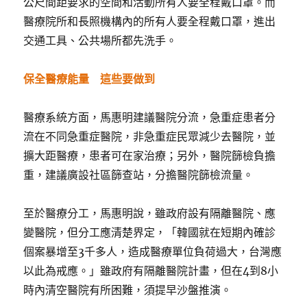
公尺間距要求的空間和活動所有人要全程戴口罩。而
醫療院所和長照機構內的所有人要全程戴口罩，進出
交通工具、公共場所都先洗手。
保全醫療能量 這些要做到
醫療系統方面，馬惠明建議醫院分流，急重症患者分
流在不同急重症醫院，非急重症民眾減少去醫院，並
擴大距醫療，患者可在家治療；另外，醫院篩檢負擔
重，建議廣設社區篩查站，分擔醫院篩檢流量。
至於醫療分工，馬惠明說，雖政府設有隔離醫院、應
變醫院，但分工應清楚界定，「韓國就在短期內確診
個案暴增至3千多人，造成醫療單位負荷過大，台灣應
以此為戒應。」雖政府有隔離醫院計畫，但在4到8小
時內清空醫院有所困難，須提早沙盤推演。