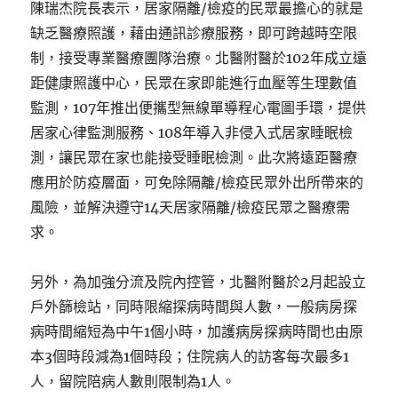
陳瑞杰院長表示，居家隔離/檢疫的民眾最擔心的就是
缺乏醫療照護，藉由通訊診療服務，即可跨越時空限
制，接受專業醫療團隊治療。北醫附醫於102年成立遠
距健康照護中心，民眾在家即能進行血壓等生理數值
監測，107年推出便攜型無線單導程心電圖手環，提供
居家心律監測服務、108年導入非侵入式居家睡眠檢
測，讓民眾在家也能接受睡眠檢測。此次將遠距醫療
應用於防疫層面，可免除隔離/檢疫民眾外出所帶來的
風險，並解決遵守14天居家隔離/檢疫民眾之醫療需
求。
另外，為加強分流及院內控管，北醫附醫於2月起設立
戶外篩檢站，同時限縮探病時間與人數，一般病房探
病時間縮短為中午1個小時，加護病房探病時間也由原
本3個時段減為1個時段；住院病人的訪客每次最多1
人，留院陪病人數則限制為1人。