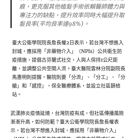
痕，更克服其他植髮手術依賴醫師體力與
專注力的缺點，提升效率同時大幅提升取
髮良率(平均良率達98%)。
臺大公衛學院院長詹長權2日表示，若台灣不想進入
封城，應採用「非藥物介入」（NPIs）公共衛生防
疫措施，提倡古芬蘭式社交，人與人保持1公尺距
離，並調整公共空間人流。臺大醫院雲林分院副院長
馬惠明則提醒，醫院則要「分流」、「分工」、「分
艙」和「感控」，保全醫療體系，並設立社區篩檢
站。
武漢肺炎疫情延燒，台灣防疫有成，但社區傳播風險
漸漸升高，如何防範？臺大公衛學院院長詹長權表
示，若台灣不想進入封城，應採用「非藥物介入」