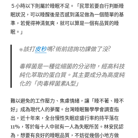
５小時以下則屬於睡眠不足。「民眾若要自行判斷睡
眠狀況，可以睡醒後是否感到滿足做為一個簡單的基
準，若覺得神清氣爽，就可以算是一個有品質的睡
眠。」
※該打
皮秒
嗎?術前諮詢功課做了沒?
毒桿菌是一種從細菌的分泌物，經高科技
純化萃取的蛋白質。其主要成分為高度純
化的「肉毒桿菌素A型」
難以避免的工作壓力、焦慮情緒，讓「睡不著、睡不
好」成為現代人的夢魘。台灣睡眠醫學學會調查指
出，近十年來，全台慢性失眠症盛行率約持平落在
11%，等於每十人中就有一人為失眠所苦。林安民認
為，想要有良好的睡眠品質，不妨從幾個小地方做