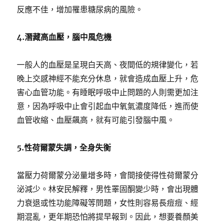
反應不佳，增加罹患糖尿病的風險。
4.
潛藏高血壓，腦中風危機
一般人的血壓是呈現白天高、夜間低的規律變化，若
晚上交感神經不能充分休息，就會造成血壓上升，危
害心血管功能。有睡眠呼吸中止問題的人則需更加注
意，因為呼吸中止會引起血中氧氣濃度降低，進而使
血管收縮、血壓飆高，就有可能引發腦中風。
5.
性荷爾蒙失調，全身失衡
當壓力荷爾蒙分泌量增多時，會間接使得性荷爾蒙分
泌減少。林安民解釋，男性睪固酮變少時，會出現體
力衰退或性功能障礙等問題，女性則容易長痘痘、經
期混亂，更年期恐怕將提早報到。因此，想要養顏美