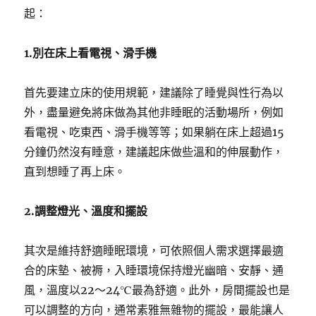
起：
1.
別在床上看電視、滑手機
首先要建立床的使用規範，建議除了睡覺與性行為以
外，盡量避免將床做為其他非睡眠的活動場所，例如
看電視、吃東西、滑手機等等；如果躺在床上超過15
分鐘仍然沒有睡意，建議起床做些溫和的伸展動作，
直到想睡了再上床。
2.
調整燈光、溫度和擺設
其次是維持舒適睡眠環境，可依照個人需求選擇最適
合的床墊、被褥，入睡環境保持燈光幽暗、安靜、通
風，溫度以22～24℃最為舒適。此外，房間擺設也是
可以調整的方向，通常素雅無雜物的擺設，最能讓人