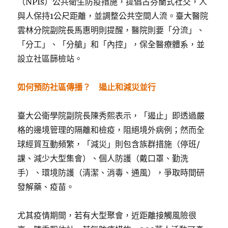
（NPIs）公共衛生防疫措施，提倡古芬蘭式社交，人
與人保持1公尺距離，並調整公共空間人流。臺大醫院
雲林分院副院長馬惠明則提醒，醫院則要「分流」、
「分工」、「分艙」和「內控」，保全醫療體系，並
設立社區篩檢站。
如何預防社區傳播？ 遏止和減災並行
臺大公衛學院副院長陳秀熙表示，「遏止」即透過嚴
格的邊境管理的隔離和檢疫，阻絕境外病例；然而全
球經貿互動頻繁，「減災」則包含族群措施（停班/
課、減少大型集會）、個人防護（戴口罩、勤洗
手）、環境防護（清潔、消毒、通風），爭取時間研
發解藥、疫苗。
尤其疫情期間，若有大型聚會，近距離接觸風險很