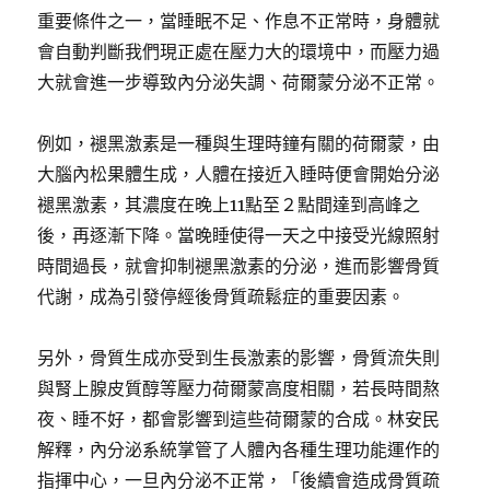
重要條件之一，當睡眠不足、作息不正常時，身體就
會自動判斷我們現正處在壓力大的環境中，而壓力過
大就會進一步導致內分泌失調、荷爾蒙分泌不正常。
例如，褪黑激素是一種與生理時鐘有關的荷爾蒙，由
大腦內松果體生成，人體在接近入睡時便會開始分泌
褪黑激素，其濃度在晚上11點至２點間達到高峰之
後，再逐漸下降。當晚睡使得一天之中接受光線照射
時間過長，就會抑制褪黑激素的分泌，進而影響骨質
代謝，成為引發停經後骨質疏鬆症的重要因素。
另外，骨質生成亦受到生長激素的影響，骨質流失則
與腎上腺皮質醇等壓力荷爾蒙高度相關，若長時間熬
夜、睡不好，都會影響到這些荷爾蒙的合成。林安民
解釋，內分泌系統掌管了人體內各種生理功能運作的
指揮中心，一旦內分泌不正常，「後續會造成骨質疏