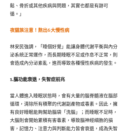
鬆、骨折或其他疾病與問題，其實也都是有跡可
循。」
夜貓族注意！熬出6
大慢性病
林安民強調，「睡個好覺」能讓身體代謝平衡與內分
泌系統正常運作，而長期睡眠不足或作息不正常，則
會造成內分泌紊亂，進而導致各種慢性疾病的發生。
1.
腦功能衰退，失智症前兆
當人體進入睡眠狀態時，會有大量的腦脊髓液在腦部
循環，清除所有積聚的代謝副產物或毒素。因此，擁
有良好睡眠能夠幫助腦袋「洗腦」；而睡眠不足時，
大腦則會開始累積有害毒素，導致腦神經細胞的損
害，記憶力、注意力與判斷能力皆會衰退，成為失智