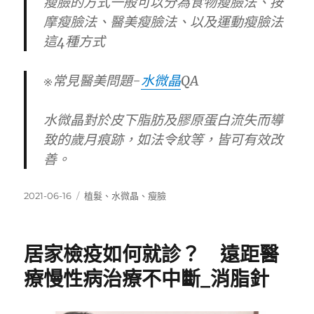
瘦臉的方式一般可以分為食物瘦臉法、按
摩瘦臉法、醫美瘦臉法、以及運動瘦臉法
這4種方式
※常見醫美問題-
水微晶
QA
水微晶對於皮下脂肪及膠原蛋白流失而導
致的歲月痕跡，如法令紋等，皆可有效改
善。
發
標
2021-06-16
植髮
、
水微晶
、
瘦臉
佈
籤
日
期:
居家檢疫如何就診？ 遠距醫
療慢性病治療不中斷_消脂針