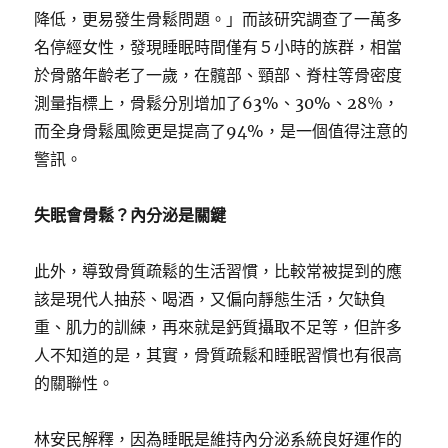
降低，更易發生骨鬆問題。」而該研究調查了一萬多
名停經女性，發現睡眠時間僅有５小時的族群，相當
於骨骼年齡老了一歲，在髖部、頸部、脊柱等骨密度
測量指標上，骨鬆分別增加了63%、30%、28％，
而全身骨鬆風險更是提高了94%，是一個值得注意的
警訊。
失眠會骨鬆？內分泌是關鍵
此外，導致骨質疏鬆的生活習慣，比較常被提到的應
該是現代人抽菸、喝酒，又偏向靜態生活，欠缺負
重、肌力的訓練，再來就是鈣質攝取不足等，但許多
人不知道的是，其實，骨質疏鬆和睡眠習慣也有很高
的關聯性。
林安民解釋，因為睡眠是維持內分泌系統良好運作的