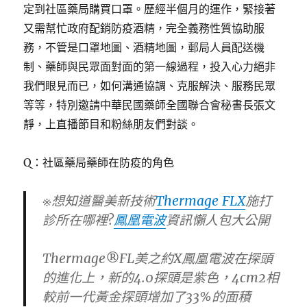
定到社區藥局購買口罩。歷經半個月的運作，緊接著
又需幫忙政府配銷防疫酒精，完全義務性質協助服
務，不管是口罩地圖、酒精地圖，郵局人員配送機
制、藥師與民眾面對面的第一線過程，投入心力絕非
我們眼見而已，如何溝通協調、克服解決、服務民眾
等等，特別邀請中華民國藥師全國聯合會秘書長張文
靜，上直播節目和粉絲朋友們對談。
Q：社區藥局藥師在防疫的角色
※想知道醫美新技術
Thermage FLX
施打
診所在哪裡?
鳳凰電波
資訊懶人包大公開
Thermage®FL美之約X鳳凰電波在探頭
的進化上，新的4.0探頭是紫色，4cm2相
較前一代黃金探頭增加了33%的面積