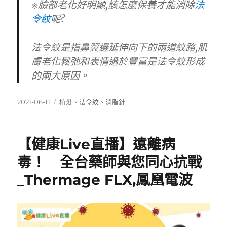
※臉部老化好明顯,該怎麼保養才能消除
法
令紋
呢?
法令紋是指鼻翼邊延伸向下的兩道紋路,肌
膚老化鬆弛和表情過於豐富是法令紋形成
的兩大原因。
發
標
2021-06-11
植髮
、
法令紋
、
消脂針
佈
籤
日
期:
【健康Live直播】遠離病
毒！ 全台藥師與您同心抗戰
_Thermage FLX,鳳凰電波