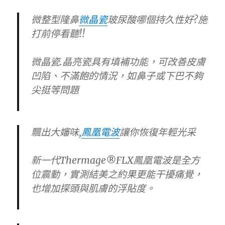
微整型隆鼻
微晶瓷
玻尿酸哪個持久性好?施
打前停看聽!!
微晶瓷.晶亮瓷具有填補功能，可改善皮膚
凹陷、不滿飽的情況，如鼻子或下巴不夠
尖挺等問題
飄出大嬸味,
鳳凰電波
讓你恢復年輕光采
新一代Thermage®FLX鳳凰電波是全方
位震動，實測結美之約果更能干擾痛覺，
也增加探頭與肌膚的浮貼度。