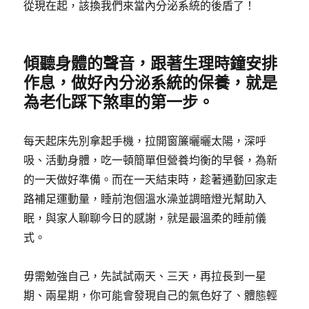
從現在起，該換我們來當內分泌系統的後盾了！
傾聽身體的聲音，跟著生理時鐘安排
作息，做好內分泌系統的保養，就是
為老化踩下煞車的第一步。
每天起床先別拿起手機，拉開窗簾曬曬太陽，深呼
吸、活動身體，吃一頓簡單但營養均衡的早餐，為新
的一天做好準備。而在一天結束時，趁著通勤回家走
路補足運動量，睡前泡個溫水澡並調暗燈光幫助入
眠，與家人聊聊今日的感謝，就是最溫柔的睡前儀
式。
毋需勉強自己，先試試兩天、三天，再拉長到一星
期、兩星期，你可能會發現自己的氣色好了、體態輕