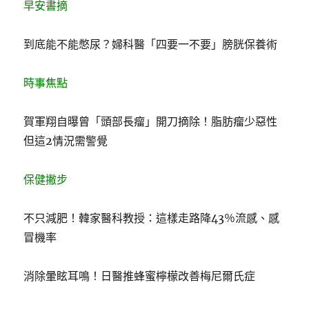
早安書摘
到底能不能憋尿？婦科醫「四要一不要」膀胱保養術
時事焦點
賀軍翔自曝曾「頭部長瘤」開刀摘除！脂肪瘤少惡性
但這2情況需警覺
保健撇步
不只減肥！韓家醫科教授：這樣走路降43％流感、感
冒機率
消除暈眩耳鳴！日醫推蜂蜜檸檬改善梅尼爾氏症