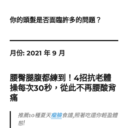
你的頭髮是否面臨許多的問題？
月份:
2021 年 9 月
腰臀腿腹都練到！4招抗老體
操每次30秒，從此不再腰酸背
痛
推薦10種夏天
瘦臉
食譜,照著吃還你輕盈體
態!