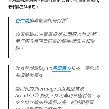
本站聲明:網站內容來源於網絡,如有侵權,請聯繫我們,
我們將及時處理。
杏仁酸
換膚後續如何保養?
肉毒瘦臉前注意事項:術前兩週以內,若服
用任何含有阿斯匹靈的藥物,請先告知醫
師。
改善臉部鬆弛,FLX
鳳凰電波
拉皮，讓您成
為凍齡美魔女
第四代的Thermage FLX鳳凰電波
AccuREP® 技術，採用專利單極射頻，可
安全地立體加熱深層皮膚，刺激膠原蛋