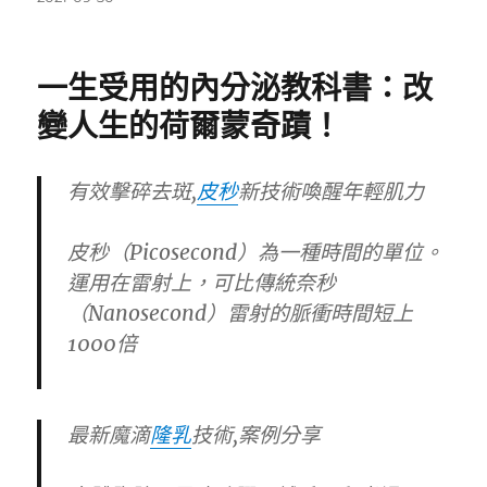
佈
日
期:
一生受用的內分泌教科書：改
變人生的荷爾蒙奇蹟！
有效擊碎去斑,
皮秒
新技術喚醒年輕肌力
皮秒（Picosecond）為一種時間的單位。
運用在雷射上，可比傳統奈秒
（Nanosecond）雷射的脈衝時間短上
1000倍
最新魔滴
隆乳
技術,案例分享