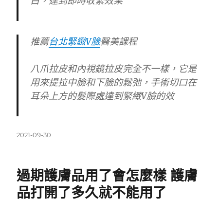
白，達到即時收緊效果
推薦
台北緊緻V臉
醫美課程
八爪拉皮和內視鏡拉皮完全不一樣，它是
用來提拉中臉和下臉的鬆弛，手術切口在
耳朵上方的髮際處達到緊緻V臉的效
發
2021-09-30
佈
日
期:
過期護膚品用了會怎麼樣 護膚
品打開了多久就不能用了