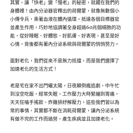
其實，讓「快老」變「慢老」的秘密，就藏在我們的
身體裡！由內分泌器官釋出的荷爾蒙，就像無數個小
小傳令兵，乘著血液在體內循環，抵達各個目標器官
並產生作用，巧妙地協調著全身超過60兆個細胞的功
能，從好睡眠、好體態、好肌膚、好表現，甚至是好
心情，背後都有著內分泌系統與荷爾蒙的悄悄努力。
面對老化，我們從來不是無力抵擋，而是我們選擇了
加速老化的生活方式！
老是宅在家不出門曬太陽，日夜顛倒瘋追劇，中午忙
到沒空吃飯，經常失眠，工作壓力大時緊繃到胃痛，
天天狂嗑手搖飲、炸雞排紓解壓力，這些我們習以為
常的事情，其實都不斷在消耗荷爾蒙，讓內分泌系統
有做不完的工作而過勞，產生疾病並且加速老化。