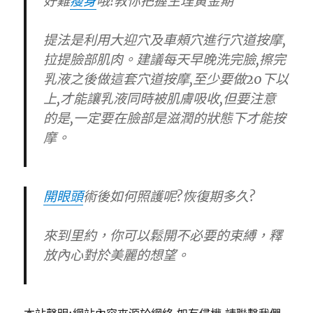
好難
瘦身
哦!教你把握生理黃金期
提法是利用大迎穴及車頰穴進行穴道按摩,
拉提臉部肌肉。建議每天早晚洗完臉,擦完
乳液之後做這套穴道按摩,至少要做20下以
上,才能讓乳液同時被肌膚吸收,但要注意
的是,一定要在臉部是滋潤的狀態下才能按
摩。
開眼頭
術後如何照護呢?恢復期多久?
來到里約，你可以鬆開不必要的束縛，釋
放內心對於美麗的想望。