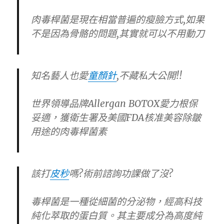
肉毒桿菌是現在相當普遍的瘦臉方式,如果
不是因為骨骼的問題,其實就可以不用動刀
知名藝人也愛
童顏針
,不藏私大公開!!
世界領導品牌Allergan BOTOX愛力根保
妥適，獲衛生署及美國FDA核准美容除皺
用途的肉毒桿菌素
該打
皮秒
嗎?術前諮詢功課做了沒?
毒桿菌是一種從細菌的分泌物，經高科技
純化萃取的蛋白質。其主要成分為高度純