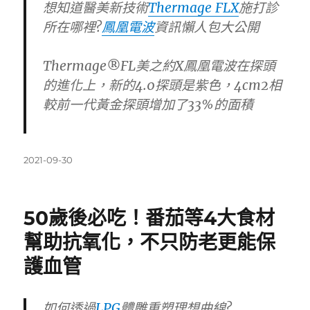
想知道醫美新技術
Thermage FLX
施打診
所在哪裡?
鳳凰電波
資訊懶人包大公開
Thermage®FL美之約X鳳凰電波在探頭
的進化上，新的4.0探頭是紫色，4cm2相
較前一代黃金探頭增加了33%的面積
發
2021-09-30
佈
日
期:
50歲後必吃！番茄等4大食材
幫助抗氧化，不只防老更能保
護血管
如何透過
LPG
體雕重塑理想曲線?