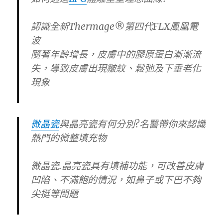
認識全新Thermage®第四代FLX鳳凰電
波
隨著年齡增長，皮膚中的膠原蛋白漸漸流
失，導致皮膚出現皺紋、鬆弛及下垂老化
現象
微晶瓷
與晶亮瓷有何分別?名醫帶你來認識
熱門的微整填充物
微晶瓷.晶亮瓷具有填補功能，可改善皮膚
凹陷、不滿飽的情況，如鼻子或下巴不夠
尖挺等問題