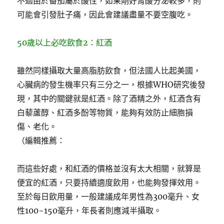
不過由於番茄屬於酸性，如果剛好胃酸分泌較多，則
可能會引發肚子痛，因此會建議盡量不要空腹吃。
50歲以上必吃飲食2：紅酒
雖然同樣攝取大量高脂肪飲食，但法國人比起美國，
心臟病的發生機率只有三分之一，根據WHO研究後發
現，其中的關鍵就是紅酒。除了酒精之外，紅酒含有
白藜蘆醇、紅酒多酚等物質，能夠有效防止細胞損
傷、老化。
（編輯推薦：
而這些好處，和紅酒的價格並沒有太大相關，就算是
便宜的紅酒，只要持續適度飲用，也能夠發揮效用。
至於每日飲用量，一般建議成年男性為300毫升、女
性100~150毫升，年長者則應減半攝取。