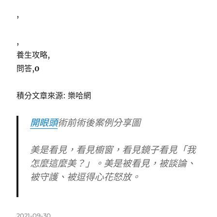
,
,
養生攻略,
問答,
0
積分文章來源: 樂哈網
開眼頭
術前術後案例分享圖
美是看見，看見櫥窗，看見鏡子看見「我
怎麼這麼美？」。美是被看見，被談論、
被守護、被逗得心花怒放。
發
2021-09-30