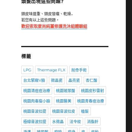
頭髮出現這些問題?
頭皮味道重、頭皮發癢、乾燥..
若您有以上這些問題，
歡迎索取麼尚純薑修護洗沐組體驗組
標籤
LPG
Thermage FLX
削骨手術
台北緊緻V臉
微晶瓷
晶亮瓷
杏仁酸
桃園清痘痘治療
桃園玻尿酸
桃園皮秒雷射
桃園肉毒瘦小臉
桃園醫美
桃園青春痘治療
桃園音波拉提
桃園音波拉皮
植髮
極線音波拉提
水微晶
法令紋
消脂針
淚溝
玻尿酸
瘦臉
瘦身
皮
皮秒