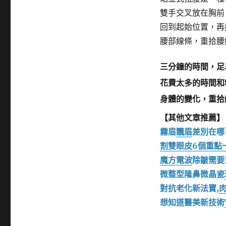
雙手交叉放在胸前
回到起始位置，再
腰部線條，重拾腰
三分鐘的時間，足
花費太多的時間和
身體的變化，重拾
【其他文章推薦】
霧眉
飄眉
差別在哪
割雙眼皮6個重點
魔方電波
除皺需要
微整型隆鼻微晶瓷
對抗老化新法寶,
想知道醫美新技術