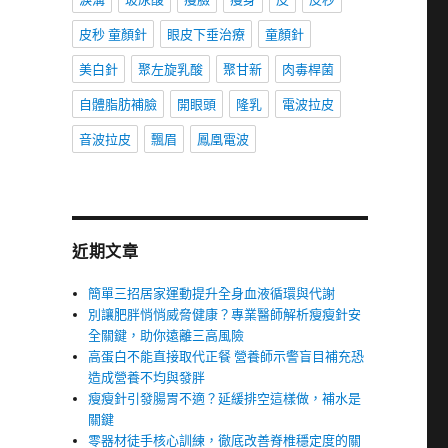
皮秒 童顏針
眼皮下垂治療
童顏針
美白針
聚左旋乳酸
聚甘新
肉毒桿菌
自體脂肪補臉
開眼頭
隆乳
電波拉皮
音波拉皮
飄眉
鳳凰電波
近期文章
簡單三招居家運動提升全身血液循環與代謝
別讓肥胖悄悄威脅健康？專業醫師解析瘦瘦針安
全關鍵，助你遠離三高風險
高蛋白不能直接取代正餐 營養師示警盲目補充恐
造成營養不均與發胖
瘦瘦針引發腸胃不適？延緩排空這樣做，補水是
關鍵
零器材徒手核心訓練，徹底改善脊椎穩定度的關