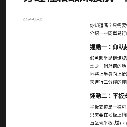
發
2024-03-29
佈
你知道嗎？只需要
日
介紹一些簡單易行
期:
運動一：仰臥
仰臥起坐是鍛煉腹
需要一個舒適的地
地將上半身向上挺
天進行三分鐘的仰
運動二：平板
平板支撐是一種可
只需要在地板上俯
直呈現平板狀態，