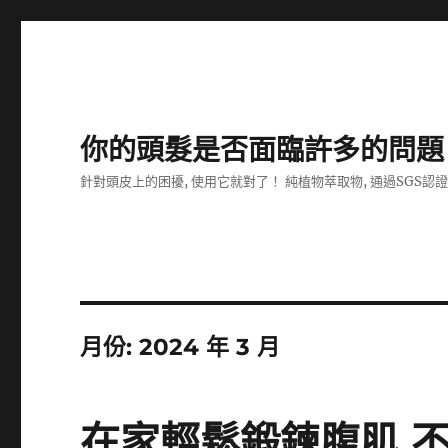
你的頭髮是否面臨許多的問題
針對頭皮上的困擾, 使用它就對了！ 純植物萃取物, 通過SGS認
月份:
2024 年 3 月
在家輕鬆鍛鍊腹肌 