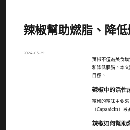
辣椒幫助燃脂、降低
發
2024-03-29
佈
辣椒不僅為美食增
日
和降低體脂。本文
期:
目標。
辣椒中的活性
辣椒的辣味主要來
（Capsaici
辣椒如何幫助