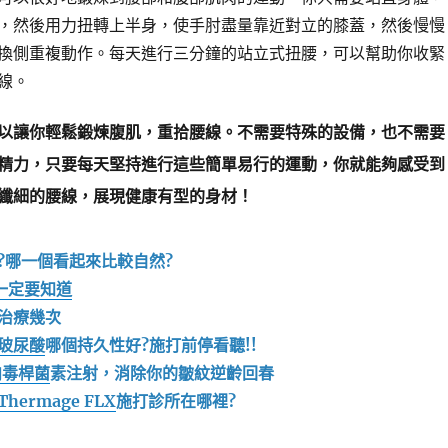
，然後用力扭轉上半身，使手肘盡量靠近對立的膝蓋，然後慢慢
換側重複動作。每天進行三分鐘的站立式扭腰，可以幫助你收緊
線。
以讓你輕鬆鍛煉腹肌，重拾腰線。不需要特殊的設備，也不需要
精力，只要每天堅持進行這些簡單易行的運動，你就能夠感受到
纖細的腰線，展現健康有型的身材！
?哪一個看起來比較自然?
一定要知道
治療幾次
玻尿酸
哪個持久性好?施打前停看聽!!
肉毒桿菌
素注射，消除你的皺紋逆齡回春
Thermage FLX
施打診所在哪裡?