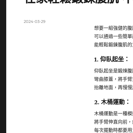
發
2024-03-29
佈
想要一組強健的腹
日
可以通過一些簡單
期:
能輕鬆鍛鍊腹肌的
1. 仰臥起坐：
仰臥起坐是鍛煉腹
彎曲膝蓋，將手臂
抬離地面，再慢慢
2. 木桶運動：
木桶運動是一種模
將手臂伸直向前，
每次擺動時都要用