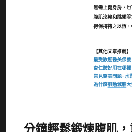
無需上健身房，也
腹肌滾輪和跳繩等
得保持持之以恆，
【其他文章推薦】
最受歡迎醫美保養
杏仁酸
好用在哪裡
常見醫美問題-
水
為什麼
肌動減脂
大
分鐘輕鬆鍛煉腹肌，