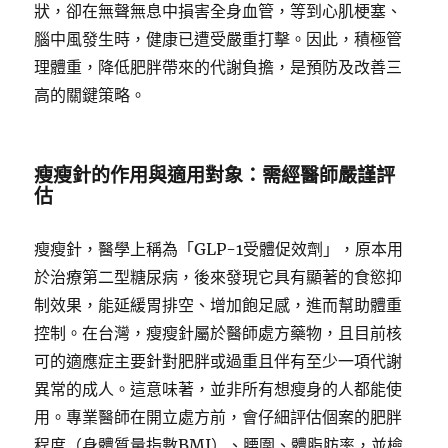
狀，卻在無聲無息中損害全身血管，等到心肌梗塞、
腦中風發生時，健康已遭受嚴重打擊。因此，積極管
理體重，降低肥胖帶來的代謝負擔，是預防及改善三
高的關鍵策略。
瘦瘦針的作用與適用對象：需經醫師嚴謹評
估
瘦瘦針，醫學上稱為「GLP-1受體促效劑」，原本用
於治療第二型糖尿病，後來發現它具有顯著的食慾抑
制效果，能延緩胃排空、增加飽足感，進而幫助體重
控制。在台灣，瘦瘦針屬於醫師處方藥物，且目前核
可的適應症主要針對肥胖或過重且伴有至少一項代謝
異常的成人。這意味著，並非所有想瘦身的人都能使
用。專業醫師在開立處方前，會仔細評估個案的肥胖
程度（身體質量指數BMI）、腰圍、體脂肪率，並檢