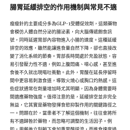
腸胃延緩排空的作用機制與常見不適
瘦瘦針的主要成分多為GLP-1受體促效劑，這類藥物
會模仿人體自然分泌的腸泌素，向大腦傳遞飽食訊
號，同時延遲胃部內容物進入小腸的速度。這種延緩
排空的效應，雖然能讓進食量自然下降，卻也直接改
變了消化系統的節奏。胃部長時間處於充盈狀態，容
易引發壓力性不適，例如上腹悶痛、噁心感，甚至進
食後不久就出現嘔吐衝動。此外，胃酸在延長停留時
間中更容易刺激食道，導致火燒心或胸口灼熱感。這
些症狀通常在劑量增加時尤其明顯，因為身體需要時
間適應藥物強度。值得注意的是，延緩排空並非完全
無益，它其實是藥物發揮食慾抑製作用的關鍵路徑之
一。問題在於，當患者不了解這個機制，往往會將所
有不適歸咎於藥物，而忽略可調整的生活因子。例
如，用餐後立刻躺下會加重胃酸逆流，而進食速度過