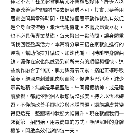
揮之不去，甚至影響肌膚光澤與體態線條。許多人以
為要改善這些問題非得去健身房不可，其實只要善用
居家空間與零碎時間，透過幾個簡單動作就能有效促
進全身血液流動，激活代謝機能。不需要昂貴器材，
也不必具備專業基礎，每天撥出一點時間，讓身體重
新找回輕盈與活力。本篇將分享三招在家就能進行的
運動，幫助你提升循環、加速代謝，同時雕塑身體曲
線，讓你在家也能感受到前所未有的順暢與輕快。這
些動作融合了伸展、肌力與有氧元素，搭配正確呼吸
節奏，能深層刺激肌肉與血管，促進淋巴迴流，減少
毒素堆積。無論是早晨醒腦、午間提振精神，或是睡
前放鬆，都能依照個人狀態調整強度。持之以恆地練
習，不僅能改善手腳冰冷與水腫問題，還能讓膚質變
得更透亮，整體精神狀態大幅提升。現在就讓我們一
起從第一招開始，用最簡單的方式，喚醒沉睡的身體
機能，開啟高效代謝的每一天。