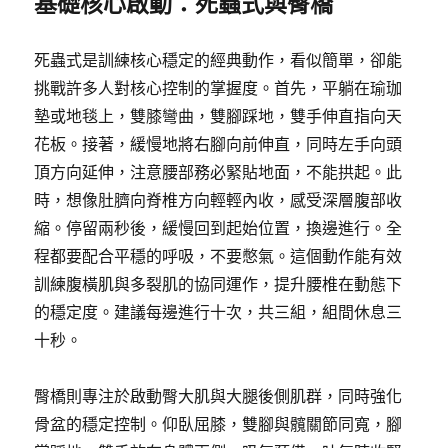
基礎核心啟動：死蟲式與臀橋
死蟲式是訓練核心穩定的經典動作，看似簡單，卻能
挑戰許多人對核心控制的掌握度。首先，平躺在瑜珈
墊或地毯上，雙膝彎曲，雙腳踩地，雙手伸直指向天
花板。接著，緩慢地將右腳向前伸直，同時左手向頭
頂方向延伸，注意腰部務必緊貼地面，不能拱起。此
時，想像肚臍向脊椎方向輕輕內收，感受深層腹部收
縮。停留兩秒後，緩慢回到起始位置，換邊進行。全
程都要配合平穩的呼吸，不要憋氣。這個動作能有效
訓練腹橫肌與多裂肌的協同運作，提升腰椎在動態下
的穩定度。建議每邊進行十次，共三組，組間休息三
十秒。
臀橋則專注於啟動臀大肌與大腿後側肌群，同時強化
骨盆的穩定控制。仰臥屈膝，雙腳與髖關節同寬，腳