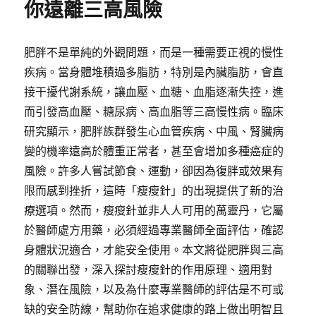
你遠離三高風險
肥胖不是單純的外觀問題，而是一種需要正視的慢性
疾病。當身體堆積過多脂肪，特別是內臟脂肪，會直
接干擾代謝系統，讓血壓、血糖、血脂逐漸失控，進
而引發高血壓、糖尿病、高血脂等三高慢性病。臨床
研究顯示，肥胖族群發生心血管疾病、中風、腎臟病
變的機率遠高於體重正常者，甚至會增加多種癌症的
風險。許多人嘗試節食、運動，卻因為復胖或效果有
限而感到挫折，這時「瘦瘦針」的出現提供了新的治
療選項。然而，瘦瘦針並非人人可用的萬靈丹，它屬
於醫師處方用藥，必須經過專業醫師全面評估，確認
身體狀況適合，才能安全使用。本文將從肥胖與三高
的關聯出發，深入探討瘦瘦針的作用原理、適用對
象、潛在風險，以及為什麼專業醫師的評估是不可或
缺的安全防線，幫助你在追求健康的路上做出明智且