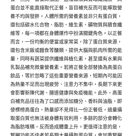
蛋白並不能直接取代正餐，盲目補充反而可能導致營
養不均與發胖。人體所需的營養素並非只有蛋白質，
還包括碳水化合物、脂肪、維生素、礦物質與膳食纖
維等，每一項都在身體運作中扮演關鍵角色。以正餐
而言，一份均衡的便當或家常菜，除了蛋白質來源，
還包含米飯或麵食等醣類，提供大腦與肌肉所需的能
量，同時有蔬菜提供纖維與植化素，甚至還有水果與
乳製品補充微量營養素。若將正餐全部替換為高蛋白
飲品，等於忽略了這些重要營養來源，短期內可能因
為熱量不足而出現疲勞、注意力不集中，長期下來更
會影響新陳代謝、腸道健康與免疫機能。此外，高蛋
白補充品往往為了口感而添加糖分、香料與油脂，即
使標榜高蛋白，熱量卻不見得比一份正餐低，過量攝
取蛋白質也無法被身體有效利用，多餘的部分會轉化
為脂肪堆積，反而造成體重上升。更值得注意的是，
腎臟功能不佳者若長期大量攝取蛋白質，會加重腎臟