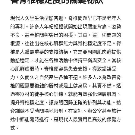
善脊椎穩定度的關鍵秘訣
現代人久坐生活型態普遍，脊椎問題早已不是老年人
的專利。許多人年紀輕輕就開始出現腰痠背痛、姿勢
不良、甚至椎間盤突出的困擾。其實，這一切問題的
根源，往往出在核心肌群無力與脊椎穩定度不足。脊
椎是人體最重要的支撐結構，它需要周圍肌肉群提供
動態穩定，才能在各種活動中保持平衡與安全。當核
心肌群虛弱時，脊椎便容易失去支撐，導致錯誤受
力，久而久之自然產生各種不適。許多人以為改善脊
椎問題需要複雜的器材或是上健身房，其實不然。透
過零器材的徒手核心訓練，就能有效強化深層肌肉、
提升脊椎穩定度，讓身體回歸正確的排列與功能。這
套訓練不受時間場地限制，在家裡、辦公室甚至旅行
途中都能隨時進行，是現代人最實用且高效的保健方
式。