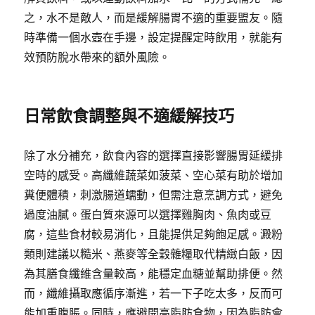
之，水不是敵人，而是緩解腸胃不適的重要盟友。隨
時準備一個水壺在手邊，設定提醒定時飲用，就能有
效預防脫水帶來的額外風險。
日常飲食調整與不適緩解技巧
除了水分補充，飲食內容的選擇直接影響腸胃延緩排
空時的感受。高纖維蔬菜如菠菜、空心菜有助於增加
糞便體積，刺激腸道蠕動，但需注意烹調方式，避免
過度油膩。蛋白質來源可以選擇雞胸肉、魚肉或豆
腐，這些食材較易消化，且能提供足夠飽足感。澱粉
類則建議以糙米、燕麥等全穀雜糧取代精緻白飯，因
為其膳食纖維含量較高，能穩定血糖並幫助排便。然
而，纖維攝取應循序漸進，若一下子吃太多，反而可
能加重腹脹。同時，應避開高脂肪食物，因為脂肪會