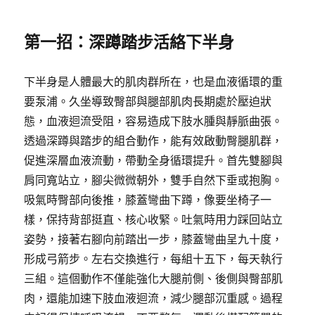
第一招：深蹲踏步活絡下半身
下半身是人體最大的肌肉群所在，也是血液循環的重
要泵浦。久坐導致臀部與腿部肌肉長期處於壓迫狀
態，血液迴流受阻，容易造成下肢水腫與靜脈曲張。
透過深蹲與踏步的組合動作，能有效啟動臀腿肌群，
促進深層血液流動，帶動全身循環提升。首先雙腳與
肩同寬站立，腳尖微微朝外，雙手自然下垂或抱胸。
吸氣時臀部向後推，膝蓋彎曲下蹲，像要坐椅子一
樣，保持背部挺直、核心收緊。吐氣時用力踩回站立
姿勢，接著右腳向前踏出一步，膝蓋彎曲呈九十度，
形成弓箭步。左右交換進行，每組十五下，每天執行
三組。這個動作不僅能強化大腿前側、後側與臀部肌
肉，還能加速下肢血液迴流，減少腿部沉重感。過程