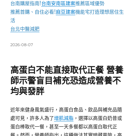
台南購屋指南!
台南安南區建案
推薦區域優勢
推薦首購、自住必看!
麻豆建案
機能宅打造理想居住生
活
台北中醫減肥
發
2026-08-07
佈
日
期:
高蛋白不能直接取代正餐 營養
師示警盲目補充恐造成營養不
均與發胖
近年來健身風氣盛行，高蛋白食品、飲品與補充品隨
處可見，許多人為了
增肌減脂
，選擇以高蛋白奶昔或
蛋白棒取代一餐，甚至一天多餐都以高蛋白取代正
餐。然而，營養師指出，這種做法其實暗藏風險，高