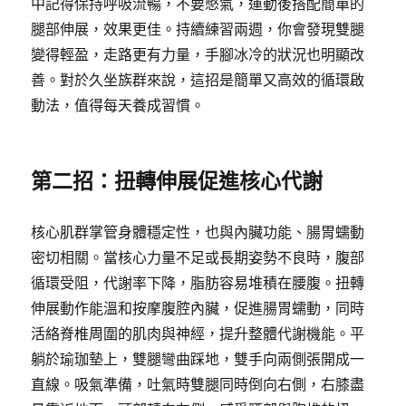
中記得保持呼吸流暢，不要憋氣，運動後搭配簡單的
腿部伸展，效果更佳。持續練習兩週，你會發現雙腿
變得輕盈，走路更有力量，手腳冰冷的狀況也明顯改
善。對於久坐族群來說，這招是簡單又高效的循環啟
動法，值得每天養成習慣。
第二招：扭轉伸展促進核心代謝
核心肌群掌管身體穩定性，也與內臟功能、腸胃蠕動
密切相關。當核心力量不足或長期姿勢不良時，腹部
循環受阻，代謝率下降，脂肪容易堆積在腰腹。扭轉
伸展動作能溫和按摩腹腔內臟，促進腸胃蠕動，同時
活絡脊椎周圍的肌肉與神經，提升整體代謝機能。平
躺於瑜珈墊上，雙腿彎曲踩地，雙手向兩側張開成一
直線。吸氣準備，吐氣時雙腿同時倒向右側，右膝盡