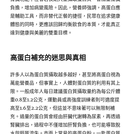
負擔，增加病變風險。因此，營養師強調，高蛋白應
是輔助工具，而非替代正餐的捷徑，民眾在追求健康
體態的同時，更應該回歸均衡飲食的本質，才能真正
達到健康與美麗的雙重目標。
高蛋白補充的迷思與真相
許多人以為蛋白質攝取越多越好，甚至將高蛋白視為
萬能營養品，但事實上，人體對蛋白質的利用有其上
限。一般成年人每日建議蛋白質攝取量約為每公斤體
重0.8至1.2公克，運動員或高強度訓練者則可適度提
高至1.6至2.2公克，但這並不意味著可以無限制補
充。過量的蛋白質會經由肝臟代謝轉為尿素，再透過
腎臟排出，過程中不僅增加肝腎負擔，也可能導致脫
水與鈣質流失。市面上常見的高蛋白粉，一匙蛋白質