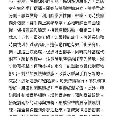
巧，卻能同時鍛鍊心肺功能、協調性與肌耐力，是居
家有氧的絕佳選擇。開始時雙腳併攏站立，雙手垂放
身側。膝蓋微彎，利用腳掌彈性向上輕跳，同時雙腳
向外張開、雙手向上高舉擊掌。落地時膝蓋彎曲緩
衝，保持輕柔與穩定。接著連續跳動，每組三十秒，
休息十五秒，重複五組。如果體能較佳，可延長跳動
時間或增加跳躍高度。這個動作能有效活化全身肌
肉，加速血液循環，促進淋巴排毒，同時提升基礎代
謝率。跳動過程中，注意落地時讓前腳掌先著地，減
少膝蓋衝擊。運動後補充水分，能幫助身體代謝廢物
排出。對於想要快速燃脂、改善水腫與手腳冰冷的人
來說，這項運動CP值極高。每天持續執行，不只精神
變好，肌膚也因循環提升而更顯紅潤光澤。此外，彈
跳還能刺激骨骼細胞，增強骨密度，預防骨質疏鬆。
搭配前兩招的深蹲與扭轉，形成完整的居家循環訓
練，讓全身從裡到外都活起來。養成規律運動習慣，