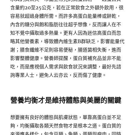
含量約20至25公克，若在正常飲食之外額外飲用，很
容易就超過身體所需。而許多高蛋白能量棒或餅乾，
內含的糖分與飽和脂肪往往超乎想像，反而讓人在不
知不覺中攝取過多熱量。更有人因為迷信高蛋白而忽
略其他營養素，導致體內維生素B群缺乏，影響能量代
謝；膳食纖維不足則容易便秘，腸道菌相失衡，進而
影響整體健康。營養師提醒，蛋白質補充品並非不能
吃，而是應視個人需求與飲食狀況來調整，最好先諮
詢專業人士，避免人云亦云，反而傷了健康。
營養均衡才是維持體態與美麗的關鍵
想要擁有良好的體態與肌膚狀態，單靠高蛋白並不足
夠，均衡攝取各類天然食物才是根本之道。蛋白質的
來源應多樣化，包含豆類、魚類、蛋類與瘦肉，同時