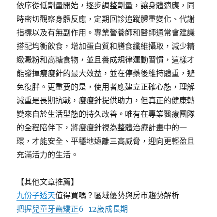
依序從低劑量開始，逐步調整劑量，讓身體適應，同
時密切觀察身體反應，定期回診追蹤體重變化、代謝
指標以及有無副作用。專業營養師和醫師通常會建議
搭配均衡飲食，增加蛋白質和膳食纖維攝取，減少精
緻澱粉和高糖食物，並且養成規律運動習慣，這樣才
能發揮瘦瘦針的最大效益，並在停藥後維持體重，避
免復胖。更重要的是，使用者應建立正確心態，理解
減重是長期抗戰，瘦瘦針提供助力，但真正的健康轉
變來自於生活型態的持久改善。唯有在專業醫療團隊
的全程陪伴下，將瘦瘦針視為整體治療計畫中的一
環，才能安全、平穩地遠離三高威脅，迎向更輕盈且
充滿活力的生活。
【其他文章推薦】
九份子透天
值得買嗎？區域優勢與房市趨勢解析
把握
兒童牙齒矯正
6-12歲成長期