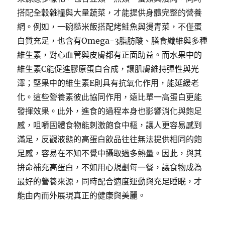
搭配全穀雜糧與大量蔬菜，才能提供身體完整的營養
網。例如，一碗糙米飯搭配烤鮭魚與燙青菜，不僅蛋
白質充足，也含有Omega-3脂肪酸、膳食纖維與多種
維生素，對心血管與皮膚都有正面助益。而水果中的
維生素C能促進膠原蛋白合成，讓肌膚維持彈性與光
澤；堅果中的維生素E則具有抗氧化作用，能延緩老
化。這些營養素彼此協同作用，遠比單一高蛋白更能
發揮效果。此外，進食的過程本身也影響消化與飽足
感，咀嚼固體食物能刺激飽食中樞，讓人更容易感到
滿足，反觀液態的高蛋白飲品往往無法提供相同的飽
足感，容易在不知不覺中攝取過多熱量。因此，與其
拚命補充高蛋白，不如用心規劃每一餐，讓食物成為
最好的營養來源，同時配合適度運動與充足睡眠，才
能由內而外展現真正的健康與美麗。