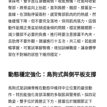
掌踩地，雙手放在身體兩側。吸氣預備，吐氣時收緊
臀部，將骨盆向上抬起，直到肩膀、髖部、膝蓋呈一
直線。在頂點停留兩秒，感受臀部肌肉的灼熱感，然
後緩慢下降，但不要完全落地，保持肌肉張力。這個
動作能矯正骨盆前傾或後傾的問題，穩定薦髂關節，
減少腰部不必要的負擔。進行時要注意膝蓋不內夾，
且肋骨不要外翻。建議進行十五次，共三組。若能順
暢掌握，可嘗試單腳臀橋，增加訓練難度，讓身體學
習在不對稱的狀態下維持穩定。
動態穩定強化：鳥狗式與側平板支撐
鳥狗式是訓練脊椎在動態中維持中立位置的最佳動
作，特別能強化背部深層的多裂肌與豎脊肌。採四足
跪姿，雙手位於肩膀正下方，膝蓋位於髖關節正下