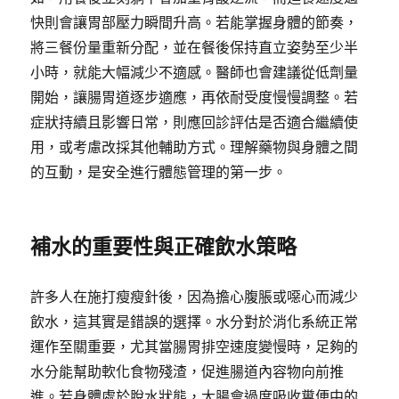
快則會讓胃部壓力瞬間升高。若能掌握身體的節奏，
將三餐份量重新分配，並在餐後保持直立姿勢至少半
小時，就能大幅減少不適感。醫師也會建議從低劑量
開始，讓腸胃道逐步適應，再依耐受度慢慢調整。若
症狀持續且影響日常，則應回診評估是否適合繼續使
用，或考慮改採其他輔助方式。理解藥物與身體之間
的互動，是安全進行體態管理的第一步。
補水的重要性與正確飲水策略
許多人在施打瘦瘦針後，因為擔心腹脹或噁心而減少
飲水，這其實是錯誤的選擇。水分對於消化系統正常
運作至關重要，尤其當腸胃排空速度變慢時，足夠的
水分能幫助軟化食物殘渣，促進腸道內容物向前推
進。若身體處於脫水狀態，大腸會過度吸收糞便中的