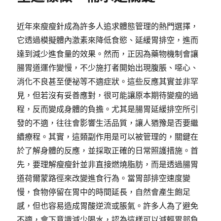
近年來瘦瘦針成為許多人追求體態管理的熱門選擇，
它透過模擬體內激素來降低食慾、延緩胃排空，進而
達到減少進食量的效果。然而，正因為藥物機制會讓
腸胃道運作變慢，不少施打者開始出現腹脹、噁心、
消化不良甚至便祕等不適症狀。這些反應其實並非罕
見，但若沒有妥善應對，很可能讓原本期待變瘦的過
程，反而變成身體的負擔。尤其是腸胃延緩排空所引
發的不適，往往會影響生活品質，讓人猶豫是否要繼
續療程。其實，這類副作用是可以被管理的，關鍵在
於了解身體的反應，並採取正確的日常照護措施。首
先，要理解瘦瘦針並非直接燃燒脂肪，而是透過腸胃
道荷爾蒙路徑來改變進食行為。當胃部排空速度變
慢，食物停留在胃中的時間延長，自然會產生飽足
感，但也容易造成胃酸逆流或脹氣。許多人為了避免
不適，會下意識減少喝水，認為這樣可以減輕胃部負