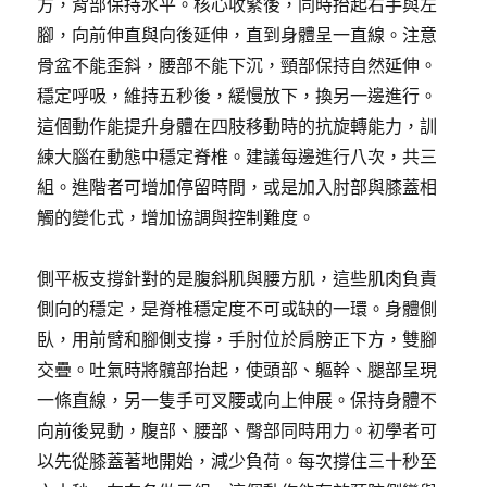
方，背部保持水平。核心收緊後，同時抬起右手與左
腳，向前伸直與向後延伸，直到身體呈一直線。注意
骨盆不能歪斜，腰部不能下沉，頸部保持自然延伸。
穩定呼吸，維持五秒後，緩慢放下，換另一邊進行。
這個動作能提升身體在四肢移動時的抗旋轉能力，訓
練大腦在動態中穩定脊椎。建議每邊進行八次，共三
組。進階者可增加停留時間，或是加入肘部與膝蓋相
觸的變化式，增加協調與控制難度。
側平板支撐針對的是腹斜肌與腰方肌，這些肌肉負責
側向的穩定，是脊椎穩定度不可或缺的一環。身體側
臥，用前臂和腳側支撐，手肘位於肩膀正下方，雙腳
交疊。吐氣時將髖部抬起，使頭部、軀幹、腿部呈現
一條直線，另一隻手可叉腰或向上伸展。保持身體不
向前後晃動，腹部、腰部、臀部同時用力。初學者可
以先從膝蓋著地開始，減少負荷。每次撐住三十秒至