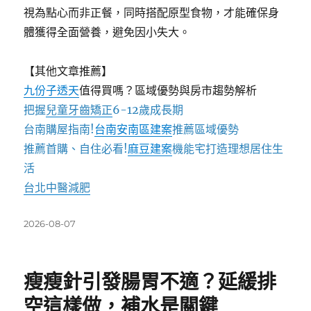
視為點心而非正餐，同時搭配原型食物，才能確保身
體獲得全面營養，避免因小失大。
【其他文章推薦】
九份子透天
值得買嗎？區域優勢與房市趨勢解析
把握
兒童牙齒矯正
6-12歲成長期
台南購屋指南!
台南安南區建案
推薦區域優勢
推薦首購、自住必看!
麻豆建案
機能宅打造理想居住生
活
台北中醫減肥
發
2026-08-07
佈
日
期:
瘦瘦針引發腸胃不適？延緩排
空這樣做，補水是關鍵