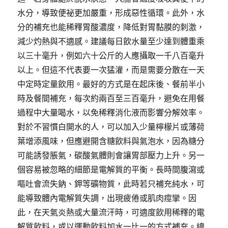
水分，導致便祕更加嚴重，形成惡性循環。此外，水
分的補充也能稀釋胃酸濃度，降低對胃黏膜的刺激，
減少灼熱與不適感。建議每日飲水量至少達到體重乘
以三十毫升，例如六十公斤的人應攝取一千八百毫升
以上。但這不代表要一次猛灌，而是需要分散在一天
中定時定量飲用。最好的方式是在起床後、餐前半小
時及餐間補充，每次約兩百至三百毫升，避免在用餐
過程中大量喝水，以免稀釋消化液而影響分解效率。
對於不習慣白開水的人，可以加入少量檸檬片或薄荷
葉增添風味，但應避開含糖飲料與氣泡水，因為糖分
可能誘發脹氣，碳酸氣體則會讓胃部壓力上升。另一
個容易被忽略的細節是電解質的平衡。長時間腹瀉或
嘔吐會流失鈉、鉀等礦物質，此時若只補充純水，可
能導致體內電解質失調，出現疲倦或肌肉痙攣。因
此，在天氣炎熱或大量流汗時，可適度飲用稀釋的電
解質飲料，或以運動飲料加水一比一的方式補充。總