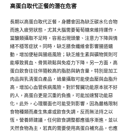
高蛋白取代正餐的潛在危害
長期以高蛋白取代正餐，身體會因為缺乏碳水化合物
而進入疲勞狀態，尤其大腦需要葡萄糖來維持運作，
當醣類攝取不足時，容易出現頭暈、注意力下降與情
緒不穩等症狀。同時，缺乏膳食纖維會影響腸道蠕
動，增加便秘與腸癌風險；缺乏維生素與礦物質則可
能導致貧血、骨質疏鬆與免疫力下降。另一方面，高
蛋白飲食往往伴隨較高的脂肪與鈉含量，特別是加工
肉品與乳清蛋白產品，過量攝取可能使血壓與血脂升
高，增加心血管疾病風險。對於腎臟功能原本就不好
的人，高蛋白更是沉重的負擔，可能加速腎功能惡
化。此外，心理層面也可能受到影響，因為嚴格限制
食物種類而產生焦慮或飲食失調，反而無法持之以
恆。營養師建議，任何飲食調整都應循序漸進，並以
天然食物為主，若真的需要使用高蛋白補充品，也應