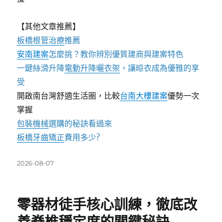
【其他文章推薦】
板橋根管治療
推薦
安南建案
怎麼挑？教你辨別優質建商與建案特色
一鍵絲滑升降
電動升降曬衣架
，讓晾衣成為優雅的享
受
開啟南台灣舒適生活圈，比較
台南大樓建案
優勢一次
掌握
包裝機械
選購的秘訣看過來
板橋牙齒矯正
費用多少?
發
2026-08-07
佈
日
期:
零器材徒手核心訓練，徹底改