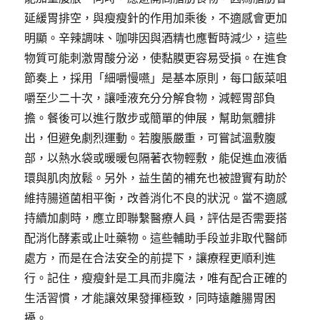
延緩胃排空，與瘦瘦針的作用加乘後，不適感會更加
明顯。辛辣調味、咖啡因與酒精也應暫時減少，這些
物質可能刺激胃酸分泌，使黏膜更容易受損。在進食
節奏上，採用「細嚼慢嚥」是基本原則，每口飯菜咀
嚼至少二十次，讓唾液充分分解食物，減輕胃部負
擔。餐後可以進行散步或簡單的伸展，幫助氣體排
出，但避免劇烈運動。若腹脹嚴重，可嘗試溫敷腹
部，以熱水袋或暖暖包隔著衣物輕敷，能促進血液循
環與肌肉放鬆。另外，益生菌的補充也被證實有助於
維持腸道菌相平衡，改善消化不良的狀況。當不適感
持續加劇時，應立即聯繫醫療人員，評估是否需要搭
配消化酵素或止吐藥物。這些輔助手段並非取代醫師
處方，而是在合法安全的前提下，讓療程更順利進
行。記住，瘦瘦針是工具而非魔法，唯有配合正確的
生活習慣，才能讓效果發揮極致，同時遠離腸胃困
擾。