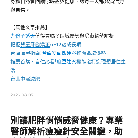
身體自然會回饋你輕盈與健康，讓每一天都充滿活力
與自信。
【其他文章推薦】
九份子透天
值得買嗎？區域優勢與房市趨勢解析
把握
兒童牙齒矯正
6-12歲成長期
台南購屋指南!
台南安南區建案
推薦區域優勢
推薦首購、自住必看!
麻豆建案
機能宅打造理想居住生
活
台北中醫減肥
發
2026-08-07
佈
日
期:
別讓肥胖悄悄威脅健康？專業
醫師解析瘦瘦針安全關鍵，助