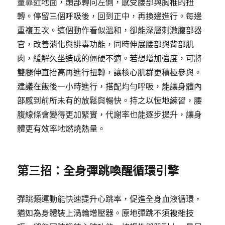
量靠近地面，頭部轉向左側，感受腰部與胸椎的扭
轉。停留三個呼吸後，回到正中，再換邊進行。每邊
重複五次。這個動作看似溫和，卻能深層刺激腹部器
官，改善消化與排毒功能，同時伸展腰部與背部肌
肉，緩解久坐造成的僵硬不適。若想增加強度，可將
雙腿伸直抬高再進行扭轉，讓核心肌群更積極參與。
建議在飯後一小時進行，搭配均勻呼吸，能讓身體內
部感到前所未有的放鬆與暢快。持之以恆地練習，腰
腹線條會變得更加緊實，代謝率也能逐步提升，讓身
體更有效率地燃燒熱量。
第三招：全身彈跳喚醒循環引擎
彈跳類運動能快速提升心跳率，促進全身血液循環，
猶如為身體裝上渦輪增壓器。原地彈跳不須複雜技