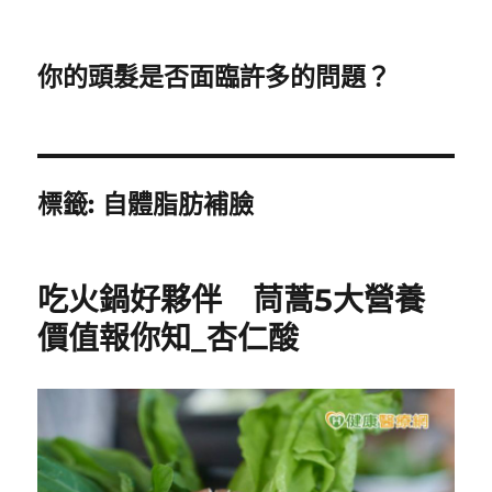
你的頭髮是否面臨許多的問題？
標籤:
自體脂肪補臉
吃火鍋好夥伴 茼蒿5大營養
價值報你知_杏仁酸