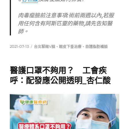
肉毒瘦臉前注意事項:術前兩週以內,若服
用任何含有阿斯匹靈的藥物,請先告知醫
師。
發
標
2021-07-13
台北緊緻V臉
、
眼皮下垂治療
、
自體脂肪補臉
佈
籤
日
期:
醫護口罩不夠用？ 工會疾
呼：配發應公開透明_杏仁酸