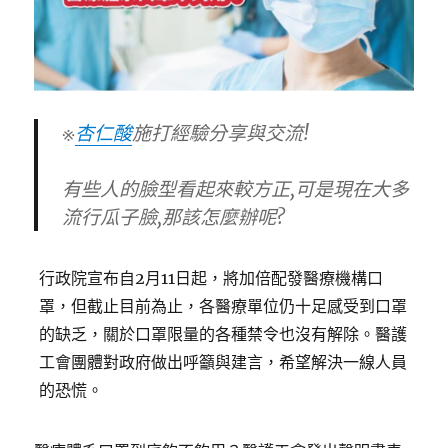
※
杏仁酸
施打經驗分享與交流!
有些人的臉型看起來較方正,可是現在大多
流行瓜子臉,那該怎麼辦呢?
行政院宣布自2月11日起，將加倍配發醫療機構口
罩，但截止目前為止，各醫療單位仍十足感受到口罩
的缺乏，關於口罩限量的各種禁令也沒有解除。醫護
工會團體對政府做出呼籲與建言，希望解決一線人員
的恐慌。