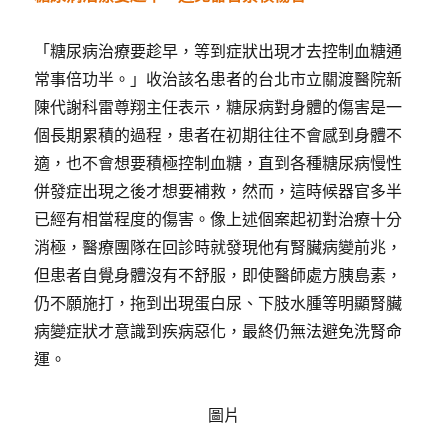
「糖尿病治療要趁早，等到症狀出現才去控制血糖通
常事倍功半。」收治該名患者的台北市立關渡醫院新
陳代謝科雷尊翔主任表示，糖尿病對身體的傷害是一
個長期累積的過程，患者在初期往往不會感到身體不
適，也不會想要積極控制血糖，直到各種糖尿病慢性
併發症出現之後才想要補救，然而，這時候器官多半
已經有相當程度的傷害。像上述個案起初對治療十分
消極，醫療團隊在回診時就發現他有腎臟病變前兆，
但患者自覺身體沒有不舒服，即使醫師處方胰島素，
仍不願施打，拖到出現蛋白尿、下肢水腫等明顯腎臟
病變症狀才意識到疾病惡化，最終仍無法避免洗腎命
運。
圖片