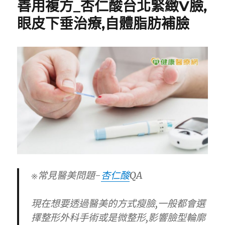
善用複方_杏仁酸台北緊緻V臉,
眼皮下垂治療,自體脂肪補臉
※常見醫美問題-
杏仁酸
QA
現在想要透過醫美的方式瘦臉,一般都會選
擇整形外科手術或是微整形,影響臉型輪廓