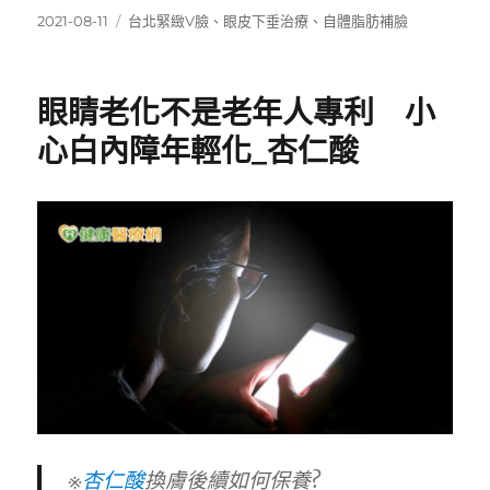
發
標
2021-08-11
台北緊緻V臉
、
眼皮下垂治療
、
自體脂肪補臉
佈
籤
日
期:
眼睛老化不是老年人專利 小
心白內障年輕化_杏仁酸
※
杏仁酸
換膚後續如何保養?