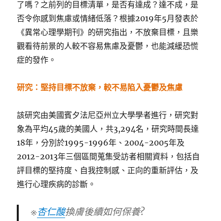
了嗎？之前列的目標清單，是否有達成？達不成，是
否令你感到焦慮或情緒低落？根據2019年5月發表於
《異常心理學期刊》的研究指出，不放棄目標，且樂
觀看待前景的人較不容易焦慮及憂鬱，也能減緩恐慌
症的發作。
研究：堅持目標不放棄，較不易陷入憂鬱及焦慮
該研究由美國賓夕法尼亞州立大學學者進行，研究對
象為平均45歲的美國人，共3,294名，研究時間長達
18年，分別於1995-1996年、2004-2005年及
2012-2013年三個區間蒐集受訪者相關資料，包括自
評目標的堅持度、自我控制感、正向的重新評估，及
進行心理疾病的診斷。
※
杏仁酸
換膚後續如何保養?