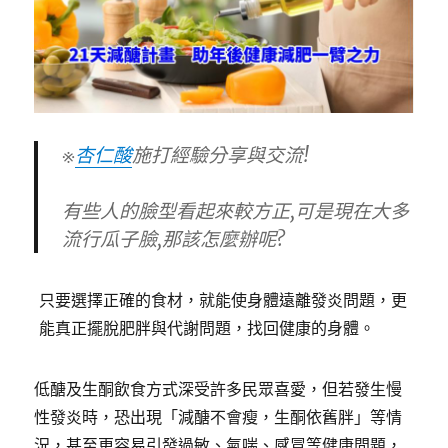
※
杏仁酸
施打經驗分享與交流!
有些人的臉型看起來較方正,可是現在大多
流行瓜子臉,那該怎麼辦呢?
只要選擇正確的食材，就能使身體遠離發炎問題，更
能真正擺脫肥胖與代謝問題，找回健康的身體。
低醣及生酮飲食方式深受許多民眾喜愛，但若發生慢
性發炎時，恐出現「減醣不會瘦，生酮依舊胖」等情
況，甚至更容易引發過敏、氣喘、感冒等健康問題，