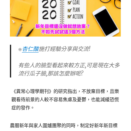
※
杏仁酸
施打經驗分享與交流!
有些人的臉型看起來較方正,可是現在大多
流行瓜子臉,那該怎麼辦呢?
《異常心理學期刊》的研究指出，不放棄目標，且樂
觀看待前景的人較不容易焦慮及憂鬱，也能減緩恐慌
症的發作。
農曆新年與家人圍爐團聚的同時，制定好新年新目標