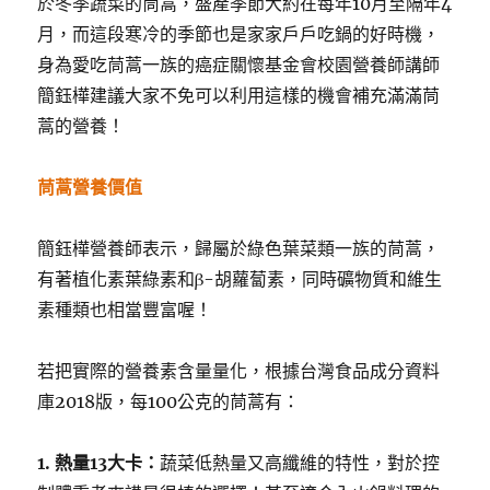
於冬季蔬菜的茼蒿，盛產季節大約在每年10月至隔年4
月，而這段寒冷的季節也是家家戶戶吃鍋的好時機，
身為愛吃茼蒿一族的癌症關懷基金會校園營養師講師
簡鈺樺建議大家不免可以利用這樣的機會補充滿滿茼
蒿的營養！
茼蒿營養價值
簡鈺樺營養師表示，歸屬於綠色葉菜類一族的茼蒿，
有著植化素葉綠素和β-胡蘿蔔素，同時礦物質和維生
素種類也相當豐富喔！
若把實際的營養素含量量化，根據台灣食品成分資料
庫2018版，每100公克的茼蒿有：
1. 熱量13大卡：
蔬菜低熱量又高纖維的特性，對於控