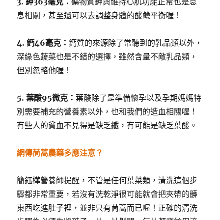
3. 鉀363毫克：
礦物質鉀與維持心肌功能正常也是息
息相關，甚至還可以去調整身體的酸鹼平衡喔！
4. 鈣46毫克：
鈣質的來源除了常聽到的乳品類以外，
深綠色蔬菜也是不錯的選擇，雖然含量不敵乳品類，
但別忽略他喔！
5. 葉酸95微克：
葉酸除了是準備懷孕以及孕期媽媽特
別需要補充的營養素以外，也和我們的造血相關喔！
有些人的貧血不見得是缺乏鐵，有可能是缺乏葉酸。
網傳茼蒿農藥多應注意？
簡鈺樺營養師提醒，不管是任何葉菜類，清洗這個步
驟都非常重要，若沒有洗乾淨很可能就會把夾帶的髒
東西吃進肚子裡，並非只有茼蒿而已喔！正確的清洗