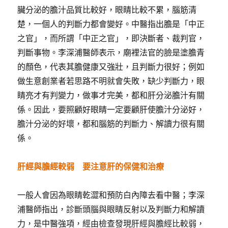
臟分泌的膽汁品質比較好，眼睛比較不累，腦筋清
楚，一個人的判斷力都會變好。中醫指出膽是「中正
之官」，而所謂「中正之官」，即決斷者、裁判官，
判斷事物。李深浦醫師表示，廟裡法官的臉是塗膽青
的顏色，代表其膽健康又強壯，且判斷力很好；例如
做生意創業者若思路不明就會失敗，缺少判斷力，眼
睛亮才有判變力，做事才完美，都和肝分泌膽汁有關
係。因此，要照顧好眼睛一定要顧肝使膽汁分泌好，
膽汁分泌的好壞，都和腦筋的判斷力、解讀力很有關
係。
肝經與膽經較弱 要注意肝的保健和治療
一般人會因為眼睛乾澀和預防白內障去看中醫；李深
浦醫師指出，診斷頭腦與眼睛反射以及判斷力和解讀
力，是中醫強項，經由檢查發現肝經與膽經比較弱，