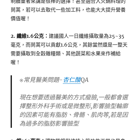
制體重者來講是很棒的選擇！甚至適合入火鍋料理的
茼蒿，若可以去取代一些加工料，也能大大提升營養
價值喔！
2. 纖維1.6公克：
建議國人一日纖維攝取量為25~35
毫克，而茼蒿可以貢獻1.6公克，其餘當然還是一整天
需要攝取到全穀雜糧類、其他蔬菜和水果來作補給
喔！
※常見醫美問題-
杏仁酸
QA
現在想要透過醫美的方式瘦臉,一般都會選
擇整形外科手術或是微整形,影響臉型輪廓
的因素可能有脂肪、骨骼、肌肉等,若是因
為過多的脂肪影響臉型