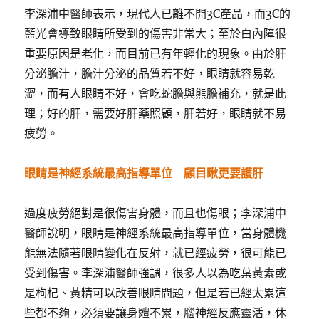
李深浦中醫師表示，現代人已離不開3C產品，而3C的
藍光會導致眼睛所受到的傷害非常大；至於白內障很
重要原因是老化，而目前已有年輕化的現象。由於肝
分泌膽汁，膽汁分泌的品質若不好，眼睛就容易乾
澀，而有人眼睛不好，會吃蛇膽與熊膽補充，就是此
理；好的肝，需要好肝藥照顧，肝若好，眼睛就不易
疲勞。
眼睛是神經系統最高指導單位 顧目瞅更要護肝
過度疲勞絕對是很傷害身體，而且也傷眼；李深浦中
醫師說明，眼睛是神經系統最高指導單位，當身體機
能無法隨著眼睛變化在反射，就已經疲勞，很可能已
受到傷害。李深浦醫師強調，很多人以為吃葉黃素或
是枸杞、黃精可以改善眼睛問題，但是若已經太累這
些都不夠，必須要讓身體不累，腦神經反應靈活，休