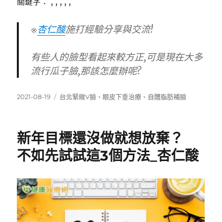
關鍵字： , , , , ,
※
杏仁酸
施打經驗分享與交流!
有些人的臉型看起來較方正,可是現在大多
流行瓜子臉,那該怎麼辦呢?
發
標
2021-08-19
台北緊緻V臉
、
眼皮下垂治療
、
自體脂肪補臉
佈
籤
日
期:
新年目標還沒做就想放棄？
不如先試試這3個方法_杏仁酸