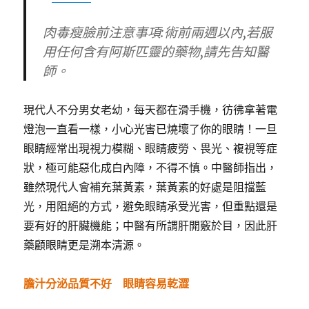
肉毒瘦臉前注意事項:術前兩週以內,若服
用任何含有阿斯匹靈的藥物,請先告知醫
師。
現代人不分男女老幼，每天都在滑手機，彷彿拿著電
燈泡一直看一樣，小心光害已燒壞了你的眼睛！一旦
眼睛經常出現視力模糊、眼睛疲勞、畏光、複視等症
狀，極可能惡化成白內障，不得不慎。中醫師指出，
雖然現代人會補充葉黃素，葉黃素的好處是阻擋藍
光，用阻絕的方式，避免眼睛承受光害，但重點還是
要有好的肝臟機能；中醫有所謂肝開竅於目，因此肝
藥顧眼睛更是溯本清源。
膽汁分泌品質不好 眼睛容易乾澀