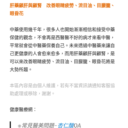
肝藥顧肝與顧腎 改善眼睛疲勞、流目油、目朦朧、
眼昏花
中藥使用幾千年，很多人也開始漸漸相信和接受中藥
保健的觀念，不會再是西醫醫不好的病才來看中醫，
平常就會從中醫藥保養自己。未來透過中醫藥來讓自
己更健康的人會愈來愈多，而用肝藥顧肝與顧腎，是
可以來改善眼睛疲勞、流目油、目朦朧、眼昏花將是
大勢所趨。
本區內容是由個人維護，若有不當資訊請通知客服協
助處理或移除，謝謝。
健康醫療網：
※常見醫美問題-
杏仁酸
QA