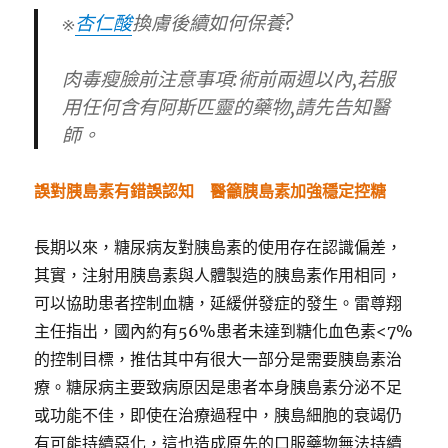
※
杏仁酸
換膚後續如何保養?
肉毒瘦臉前注意事項:術前兩週以內,若服
用任何含有阿斯匹靈的藥物,請先告知醫
師。
誤對胰島素有錯誤認知 醫籲胰島素加強穩定控糖
長期以來，糖尿病友對胰島素的使用存在認識偏差，
其實，注射用胰島素與人體製造的胰島素作用相同，
可以協助患者控制血糖，延緩併發症的發生。雷尊翔
主任指出，國內約有56%患者未達到糖化血色素<7%
的控制目標，推估其中有很大一部分是需要胰島素治
療。糖尿病主要致病原因是患者本身胰島素分泌不足
或功能不佳，即使在治療過程中，胰島細胞的衰竭仍
有可能持續惡化，這也造成原先的口服藥物無法持續