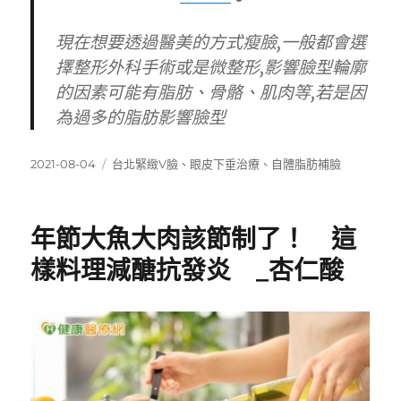
現在想要透過醫美的方式瘦臉,一般都會選
擇整形外科手術或是微整形,影響臉型輪廓
的因素可能有脂肪、骨骼、肌肉等,若是因
為過多的脂肪影響臉型
發
標
2021-08-04
台北緊緻V臉
、
眼皮下垂治療
、
自體脂肪補臉
佈
籤
日
期:
年節大魚大肉該節制了！ 這
樣料理減醣抗發炎 _杏仁酸