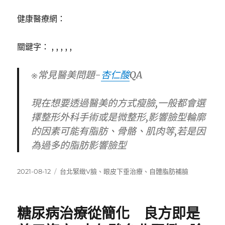
健康醫療網：
關鍵字： , , , , ,
※常見醫美問題-
杏仁酸
QA
現在想要透過醫美的方式瘦臉,一般都會選
擇整形外科手術或是微整形,影響臉型輪廓
的因素可能有脂肪、骨骼、肌肉等,若是因
為過多的脂肪影響臉型
發
標
2021-08-12
台北緊緻V臉
、
眼皮下垂治療
、
自體脂肪補臉
佈
籤
日
期:
糖尿病治療從簡化 良方即是