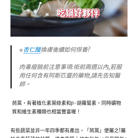
※
杏仁酸
換膚後續如何保養?
肉毒瘦臉前注意事項:術前兩週以內,若服
用任何含有阿斯匹靈的藥物,請先告知醫
師。
茼蒿，有著植化素葉綠素和β-胡蘿蔔素，同時礦物
質和維生素種類也相當豐富喔！
有些蔬菜並非一年四季都有產出，「茼蒿」便屬之!屬