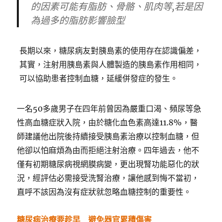
的因素可能有脂肪、骨骼、肌肉等,若是因
為過多的脂肪影響臉型
長期以來，糖尿病友對胰島素的使用存在認識偏差，
其實，注射用胰島素與人體製造的胰島素作用相同，
可以協助患者控制血糖，延緩併發症的發生。
一名50多歲男子在四年前曾因為嚴重口渴、頻尿等急
性高血糖症狀入院，由於糖化血色素高達11.8%，醫
師建議他出院後持續接受胰島素治療以控制血糖，但
他卻以怕麻煩為由而拒絕注射治療。四年過去，他不
僅有初期糖尿病視網膜病變，更出現腎功能惡化的狀
況，經評估必需接受洗腎治療，讓他感到悔不當初，
直呼不該因為沒有症狀就忽略血糖控制的重要性。
糖尿病治療要趁早 避免器官累積傷害