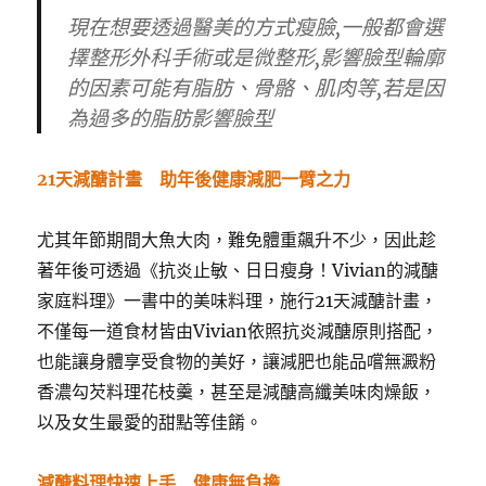
現在想要透過醫美的方式瘦臉,一般都會選
擇整形外科手術或是微整形,影響臉型輪廓
的因素可能有脂肪、骨骼、肌肉等,若是因
為過多的脂肪影響臉型
21天減醣計畫 助年後健康減肥一臂之力
尤其年節期間大魚大肉，難免體重飆升不少，因此趁
著年後可透過《抗炎止敏、日日瘦身！Vivian的減醣
家庭料理》一書中的美味料理，施行21天減醣計畫，
不僅每一道食材皆由Vivian依照抗炎減醣原則搭配，
也能讓身體享受食物的美好，讓減肥也能品嚐無澱粉
香濃勾芡料理花枝羹，甚至是減醣高纖美味肉燥飯，
以及女生最愛的甜點等佳餚。
減醣料理快速上手 健康無負擔