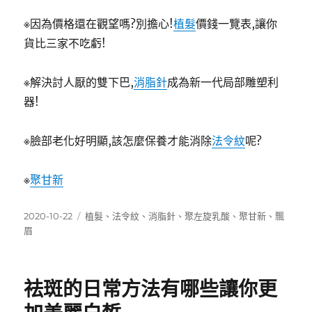
※因為價格還在觀望嗎?別擔心!
植髮
價錢一覽表,讓你
貨比三家不吃虧!
※解決討人厭的雙下巴,
消脂針
成為新一代局部雕塑利
器!
※臉部老化好明顯,該怎麼保養才能消除
法令紋
呢?
※
聚甘新
發
標
2020-10-22
植髮
、
法令紋
、
消脂針
、
聚左旋乳酸
、
聚甘新
、
飄
佈
籤
眉
日
期:
祛斑的日常方法有哪些讓你更