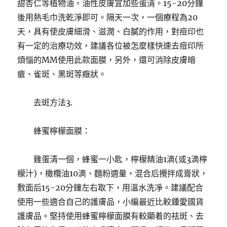
甜杏仁等植物油，油性皮膚宜加些蛋清。15-20分鐘
後用熱毛巾洗乾淨即可。隔天一次，一個療程為20
天，具有使皮膚細滑、滋潤、白膩的作用，對痘印也
有一定的治療功效，建議各位被怎麼樣快速去痘印所
煩惱的MM使用此款面膜，另外，還可消除皮膚暗
瘡、雀斑、黑斑等癥狀。
去斑方法3.
蜂蜜檸檬面膜：
雞蛋清一個，蜂蜜一小匙，檸檬精油1滴(或3滴檸
檬汁)，橄欖油10滴、麵粉適量，混合后攪拌成膏狀，
敷面后15-20分鐘左右取下，用溫水洗凈。建議配合
使用一些適合自己的護膚品，小編最近比較鍾愛國貨
護膚品。堅持使用蜂蜜檸檬面膜有較顯着的祛斑、去