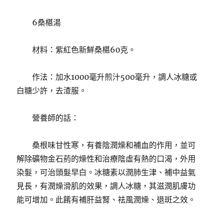
6桑椹湯
材料：紫紅色新鮮桑椹60克。
作法：加水1000毫升煎汁500毫升，調人冰糖或
白糖少許，去渣服。
營養師的話：
桑根味甘性寒，有養陰潤燥和補血的作用，並可
解除礦物金石葯的燥性和治療陰虛有熱的口渴，外用
染髮，可治頭髮早白。
冰糖素以潤肺生津、補中益氣
見長，有潤燥滑肌的效果，調人冰糖，其滋潤肌膚功
能可增加。
此餚有補肝益腎、祛風潤燥、退斑之效。