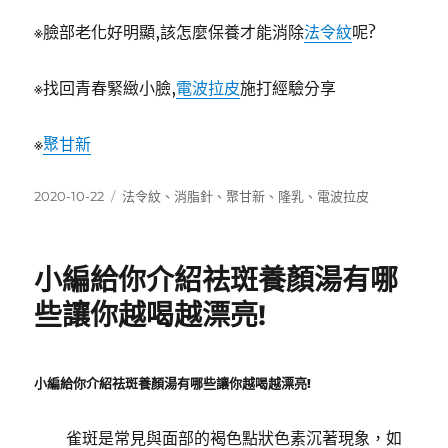
※臉部老化好明顯,該怎麼保養才能消除
法令紋
呢?
※找回青春緊緻小臉,
電波拉皮
施打經驗分享
※
聚甘新
發
標
2020-10-22
法令紋
、
消脂針
、
聚甘新
、
隆乳
、
電波拉皮
佈
籤
日
期:
小編給你介紹祛斑養顏湯有哪
些讓你越喝越漂亮!
小編給你介紹祛斑養顏湯有哪些讓你越喝越漂亮!
雀斑是常見與面部的褐色點狀色素沉著現象，如