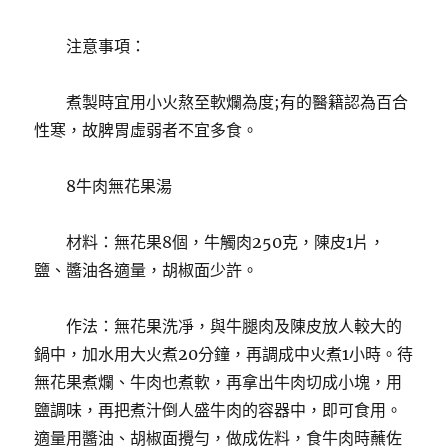
注意事項：
煮製時宜用小火熬至軟爛為度;有的醫籍認為百合
性寒，故脾胃虛弱者不宜多食。
8牛肉無花果湯
材料：無花果8個，牛觸肉250克，陳皮1片，
鹽、醬油各適量，胡椒面少許。
作法：無花果洗凈，與牛腿肉及陳皮放人較大的
鍋中，加水用大火煮20分鐘，再調成中火煮1小時。
待
無花果煮爛、牛肉也煮軟，再拿出牛肉切成小塊，用
鹽調味，再把煮汁倒人盛牛肉的容器中，即可食用。
適量用醬油、胡椒面攪勻，做成佐料，食牛肉時蘸佐