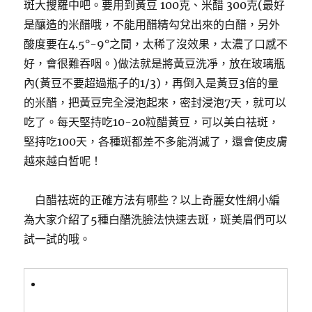
斑大搜羅中吧。要用到黃豆 100克、米醋 300克(最好
是釀造的米醋哦，不能用醋精勾兌出來的白醋，另外
酸度要在4.5°-9°之間，太稀了沒效果，太濃了口感不
好，會很難吞咽。)做法就是將黃豆洗凈，放在玻璃瓶
內(黃豆不要超過瓶子的1/3)，再倒入是黃豆3倍的量
的米醋，把黃豆完全浸泡起來，密封浸泡7天，就可以
吃了。每天堅持吃10-20粒醋黃豆，可以美白祛斑，
堅持吃100天，各種斑都差不多能消滅了，還會使皮膚
越來越白皙呢！
白醋祛斑的正確方法有哪些？以上奇麗女性網小編
為大家介紹了5種白醋洗臉法快速去斑，斑美眉們可以
試一試的哦。