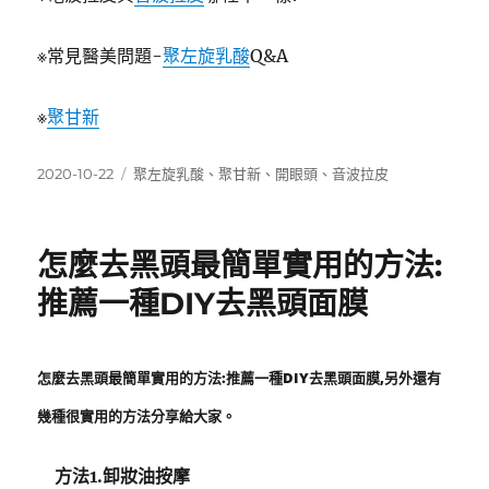
※常見醫美問題-
聚左旋乳酸
Q&A
※
聚甘新
發
標
2020-10-22
聚左旋乳酸
、
聚甘新
、
開眼頭
、
音波拉皮
佈
籤
日
期:
怎麼去黑頭最簡單實用的方法:
推薦一種DIY去黑頭面膜
怎麼去黑頭最簡單實用的方法:推薦一種DIY去黑頭面膜,另外還有
幾種很實用的方法分享給大家。
方法1.卸妝油按摩