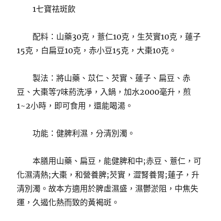
1七寶祛斑飲
配料：山藥30克，薏仁10克，生芡實10克，蓮子
15克，白扁豆10克，赤小豆15克，大棗10克。
製法：將山藥、苡仁、芡實、蓮子、扁豆、赤
豆、大棗等7味葯洗凈，入鍋，加水2000毫升，煎
1~2小時，即可食用，還能喝湯。
功能：健脾利濕，分清別濁。
本膳用山藥、扁豆，能健脾和中;赤豆、薏仁，可
化濕清熱;大棗，和營養脾;芡實，澀腎養胃;蓮子，升
清別濁。
故本方適用於脾虛濕盛，濕鬱淤阻，中焦失
運，久遏化熱而致的黃褐斑。