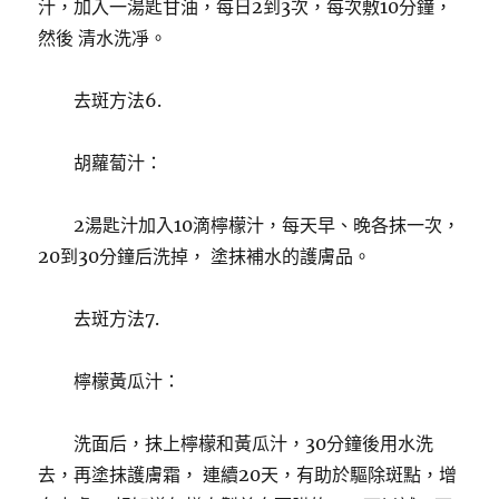
汁，加入一湯匙甘油，每日2到3次，每次敷10分鐘，
然後 清水洗凈。
去斑方法6.
胡蘿蔔汁：
2湯匙汁加入10滴檸檬汁，每天早、晚各抹一次，
20到30分鐘后洗掉， 塗抹補水的護膚品。
去斑方法7.
檸檬黃瓜汁：
洗面后，抹上檸檬和黃瓜汁，30分鐘後用水洗
去，再塗抹護膚霜， 連續20天，有助於驅除斑點，增