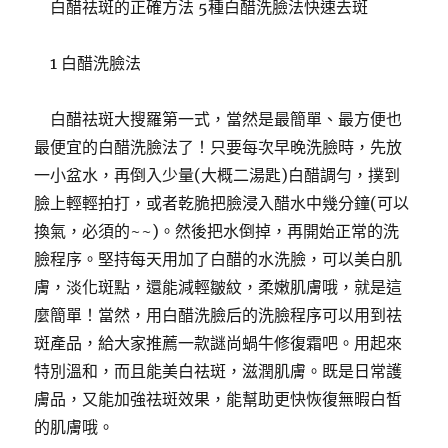
白醋祛斑的正確方法 5種白醋洗臉法快速去斑
1 白醋洗臉法
白醋祛斑大搜羅第一式，當然是最簡單、最方便也
最便宜的白醋洗臉法了！只要每次早晚洗臉時，先放
一小盆水，再倒入少量(大概二湯匙)白醋調勻，撲到
臉上輕輕拍打，或者乾脆把臉浸入醋水中幾分鐘(可以
換氣，必須的~~)。然後把水倒掉，再開始正常的洗
臉程序。堅持每天用加了白醋的水洗臉，可以美白肌
膚，淡化斑點，還能減輕皺紋，柔嫩肌膚哦，就是這
麼簡單！當然，用白醋洗臉后的洗臉程序可以用到祛
斑產品，給大家推薦一款謎尚蝸牛修復霜吧。用起來
特別溫和，而且能美白祛斑，滋潤肌膚。既是日常護
膚品，又能加強祛斑效果，能幫助更快恢復無暇白皙
的肌膚哦。