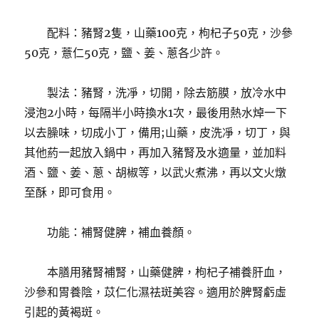
配料：豬腎2隻，山藥100克，枸杞子50克，沙參
50克，薏仁50克，鹽、姜、蔥各少許。
製法：豬腎，洗凈，切開，除去筋膜，放冷水中
浸泡2小時，每隔半小時換水1次，最後用熱水焯一下
以去臊味，切成小丁，備用;山藥，皮洗凈，切丁，與
其他葯一起放入鍋中，再加入豬腎及水適量，並加料
酒、鹽、姜、蔥、胡椒等，以武火煮沸，再以文火燉
至酥，即可食用。
功能：補腎健脾，補血養顏。
本膳用豬腎補腎，山藥健脾，枸杞子補養肝血，
沙參和胃養陰，苡仁化濕祛斑美容。適用於脾腎虧虛
引起的黃褐斑。