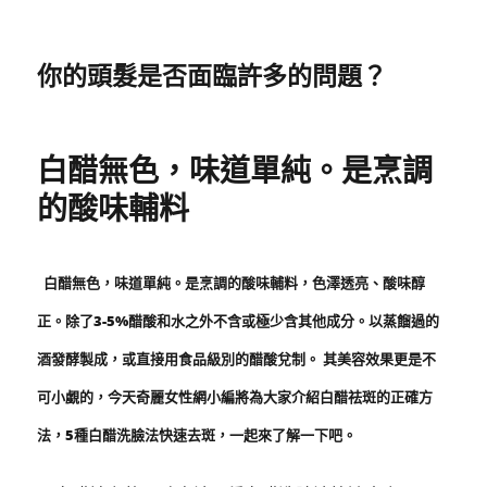
你的頭髮是否面臨許多的問題？
白醋無色，味道單純。是烹調
的酸味輔料
白醋無色，味道單純。是烹調的酸味輔料，色澤透亮、酸味醇
正。除了3-5%醋酸和水之外不含或極少含其他成分。以蒸餾過的
酒發酵製成，或直接用食品級別的醋酸兌制。 其美容效果更是不
可小覷的，今天奇麗女性網小編將為大家介紹白醋祛斑的正確方
法，5種白醋洗臉法快速去斑，一起來了解一下吧。