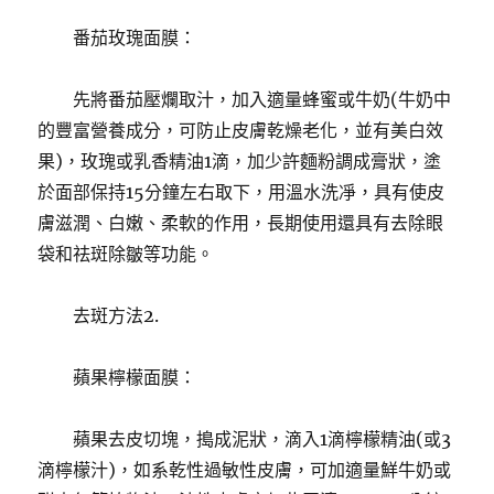
番茄玫瑰面膜：
先將番茄壓爛取汁，加入適量蜂蜜或牛奶(牛奶中
的豐富營養成分，可防止皮膚乾燥老化，並有美白效
果)，玫瑰或乳香精油1滴，加少許麵粉調成膏狀，塗
於面部保持15分鐘左右取下，用溫水洗凈，具有使皮
膚滋潤、白嫩、柔軟的作用，長期使用還具有去除眼
袋和祛斑除皺等功能。
去斑方法2.
蘋果檸檬面膜：
蘋果去皮切塊，搗成泥狀，滴入1滴檸檬精油(或3
滴檸檬汁)，如系乾性過敏性皮膚，可加適量鮮牛奶或