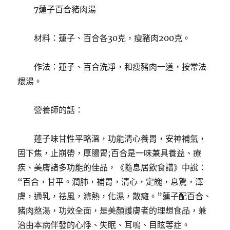
7蓮子百合豬肉湯
材料：蓮子、百合各30克，瘦豬肉200克。
作法：蓮子、百合洗凈，和瘦豬肉一道，按常法
煨湯。
營養師的話：
蓮子味甘性平略溫，功能清心養胃，安神補氣，
固下焦，止崩帶，厚腸胃;百合是一味兼具養益、療
疾、美膚諸多功能的佳品，《隨息居飲食譜》中說：
“百合，甘平。潤肺，補胃，清心，定魄，息驚，澤
膚，通乳，祛風，滌熱，化濕，散癰。”蓮子配百合、
豬肉熬湯，功效全面，是美顏護膚者的理想食品，兼
治由本病伴發的心悸、失眠、耳鳴、目眩等症。