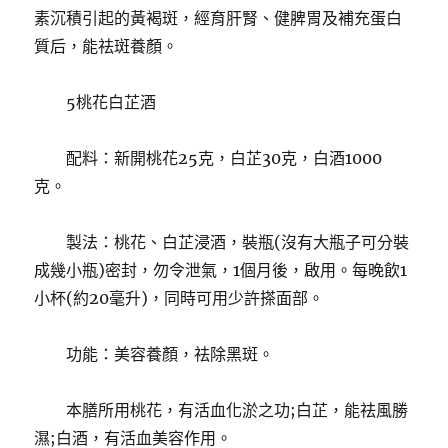
素沉積引起的黃褐斑，經育肝腎、健脾胃及補充蛋白
質后，能祛斑養顏。
5桃花白芷酒
配料：新開桃花25克，白芷30克，白酒1000
克。
製法：桃花、白芷浸酒，裝瓶(沒有大瓶子可分裝
成幾小瓶)密封，勿令泄氣，1個月後，啟用。每晚飲1
小杯(約20毫升)，同時可用少許搽面部。
功能：美容養顏，祛除黑斑。
本膳所用桃花，有活血化淤之功;白芷，能祛風勝
濕;白酒，有活血美容作用。