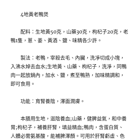
4地黃老鴨煲
配料：生地黃50克，山藥30克，枸杞子20克，老
鴨1隻，蔥、姜、黃酒、鹽、味精各少許。
製法：老鴨，宰殺去毛、內臟，洗凈切成小塊，
入沸水焯去血水;生地黃、山藥、枸杞子，洗凈，同鴨
肉一起放鍋內，加水、鹽，煮至鴨熟，加味精調和，
即可食用。
功能：育腎養陰，澤面潤膚。
本膳用生地，滋陰養血;山藥，健脾益氣，和中養
胃;枸杞子，補養肝腎，填益精血;鴨肉，含蛋白質、
人體必需氨基酸，能補脾澤顏。可用於肝腎虧虛、色