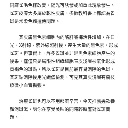
同麻雀毛色樣改變，陽光可誘發或加重此現象發生。
雀斑皮膚大多屬於乾性皮膚，多數教科書上都認為雀
斑是常染色體遺傳問題。
其皮膚黑色素細胞內的酪肝酸梅活性增加，在日
光、X射線、紫外線照射後，產生大量的黑色素，形成
雀斑。
但事實上，許多雀斑並非是黑色素細胞產生的
後果，僅僅只是局限性組織細胞表皮淺層被氧化形成
黃褐色的斑點，所以雀斑是目前最容易消除的色斑，
其斑點消除後用光纖儀檢測，可見其真皮淺層有樹枝
妝微小血管擴張。
治療雀斑也可以不用那麼辛苦，今天推薦幾款養
顏消斑湯，讓你在享受美味的同時輕鬆應對雀斑問
題。