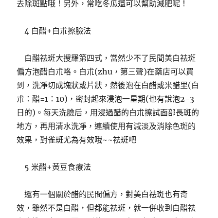
去除斑點哦！另外，常吃冬瓜還可以幫助減肥呢！
4 白醋+白朮擦臉法
白醋祛斑大搜羅第四式，當然少不了民間美白祛斑
偏方泡醋白朮咯。白朮(zhu，第三聲)在藥店可以買
到，洗凈切成塊狀或片狀，然後泡在白醋或米醋里(白
朮：醋=1：10)，密封起來浸泡一星期(也有說泡2-3
日的)。每天洗臉后，用浸過醋的白朮擦試面部長斑的
地方，再用清水洗凈，連續使用有減淡及消除色斑的
效果，對雀斑尤為有效哦~~祛斑吧
5 米醋+黃豆食療法
還有一個關於醋的民間偏方，對美白祛斑也有奇
效，雖然不是白醋，但都能祛斑，就一併收到白醋祛