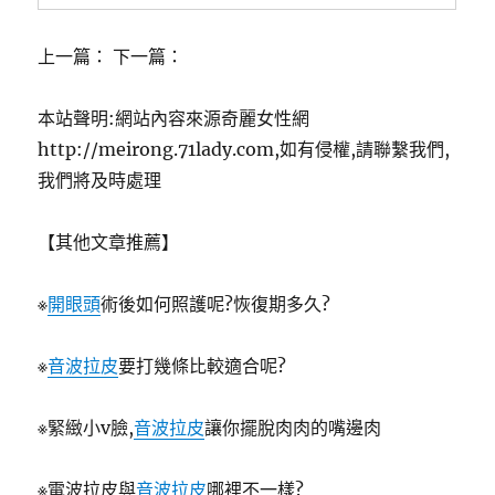
上一篇： 下一篇：
本站聲明:網站內容來源奇麗女性網
http://meirong.71lady.com,如有侵權,請聯繫我們,
我們將及時處理
【其他文章推薦】
※
開眼頭
術後如何照護呢?恢復期多久?
※
音波拉皮
要打幾條比較適合呢?
※緊緻小v臉,
音波拉皮
讓你擺脫肉肉的嘴邊肉
※電波拉皮與
音波拉皮
哪裡不一樣?