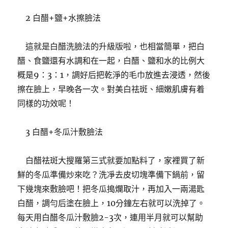
2 白醋+鹽+水擦臉法
這就是白醋洗臉法的升級版啦，也相當簡單，把白
醋、食鹽還有水調和在一起，白醋、鹽和水的比例大
概是9：3：1，調好后把乾淨的毛巾放進去浸透，然後
擦在臉上，早晚各一次。對美白祛斑、細嫩肌膚有着
同樣的功效呢！
3 白醋+冬瓜汁敷臉法
白醋祛斑大搜羅第三式就要加點料了，家裡買了新
鮮的冬瓜準備炒來吃？洗凈去皮切塊準備下鍋前，留
下幾塊來敷臉吧！把冬瓜搗爛取汁，再加入一兩湯匙
白醋，調勻后塗在臉上，10分鐘左右就可以洗掉了。
每天用白醋冬瓜汁敷臉2-3次，連用半月就可以幫助