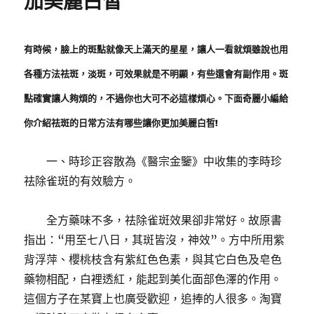
加美麗白皙
有時候，臉上的斑點就像天上滿天的星星，讓人一看就煩
雖說也用
各種方法祛斑，淡斑，可效果就是不明顯，有些還會有副作用。
斑
點確實讓人夠煩的，不過你也大可不必這樣煩心。
下面奇麗小編給
你介紹祛斑的日常方法有哪些讓你更加美麗白皙!
一、時珍正容散為《醫宗金鑒》中收集的李時珍
祛除雀斑的有效驗方。
全方藥味不多，祛除雀斑效果卻非常好。
故原書
指出：“用至七八日，其斑皆沒，神效”。
方中所用紫
背浮萍、櫻桃枝含有紫紅色色素，與其它白色及皂色
藥物相配，白裡透紅，能起到美化面部色澤的作用。
這個方子在某寶上也廣受歡迎，追捧的人很多。
淘寶