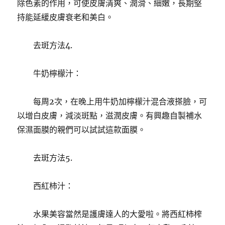
除色素的作用，可使皮膚清爽、潤滑、細嫩，長期堅
持能延緩皮膚衰老和美白。
去斑方法4.
牛奶檸檬汁：
每周2次，在晚上用牛奶加檸檬汁混合液搽臉，可
以增白皮膚，減淡斑點，滋潤皮膚。有興趣自製補水
保濕面膜的親們可以試試這款面膜。
去斑方法5.
西紅柿汁：
水果美容當然是護膚達人的大愛啦。將西紅柿榨