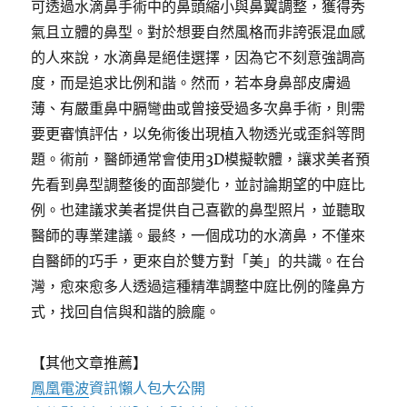
可透過水滴鼻手術中的鼻頭縮小與鼻翼調整，獲得秀
氣且立體的鼻型。對於想要自然風格而非誇張混血感
的人來說，水滴鼻是絕佳選擇，因為它不刻意強調高
度，而是追求比例和諧。然而，若本身鼻部皮膚過
薄、有嚴重鼻中膈彎曲或曾接受過多次鼻手術，則需
要更審慎評估，以免術後出現植入物透光或歪斜等問
題。術前，醫師通常會使用3D模擬軟體，讓求美者預
先看到鼻型調整後的面部變化，並討論期望的中庭比
例。也建議求美者提供自己喜歡的鼻型照片，並聽取
醫師的專業建議。最終，一個成功的水滴鼻，不僅來
自醫師的巧手，更來自於雙方對「美」的共識。在台
灣，愈來愈多人透過這種精準調整中庭比例的隆鼻方
式，找回自信與和諧的臉龐。
【其他文章推薦】
鳳凰電波
資訊懶人包大公開