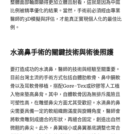
整體面部輪廓顯得更加立體且耐看，這就是因為中庭
比例被精準優化的結果。當然，手術前必須經由專業
醫師的3D模擬與評估，才能真正實現個人化的最佳比
例。
水滴鼻手術的關鍵技術與術後照護
要打造成功的水滴鼻，醫師的技術與經驗至關重要。
目前台灣主流的手術方式包括自體肋軟骨、鼻中膈軟
骨以及耳軟骨移植，搭配Gore-Tex或矽膠等人工植
入物來墊高鼻背。其中，自體軟骨因為無排斥風險且
可塑性高，在雕塑鼻尖方面尤其受歡迎。水滴鼻的鼻
尖需要具備一定的軟組織飽滿度與旋轉角度，醫師會
將軟骨雕刻成適合的形狀，再縫合固定，創造出自然
微翹的鼻尖。此外，鼻翼縮小或鼻翼基底調整也常合