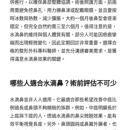
併進行，以確保鼻部整體協調。術後照護方面，前兩
周需避免挖鼻孔、用力擤鼻涕或配戴眼鏡，並且要按
時冰敷與熱敷，減少腫脹。大約一個月後鼻型會逐漸
穩定，但完全自然約需三至六個月。值得注意的是，
水滴鼻的維持與個人體質有關，部分人可能因疤痕攣
縮而出現輕微變化，因此定期回診非常重要。選擇合
格的整形外科專科醫師，並充分溝通審美需求，是獲
得滿意水滴鼻效果的關鍵。
哪些人適合水滴鼻？術前評估不可少
水滴鼻並非人人適用，它最適合那些希望改善中庭比
例過長或鼻頭不夠精緻的族群。例如，中庭明顯長於
上庭與下庭的人，透過水滴鼻的鼻尖微翹效果，能有
效平衡視覺長度。另外，鼻頭圓鈍或鼻翼外擴者，也