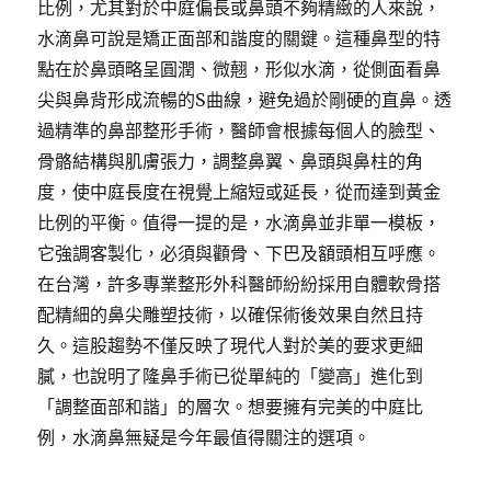
比例，尤其對於中庭偏長或鼻頭不夠精緻的人來說，
水滴鼻可說是矯正面部和諧度的關鍵。這種鼻型的特
點在於鼻頭略呈圓潤、微翹，形似水滴，從側面看鼻
尖與鼻背形成流暢的S曲線，避免過於剛硬的直鼻。透
過精準的鼻部整形手術，醫師會根據每個人的臉型、
骨骼結構與肌膚張力，調整鼻翼、鼻頭與鼻柱的角
度，使中庭長度在視覺上縮短或延長，從而達到黃金
比例的平衡。值得一提的是，水滴鼻並非單一模板，
它強調客製化，必須與顴骨、下巴及額頭相互呼應。
在台灣，許多專業整形外科醫師紛紛採用自體軟骨搭
配精細的鼻尖雕塑技術，以確保術後效果自然且持
久。這股趨勢不僅反映了現代人對於美的要求更細
膩，也說明了隆鼻手術已從單純的「變高」進化到
「調整面部和諧」的層次。想要擁有完美的中庭比
例，水滴鼻無疑是今年最值得關注的選項。