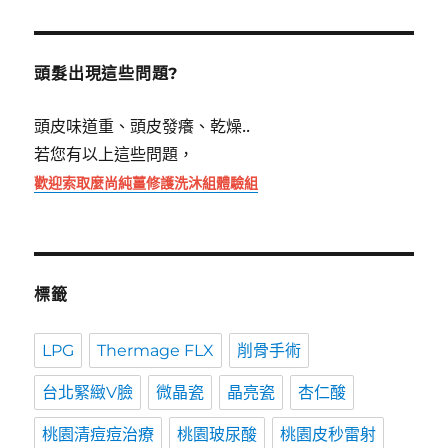
關
鍵
字:
頭髮出現這些問題?
頭皮味道重、頭皮發癢、乾燥..
若您有以上這些問題，
歡迎索取麼尚純薑修護洗沐組體驗組
標籤
LPG
Thermage FLX
削骨手術
台北緊緻V臉
微晶瓷
晶亮瓷
杏仁酸
桃園清痘痘治療
桃園玻尿酸
桃園皮秒雷射