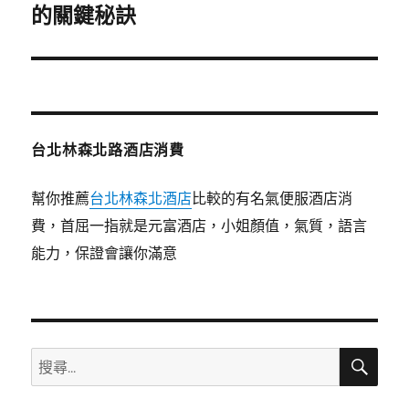
一
的關鍵秘訣
篇
文
章:
台北林森北路酒店消費
幫你推薦
台北林森北酒店
比較的有名氣便服酒店消
費，首屈一指就是元富酒店，小姐顏值，氣質，語言
能力，保證會讓你滿意
搜
搜
尋
尋