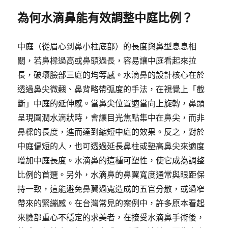
為何水滴鼻能有效調整中庭比例？
中庭（從眉心到鼻小柱底部）的長度與鼻型息息相
關，若鼻樑過高或鼻頭過長，容易讓中庭看起來拉
長，破壞臉部三庭的均等感。水滴鼻的設計核心在於
透過鼻尖微翹、鼻背略帶弧度的手法，在視覺上「截
斷」中庭的延伸感。當鼻尖位置適當向上旋轉，鼻頭
呈現圓潤水滴狀時，會讓目光焦點集中在鼻尖，而非
鼻樑的長度，進而達到縮短中庭的效果。反之，對於
中庭偏短的人，也可透過延長鼻柱或墊高鼻尖來適度
增加中庭長度。水滴鼻的這種可塑性，使它成為調整
比例的首選。另外，水滴鼻的鼻翼寬度通常與眼距保
持一致，這能避免鼻翼過寬造成的五官分散，或過窄
帶來的緊繃感。在台灣常見的案例中，許多原本看起
來臉部重心不穩定的求美者，在接受水滴鼻手術後，