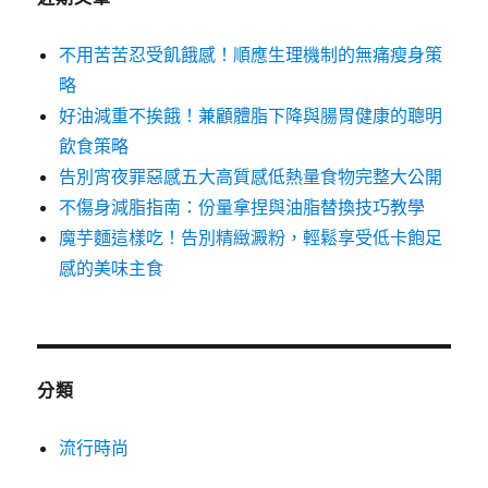
不用苦苦忍受飢餓感！順應生理機制的無痛瘦身策
略
好油減重不挨餓！兼顧體脂下降與腸胃健康的聰明
飲食策略
告別宵夜罪惡感五大高質感低熱量食物完整大公開
不傷身減脂指南：份量拿捏與油脂替換技巧教學
魔芋麵這樣吃！告別精緻澱粉，輕鬆享受低卡飽足
感的美味主食
分類
流行時尚