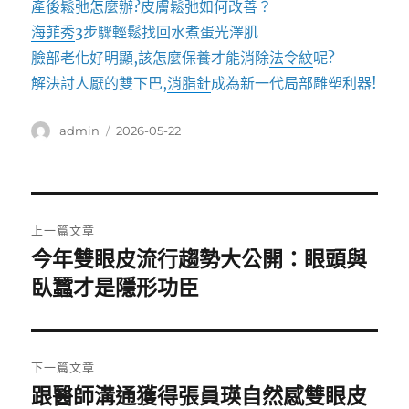
產後鬆弛
怎麼辦?
皮膚鬆弛
如何改善？
海菲秀
3步驟輕鬆找回水煮蛋光澤肌
臉部老化好明顯,該怎麼保養才能消除
法令紋
呢?
解決討人厭的雙下巴,
消脂針
成為新一代局部雕塑利器!
作
發
admin
2026-05-22
者
佈
日
期:
文
上一篇文章
章
今年雙眼皮流行趨勢大公開：眼頭與
上
一
臥蠶才是隱形功臣
導
篇
覽
文
章:
下一篇文章
跟醫師溝通獲得張員瑛自然感雙眼皮
下