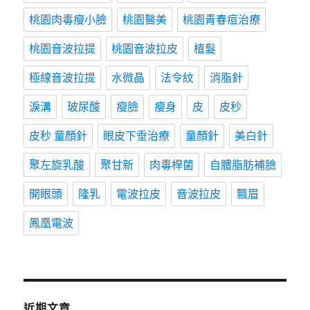
桃園肉毒瘦小臉
桃園醫美
桃園青春痘治療
桃園音波拉提
桃園音波拉皮
植髮
極線音波拉提
水微晶
法令紋
消脂針
淚溝
玻尿酸
瘦臉
瘦身
皮
皮秒
皮秒 童顏針
眼皮下垂治療
童顏針
美白針
聚左旋乳酸
聚甘新
肉毒桿菌
自體脂肪補臉
開眼頭
隆乳
電波拉皮
音波拉皮
飄眉
鳳凰電波
近期文章