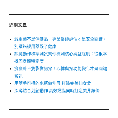
近期文章
減重藥不是保健品！專業醫師評估才是安全關鍵，
別讓錯誤用藥毀了健康
熊爬動作標準測試幫你檢測核心與盆底肌：從根本
找回身體穩定度
瘦瘦針不隻影響腸胃！心悸與腎功能變化才是關鍵
警訊
用隨手可得的水瓶做伸展 打造完美仙女背
深蹲結合划船動作 高效燃脂同時打造美背線條