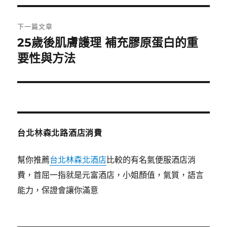
覽
文
章:
下一篇文章
25歲後肌膚護理 補充膠原蛋白的重
下
一
要性與方法
篇
文
章:
台北林森北路酒店消費
幫你推薦
台北林森北酒店
比較的有名氣便服酒店消
費，首屈一指就是元富酒店，小姐顏值，氣質，語言
能力，保證會讓你滿意