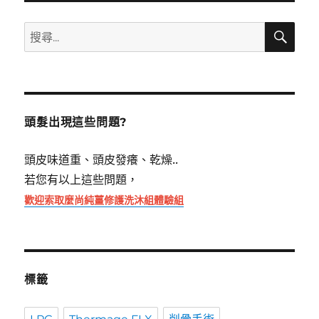
搜
搜
尋
尋
關
鍵
字:
頭髮出現這些問題?
頭皮味道重、頭皮發癢、乾燥..
若您有以上這些問題，
歡迎索取麼尚純薑修護洗沐組體驗組
標籤