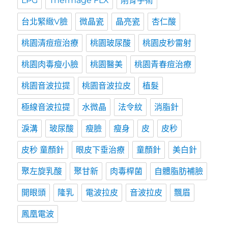
LPG
Thermage FLX
削骨手術
台北緊緻V臉
微晶瓷
晶亮瓷
杏仁酸
桃園清痘痘治療
桃園玻尿酸
桃園皮秒雷射
桃園肉毒瘦小臉
桃園醫美
桃園青春痘治療
桃園音波拉提
桃園音波拉皮
植髮
極線音波拉提
水微晶
法令紋
消脂針
淚溝
玻尿酸
瘦臉
瘦身
皮
皮秒
皮秒 童顏針
眼皮下垂治療
童顏針
美白針
聚左旋乳酸
聚甘新
肉毒桿菌
自體脂肪補臉
開眼頭
隆乳
電波拉皮
音波拉皮
飄眉
鳳凰電波