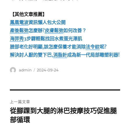
【其他文章推薦】
鳳凰電波
資訊懶人包大公開
產後鬆弛
怎麼辦?
皮膚鬆弛
如何改善？
海菲秀
3步驟輕鬆找回水煮蛋光澤肌
臉部老化好明顯,該怎麼保養才能消除
法令紋
呢?
解決討人厭的雙下巴,
消脂針
成為新一代局部雕塑利器!
作
發
admin
2024-09-24
者
佈
日
期:
文
上一篇文章
章
從腳踝到大腿的淋巴按摩技巧促進腿
上
一
部循環
導
篇