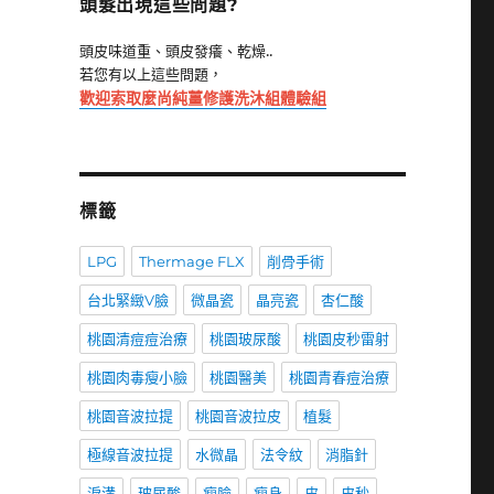
頭髮出現這些問題?
頭皮味道重、頭皮發癢、乾燥..
若您有以上這些問題，
歡迎索取麼尚純薑修護洗沐組體驗組
標籤
LPG
Thermage FLX
削骨手術
台北緊緻V臉
微晶瓷
晶亮瓷
杏仁酸
桃園清痘痘治療
桃園玻尿酸
桃園皮秒雷射
桃園肉毒瘦小臉
桃園醫美
桃園青春痘治療
桃園音波拉提
桃園音波拉皮
植髮
極線音波拉提
水微晶
法令紋
消脂針
淚溝
玻尿酸
瘦臉
瘦身
皮
皮秒