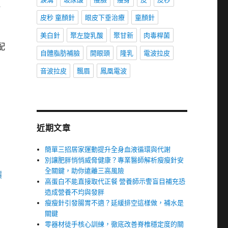
達
皮秒 童顏針
眼皮下垂治療
童顏針
美白針
聚左旋乳酸
聚甘新
肉毒桿菌
配
自體脂肪補臉
開眼頭
隆乳
電波拉皮
音波拉皮
飄眉
鳳凰電波
近期文章
簡單三招居家運動提升全身血液循環與代謝
別讓肥胖悄悄威脅健康？專業醫師解析瘦瘦針安
全關鍵，助你遠離三高風險
價
高蛋白不能直接取代正餐 營養師示警盲目補充恐
造成營養不均與發胖
瘦瘦針引發腸胃不適？延緩排空這樣做，補水是
關鍵
零器材徒手核心訓練，徹底改善脊椎穩定度的關