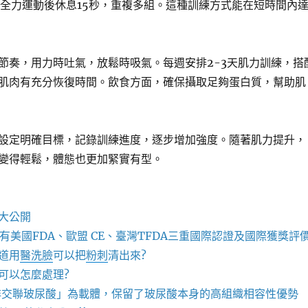
秒全力運動後休息15秒，重複多組。這種訓練方式能在短時間內
節奏，用力時吐氣，放鬆時吸氣。每週安排2-3天肌力訓練，搭
肌肉有充分恢復時間。飲食方面，確保攝取足夠蛋白質，幫助肌
設定明確目標，記錄訓練進度，逐步增加強度。隨著肌力提升，
變得輕鬆，體態也更加緊實有型。
大公開
有美國FDA、歐盟 CE、臺灣TFDA三重國際認證及國際獲獎評
道用
醫洗臉
可以把
粉刺
清出來?
可以怎麼處理?
非交聯玻尿酸」為載體，保留了玻尿酸本身的高組織相容性優勢