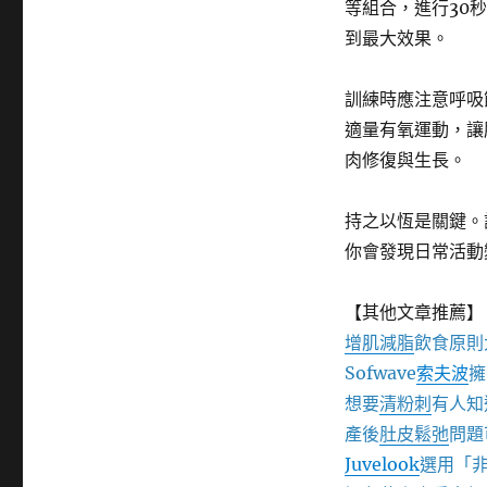
等組合，進行30
到最大效果。
訓練時應注意呼吸
適量有氧運動，讓
肉修復與生長。
持之以恆是關鍵。
你會發現日常活動
【其他文章推薦】
增肌減脂
飲食原則
Sofwave
索夫波
擁
想要
清粉刺
有人知
產後
肚皮鬆弛
問題
Juvelook
選用「