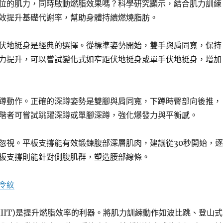
位的肌力，同時啟動燃脂效果嗎？科學研究顯示，結合肌力訓練
效提升基礎代謝率，幫助身體持續燃燒脂肪。
伏地挺身是經典的選擇。從標準姿勢開始，雙手與肩同寬，保持
力提升，可以嘗試變化式如窄距伏地挺身或單手伏地挺身，增加
蹲動作。正確的深蹲姿勢是雙腳與肩同寬，下蹲時臀部向後推，
階者可嘗試跳躍深蹲或單腳深蹲，強化爆發力與平衡感。
忽視。平板支撐能有效鍛鍊腹部深層肌肉，建議從30秒開始，逐
板支撐則能針對側腹肌群，塑造腰部線條。
令紋
HIIT)是提升燃脂效率的利器。將肌力訓練動作如波比跳、登山式