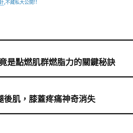
針
,不藏私大公開!!
竟是點燃肌群燃脂力的關鍵秘訣
腿後肌，膝蓋疼痛神奇消失