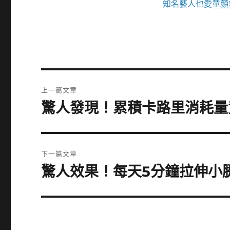
知名藝人也愛
童顏
文
上一篇文章
章
驚人發現！累積卡路里消耗量
上
一
導
篇
覽
文
下一篇文章
章:
驚人效果！每天5分鐘拉伸小
下
一
篇
文
章: