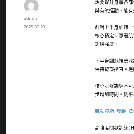
想要提升身體各部
與有氧運動，能有
作
admin
者
發
2025-03-29
針對上半身訓練，
佈
核心穩定。隨著肌
日
訓練強度。
期:
下半身訓練推薦深
保持背部挺直。進
核心肌群訓練不可
步增加時間。側平
肌動減脂
瘦臉
法
高強度間歇訓練(