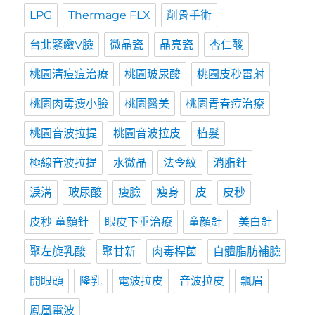
LPG
Thermage FLX
削骨手術
台北緊緻V臉
微晶瓷
晶亮瓷
杏仁酸
桃園清痘痘治療
桃園玻尿酸
桃園皮秒雷射
桃園肉毒瘦小臉
桃園醫美
桃園青春痘治療
桃園音波拉提
桃園音波拉皮
植髮
極線音波拉提
水微晶
法令紋
消脂針
淚溝
玻尿酸
瘦臉
瘦身
皮
皮秒
皮秒 童顏針
眼皮下垂治療
童顏針
美白針
聚左旋乳酸
聚甘新
肉毒桿菌
自體脂肪補臉
開眼頭
隆乳
電波拉皮
音波拉皮
飄眉
鳳凰電波