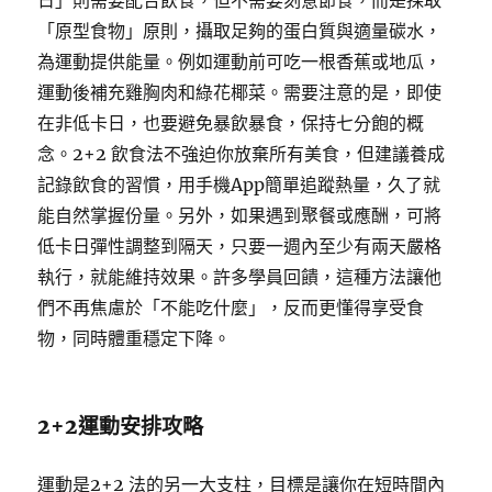
日」則需要配合飲食，但不需要刻意節食，而是採取
「原型食物」原則，攝取足夠的蛋白質與適量碳水，
為運動提供能量。例如運動前可吃一根香蕉或地瓜，
運動後補充雞胸肉和綠花椰菜。需要注意的是，即使
在非低卡日，也要避免暴飲暴食，保持七分飽的概
念。2+2 飲食法不強迫你放棄所有美食，但建議養成
記錄飲食的習慣，用手機App簡單追蹤熱量，久了就
能自然掌握份量。另外，如果遇到聚餐或應酬，可將
低卡日彈性調整到隔天，只要一週內至少有兩天嚴格
執行，就能維持效果。許多學員回饋，這種方法讓他
們不再焦慮於「不能吃什麼」，反而更懂得享受食
物，同時體重穩定下降。
2+2運動安排攻略
運動是2+2 法的另一大支柱，目標是讓你在短時間內