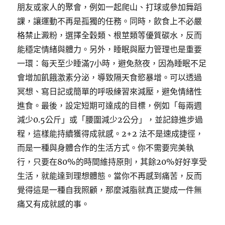
朋友或家人的聚會，例如一起爬山、打球或參加舞蹈
課，讓運動不再是孤獨的任務。同時，飲食上不必嚴
格禁止澱粉，選擇全穀類、根莖類等優質碳水，反而
能穩定情緒與體力。另外，睡眠與壓力管理也是重要
一環：每天至少睡滿7小時，避免熬夜，因為睡眠不足
會增加飢餓激素分泌，導致隔天食慾暴增。可以透過
冥想、寫日記或簡單的呼吸練習來減壓，避免情緒性
進食。最後，設定短期可達成的目標，例如「每兩週
減少0.5公斤」或「腰圍減少2公分」，並記錄進步過
程，這樣能持續獲得成就感。2+2 法不是速成捷徑，
而是一種與身體合作的生活方式。你不需要完美執
行，只要在80%的時間維持原則，其餘20%好好享受
生活，就能達到理想體態。當你不再感到痛苦，反而
覺得這是一種自我照顧，那麼減脂就真正變成一件無
痛又有成就感的事。