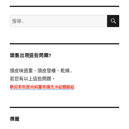
搜
搜
尋
尋
關
鍵
字:
頭髮出現這些問題?
頭皮味道重、頭皮發癢、乾燥..
若您有以上這些問題，
歡迎索取麼尚純薑修護洗沐組體驗組
標籤