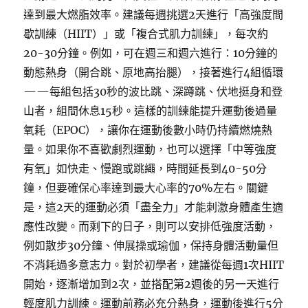
達到最大燃脂效率。建議每週挑選2天進行「高強度間
歇訓練（HIIT）」或「複合式肌力訓練」，每次約
20-30分鐘。例如，可在週三和週六進行：10分鐘的
動態熱身（開合跳、原地高抬腿），接著進行4組循環
——每組包括30秒的波比跳、深蹲跳、伏地挺身和登
山者，組間休息15秒。這樣的訓練能提升運動後過量
氧耗（EPOC），讓你在運動後數小時仍持續燃燒熱
量。如果你不喜歡劇烈運動，也可以選擇「中等強度
有氧」如快走、慢跑或跳繩，時間延長到40-50分
鐘，但要確保心率達到最大心率的70%左右。關鍵
是，這2天的運動必須「盡全力」才能刺激身體產生適
應性改變。而剩下的日子，則可以安排低強度活動，
例如散步30分鐘、伸展操或瑜伽，保持身體活動量但
不消耗過多意志力。對於初學者，建議從每週1次HIIT
開始，逐漸增加到2次，並搭配第2週後的另一天進行
輕度肌力訓練。運動前務必充分熱身，運動後進行5分