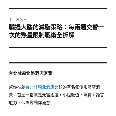
篇
覽
文
章:
下一篇文章
騙過大腦的減脂策略：每兩週交替一
下
一
次的熱量限制戰術全拆解
篇
文
章:
台北林森北路酒店消費
幫你推薦
台北林森北酒店
比較的有名氣便服酒店消
費，首屈一指就是元富酒店，小姐顏值，氣質，語言
能力，保證會讓你滿意