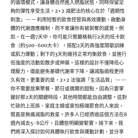
的循環模式，讓身體自然進入燃脂狀態，同時保留足
夠的彈性享受生活。2+2 減肥法的核心在於「週期性
刺激」——利用短暫的飲食控管與高效運動，啟動身
體的代謝適應機制，而不會讓你有被剝奪的感覺。例
如，在一週7天中，你可能只需嚴格執行2天的低卡飲
食（約500-600大卡），搭配2天的高強度間歇訓練
或肌力運動；剩下的3天則維持正常均衡飲食，並進行
低強度的活動如散步或伸展。這樣的設計不僅降低心
理壓力，還能避免基礎代謝率下降，讓減脂過程更持
久有效。更重要的是，2+2 法強調「生活品質」——
你不需要放棄聚餐、節日或偶爾的甜點，因為只要掌
握好那2天的關鍵時段，其他時間都能自由調整。這對
忙碌的上班族、家庭主婦或害怕極端節食的人來說，
簡直是無痛減脂的救星。許多人已經透過這個方法在8
週內減去5-8公斤，且體態明顯變緊實。接下來，我
們將深入探討如何具體執行飲食與運動計劃，並分享