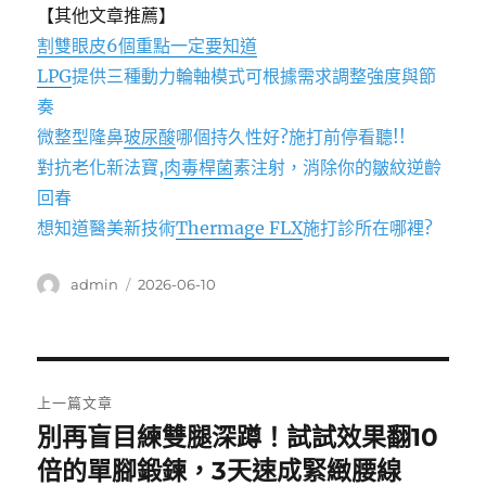
【其他文章推薦】
割雙眼皮6個重點一定要知道
LPG
提供三種動力輪軸模式可根據需求調整強度與節
奏
微整型隆鼻
玻尿酸
哪個持久性好?施打前停看聽!!
對抗老化新法寶,
肉毒桿菌
素注射，消除你的皺紋逆齡
回春
想知道醫美新技術
Thermage FLX
施打診所在哪裡?
作
發
admin
2026-06-10
者
佈
日
期:
文
上一篇文章
章
別再盲目練雙腿深蹲！試試效果翻10
上
一
倍的單腳鍛鍊，3天速成緊緻腰線
導