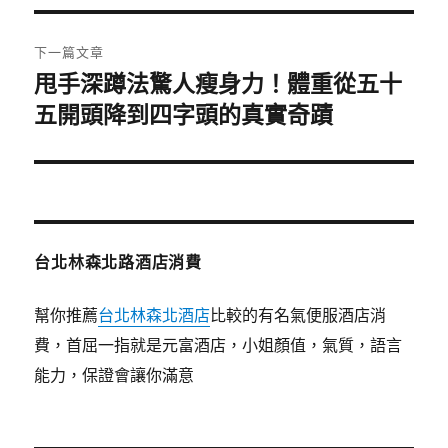
覽
文
章:
下一篇文章
甩手深蹲法驚人瘦身力！體重從五十
下
一
五開頭降到四字頭的真實奇蹟
篇
文
章:
台北林森北路酒店消費
幫你推薦
台北林森北酒店
比較的有名氣便服酒店消
費，首屈一指就是元富酒店，小姐顏值，氣質，語言
能力，保證會讓你滿意