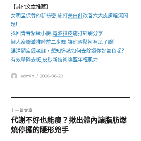
【其他文章推薦】
女明星保養的新祕密,施打
美白針
改善六大皮膚暗沉問
題!
找回青春緊緻小臉,
電波拉皮
施打經驗分享
懶人
瘦臉
激推睡前二步驟,讓你輕鬆擁有瓜子臉!
淚溝
顯疲憊老態，想知道該如何去除還你好氣色呢?
有效擊碎去斑,
皮秒
新技術喚醒年輕肌力
作
發
admin
2026-06-20
者
佈
日
期:
文
上一篇文章
章
代謝不好也能瘦？揪出體內讓脂肪燃
上
一
燒停擺的隱形兇手
導
篇