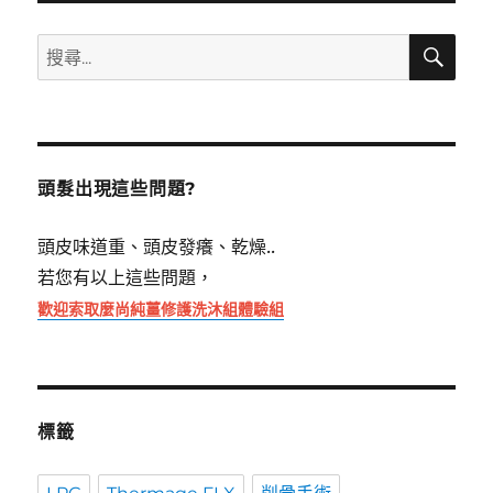
搜
搜
尋
尋
關
鍵
字:
頭髮出現這些問題?
頭皮味道重、頭皮發癢、乾燥..
若您有以上這些問題，
歡迎索取麼尚純薑修護洗沐組體驗組
標籤