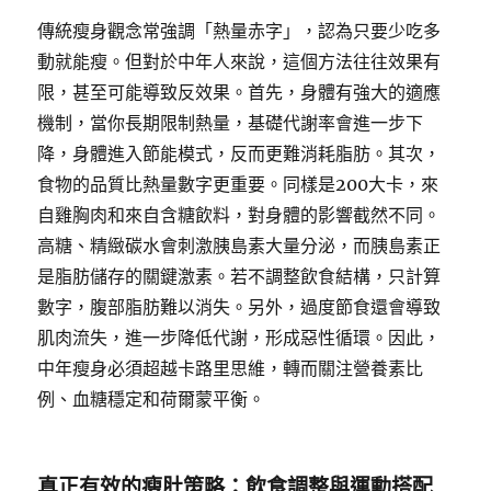
傳統瘦身觀念常強調「熱量赤字」，認為只要少吃多
動就能瘦。但對於中年人來說，這個方法往往效果有
限，甚至可能導致反效果。首先，身體有強大的適應
機制，當你長期限制熱量，基礎代謝率會進一步下
降，身體進入節能模式，反而更難消耗脂肪。其次，
食物的品質比熱量數字更重要。同樣是200大卡，來
自雞胸肉和來自含糖飲料，對身體的影響截然不同。
高糖、精緻碳水會刺激胰島素大量分泌，而胰島素正
是脂肪儲存的關鍵激素。若不調整飲食結構，只計算
數字，腹部脂肪難以消失。另外，過度節食還會導致
肌肉流失，進一步降低代謝，形成惡性循環。因此，
中年瘦身必須超越卡路里思維，轉而關注營養素比
例、血糖穩定和荷爾蒙平衡。
真正有效的瘦肚策略：飲食調整與運動搭配