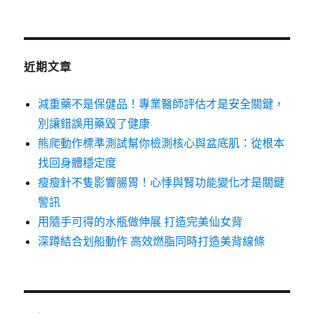
近期文章
減重藥不是保健品！專業醫師評估才是安全關鍵，
別讓錯誤用藥毀了健康
熊爬動作標準測試幫你檢測核心與盆底肌：從根本
找回身體穩定度
瘦瘦針不隻影響腸胃！心悸與腎功能變化才是關鍵
警訊
用隨手可得的水瓶做伸展 打造完美仙女背
深蹲結合划船動作 高效燃脂同時打造美背線條