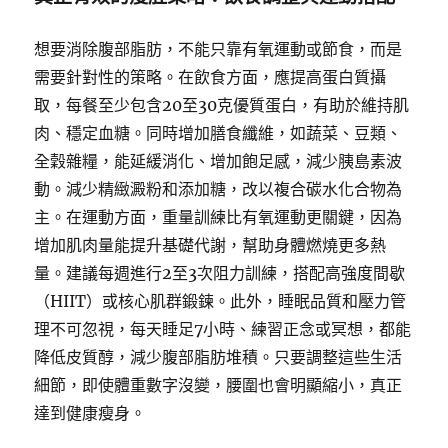
想要消除腹部脂肪，不能只靠有氧運動或節食，而是
需要針對性的策略。在飲食方面，應提高蛋白質攝
取，每餐至少包含20至30克優質蛋白，有助於維持肌
肉、穩定血糖。同時增加膳食纖維，如蔬菜、豆類、
全穀雜糧，能延緩消化、增加飽足感，減少胰島素波
動。減少精緻澱粉和添加糖，改以複合碳水化合物為
主。在運動方面，重量訓練比有氧運動更關鍵，因為
增加肌肉量能提升基礎代謝，幫助身體燃燒更多熱
量。建議每週進行2至3次阻力訓練，搭配高強度間歇
（HIIT）或核心肌群鍛鍊。此外，睡眠品質和壓力管
理不可忽視，每天睡足7小時、練習正念或冥想，都能
降低皮質醇，減少腹部脂肪堆積。只要調整這些生活
細節，即使體重數字沒變，腰圍也會明顯縮小，真正
達到健康瘦身。