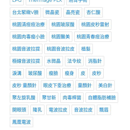
LPG
Thermage FLX
削骨手術
台北緊緻V臉
微晶瓷
晶亮瓷
杏仁酸
桃園清痘痘治療
桃園玻尿酸
桃園皮秒雷射
桃園肉毒瘦小臉
桃園醫美
桃園青春痘治療
桃園音波拉提
桃園音波拉皮
植髮
極線音波拉提
水微晶
法令紋
消脂針
淚溝
玻尿酸
瘦臉
瘦身
皮
皮秒
皮秒 童顏針
眼皮下垂治療
童顏針
美白針
聚左旋乳酸
聚甘新
肉毒桿菌
自體脂肪補臉
開眼頭
隆乳
電波拉皮
音波拉皮
飄眉
鳳凰電波