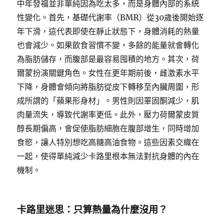
中年發福並非單純因為吃太多，而是身體內部的系統
性變化。首先，基礎代謝率（BMR）從30歲後開始逐
年下滑，這代表即使在靜止狀態下，身體消耗的熱量
也會減少。如果飲食習慣不變，多餘的能量就會轉化
為脂肪儲存，而腹部是最容易囤積的地方。其次，荷
爾蒙扮演關鍵角色。女性在更年期前後，雌激素水平
下降，身體會傾向將脂肪從皮下轉移至內臟周圍，形
成所謂的「蘋果形身材」。男性則因睪固酮減少，肌
肉量流失，導致代謝率更低。此外，壓力荷爾蒙皮質
醇長期偏高，會促使脂肪細胞在腹部增生，同時增加
食慾，讓人特別想吃高糖高油食物。這些因素交織在
一起，使得單純減少卡路里根本無法對抗身體的內在
機制。
卡路里迷思：只算熱量為什麼沒用？