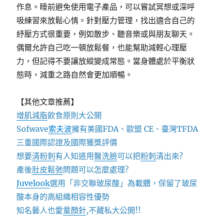
作息。睡前避免使用電子產品，可以嘗試冥想或深呼
吸練習來放鬆心情。針對壓力管理，找出適合自己的
紓壓方式很重要，例如散步、聽音樂或與朋友聊天。
偶爾允許自己吃一頓放鬆餐，也能幫助減輕心理壓
力，但記得不要讓放縱變成常態。當身體處於平衡狀
態時，減重之路自然會更加順暢。
【其他文章推薦】
增肌減脂
飲食原則大公開
Sofwave
索夫波
擁有美國FDA、歐盟 CE、臺灣TFDA
三重國際認證及國際獲獎評價
想要
清粉刺
有人知道用
醫洗臉
可以把
粉刺
清出來?
產後
肚皮鬆弛
問題可以怎麼處理?
Juvelook
選用「非交聯玻尿酸」為載體，保留了玻尿
酸本身的高組織相容性優勢
知名藝人也愛
童顏針
,不藏私大公開!!