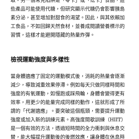
取。另一個常見陷阱是「零卡」或「低卡」食品，這
些產品可能使用代糖，但研究顯示代糖仍會影響胰島
素分泌，甚至增加對甜食的渴望。因此，與其依賴加
工食品，不如回歸天然食材，並養成閱讀營養標示的
習慣，這樣才能避開隱藏的熱量炸彈。
檢視運動強度與多樣性
當身體適應了固定的運動模式後，消耗的熱量會逐漸
減少，導致減重效果停滯。例如每天只做同樣時間和
強度的有氧運動，如慢跑或踩飛輪，身體會變得更有
效率，用更少的能量完成同樣的動作，這就形成了所
謂的「代謝適應」。要突破這個瓶頸，需要提升運動
強度或加入新的訓練元素。高強度間歇訓練（HIIT）
是一個有效的方法，透過短時間的全力衝刺與休息交
替，能大幅提升運動後的後燃效應，讓身體在休息時