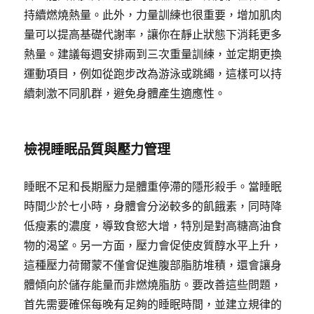
持續燃燒熱量。此外，力量訓練也很重要，增加肌肉
量可以提高基礎代謝率，讓你在靜止狀態下消耗更多
熱量。建議每週安排兩到三次重量訓練，並定期更換
運動項目，例如從跑步改為游泳或跳繩，這樣可以持
續刺激不同肌群，避免身體產生適應性。
檢視睡眠品質與壓力管理
睡眠不足和長期壓力是體重停滯的隱形殺手。當睡眠
時間少於七小時，身體會分泌較多的飢餓素，同時降
低瘦素的濃度，導致食慾大增，特別是對高糖高油食
物的渴望。另一方面，壓力會促使皮質醇水平上升，
這種壓力荷爾蒙不僅會促進腹部脂肪堆積，還會讓身
體傾向於儲存能量而非燃燒脂肪。要改善這些問題，
首先需要確保每晚有足夠的睡眠時間，並建立規律的