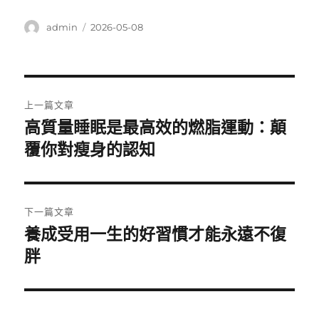
作
發
admin
2026-05-08
者
佈
日
期:
文
上一篇文章
章
高質量睡眠是最高效的燃脂運動：顛
上
一
覆你對瘦身的認知
導
篇
覽
文
章:
下一篇文章
養成受用一生的好習慣才能永遠不復
下
一
胖
篇
文
章: