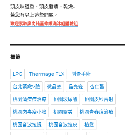
頭皮味道重、頭皮發癢、乾燥..
若您有以上這些問題，
歡迎索取麼尚純薑修護洗沐組體驗組
標籤
LPG
Thermage FLX
削骨手術
台北緊緻V臉
微晶瓷
晶亮瓷
杏仁酸
桃園清痘痘治療
桃園玻尿酸
桃園皮秒雷射
桃園肉毒瘦小臉
桃園醫美
桃園青春痘治療
桃園音波拉提
桃園音波拉皮
植髮