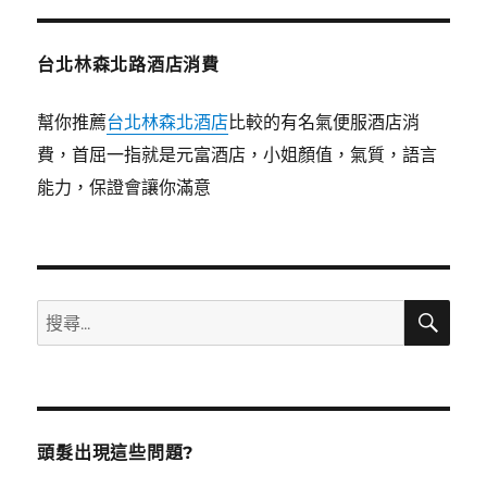
台北林森北路酒店消費
幫你推薦
台北林森北酒店
比較的有名氣便服酒店消
費，首屈一指就是元富酒店，小姐顏值，氣質，語言
能力，保證會讓你滿意
搜
搜
尋
尋
關
鍵
字:
頭髮出現這些問題?