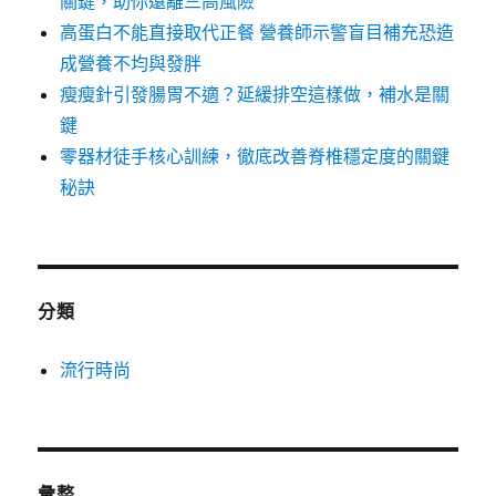
關鍵，助你遠離三高風險
高蛋白不能直接取代正餐 營養師示警盲目補充恐造
成營養不均與發胖
瘦瘦針引發腸胃不適？延緩排空這樣做，補水是關
鍵
零器材徒手核心訓練，徹底改善脊椎穩定度的關鍵
秘訣
分類
流行時尚
彙整