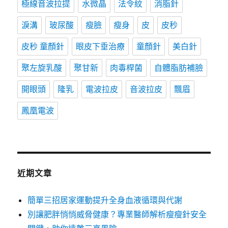
極線音波拉提
水微晶
法令紋
消脂針
淚溝
玻尿酸
瘦臉
瘦身
皮
皮秒
皮秒 童顏針
眼皮下垂治療
童顏針
美白針
聚左旋乳酸
聚甘新
肉毒桿菌
自體脂肪補臉
開眼頭
隆乳
電波拉皮
音波拉皮
飄眉
鳳凰電波
近期文章
簡單三招居家運動提升全身血液循環與代謝
別讓肥胖悄悄威脅健康？專業醫師解析瘦瘦針安全