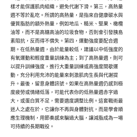
樣才能保護肌肉組織，避免代謝下滑。第三，高熱量
週不等於亂吃。所謂的高熱量，是指來自健康碳水與
優質脂肪的額外熱量，例如地瓜、糙米、堅果、橄欖
油等，而不是高糖高油的垃圾食物，否則會引發胰島
素阻抗，反而得不償失。第四，運動強度要配合週
期。在低熱量週，由於能量較低，建議以中低強度的
有氧運動和輕度重量訓練為主；到了高熱量週，則可
以提升訓練強度，進行大重量訓練或高強度間歇運
動，充分利用充沛的能量來刺激肌肉生長與代謝提
升。最後，留意身體訊號。如果在高熱量週仍感到極
度疲勞或情緒低落，可能代表你的低熱量週赤字過
大，或蛋白質不足，需要適度調整比例。這套戰術最
迷人之處在於，它讓你不再與身體對抗，而是學會順
應生理機制，用節奏感來騙過大腦，讓減脂成為一場
可持續的長期戰役。