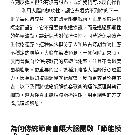
立刻反彈。但你有沒有想過，或許我們可以反向操作
——利用大腦的適應性，讓它永遠猜不到你的下一
步？每兩週交替一次的熱量限制戰術，正是基於這個
概念而設計。它不是要你永遠挨餓，而是透過週期性
的熱量波動，讓新陳代謝保持彈性，同時避免身體產
生代謝適應。這種做法模仿了人類遠古時期食物供應
不穩定的環境，大腦在無法預測下一餐何時到來時，
反而會傾向於保持較高的基礎代謝率，並且不會過度
囤積脂肪。更重要的是，這種策略能大幅降低心理壓
力，因為你知道兩週後就能解禁，反而更容易堅持下
去。以下我們將徹底拆解這套戰術的運作原理與執行
細節，幫助你真正擺脫減脂撞牆期，用更聰明的方式
達成理想體態。
為何傳統節食會讓大腦開啟「節能模