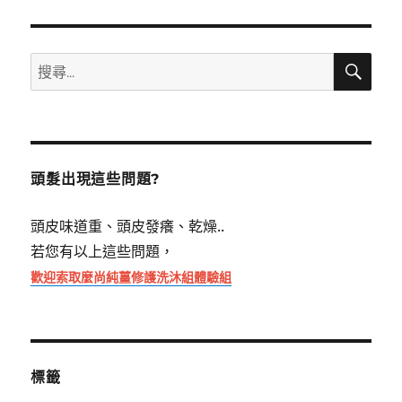
搜
搜
尋
尋
關
鍵
字:
頭髮出現這些問題?
頭皮味道重、頭皮發癢、乾燥..
若您有以上這些問題，
歡迎索取麼尚純薑修護洗沐組體驗組
標籤