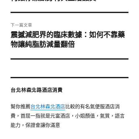
篇
覽
文
章:
下一篇文章
震撼減肥界的臨床數據：如何不靠藥
下
一
物讓純脂肪減量翻倍
篇
文
章:
台北林森北路酒店消費
幫你推薦
台北林森北酒店
比較的有名氣便服酒店消
費，首屈一指就是元富酒店，小姐顏值，氣質，語言
能力，保證會讓你滿意