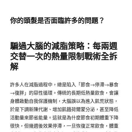
你的頭髮是否面臨許多的問題？
騙過大腦的減脂策略：每兩週
交替一次的熱量限制戰術全拆
解
許多人在減脂過程中，總是陷入「節食→停滯→暴食
→復胖」的惡性循環。傳統的長期低熱量飲食，會讓
身體啟動自我保護機制，大腦誤以為進入飢荒狀態，
於是下調新陳代謝、增加飢餓荷爾蒙分泌，甚至降低
活動量來節省能量。這就是為什麼節食初期體重下降
很快，但幾週後效果停滯，一旦恢復正常飲食，體重