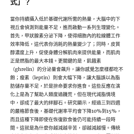
式」？
當你持續攝入低於基礎代謝所需的熱量，大腦中的下
視丘會偵測到能量不足，進而啟動一系列生理變化。
首先，甲狀腺素分泌下降，使得細胞內的粒線體工作
效率降低，這代表你消耗的熱量變少了；同時，皮質
醇濃度上升，促使身體分解肌肉來提供能量，而肌肉
正是燃脂的最大本錢。更關鍵的是，飢餓素
（ghrelin）的分泌量會飆升，讓你感覺怎麼樣都吃不
飽；瘦素（leptin）則會大幅下降，讓大腦誤以為脂
肪儲存量不足，於是拚命要求你進食。這些反應在演
化上是為了幫助人類度過饑荒，但在現代減脂情境
中，卻成了最大的絆腳石。研究顯示，經過三到四週
的嚴格節食後，基礎代謝率平均會下降10%到15%，
而且這種下降即使在恢復飲食後仍可能持續一段時
間。這就是為什麼你越減越辛苦，卻越減越慢。傳統