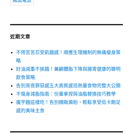
鳳凰電波
近期文章
不用苦苦忍受飢餓感！順應生理機制的無痛瘦身策
略
好油減重不挨餓！兼顧體脂下降與腸胃健康的聰明
飲食策略
告別宵夜罪惡感五大高質感低熱量食物完整大公開
不傷身減脂指南：份量拿捏與油脂替換技巧教學
魔芋麵這樣吃！告別精緻澱粉，輕鬆享受低卡飽足
感的美味主食