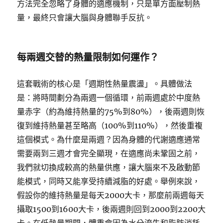
方法完全忽略了身體的適應機制，只是單方面壓制熱
量，最終只會讓大腦與身體聯手反抗。
每兩週交替的熱量限制如何運作？
這套戰術的核心是「週期性熱量震盪」。具體做法
是：將時間劃分為兩週一個循環，前兩週處於中度熱
量赤字（約為維持熱量的75%到80%），後兩週則恢
復到維持熱量甚至略高（100%到110%），然後重複
這個模式。為什麼是兩週？因為身體的代謝適應通常
需要兩到三週才會完全顯現，在適應尚未鞏固之前，
我們就切換成較高的熱量供應，讓大腦來不及啟動節
能模式，同時又能享受持續減脂的好處。舉例來說，
假設你的維持熱量是每天2000大卡，那麼前兩週每天
攝取1500到1600大卡，後兩週則回到2000到2200大