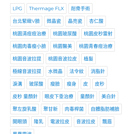
LPG
Thermage FLX
削骨手術
台北緊緻V臉
微晶瓷
晶亮瓷
杏仁酸
桃園清痘痘治療
桃園玻尿酸
桃園皮秒雷射
桃園肉毒瘦小臉
桃園醫美
桃園青春痘治療
桃園音波拉提
桃園音波拉皮
植髮
極線音波拉提
水微晶
法令紋
消脂針
淚溝
玻尿酸
瘦臉
瘦身
皮
皮秒
皮秒 童顏針
眼皮下垂治療
童顏針
美白針
聚左旋乳酸
聚甘新
肉毒桿菌
自體脂肪補臉
開眼頭
隆乳
電波拉皮
音波拉皮
飄眉