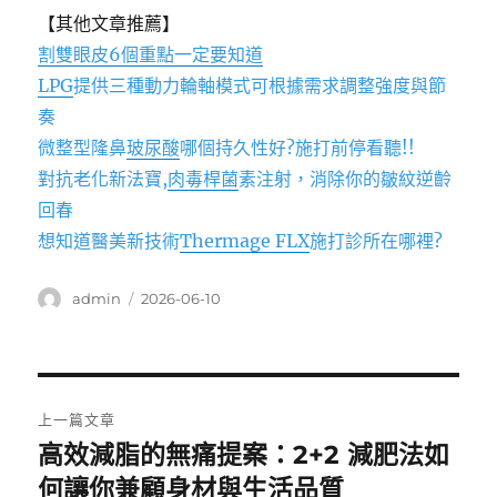
【其他文章推薦】
割雙眼皮6個重點一定要知道
LPG
提供三種動力輪軸模式可根據需求調整強度與節
奏
微整型隆鼻
玻尿酸
哪個持久性好?施打前停看聽!!
對抗老化新法寶,
肉毒桿菌
素注射，消除你的皺紋逆齡
回春
想知道醫美新技術
Thermage FLX
施打診所在哪裡?
作
發
admin
2026-06-10
者
佈
日
期:
文
上一篇文章
章
高效減脂的無痛提案：2+2 減肥法如
上
一
何讓你兼顧身材與生活品質
導