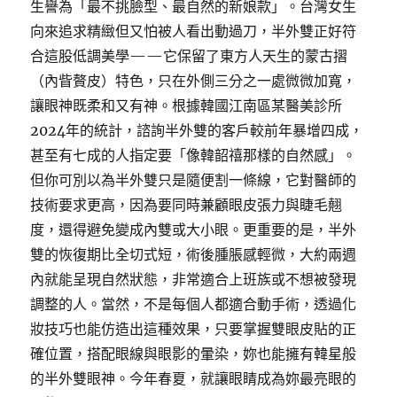
生譽為「最不挑臉型、最自然的新娘款」。台灣女生
向來追求精緻但又怕被人看出動過刀，半外雙正好符
合這股低調美學——它保留了東方人天生的蒙古摺
（內眥贅皮）特色，只在外側三分之一處微微加寬，
讓眼神既柔和又有神。根據韓國江南區某醫美診所
2024年的統計，諮詢半外雙的客戶較前年暴增四成，
甚至有七成的人指定要「像韓韶禧那樣的自然感」。
但你可別以為半外雙只是隨便割一條線，它對醫師的
技術要求更高，因為要同時兼顧眼皮張力與睫毛翹
度，還得避免變成內雙或大小眼。更重要的是，半外
雙的恢復期比全切式短，術後腫脹感輕微，大約兩週
內就能呈現自然狀態，非常適合上班族或不想被發現
調整的人。當然，不是每個人都適合動手術，透過化
妝技巧也能仿造出這種效果，只要掌握雙眼皮貼的正
確位置，搭配眼線與眼影的暈染，妳也能擁有韓星般
的半外雙眼神。今年春夏，就讓眼睛成為妳最亮眼的