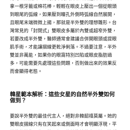
拿一根牙籤或棉花棒，輕輕在眼皮上壓出一個從眼頭
到眼尾的弧線，如果壓到瞳孔外側時弧線自然展開，
且眼尾末端微微上揚，那就是半外雙的理想雛形。台
灣常見的「封閉式」雙眼皮多屬於內雙或超窄外雙，
若要改成半外雙，醫師通常會建議合併開眼頭或提眼
肌手術，才能讓摺線更乾淨俐落。不過要注意，半外
雙並非萬能，如果你的眼窩特別凹陷或眼皮脂肪過
多，可能需要先處理這些問題，否則做出來的效果反
而會顯得老態。
韓星範本解析：這些女星的自然半外雙如何
做到？
要說半外雙的最佳代言人，絕對非韓韶禧莫屬。她的
雙眼皮摺線只有在笑起來或側面時才會明顯浮現，平