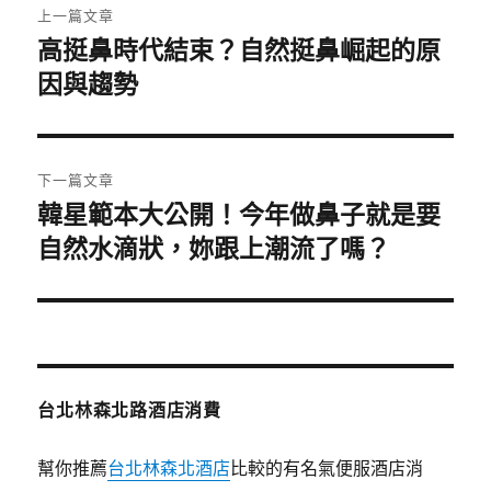
上一篇文章
章
高挺鼻時代結束？自然挺鼻崛起的原
上
一
因與趨勢
導
篇
覽
文
章:
下一篇文章
韓星範本大公開！今年做鼻子就是要
下
一
自然水滴狀，妳跟上潮流了嗎？
篇
文
章:
台北林森北路酒店消費
幫你推薦
台北林森北酒店
比較的有名氣便服酒店消