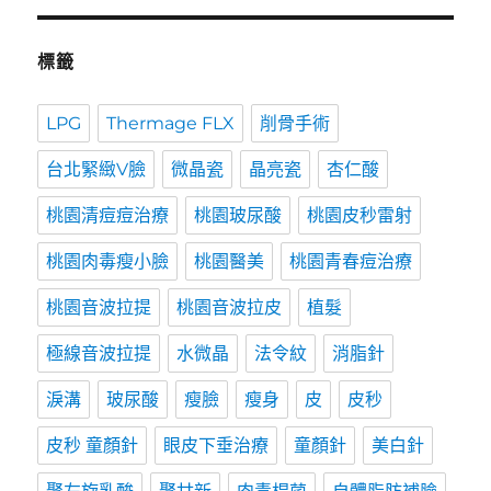
標籤
LPG
Thermage FLX
削骨手術
台北緊緻V臉
微晶瓷
晶亮瓷
杏仁酸
桃園清痘痘治療
桃園玻尿酸
桃園皮秒雷射
桃園肉毒瘦小臉
桃園醫美
桃園青春痘治療
桃園音波拉提
桃園音波拉皮
植髮
極線音波拉提
水微晶
法令紋
消脂針
淚溝
玻尿酸
瘦臉
瘦身
皮
皮秒
皮秒 童顏針
眼皮下垂治療
童顏針
美白針