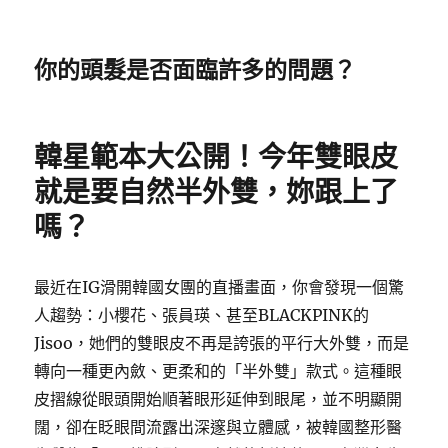
你的頭髮是否面臨許多的問題？
韓星範本大公開！今年雙眼皮
就是要自然半外雙，妳跟上了
嗎？
最近在IG滑開韓國女團的直播畫面，你會發現一個驚
人趨勢：小櫻花、張員瑛、甚至BLACKPINK的
Jisoo，她們的雙眼皮不再是誇張的平行大外雙，而是
轉向一種更內斂、更柔和的「半外雙」款式。這種眼
皮摺線從眼頭開始順著眼形延伸到眼尾，並不明顯開
闊，卻在眨眼間流露出深邃與立體感，被韓國整形醫