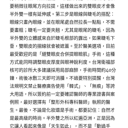
要稍微往眼尾方向拉提，這樣做出來的雙眼皮才會像
半外雙一樣有延伸感。第三步是眼線與睫毛的搭配：
眼線只畫內眼線，並在眼尾處自然拉長一點點，不需
要畫粗；睫毛一定要夾翹，尤其是眼尾的睫毛，因為
半外雙的立體感來自於睫毛根部的露出，如果睫毛下
垂，雙眼皮的摺線就會被遮蓋。至於醫美選項，目前
最受歡迎的是「縫雙眼皮合併提眼瞼肌」手術，這種
方式能同時調整眼皮厚度與眼神銳利度。台灣衛福部
核可的診所大多建議採用局部麻醉，手術時間約40分
鐘，術後冰敷三天即可消腫。不過要特別提醒，台灣
法規明文禁止醫療廣告使用「韓式」、「無痕」等誇
大用語，所以簽約前一定要確認醫師的專業證書與案
例照，最好選擇有「整形外科專科醫師」執照的醫
生。最後，不論是化妝還是手術，都要記住：自然才
是最高級的時尚。半外雙之所以紅遍亞洲，正是因為
它讓人看起來像是「天生如此」，而不是「動過手