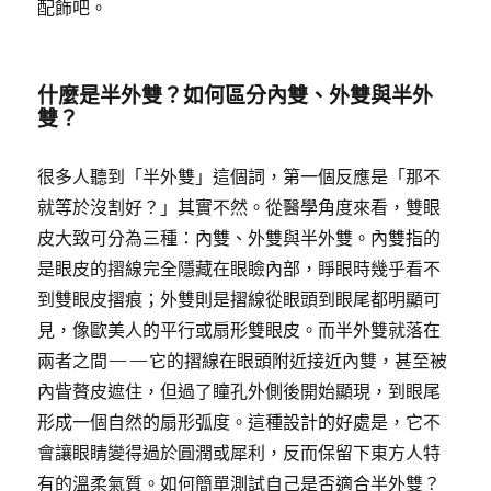
配飾吧。
什麼是半外雙？如何區分內雙、外雙與半外
雙？
很多人聽到「半外雙」這個詞，第一個反應是「那不
就等於沒割好？」其實不然。從醫學角度來看，雙眼
皮大致可分為三種：內雙、外雙與半外雙。內雙指的
是眼皮的摺線完全隱藏在眼瞼內部，睜眼時幾乎看不
到雙眼皮摺痕；外雙則是摺線從眼頭到眼尾都明顯可
見，像歐美人的平行或扇形雙眼皮。而半外雙就落在
兩者之間——它的摺線在眼頭附近接近內雙，甚至被
內眥贅皮遮住，但過了瞳孔外側後開始顯現，到眼尾
形成一個自然的扇形弧度。這種設計的好處是，它不
會讓眼睛變得過於圓潤或犀利，反而保留下東方人特
有的溫柔氣質。如何簡單測試自己是否適合半外雙？