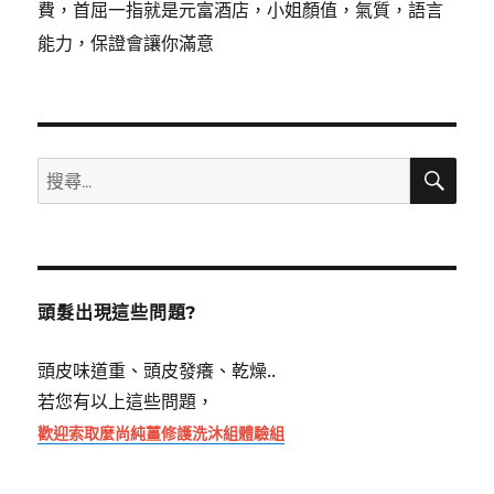
費，首屈一指就是元富酒店，小姐顏值，氣質，語言
能力，保證會讓你滿意
搜
搜
尋
尋
關
鍵
字:
頭髮出現這些問題?
頭皮味道重、頭皮發癢、乾燥..
若您有以上這些問題，
歡迎索取麼尚純薑修護洗沐組體驗組