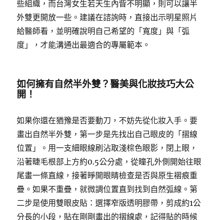
些組織，而台灣女生若天生內眥不明顯，則可以讓半
外雙更開放一些。建議在諮詢時，直接出示明星照片
給醫師看，並明確說明自己希望的「寬度」與「弧
度」，才能溝通出最適合的專屬範本。
如何擁有自然半外雙？醫美與化妝技巧大公
開！
如果你還在猶豫是否要動刀，不妨先從化妝入手。要
畫出自然半外雙，第一步是先找出自己眼皮的「摺線
位置」。用一支細眼線刷沾取淺棕色眼影，閉上眼，
沿著睫毛根部上方約0.5公分處，從瞳孔外側開始往眼
尾畫一條直線，接著睜開眼睛檢查是否與原生褶痕重
疊。如果不重疊，就微調位置直到找到自然弧線。第
二步是使用雙眼皮貼：選擇窄版透明膠帶，剪成約1公
分長的小段，貼在剛剛畫出的摺線處，記得貼的時候