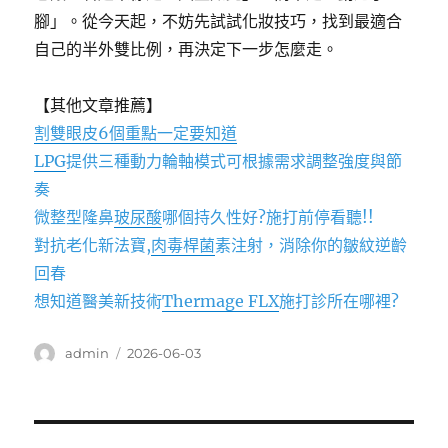
腳」。從今天起，不妨先試試化妝技巧，找到最適合
自己的半外雙比例，再決定下一步怎麼走。
【其他文章推薦】
割雙眼皮6個重點一定要知道
LPG
提供三種動力輪軸模式可根據需求調整強度與節
奏
微整型隆鼻
玻尿酸
哪個持久性好?施打前停看聽!!
對抗老化新法寶,
肉毒桿菌
素注射，消除你的皺紋逆齡
回春
想知道醫美新技術
Thermage FLX
施打診所在哪裡?
作
發
admin
2026-06-03
者
佈
日
期:
文