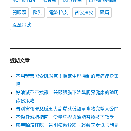
聚左旋乳酸
聚甘新
肉毒桿菌
自體脂肪補臉
開眼頭
隆乳
電波拉皮
音波拉皮
飄眉
鳳凰電波
近期文章
不用苦苦忍受飢餓感！順應生理機制的無痛瘦身策
略
好油減重不挨餓！兼顧體脂下降與腸胃健康的聰明
飲食策略
告別宵夜罪惡感五大高質感低熱量食物完整大公開
不傷身減脂指南：份量拿捏與油脂替換技巧教學
魔芋麵這樣吃！告別精緻澱粉，輕鬆享受低卡飽足