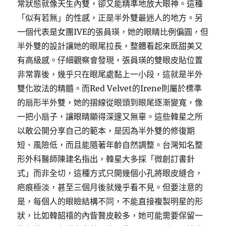
常狀態就像天生內雙，卻又能精準地放大眼神。這種
「似有若無」的性感，正是半外雙最迷人的地方。另
一個代表是女團IVE的張員瑛，她的眼睛比例偏圓，但
半外雙的設計讓她的眼尾拉長，整體看起來既甜美又
有高級感。仔細觀察會發現，張員瑛的雙眼皮貼位置
非常靠後，幾乎只在眼尾處黏上一小段，這就是半外
雙化妝法的精髓。而Red Velvet的Irene則屬於標準
的扇形半外雙，她的摺線從眼頭到眼尾逐漸變寬，像
一把小扇子，讓眼睛顯得深邃又無辜。這些韓星之所
以敢公開分享自己的範本，是因為半外雙的修復期
短、風險低，而且能隨著年齡自然調整。台灣知名整
形外科醫師陳建名指出，韓星大多採「微創訂書針
式」而非全切，這種方式只開幾個小孔將眼皮縫合，
疤痕極淡，甚至三個月後就幾乎看不見。但要注意的
是，每個人的眼瞼結構不同，不能直接複製明星的形
狀，比如韓韶禧的內眥贅皮較多，她可能需要保留一