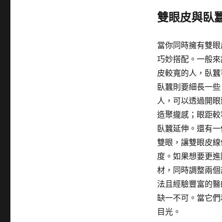
雙眼皮與臥
當你同時擁有雙眼
巧妙搭配。一般來
皮較寬的人，臥蠶
臥蠶則要細長一些
人，可以透過開眼
造聚攏感；眼距較
臥蠶延伸。還有一
雙眼，讓雙眼皮線
度。如果想要更進
材，同時調整兩個
法且經驗豐富的醫
缺一不可。當它們
目光。