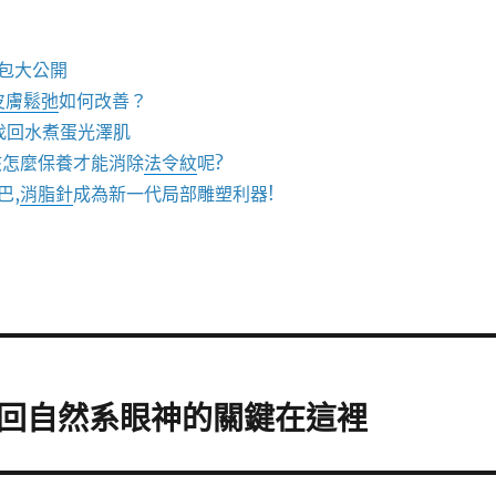
包大公開
皮膚鬆弛
如何改善？
找回水煮蛋光澤肌
該怎麼保養才能消除
法令紋
呢?
巴,
消脂針
成為新一代局部雕塑利器!
回自然系眼神的關鍵在這裡