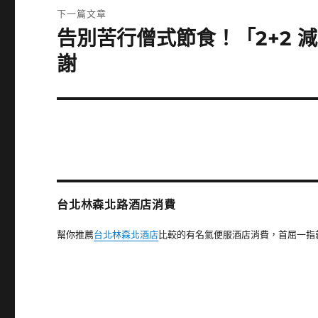
覽
文
下一篇文章
章:
告別苦行僧式節食！「2+2
下
一
謝
篇
文
章:
台北林森北路酒店消費
幫你推薦
台北林森北酒店
比較的有名氣便服酒店消費，首屈一指