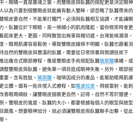
中，眼睛一直是靈魂之窗，而雙眼皮與臥蠶的搭配更是決定眼神
人以為只要割個雙眼皮就能擁有動人雙眸，卻忽略了臥蠶帶來的
雙眼皮要自然，不能單打獨鬥，必須與臥蠶相互協調，才能讓眼
力。臥蠶位於下眼瞼，是一條細小的肌肉隆起，當你微笑時會更
看起來更大、更圓，同時散發出無辜與親切感。台灣氣候潮濕，
度，眼周肌膚容易鬆弛，導致雙眼皮線條不明顯，臥蠶也跟著消
持自然的雙眼皮與豐滿的臥蠶，需要從日常保養與微調技術下
推出複合式眼部療程，像是雙眼皮手術搭配臥蠶
玻尿酸
填補，或
調整雙眼皮與臥蠶，避免單一項目造成眼神失衡。另外，眼部按
重要，含有胜肽、
玻尿酸
、咖啡因成分的產品，能幫助眼周肌膚
更立體。還有一些非侵入式療程，如
電波拉皮
、飛梭雷射，能刺
改善眼周細紋，讓雙眼皮摺痕更自然。記得，自然不等於隨便，
例。雙眼皮的寬度、臥蠶的大小，都要根據每個人的眼型與臉型
目跟風。想要眼神加分，就必須讓雙眼皮與臥蠶聯手出擊，從此
眼。