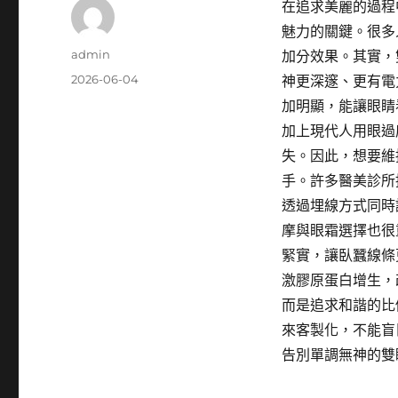
在追求美麗的過程
魅力的關鍵。很多
作
admin
加分效果。其實，
者
發
2026-06-04
神更深邃、更有電
佈
加明顯，能讓眼睛
日
加上現代人用眼過
期:
失。因此，想要維
手。許多醫美診所
透過埋線方式同時
摩與眼霜選擇也很
緊實，讓臥蠶線條
激膠原蛋白增生，
而是追求和諧的比
來客製化，不能盲
告別單調無神的雙