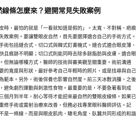
然線條怎麼來？避開常見失敗案例
皮時，最怕的就是「一看就知道是假的」。太寬、不對稱、疤痕
失敗案例。要讓雙眼皮自然，首先要選擇適合自己的手術方式。
手術包括縫合式、切口式與韓式釘書機式。縫合式適合眼皮薄、
快且痕跡不明顯；切口式則能同時去除多餘脂肪與皮膚，適合眼
。但無論哪種方式，醫師的技術與審美觀至關重要。術前溝通
要的寬度與形狀，最好參考自己年輕時的照片，或是找尋與自己
為範本。另外，術後保養也影響自然度。前三天冰敷消腫，之後
，避免劇烈運動與刺激性食物。最重要的是，不要急著看到成
三個月到半年，耐心等待才能迎來最自然的雙眼皮線條。如果已
重修手術或雷射治療來改善，但務必找專業眼科醫師評估。記
不是一條線，而是與眼皮肌肉、睫毛角度、臥蠶共同形成的和諧