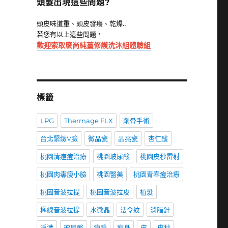
頭髮出現這些問題?
頭皮味道重、頭皮發癢、乾燥..
若您有以上這些問題，
歡迎索取麼尚純薑修護洗沐組體驗組
標籤
LPG
Thermage FLX
削骨手術
台北緊緻V臉
微晶瓷
晶亮瓷
杏仁酸
桃園清痘痘治療
桃園玻尿酸
桃園皮秒雷射
桃園肉毒瘦小臉
桃園醫美
桃園青春痘治療
桃園音波拉提
桃園音波拉皮
植髮
極線音波拉提
水微晶
法令紋
消脂針
淚溝
玻尿酸
瘦臉
瘦身
皮
皮秒