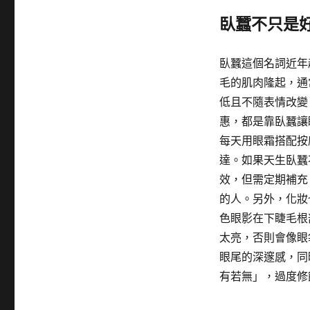
臥蠶不只是
臥蠶這個名詞近年
毛的肌肉隆起，通
低且不隨表情改變
惠，都是靠臥蠶讓
每天用眼霜搭配按
達。如果天生臥蠶
效，但需定期補充
的人。另外，化妝
色眼影在下睫毛根
太亮，否則會像眼
眼尾的深邃感，同
有若無」，過度修