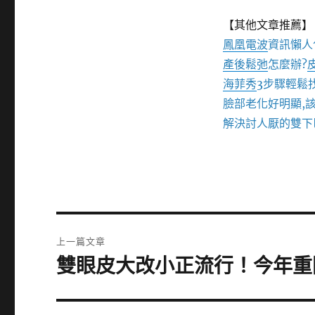
【其他文章推薦】
鳳凰電波
資訊懶人
產後鬆弛
怎麼辦?
海菲秀
3步驟輕鬆
臉部老化好明顯,
解決討人厭的雙下
文
上一篇文章
章
雙眼皮大改小正流行！今年重
上
一
導
篇