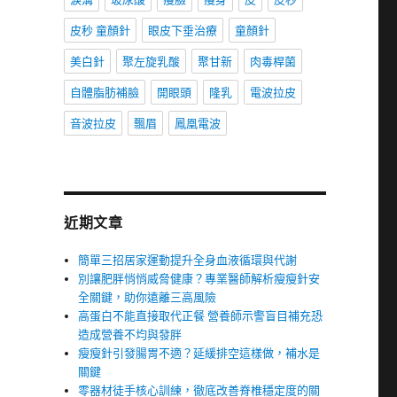
皮秒 童顏針
眼皮下垂治療
童顏針
美白針
聚左旋乳酸
聚甘新
肉毒桿菌
自體脂肪補臉
開眼頭
隆乳
電波拉皮
音波拉皮
飄眉
鳳凰電波
近期文章
簡單三招居家運動提升全身血液循環與代謝
別讓肥胖悄悄威脅健康？專業醫師解析瘦瘦針安
全關鍵，助你遠離三高風險
高蛋白不能直接取代正餐 營養師示警盲目補充恐
造成營養不均與發胖
瘦瘦針引發腸胃不適？延緩排空這樣做，補水是
關鍵
零器材徒手核心訓練，徹底改善脊椎穩定度的關