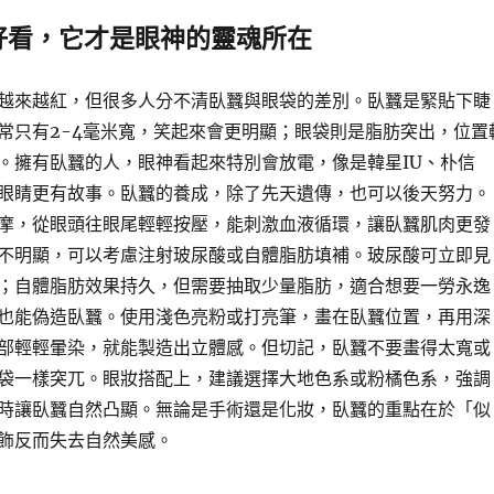
好看，它才是眼神的靈魂所在
越來越紅，但很多人分不清臥蠶與眼袋的差別。臥蠶是緊貼下睫
常只有2-4毫米寬，笑起來會更明顯；眼袋則是脂肪突出，位置
。擁有臥蠶的人，眼神看起來特別會放電，像是韓星IU、朴信
眼睛更有故事。臥蠶的養成，除了先天遺傳，也可以後天努力。
摩，從眼頭往眼尾輕輕按壓，能刺激血液循環，讓臥蠶肌肉更發
不明顯，可以考慮注射玻尿酸或自體脂肪填補。玻尿酸可立即見
；自體脂肪效果持久，但需要抽取少量脂肪，適合想要一勞永逸
也能偽造臥蠶。使用淺色亮粉或打亮筆，畫在臥蠶位置，再用深
部輕輕暈染，就能製造出立體感。但切記，臥蠶不要畫得太寬或
袋一樣突兀。眼妝搭配上，建議選擇大地色系或粉橘色系，強調
時讓臥蠶自然凸顯。無論是手術還是化妝，臥蠶的重點在於「似
飾反而失去自然美感。