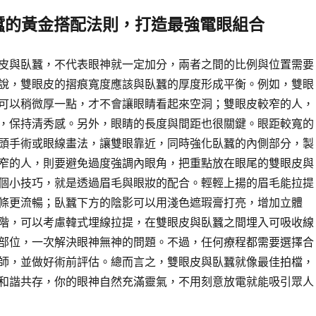
蠶的黃金搭配法則，打造最強電眼組合
皮與臥蠶，不代表眼神就一定加分，兩者之間的比例與位置需要
說，雙眼皮的摺痕寬度應該與臥蠶的厚度形成平衡。例如，雙眼
可以稍微厚一點，才不會讓眼睛看起來空洞；雙眼皮較窄的人，
，保持清秀感。另外，眼睛的長度與間距也很關鍵。眼距較寬的
頭手術或眼線畫法，讓雙眼靠近，同時強化臥蠶的內側部分，製
窄的人，則要避免過度強調內眼角，把重點放在眼尾的雙眼皮與
個小技巧，就是透過眉毛與眼妝的配合。輕輕上揚的眉毛能拉提
條更流暢；臥蠶下方的陰影可以用淺色遮瑕膏打亮，增加立體
階，可以考慮韓式埋線拉提，在雙眼皮與臥蠶之間埋入可吸收線
部位，一次解決眼神無神的問題。不過，任何療程都需要選擇合
師，並做好術前評估。總而言之，雙眼皮與臥蠶就像最佳拍檔，
和諧共存，你的眼神自然充滿靈氣，不用刻意放電就能吸引眾人