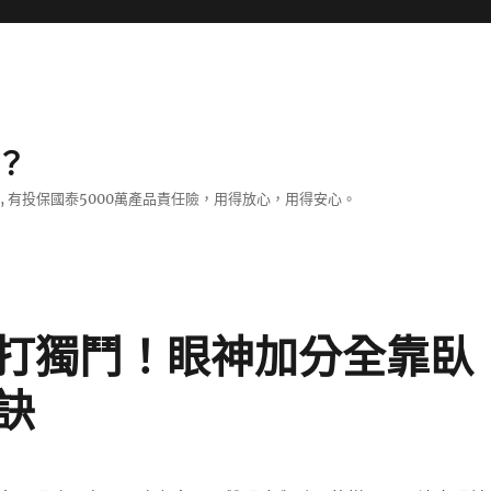
？
證, 有投保國泰5000萬產品責任險，用得放心，用得安心。
打獨鬥！眼神加分全靠臥
訣