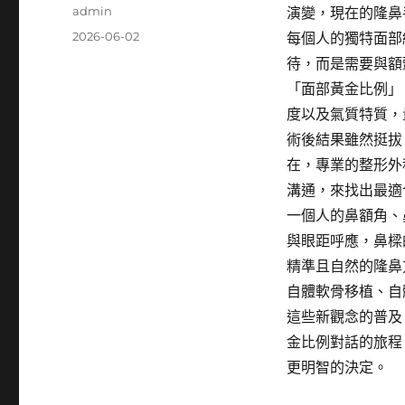
作
admin
演變，現在的隆鼻
者
發
2026-06-02
每個人的獨特面部
佈
待，而是需要與額
日
「面部黃金比例」
期:
度以及氣質特質，
術後結果雖然挺拔
在，專業的整形外
溝通，來找出最適
一個人的鼻額角、
與眼距呼應，鼻樑
精準且自然的隆鼻
自體軟骨移植、自
這些新觀念的普及
金比例對話的旅程
更明智的決定。