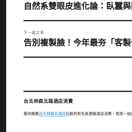
章
自然系雙眼皮進化論：臥蠶與
上
一
導
篇
覽
文
下一篇文章
章:
告別複製臉！今年最夯「客製
下
一
篇
文
章:
台北林森北路酒店消費
幫你推薦
台北林森北酒店
比較的有名氣便服酒店消費，首屈一指