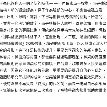
手術已經進入一個全新的時代——不再追求單一標準，而是強
結構。新的觀念認為，鼻子作為臉部的中心，不應該被孤立看
頭、眉毛、眼睛、嘴唇、下巴等部位形成和諧的互動。所謂的
，並非一套固定的數字，而是根據個人臉型、骨骼架構、皮膚厚
量身打造出的專屬比例。傳統的隆鼻手術常忽略這些細節，導致
，卻與整體臉部格格不入，甚至出現「人工感」過重的問題。現
科醫師會透過3D模擬技術、精確的面部測量，以及與患者深入
合的鼻形。這不僅是技術的提升，更是美學觀念的革新。例如，
鼻唇角、鼻面角等角度，都需要與整體輪廓匹配；鼻翼的寬度應
的高度則要考量到額頭的立體感。在台灣，越來越多人接受這種
方式，因為它不僅能改善外貌，更重要的是提升自信心。此外，
體脂肪填充等技術的成熟，也讓隆鼻手術更加安全且效果持久。
，使得隆鼻不再只是「變挺」的代名詞，而是一場與自己面部黃
。無論是初次考慮還是二次修復，了解這些觀念都能幫助你做出