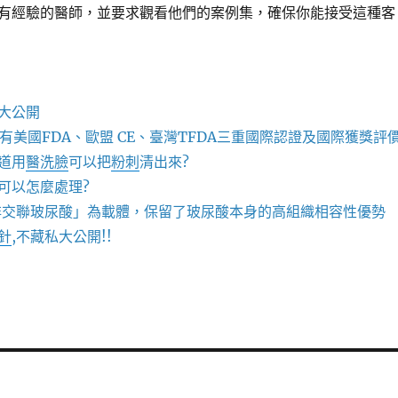
有經驗的醫師，並要求觀看他們的案例集，確保你能接受這種客
大公開
有美國FDA、歐盟 CE、臺灣TFDA三重國際認證及國際獲獎評
道用
醫洗臉
可以把
粉刺
清出來?
可以怎麼處理?
非交聯玻尿酸」為載體，保留了玻尿酸本身的高組織相容性優勢
針
,不藏私大公開!!