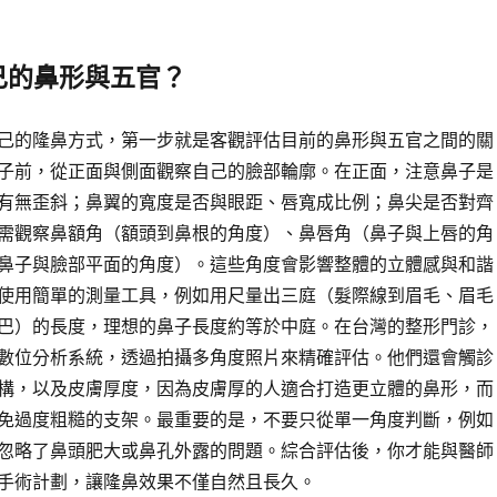
己的鼻形與五官？
己的隆鼻方式，第一步就是客觀評估目前的鼻形與五官之間的關
子前，從正面與側面觀察自己的臉部輪廓。在正面，注意鼻子是
有無歪斜；鼻翼的寬度是否與眼距、唇寬成比例；鼻尖是否對齊
需觀察鼻額角（額頭到鼻根的角度）、鼻唇角（鼻子與上唇的角
鼻子與臉部平面的角度）。這些角度會影響整體的立體感與和諧
使用簡單的測量工具，例如用尺量出三庭（髮際線到眉毛、眉毛
巴）的長度，理想的鼻子長度約等於中庭。在台灣的整形門診，
數位分析系統，透過拍攝多角度照片來精確評估。他們還會觸診
構，以及皮膚厚度，因為皮膚厚的人適合打造更立體的鼻形，而
免過度粗糙的支架。最重要的是，不要只從單一角度判斷，例如
忽略了鼻頭肥大或鼻孔外露的問題。綜合評估後，你才能與醫師
手術計劃，讓隆鼻效果不僅自然且長久。