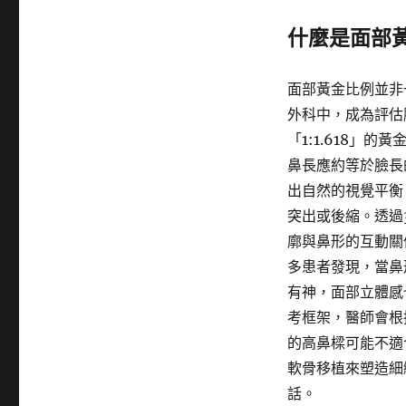
什麼是面部
面部黃金比例並非
外科中，成為評估
「1:1.618」
鼻長應約等於臉長
出自然的視覺平衡
突出或後縮。透過
廓與鼻形的互動關
多患者發現，當鼻
有神，面部立體感
考框架，醫師會根
的高鼻樑可能不適
軟骨移植來塑造細
話。