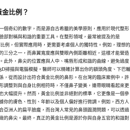
黃金比例？
一個奇幻的數字，而是源自古希臘的美學原則，應用於現代整形
臉部對稱與和諧的重要工具。在整形領域，最常被提及的是
的黃金比例，但實際應用時，更需要考慮個人的獨特性。例如，理想
的三分之一，而鼻翼寬度應與雙眼內側距離相近，這樣才能營造
。此外，鼻尖的位置應與人中、嘴唇形成和諧的曲線，避免過度
3D掃描與電腦模擬，醫師可以精確計算出你的額頭角度、下巴
係，從而設計出符合黃金比例的鼻形。在台灣的臨床案例中，許
形調整到與自身比例相符時，不僅鼻子變美，連帶眼睛看起來更
也大幅提升。然而，黃金比例並非絕對的標準，它更像是一個參
據你的膚色、性別、年齡以及個人偏好進行微調。例如，西方人
合亞洲人的扁平臉龐，而台灣人常見的鼻頭圓潤問題，可以透過
緻的鼻尖。最終，真正的黃金比例是源於你與自身五官的和諧對