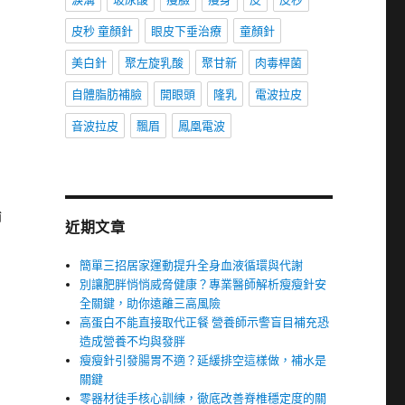
皮秒 童顏針
眼皮下垂治療
童顏針
美白針
聚左旋乳酸
聚甘新
肉毒桿菌
自體脂肪補臉
開眼頭
隆乳
電波拉皮
音波拉皮
飄眉
鳳凰電波
的
輪
近期文章
簡單三招居家運動提升全身血液循環與代謝
別讓肥胖悄悄威脅健康？專業醫師解析瘦瘦針安
全關鍵，助你遠離三高風險
高蛋白不能直接取代正餐 營養師示警盲目補充恐
造成營養不均與發胖
瘦瘦針引發腸胃不適？延緩排空這樣做，補水是
關鍵
零器材徒手核心訓練，徹底改善脊椎穩定度的關