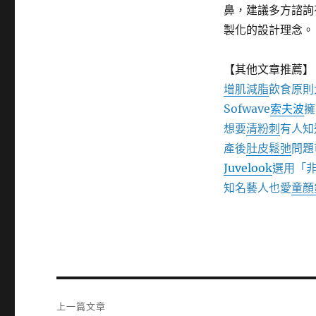
鼻，建議多方諮詢
製化的設計理念。
【其他文章推薦】
增肌減脂
飲食原則
Sofwave
索夫波
擁
想要
清粉刺
有人知
產後
肚皮鬆弛
問題
Juvelook
選用「
知名藝人也愛
童顏
文
上一篇文章