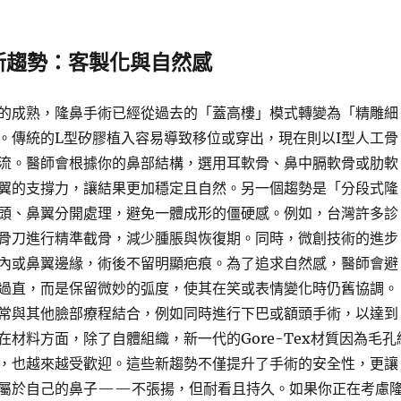
新趨勢：客製化與自然感
的成熟，隆鼻手術已經從過去的「蓋高樓」模式轉變為「精雕細
。傳統的L型矽膠植入容易導致移位或穿出，現在則以I型人工骨
流。醫師會根據你的鼻部結構，選用耳軟骨、鼻中膈軟骨或肋軟
翼的支撐力，讓結果更加穩定且自然。另一個趨勢是「分段式隆
頭、鼻翼分開處理，避免一體成形的僵硬感。例如，台灣許多診
骨刀進行精準截骨，減少腫脹與恢復期。同時，微創技術的進步
內或鼻翼邊緣，術後不留明顯疤痕。為了追求自然感，醫師會避
過直，而是保留微妙的弧度，使其在笑或表情變化時仍舊協調。
常與其他臉部療程結合，例如同時進行下巴或額頭手術，以達到
在材料方面，除了自體組織，新一代的Gore-Tex材質因為毛孔
，也越來越受歡迎。這些新趨勢不僅提升了手術的安全性，更讓
屬於自己的鼻子——不張揚，但耐看且持久。如果你正在考慮