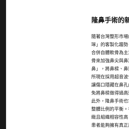
隆鼻手術的
隨著台灣整形市場
琢」的客製化趨勢
合併自體軟骨為主
骨來加強鼻尖與鼻
鼻」，將鼻樑、鼻
所現在採用超音波
讓傷口隱藏在鼻孔
免將鼻樑做得過高
此外，隆鼻手術也
整體比例的平衡。
緻且組織相容性高
患者能夠擁有真正