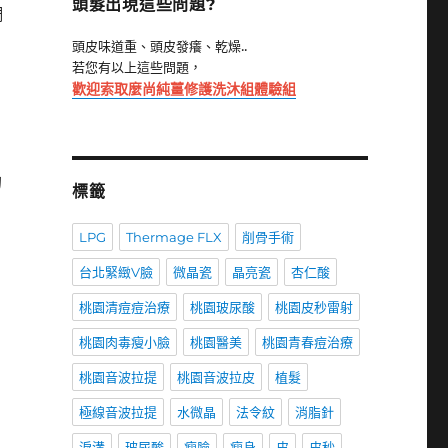
頭髮出現這些問題?
調
頭皮味道重、頭皮發癢、乾燥..
若您有以上這些問題，
歡迎索取麼尚純薑修護洗沐組體驗組
的
標籤
LPG
Thermage FLX
削骨手術
台北緊緻V臉
微晶瓷
晶亮瓷
杏仁酸
桃園清痘痘治療
桃園玻尿酸
桃園皮秒雷射
桃園肉毒瘦小臉
桃園醫美
桃園青春痘治療
桃園音波拉提
桃園音波拉皮
植髮
極線音波拉提
水微晶
法令紋
消脂針
淚溝
玻尿酸
瘦臉
瘦身
皮
皮秒