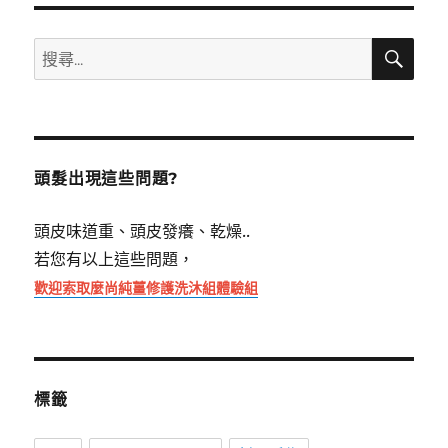
搜
搜
尋
尋
關
鍵
字:
頭髮出現這些問題?
頭皮味道重、頭皮發癢、乾燥..
若您有以上這些問題，
歡迎索取麼尚純薑修護洗沐組體驗組
標籤