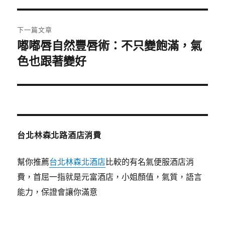
覽
文
章:
下一篇文章
嘟嘟唇自然豐唇術：不只變飽滿，氣
下
一
色也跟著變好
篇
文
章:
台北林森北路酒店消費
幫你推薦
台北林森北酒店
比較的有名氣便服酒店消
費，首屈一指就是元富酒店，小姐顏值，氣質，語言
能力，保證會讓你滿意