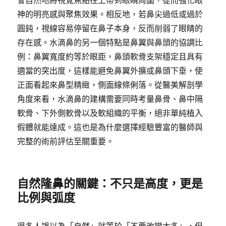
會自然地將視覺焦點往上帶到眼睛周圍，從而強化眼
神的明亮感與聚焦效果。相反地，若鼻尖過低或過於
圓鈍，視線容易停留在鼻子本身，反而削弱了眼睛的
存在感。水滴鼻的另一個特點是鼻翼與鼻頭的協調比
例：鼻翼寬度約等於眼距，鼻頭軟骨支架穩定且具有
適當的突出度，這樣能避免鼻翼外擴或鼻頭下垂，使
正面看起來鼻型精緻，側面線條俐落。從醫美解剖學
角度來看，水滴鼻的建構需要同時考量鼻骨、鼻中隔
軟骨、下外側軟骨以及軟組織的平衡，絕非單純植入
假體就能達成。這也是為什麼選擇經驗豐富的醫師與
完整的術前評估至關重要。
自然隆鼻的關鍵：不只是高度，更是
比例與弧度