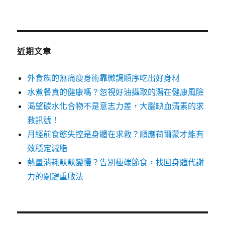
近期文章
外食族的無痛瘦身術靠微調順序吃出好身材
水煮餐真的健康嗎？忽視好油攝取的潛在健康風險
渴望碳水化合物不是意志力差，大腦缺血清素的求
救訊號！
月經前食慾失控是身體在求救？順應荷爾蒙才能有
效穩定減脂
熱量消耗默默變慢？告別極端節食，找回身體代謝
力的關鍵重啟法