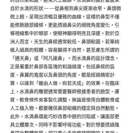
的自然柔和感，避免人工痕跡。水滴鼻的設計靈感來
自於水滴的形狀——從鼻根到鼻尖逐漸收窄，鼻頭微
微上翹，呈現出流暢且優雅的曲線。這樣的鼻型不僅
能修飾臉部線條，更能透過鼻尖的細微角度變化，引
導視線集中於眼部，使眼神顯得明亮且深邃。對於亞
洲人而言，天生的鼻樑通常較低、鼻頭較圓，若單純
植入過高的假體，容易顯得不自然，甚至產生所謂的
「通天鼻」或「阿凡達鼻」。而水滴鼻的設計理念，
正是著重於鼻部各區塊的和諧過渡，包括鼻樑的弧
度、鼻翼的寬度以及鼻頭的角度，都是經過精密計
算，以達到「雖由人做，宛若天成」的效果。在臨床
上，水滴鼻的雕塑通常需要醫師根據患者的臉型、膚
質、軟骨條件來客製化調整，無論是使用自體軟骨或
人工植入物，都要確保鼻部組織的穩定與自然動態。
此外，水滴鼻還能巧妙改善中臉的凹陷感，讓面部更
具立體層次，同時不影響呼吸功能。對於想要透過隆