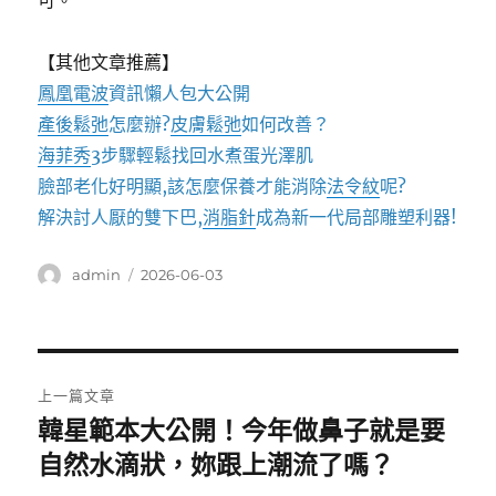
可。
【其他文章推薦】
鳳凰電波
資訊懶人包大公開
產後鬆弛
怎麼辦?
皮膚鬆弛
如何改善？
海菲秀
3步驟輕鬆找回水煮蛋光澤肌
臉部老化好明顯,該怎麼保養才能消除
法令紋
呢?
解決討人厭的雙下巴,
消脂針
成為新一代局部雕塑利器!
作
發
admin
2026-06-03
者
佈
日
期:
文
上一篇文章
章
韓星範本大公開！今年做鼻子就是要
上
一
自然水滴狀，妳跟上潮流了嗎？
導
篇