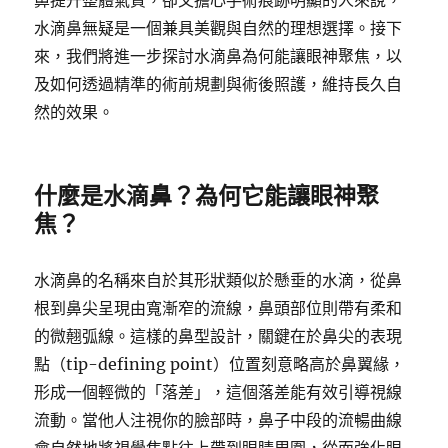
鼻提升整體氣質，卻又擔心手術痕跡明顯的人來說，
水滴鼻無疑是一個兼具美觀與自然的理想選擇。接下
來，我們將進一步探討水滴鼻為何能讓眼神聚焦，以
及如何透過精準的術前規劃與術後照護，維持長久自
然的效果。
什麼是水滴鼻？為何它能讓眼神聚
焦？
水滴鼻的名稱來自於其形狀類似於懸垂的水滴，從鼻
根到鼻尖呈現由寬漸窄的流線，鼻頭部位則帶有柔和
的微翹弧線。這樣的鼻型設計，關鍵在於鼻尖的表現
點（tip-defining point）位置刻意略高於鼻翼緣，
形成一個輕微的「落差」，這個落差能有效引導視線
流動。當他人注視你的臉部時，鼻子中段的流暢曲線