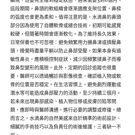
顯現，但要完全達到穩定狀態，通常需要3到6個月。
這段期間，鼻頭的軟組織會逐漸適應支架位置，鼻樑
的弧度也會更為柔和。值得注意的是，水滴鼻的鼻頭
部分因為使用了自體軟骨或縫合技術，初期可能感覺
較硬，但隨著時間會逐漸軟化。為了維持長久效果，
日常保養也不可忽視：避免頻繁用力擤鼻涕或擠壓鼻
頭，睡覺時盡量平躺以防止鼻部受壓。如果本身有過
敏性鼻炎，應積極控制症狀，減少因頻繁揉鼻子而導
致鼻型變形的風險。此外，定期的回診追蹤也很重
要，醫師可以透過觸診與影像檢查，確認植入物或軟
骨的位置是否穩定。在生活習慣上，避免劇烈運動或
潛水等可能造成鼻部壓力的活動，至少持續三個月。
若未來出現鼻部感染、植入物位移或皮膚凹陷等問
題，應即時與醫師溝通，進行必要的調整或修復。總
而言之，水滴鼻的自然美感來自於精準的術前設計、
細膩的手術技巧以及負責任的術後維護，三者缺一不