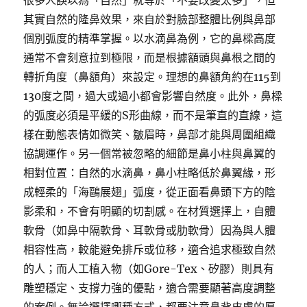
很多人誤以為「自然」就等於「不要改變太多」，但
其實自然的隆鼻效果，來自於對臉部整體比例與鼻部
個別弧度的精準掌握。以水滴鼻為例，它的鼻樑高度
通常不會刻意拉到極限，而是根據額頭與鼻根之間的
轉折角度（鼻額角）來設定。理想的鼻額角約在115到
130度之間，過大或過小都會影響自然度。此外，鼻樑
的弧度必須是平緩的S形曲線，而不是筆直的直線，這
樣在動態表情如微笑、皺眉時，鼻部才能與周圍組織
協調運作。另一個常被忽略的細節是鼻小柱與鼻翼的
相對位置：自然的水滴鼻，鼻小柱略低於鼻翼緣，形
成輕柔的「海鷗展翅」弧度，從正面看鼻頭下方的陰
影柔和，不會有明顯的切割感。在材質選擇上，自體
軟骨（如鼻中隔軟骨、耳軟骨或肋軟骨）因為與人體
相容性高，較能避免排斥或位移，適合追求極致自然
的人；而人工植入物（如Gore-Tex、矽膠）則具有
雕塑穩定、支撐力強的優點，適合需要顯著高度調整