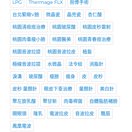
LPG
Thermage FLX
削骨手術
台北緊緻V臉
微晶瓷
晶亮瓷
杏仁酸
桃園清痘痘治療
桃園玻尿酸
桃園皮秒雷射
桃園肉毒瘦小臉
桃園醫美
桃園青春痘治療
桃園音波拉提
桃園音波拉皮
植髮
極線音波拉提
水微晶
法令紋
消脂針
淚溝
玻尿酸
瘦臉
瘦身
皮
皮秒
皮秒 童顏針
眼皮下垂治療
童顏針
美白針
聚左旋乳酸
聚甘新
肉毒桿菌
自體脂肪補臉
開眼頭
隆乳
電波拉皮
音波拉皮
飄眉
鳳凰電波