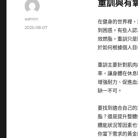
重訓與有
作
admin
在健身的世界裡，
者
發
2025-08-07
到困惑。有些人認
佈
效燃脂，重訓只是
日
期:
於如何根據個人目
重訓主要針對肌肉
率，讓身體在休息
增強耐力、促進血
缺一不可。
要找到適合自己的
脂？還是提升整體
體能狀況等因素也
你當下需求的黃金