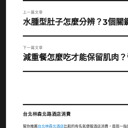
文
上一篇文章
章
水腫型肚子怎麼分辨？3個關
上
一
導
篇
覽
文
下一篇文章
章:
減重餐怎麼吃才能保留肌肉？
下
一
篇
文
章:
台北林森北路酒店消費
幫你推薦
台北林森北酒店
比較的有名氣便服酒店消費，首屈一指