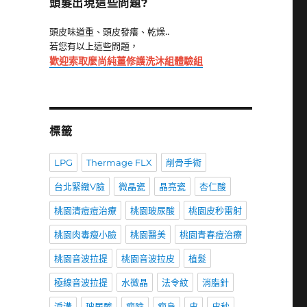
頭髮出現這些問題?
頭皮味道重、頭皮發癢、乾燥..
若您有以上這些問題，
歡迎索取麼尚純薑修護洗沐組體驗組
標籤
LPG
Thermage FLX
削骨手術
台北緊緻V臉
微晶瓷
晶亮瓷
杏仁酸
桃園清痘痘治療
桃園玻尿酸
桃園皮秒雷射
桃園肉毒瘦小臉
桃園醫美
桃園青春痘治療
桃園音波拉提
桃園音波拉皮
植髮
極線音波拉提
水微晶
法令紋
消脂針
淚溝
玻尿酸
瘦臉
瘦身
皮
皮秒