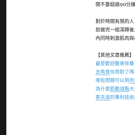
間不要超過90分
對於時間有限的人
如做完一組深蹲後
內同時刺激肌肉與
【其他文章推薦】
最受歡迎醫美保養
去角質
你用對了嗎
哪些問題可以用
肉
為什麼
肌動減脂
大
索夫波
的專利技術