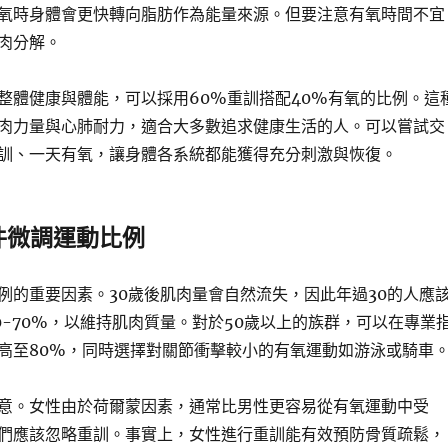
氧時身體會更快轉向脂肪作為能量來源。但要注意有氧時間不宜
肉分解。
整體健康與體能，可以採用60%重訓搭配40%有氧的比例。這
肉力量與心肺耐力，適合大多數追求健康生活的人。可以嘗試交
訓、一天有氧，讓身體各系統都能獲得充分刺激與恢復。
件微調運動比例
例的重要因素。30歲後肌肉量會自然流失，因此年過30的人應
0-70%，以維持肌肉質量。對於50歲以上的族群，可以在專業
高至80%，同時選擇對關節衝擊較小的有氧運動如游泳或騎車
意。女性由於荷爾蒙因素，通常比男性更容易從有氧運動中受
們應該忽略重訓。事實上，女性進行重訓能有效預防骨質疏鬆，