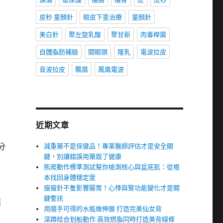
皮秒 童顏針
眼皮下垂治療
童顏針
美白針
聚左旋乳酸
聚甘新
肉毒桿菌
自體脂肪補臉
開眼頭
隆乳
電波拉皮
音波拉皮
飄眉
鳳凰電波
近期文章
分
減重藥不是保健品！專業醫師評估才是安全關
鍵，別讓錯誤用藥毀了健康
熊爬動作標準測試幫你檢測核心與盆底肌：從根
本找回身體穩定度
瘦瘦針不隻影響腸胃！心悸與腎功能變化才是關
鍵警訊
保
用隨手可得的水瓶做伸展 打造完美仙女背
深蹲結合划船動作 高效燃脂同時打造美背線條