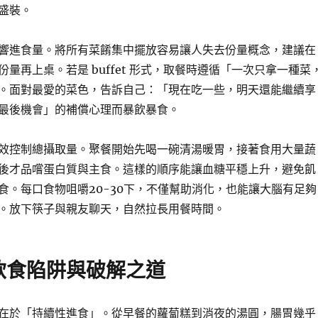
盛裝。
響進食量。將所有菜餚集中擺放容易讓人失去份量概念，建議在
量再上桌。若是 buffet 形式，取餐時遵循「一次只拿一種菜
。面對最愛的菜色，告訴自己：「現在吃一些，明天還能繼續享
最後機會」的補償心理而暴飲暴食。
效控制總攝取量。聚餐開始先喝一碗清湯暖胃，接著食用大量蔬
後才品嚐蛋白質與主食。這樣的順序能讓血糖平穩上升，避免飢
食。每口食物咀嚼20-30下，不僅幫助消化，也能讓大腦有足夠
。放下筷子與親友聊天，自然拉長用餐時間。
飲食陷阱與破解之道
在於「持續性進食」。從早餐的蘿蔔糕到消夜的湯圓，腸胃幾乎