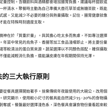
定量控制。含糖飲料與酒精都會增加腸胃負擔，建議每杯甜飲或
一杯清水。聚餐時主動為自己準備大壺花草茶或無糖茶飲，既能
式感，又能減少不必要的糖分與熱量攝取。記住，腸胃健康就像
才能在特殊時刻適度支取。
精神在於「質重於量」。與其擔心吃太多而焦慮，不如專注選擇
。年菜中常見的烏魚子、香腸等加工食品淺嚐即止，將主要份量
湯等較清淡的蛋白質來源。蔬菜選擇以不同顏色搭配，確保攝取
不僅能減輕消化負擔，還能讓皮膚在年假期間保持光澤。
法的三大執行原則
要從餐具選擇開始著手。捨棄傳統年夜飯使用的大碗公，改用個
。研究顯示，使用較小尺寸的餐具能自然減少15-20%的食物攝
剝奪感。餐盤最好選擇淺色系，深色餐具會讓食物份量看起來較