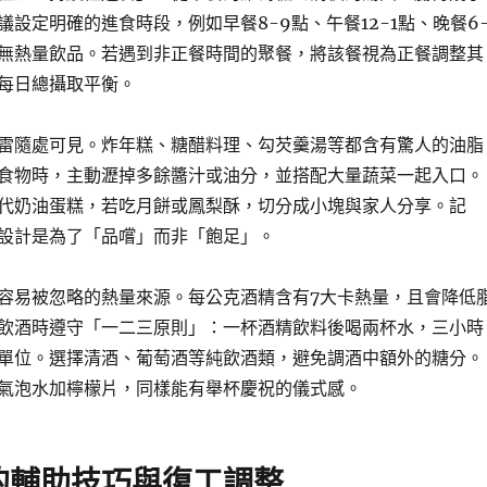
設定明確的進食時段，例如早餐8-9點、午餐12-1點、晚餐6-
無熱量飲品。若遇到非正餐時間的聚餐，將該餐視為正餐調整其
每日總攝取平衡。
雷隨處可見。炸年糕、糖醋料理、勾芡羹湯等都含有驚人的油脂
食物時，主動瀝掉多餘醬汁或油分，並搭配大量蔬菜一起入口。
代奶油蛋糕，若吃月餅或鳳梨酥，切分成小塊與家人分享。記
設計是為了「品嚐」而非「飽足」。
容易被忽略的熱量來源。每公克酒精含有7大卡熱量，且會降低
飲酒時遵守「一二三原則」：一杯酒精飲料後喝兩杯水，三小時
單位。選擇清酒、葡萄酒等純飲酒類，避免調酒中額外的糖分。
氣泡水加檸檬片，同樣能有舉杯慶祝的儀式感。
的輔助技巧與復工調整