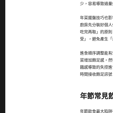
少，容易導致過量
年菜擺盤技巧也影
廚房先分裝好個人份
吃完再取」的原則
受」，避免產生「
進食順序調整能有
菜增加飽足感，然
餓感導致的失控進
時間接收飽足訊號
年節常見
年節飲食最大陷阱