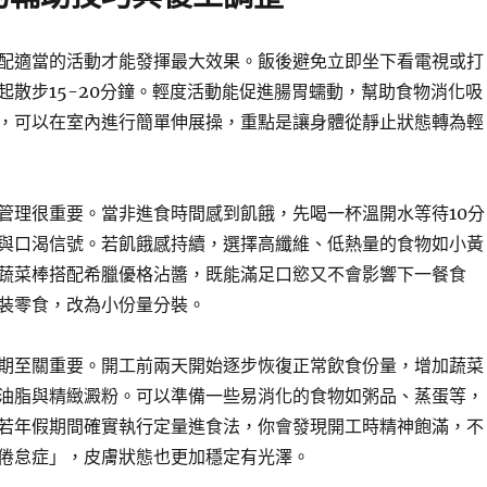
配適當的活動才能發揮最大效果。飯後避免立即坐下看電視或打
起散步15-20分鐘。輕度活動能促進腸胃蠕動，幫助食物消化吸
，可以在室內進行簡單伸展操，重點是讓身體從靜止狀態轉為輕
管理很重要。當非進食時間感到飢餓，先喝一杯溫開水等待10分
與口渴信號。若飢餓感持續，選擇高纖維、低熱量的食物如小黃
蔬菜棒搭配希臘優格沾醬，既能滿足口慾又不會影響下一餐食
裝零食，改為小份量分裝。
期至關重要。開工前兩天開始逐步恢復正常飲食份量，增加蔬菜
油脂與精緻澱粉。可以準備一些易消化的食物如粥品、蒸蛋等，
若年假期間確實執行定量進食法，你會發現開工時精神飽滿，不
倦怠症」，皮膚狀態也更加穩定有光澤。