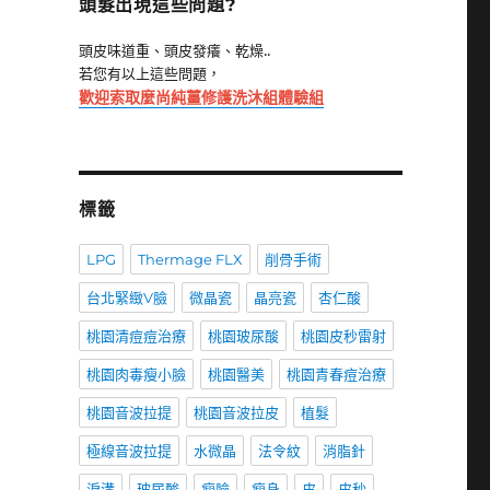
頭髮出現這些問題?
頭皮味道重、頭皮發癢、乾燥..
若您有以上這些問題，
歡迎索取麼尚純薑修護洗沐組體驗組
標籤
LPG
Thermage FLX
削骨手術
台北緊緻V臉
微晶瓷
晶亮瓷
杏仁酸
桃園清痘痘治療
桃園玻尿酸
桃園皮秒雷射
桃園肉毒瘦小臉
桃園醫美
桃園青春痘治療
桃園音波拉提
桃園音波拉皮
植髮
極線音波拉提
水微晶
法令紋
消脂針
淚溝
玻尿酸
瘦臉
瘦身
皮
皮秒