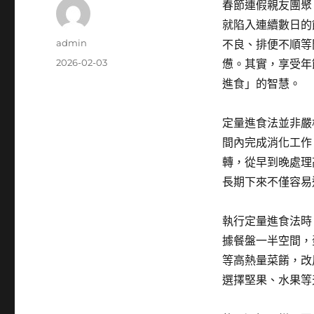
春節連假親友團聚
就陷入連續數日的
作
admin
不良、排便不順等
者
發
2026-02-03
憊。其實，享受年
佈
進食」的智慧。
日
期:
定量進食法並非嚴
間內完成消化工作
轉，從早到晚處理
長期下來不僅容易
執行定量進食法時
據餐盤一半空間，
等高熱量菜餚，改
選擇堅果、水果等