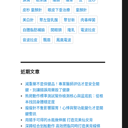
皮秒 童顏針
眼皮下垂治療
童顏針
美白針
聚左旋乳酸
聚甘新
肉毒桿菌
自體脂肪補臉
開眼頭
隆乳
電波拉皮
音波拉皮
飄眉
鳳凰電波
近期文章
減重藥不是保健品！專業醫師評估才是安全關
鍵，別讓錯誤用藥毀了健康
熊爬動作標準測試幫你檢測核心與盆底肌：從根
本找回身體穩定度
瘦瘦針不隻影響腸胃！心悸與腎功能變化才是關
鍵警訊
用隨手可得的水瓶做伸展 打造完美仙女背
深蹲結合划船動作 高效燃脂同時打造美背線條