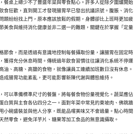
，餐桌上總少不了豐盛年菜與零食點心。許多人從除夕圍爐開始
飲食狂歡，直到開工才發現腸胃早已發出抗議訊號。腹脹、消化
問題紛紛找上門，原本應該放鬆的假期，身體卻比上班時更加疲
節美食與維持消化健康並非二選一的難題，關鍵在於掌握「定量
格節食，而是透過有意識地控制每餐攝取份量，讓腸胃在固定時
，獲得充分休息時間。傳統過年飲食習慣往往讓消化系統不停運
高油、高糖、高鹽的食物，就像讓員工連續加班數日沒有休息。
造成腸胃功能紊亂，更可能影響新陳代謝與體態維持。
，可以準備標準尺寸的餐盤，將每餐食物份量視覺化。蔬菜應佔
蛋白質與主食各佔四分之一。面對年菜中常見的東坡肉、佛跳牆
用小碗盛裝並與他人分享，既能品嚐美味又不會過量。點心時間
天然零食，避免洋芋片、糖果等加工食品的無意識攝取。