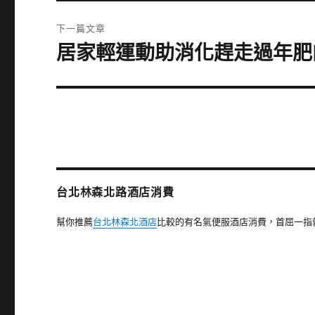
篇
覽
文
下一篇文章
章:
居家輕運動助消化趕走過年肥
下
一
篇
文
章:
台北林森北路酒店消費
幫你推薦
台北林森北酒店
比較的有名氣便服酒店消費，首屈一指