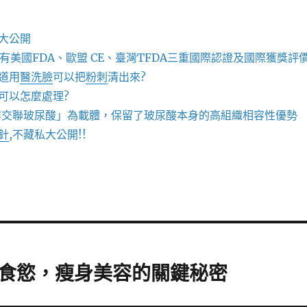
大公開
有美國FDA、歐盟 CE、臺灣TFDA三重國際認證及國際獲獎評
道用
醫洗臉
可以把
粉刺
清出來?
可以怎麼處理?
非交聯玻尿酸」為載體，保留了玻尿酸本身的高組織相容性優勢
針
,不藏私大公開!!
食慾，瘦身美容的關鍵秘密