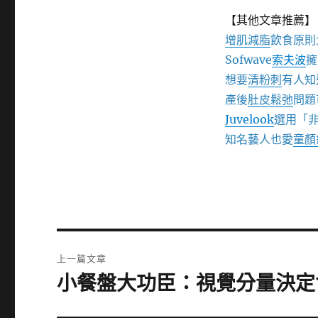
【其他文章推薦】
增肌減脂
飲食原則
Sofwave
索夫波
擁
想要
清粉刺
有人知
產後
肚皮鬆弛
問題
Juvelook
選用「
知名藝人也愛
童顏
文
上一篇文章
章
小餐盤大功臣：視覺分量決定
上
一
導