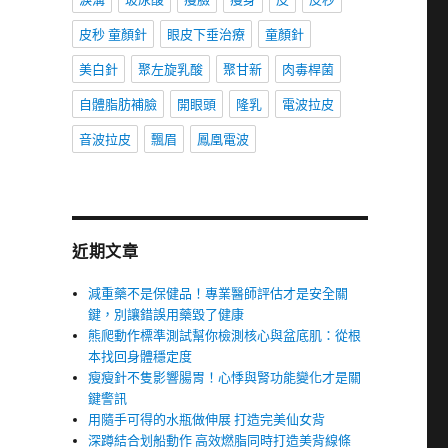
皮秒 童顏針
眼皮下垂治療
童顏針
美白針
聚左旋乳酸
聚甘新
肉毒桿菌
自體脂肪補臉
開眼頭
隆乳
電波拉皮
音波拉皮
飄眉
鳳凰電波
近期文章
減重藥不是保健品！專業醫師評估才是安全關
鍵，別讓錯誤用藥毀了健康
熊爬動作標準測試幫你檢測核心與盆底肌：從根
本找回身體穩定度
瘦瘦針不隻影響腸胃！心悸與腎功能變化才是關
鍵警訊
用隨手可得的水瓶做伸展 打造完美仙女背
深蹲結合划船動作 高效燃脂同時打造美背線條