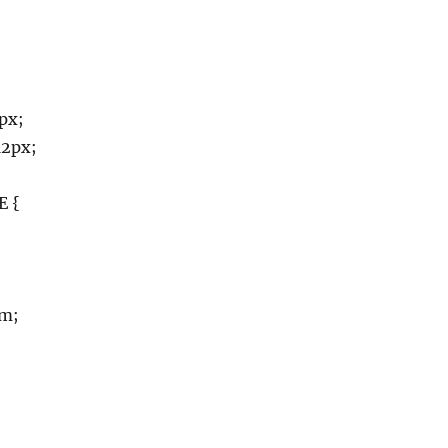
px;
12px;
E {
em;