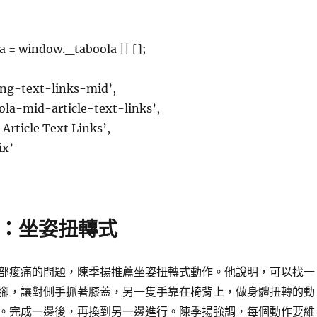
 = window._taboola || [];
ing-text-links-mid’,
ola-mid-article-text-links’,
Article Text Links’,
ix’
：坐姿扭轉式
部痠痛的問題，陳季揚推薦坐姿扭轉式動作。他說明，可以找一
腳，讓對側手抓著膝蓋，另一隻手靠在椅背上，做身體扭轉的動
。完成一邊後，再換到另一邊進行。陳季揚強調，每個動作要維