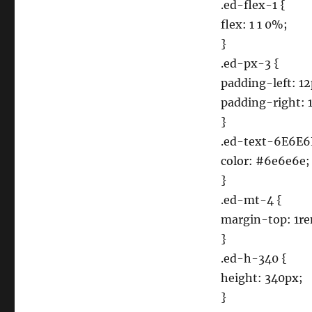
.ed-flex-1 {
flex: 1 1 0%;
}
.ed-px-3 {
padding-left: 12
padding-right: 
}
.ed-text-6E6E6
color: #6e6e6e;
}
.ed-mt-4 {
margin-top: 1r
}
.ed-h-340 {
height: 340px;
}