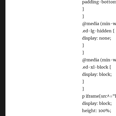
padding-bottom
}
}
@media (min-wi
.ed-lg-hidden {
display: none;
}
}
@media (min-wi
.ed-xl-block {
display: block;
}
}
p iframe[src^=
display: block;
height: 100%;