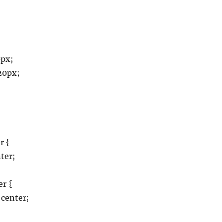
0px;
20px;
r {
ter;
er {
 center;