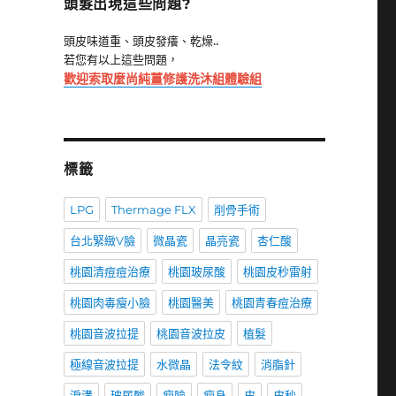
頭髮出現這些問題?
頭皮味道重、頭皮發癢、乾燥..
若您有以上這些問題，
歡迎索取麼尚純薑修護洗沐組體驗組
標籤
LPG
Thermage FLX
削骨手術
台北緊緻V臉
微晶瓷
晶亮瓷
杏仁酸
桃園清痘痘治療
桃園玻尿酸
桃園皮秒雷射
桃園肉毒瘦小臉
桃園醫美
桃園青春痘治療
桃園音波拉提
桃園音波拉皮
植髮
極線音波拉提
水微晶
法令紋
消脂針
淚溝
玻尿酸
瘦臉
瘦身
皮
皮秒