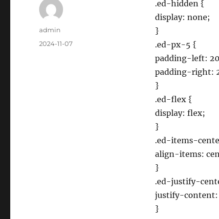
.ed-hidden {
display: none;
作
admin
}
者
發
2024-11-07
.ed-px-5 {
佈
padding-left: 2
日
padding-right: 
期:
}
.ed-flex {
display: flex;
}
.ed-items-cente
align-items: cen
}
.ed-justify-cent
justify-content:
}