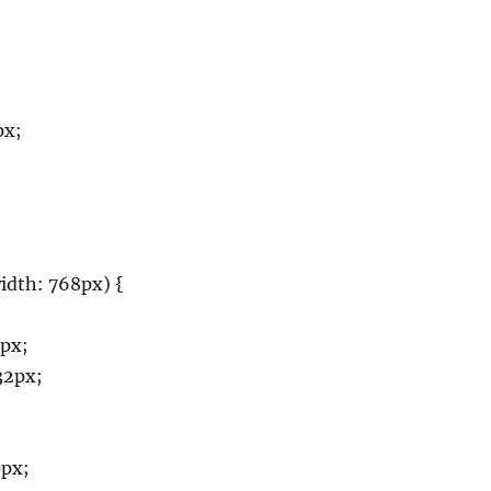
px;
dth: 768px) {
2px;
32px;
0px;