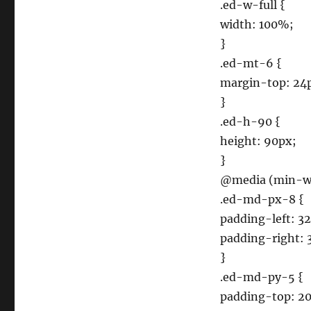
.ed-w-full {
width: 100%;
}
.ed-mt-6 {
margin-top: 24
}
.ed-h-90 {
height: 90px;
}
@media (min-wi
.ed-md-px-8 {
padding-left: 3
padding-right: 
}
.ed-md-py-5 {
padding-top: 2