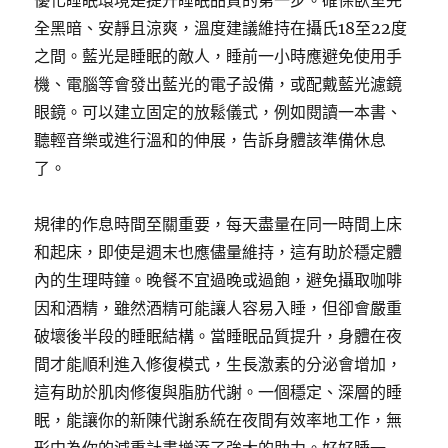
優化睡眠環境是提升睡眠品質的第一步。確保臥室完
全黑暗、安靜且涼爽，溫度建議維持在攝氏18至22度
之間。藍光是睡眠的敵人，睡前一小時應避免使用手
機、電腦等會發出藍光的電子設備，或配戴藍光濾鏡
眼鏡。可以建立固定的放鬆儀式，例如閱讀一本書、
聽輕音樂或進行溫和的伸展，告訴身體該準備休息
了。
規律的作息時間至關重要，每天盡量在同一時間上床
和起床，即使是週末也應儘量維持，這有助於穩定體
內的生理時鐘。晚餐不宜過晚或過飽，避免攝取咖啡
因和酒精，雖然酒精可能讓人容易入睡，但卻會嚴重
破壞後半段的睡眠結構。當睡眠品質提升，身體在夜
間才能順利進入修復模式，生長激素的分泌會增加，
這有助於肌肉修復與脂肪代謝。一個穩定、深層的睡
眠，能讓你的新陳代謝系統在夜間有效率地工作，無