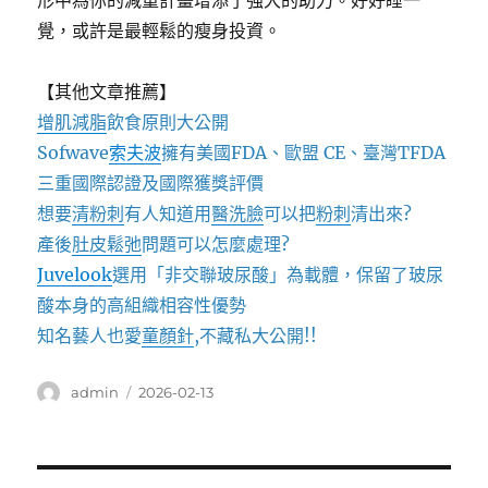
形中為你的減重計畫增添了強大的助力。好好睡一
覺，或許是最輕鬆的瘦身投資。
【其他文章推薦】
增肌減脂
飲食原則大公開
Sofwave
索夫波
擁有美國FDA、歐盟 CE、臺灣TFDA
三重國際認證及國際獲獎評價
想要
清粉刺
有人知道用
醫洗臉
可以把
粉刺
清出來?
產後
肚皮鬆弛
問題可以怎麼處理?
Juvelook
選用「非交聯玻尿酸」為載體，保留了玻尿
酸本身的高組織相容性優勢
知名藝人也愛
童顏針
,不藏私大公開!!
作
發
admin
2026-02-13
者
佈
日
期: