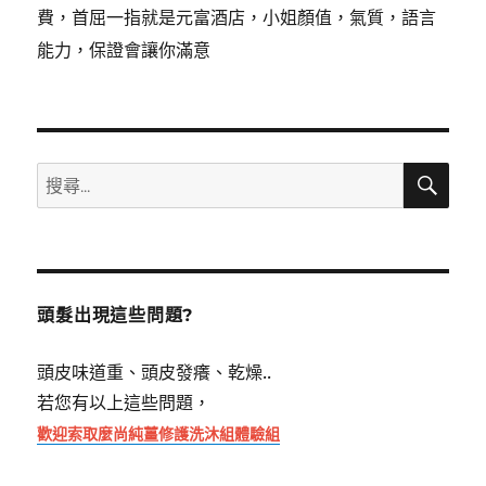
費，首屈一指就是元富酒店，小姐顏值，氣質，語言
能力，保證會讓你滿意
搜
搜
尋
尋
關
鍵
字:
頭髮出現這些問題?
頭皮味道重、頭皮發癢、乾燥..
若您有以上這些問題，
歡迎索取麼尚純薑修護洗沐組體驗組