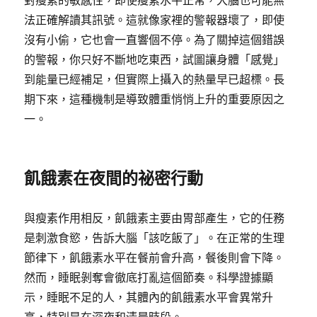
對瘦素的敏感性，即使瘦素水平正常，大腦也可能無
法正確解讀其訊號。這就像家裡的警報器壞了，即使
沒有小偷，它也會一直響個不停。為了關掉這個錯誤
的警報，你只好不斷地吃東西，試圖讓身體「感覺」
到能量已經補足，但實際上攝入的熱量早已超標。長
期下來，這種機制是導致體重悄悄上升的重要原因之
一。
飢餓素在夜間的祕密行動
與瘦素作用相反，飢餓素主要由胃部產生，它的任務
是刺激食慾，告訴大腦「該吃飯了」。在正常的生理
節律下，飢餓素水平在餐前會升高，餐後則會下降。
然而，睡眠剝奪會徹底打亂這個節奏。科學證據顯
示，睡眠不足的人，其體內的飢餓素水平會異常升