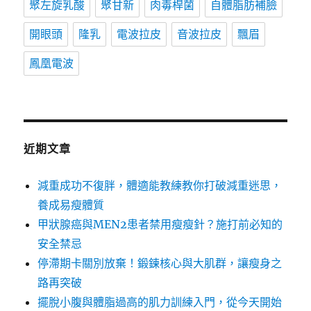
聚左旋乳酸
聚甘新
肉毒桿菌
自體脂肪補臉
開眼頭
隆乳
電波拉皮
音波拉皮
飄眉
鳳凰電波
近期文章
減重成功不復胖，體適能教練教你打破減重迷思，
養成易瘦體質
甲狀腺癌與MEN2患者禁用瘦瘦針？施打前必知的
安全禁忌
停滯期卡關別放棄！鍛鍊核心與大肌群，讓瘦身之
路再突破
擺脫小腹與體脂過高的肌力訓練入門，從今天開始