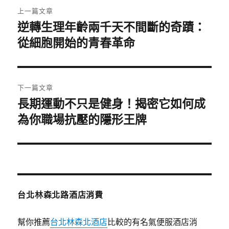
文
上一篇文章
章
逆轉生理年齡兩千天不間斷的奇蹟：
上
一
從細胞開始的青春革命
導
篇
覽
文
章:
下一篇文章
長期運動不只是健身！揭密它如何成
下
一
為你職場抗壓的隱形王牌
篇
文
章:
台北林森北路酒店消費
幫你推薦
台北林森北酒店
比較的有名氣便服酒店消