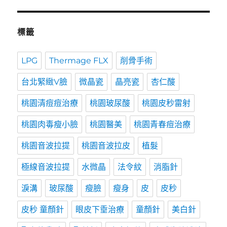
標籤
LPG
Thermage FLX
削骨手術
台北緊緻V臉
微晶瓷
晶亮瓷
杏仁酸
桃園清痘痘治療
桃園玻尿酸
桃園皮秒雷射
桃園肉毒瘦小臉
桃園醫美
桃園青春痘治療
桃園音波拉提
桃園音波拉皮
植髮
極線音波拉提
水微晶
法令紋
消脂針
淚溝
玻尿酸
瘦臉
瘦身
皮
皮秒
皮秒 童顏針
眼皮下垂治療
童顏針
美白針