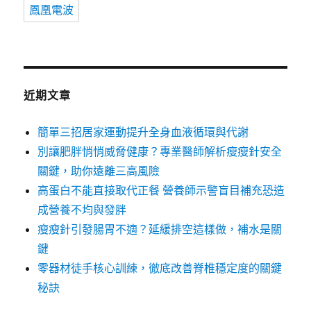
鳳凰電波
近期文章
簡單三招居家運動提升全身血液循環與代謝
別讓肥胖悄悄威脅健康？專業醫師解析瘦瘦針安全
關鍵，助你遠離三高風險
高蛋白不能直接取代正餐 營養師示警盲目補充恐造
成營養不均與發胖
瘦瘦針引發腸胃不適？延緩排空這樣做，補水是關
鍵
零器材徒手核心訓練，徹底改善脊椎穩定度的關鍵
秘訣