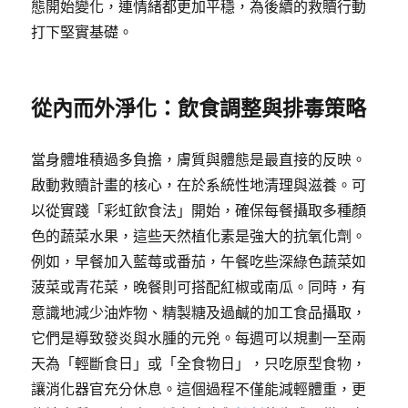
態開始變化，連情緒都更加平穩，為後續的救贖行動
打下堅實基礎。
從內而外淨化：飲食調整與排毒策略
當身體堆積過多負擔，膚質與體態是最直接的反映。
啟動救贖計畫的核心，在於系統性地清理與滋養。可
以從實踐「彩虹飲食法」開始，確保每餐攝取多種顏
色的蔬菜水果，這些天然植化素是強大的抗氧化劑。
例如，早餐加入藍莓或番茄，午餐吃些深綠色蔬菜如
菠菜或青花菜，晚餐則可搭配紅椒或南瓜。同時，有
意識地減少油炸物、精製糖及過鹹的加工食品攝取，
它們是導致發炎與水腫的元兇。每週可以規劃一至兩
天為「輕斷食日」或「全食物日」，只吃原型食物，
讓消化器官充分休息。這個過程不僅能減輕體重，更