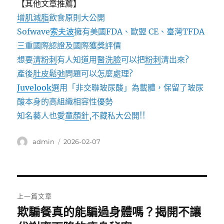
【其他文章推薦】
增肌減脂
飲食原則大公開
Sofwave
索夫波
擁有美國FDA、歐盟 CE、臺灣TFDA
三重國際認證及國際獲獎評價
想要
清粉刺
有人知道用
醫洗臉
可以把
粉刺
清出來?
產後
肚皮鬆弛
問題可以怎麼處理?
Juvelook
選用「非交聯玻尿酸」為載體，保留了玻尿
酸本身的高組織相容性優勢
知名藝人也愛
童顏針
,不藏私大公開!!
作
發
admin
2026-02-07
者
佈
日
期:
文
上一篇文章
章
欺騙餐真的能騙過身體嗎？揭開不讓
上