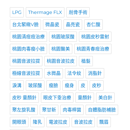
LPG
Thermage FLX
削骨手術
台北緊緻V臉
微晶瓷
晶亮瓷
杏仁酸
桃園清痘痘治療
桃園玻尿酸
桃園皮秒雷射
桃園肉毒瘦小臉
桃園醫美
桃園青春痘治療
桃園音波拉提
桃園音波拉皮
植髮
極線音波拉提
水微晶
法令紋
消脂針
淚溝
玻尿酸
瘦臉
瘦身
皮
皮秒
皮秒 童顏針
眼皮下垂治療
童顏針
美白針
聚左旋乳酸
聚甘新
肉毒桿菌
自體脂肪補臉
開眼頭
隆乳
電波拉皮
音波拉皮
飄眉