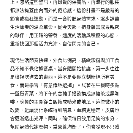
上。忽略這些警訊，再昂貴的保養品、再流行的服裝
都無法掩蓋由內而外的倦怠感。這份計畫不是嚴苛的
節食或瘋狂運動，而是一套聆聽身體需求、逐步調整
生活節奏的溫柔革命。從今天起，把身體當成最親密
的夥伴，用正確的營養、適度的活動與積極的心態，
重新找回那個活力充沛、自信閃亮的自己。
現代生活節奏快速，外食比例高，精緻澱粉與加工食
品不知不覺佔據餐桌。當身體開始抗議，第一步往往
是檢視吃進去的東西。這不是要你立刻斷絕所有美
食，而是學習「有意識地選擇」。試著在午餐時多點
一盤燙青菜，將下午的含糖手搖飲換成無糖茶或黑咖
啡，晚餐的主食從白飯換成糙米或地瓜。這些微小的
改變，能讓消化系統得到喘息，血糖更穩定，皮膚也
會逐漸透出光澤。同時，確保每日飲用足夠的水分，
幫助身體代謝廢物。當營養均衡了，你會發現不只體