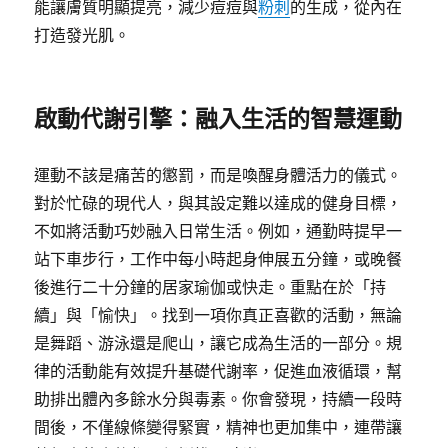
能讓膚質明顯提亮，減少痘痘與
粉刺
的生成，從內在
打造發光肌。
啟動代謝引擎：融入生活的智慧運動
運動不該是痛苦的懲罰，而是喚醒身體活力的儀式。
對於忙碌的現代人，與其設定難以達成的健身目標，
不如將活動巧妙融入日常生活。例如，通勤時提早一
站下車步行，工作中每小時起身伸展五分鐘，或晚餐
後進行二十分鐘的居家瑜伽或快走。重點在於「持
續」與「愉快」。找到一項你真正喜歡的活動，無論
是舞蹈、游泳還是爬山，讓它成為生活的一部分。規
律的活動能有效提升基礎代謝率，促進血液循環，幫
助排出體內多餘水分與毒素。你會發現，持續一段時
間後，不僅線條變得緊實，精神也更加集中，連帶讓