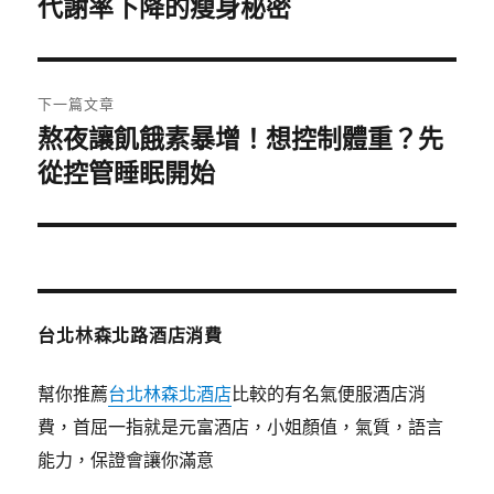
一
代謝率下降的瘦身秘密
導
篇
覽
文
章:
下一篇文章
熬夜讓飢餓素暴增！想控制體重？先
下
一
從控管睡眠開始
篇
文
章:
台北林森北路酒店消費
幫你推薦
台北林森北酒店
比較的有名氣便服酒店消
費，首屈一指就是元富酒店，小姐顏值，氣質，語言
能力，保證會讓你滿意