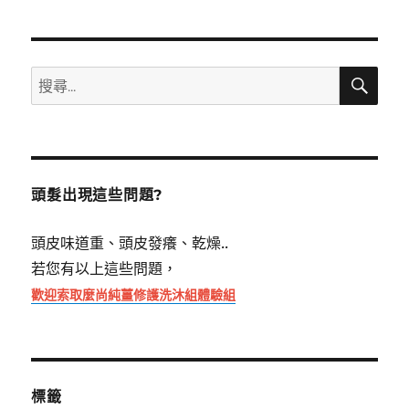
搜
搜
尋
尋
關
鍵
字:
頭髮出現這些問題?
頭皮味道重、頭皮發癢、乾燥..
若您有以上這些問題，
歡迎索取麼尚純薑修護洗沐組體驗組
標籤