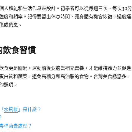
個人體能和生活作息來設計。初學者可以從每週三次、每次30分
強度和頻率。記得要留出休息時間，讓身體有機會恢復。過度運
傷或倦怠。
的飲食習慣
飲食更是關鍵。運動前後要適當補充營養，才能維持體力並促進
蛋白質和蔬菜，避免高糖分和高油脂的食物。台灣美食誘惑多，
的選項。
「
水飛梭
」是什麼？
?
毒桿菌
素處理？