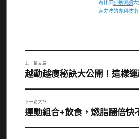
為什麼
肌動減脂
大
索夫波
的專利技術
文
上一篇文章
章
越動越瘦秘訣大公開！這樣運
上
一
導
篇
覽
文
下一篇文章
章:
運動組合+飲食，燃脂翻倍快
下
一
篇
文