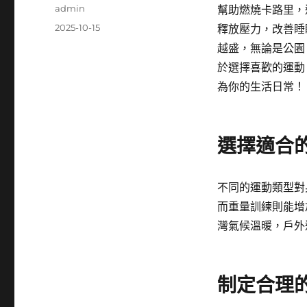
作
admin
幫助燃燒卡路里，
者
發
2025-10-15
釋放壓力，改善睡
佈
越盛，無論是公園
日
於選擇喜歡的運動
期:
為你的生活日常！
選擇適合
不同的運動類型對
而重量訓練則能增
灣氣候溫暖，戶外
制定合理