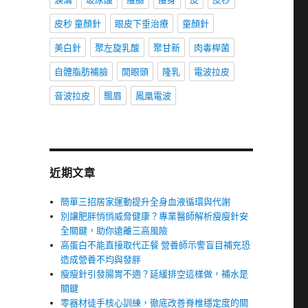
皮秒 童顏針
眼皮下垂治療
童顏針
美白針
聚左旋乳酸
聚甘新
肉毒桿菌
自體脂肪補臉
開眼頭
隆乳
電波拉皮
音波拉皮
飄眉
鳳凰電波
近期文章
簡單三招居家運動提升全身血液循環與代謝
別讓肥胖悄悄威脅健康？專業醫師解析瘦瘦針安
全關鍵，助你遠離三高風險
高蛋白不能直接取代正餐 營養師示警盲目補充恐
造成營養不均與發胖
瘦瘦針引發腸胃不適？延緩排空這樣做，補水是
關鍵
零器材徒手核心訓練，徹底改善脊椎穩定度的關