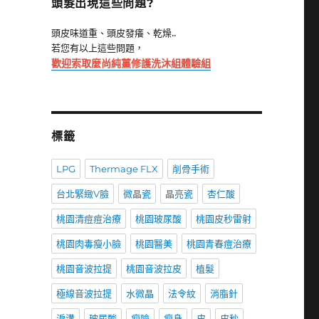
頭髮出現這些問題?
頭皮味道重、頭皮發癢、乾燥..
若您有以上這些問題，
歡迎索取麼尚純薑修護洗沐組體驗組
標籤
LPG
Thermage FLX
削骨手術
台北緊緻V臉
微晶瓷
晶亮瓷
杏仁酸
桃園清痘痘治療
桃園玻尿酸
桃園皮秒雷射
桃園肉毒瘦小臉
桃園醫美
桃園青春痘治療
桃園音波拉提
桃園音波拉皮
植髮
極線音波拉提
水微晶
法令紋
消脂針
淚溝
玻尿酸
瘦臉
瘦身
皮
皮秒