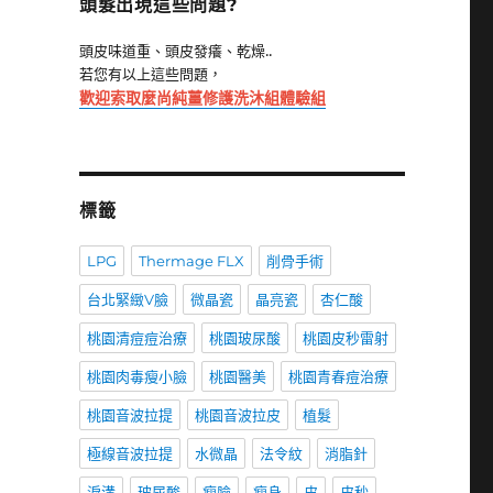
頭髮出現這些問題?
頭皮味道重、頭皮發癢、乾燥..
若您有以上這些問題，
歡迎索取麼尚純薑修護洗沐組體驗組
標籤
LPG
Thermage FLX
削骨手術
台北緊緻V臉
微晶瓷
晶亮瓷
杏仁酸
桃園清痘痘治療
桃園玻尿酸
桃園皮秒雷射
桃園肉毒瘦小臉
桃園醫美
桃園青春痘治療
桃園音波拉提
桃園音波拉皮
植髮
極線音波拉提
水微晶
法令紋
消脂針
淚溝
玻尿酸
瘦臉
瘦身
皮
皮秒