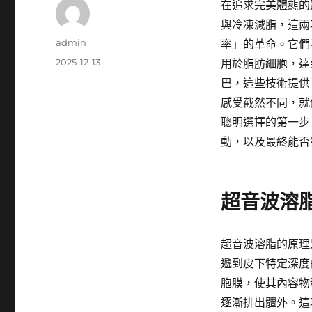
在追求完美體態的
與冷凍減脂，這兩
作
admin
率」的革命。它們
者
發
2025-12-13
用於脂肪細胞，達
佈
巴，這些技術提供
日
感受截然不同，就
期:
聰明選擇的第一步
動，以及最終能否
超音波溶
超音波溶脂的原理
遞到皮下特定深度
胞膜，使其內容物
逐漸排出體外。這