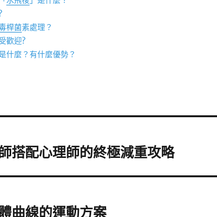
「
水飛梭
」是什麼？
?
毒桿菌
素處理？
受歡迎?
是什麼？有什麼優勢？
師搭配心理師的終極減重攻略
體曲線的運動方案