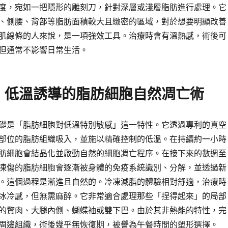
度，宛如一把隱形的雕刻刀，針對深層或淺層脂肪進行處理。它
、側腰、背部等脂肪面積較大且緻密的區域，對於想要明顯改善
肌線條的人來說，是一項強效工具。治療時會有溫熱感，術後可
但通常不影響日常生活。
：低溫誘導的脂肪細胞自然凋亡術
礎是「脂肪細胞對低溫特別敏感」這一特性。它透過專利的真空
部位的脂肪組織吸入，並施以精確控制的低溫。在持續約一小時
肪細胞會結晶化並啟動自然的細胞凋亡程序。在接下來的數週至
凍傷的脂肪細胞會逐漸被身體的免疫系統識別、分解，並透過新
。這個過程是漸進且自然的。冷凍減脂的體驗相對舒適，治療時
冰冷感，但無需麻醉。它非常適合處理那些「捏得起來」的局部
的贅肉、大腿內側、蝴蝶袖或雙下巴。由於其非熱能的特性，完
周邊組織，術後幾乎無恢復期，被譽為午餐時間的塑形選擇。