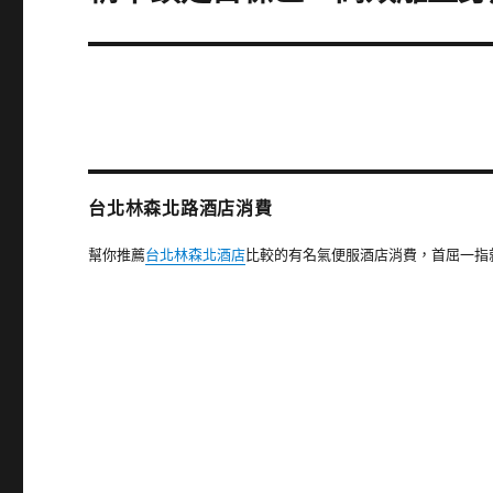
一
篇
文
章:
台北林森北路酒店消費
幫你推薦
台北林森北酒店
比較的有名氣便服酒店消費，首屈一指