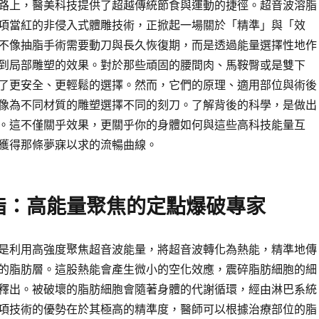
路上，醫美科技提供了超越傳統節食與運動的捷徑。超音波溶脂
項當紅的非侵入式體雕技術，正掀起一場關於「精準」與「效
不像抽脂手術需要動刀與長久恢復期，而是透過能量選擇性地作
到局部雕塑的效果。對於那些頑固的腰間肉、馬鞍臀或是雙下
了更安全、更輕鬆的選擇。然而，它們的原理、適用部位與術後
像為不同材質的雕塑選擇不同的刻刀。了解背後的科學，是做出
。這不僅關乎效果，更關乎你的身體如何與這些高科技能量互
獲得那條夢寐以求的流暢曲線。
脂：高能量聚焦的定點爆破專家
是利用高強度聚焦超音波能量，將超音波轉化為熱能，精準地傳
的脂肪層。這股熱能會產生微小的空化效應，震碎脂肪細胞的細
釋出。被破壞的脂肪細胞會隨著身體的代謝循環，經由淋巴系統
項技術的優勢在於其極高的精準度，醫師可以根據治療部位的脂