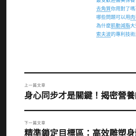
最受歡迎醫美保養
去角質
你用對了嗎
哪些問題可以用
肉
為什麼
肌動減脂
大
索夫波
的專利技術
文
上一篇文章
章
身心同步才是關鍵！揭密營養
上
一
導
篇
覽
文
下一篇文章
章:
精準鎖定目標區：高效雕塑身
下