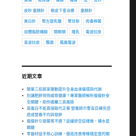
皮秒 童顏針
眼皮下垂治療
童顏針
美白針
聚左旋乳酸
聚甘新
肉毒桿菌
自體脂肪補臉
開眼頭
隆乳
電波拉皮
音波拉皮
飄眉
鳳凰電波
近期文章
簡單三招居家運動提升全身血液循環與代謝
別讓肥胖悄悄威脅健康？專業醫師解析瘦瘦針安
全關鍵，助你遠離三高風險
高蛋白不能直接取代正餐 營養師示警盲目補充恐
造成營養不均與發胖
瘦瘦針引發腸胃不適？延緩排空這樣做，補水是
關鍵
零器材徒手核心訓練，徹底改善脊椎穩定度的關