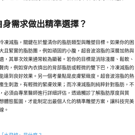
自身需求做出精準選擇？
冷凍減脂，關鍵在於釐清你的脂肪類型與雕塑目標。如果你的困
大且緊實的脂肪團，例如頑固的小腹，超音波溶脂的深層加熱與
適，其單次效果通常較為顯著。若你的目標是消除淺層、鬆軟、
贅肉，例如穿內衣擠出的背部脂肪或輕微的雙下巴，冷凍減脂的
能達到良好效果。另一個考量點是皮膚緊緻度。超音波溶脂的熱
產生刺激，有輕微的緊膚效果；而冷凍減脂則純粹針對脂肪，不
，必須由專業醫師進行詳細評估，透過觸診了解脂肪厚度與質
想體態藍圖，才能制定出最個人化的精準雕塑方案，讓科技完美
線。