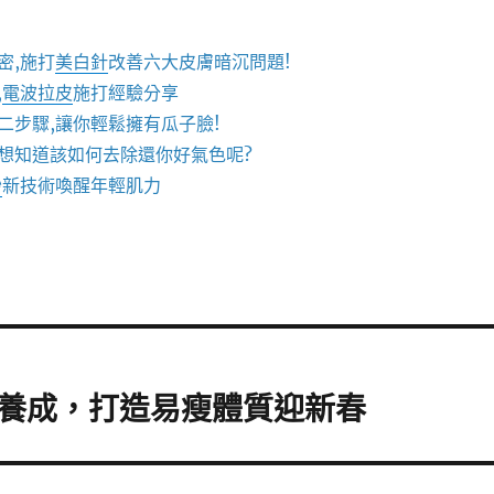
密,施打
美白針
改善六大皮膚暗沉問題!
,
電波拉皮
施打經驗分享
二步驟,讓你輕鬆擁有瓜子臉!
想知道該如何去除還你好氣色呢?
秒
新技術喚醒年輕肌力
養成，打造易瘦體質迎新春