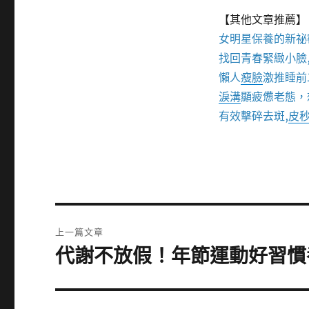
【其他文章推薦】
女明星保養的新祕
找回青春緊緻小臉
懶人
瘦臉
激推睡前
淚溝
顯疲憊老態，
有效擊碎去斑,
皮
文
上一篇文章
章
代謝不放假！年節運動好習慣
上
一
導
篇
覽