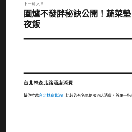
文
下一篇文章
章:
圍爐不發胖秘訣公開！蔬菜墊
下
一
夜飯
篇
文
章:
台北林森北路酒店消費
幫你推薦
台北林森北酒店
比較的有名氣便服酒店消費，首屈一指