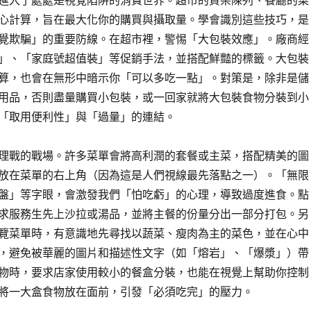
進入了處處是視覺陷阱的消費世界。超市的貨架陳列、餐廳的菜
心計算，旨在最大化你的購買與攝取量。學會識別這些技巧，是
覺欺騙」的重要防線。在超市裡，警惕「大包裝效應」。廠商經
」、「家庭號超值裝」等促銷手法，並搭配鮮豔的標籤。大包裝
算，也會在無形中暗示你「可以多吃一點」。對策是，除非是儲
用品，否則盡量購買小包裝，或一回家就將大包裝食物分裝到小
「取用便利性」與「過量」的連結。
理戰的戰場。許多菜單會將高利潤的套餐或主菜，搭配精美的圖
放在菜單的右上角（因為這是人們視線最先落點之一）。「無限
盤」等字眼，會激發我們「怕吃虧」的心理，導致過度進食。點
求服務生先上沙拉或湯品，並將主餐的份量分出一部分打包。另
覽菜單時，有意識地先尋找以蔬菜、瘦肉為主的菜色，並在心中
，避免被華麗的圖片和描述性文字（如「熔岩」、「爆漿」）帶
物時，要求店家使用較小的餐盒分裝，也能在視覺上幫助你控制
將一大盒食物放在面前，引發「必須吃完」的壓力。