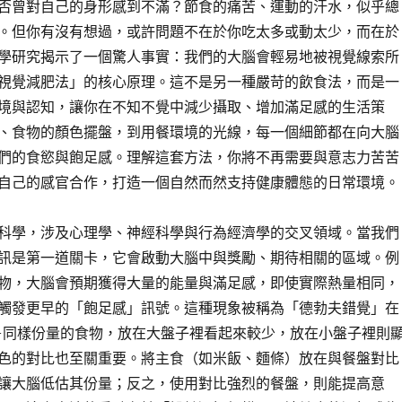
否曾對自己的身形感到不滿？節食的痛苦、運動的汗水，似乎總
。但你有沒有想過，或許問題不在於你吃太多或動太少，而在於
學研究揭示了一個驚人事實：我們的大腦會輕易地被視覺線索所
視覺減肥法」的核心原理。這不是另一種嚴苛的飲食法，而是一
境與認知，讓你在不知不覺中減少攝取、增加滿足感的生活策
、食物的顏色擺盤，到用餐環境的光線，每一個細節都在向大腦
們的食慾與飽足感。理解這套方法，你將不再需要與意志力苦苦
自己的感官合作，打造一個自然而然支持健康體態的日常環境。
科學，涉及心理學、神經科學與行為經濟學的交叉領域。當我們
訊是第一道關卡，它會啟動大腦中與獎勵、期待相關的區域。例
物，大腦會預期獲得大量的能量與滿足感，即使實際熱量相同，
觸發更早的「飽足感」訊號。這種現象被稱為「德勃夫錯覺」在
同樣份量的食物，放在大盤子裡看起來較少，放在小盤子裡則
色的對比也至關重要。將主食（如米飯、麵條）放在與餐盤對比
讓大腦低估其份量；反之，使用對比強烈的餐盤，則能提高意