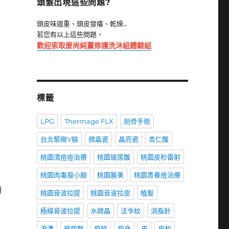
頭髮出現這些問題?
頭皮味道重、頭皮發癢、乾燥..
若您有以上這些問題，
歡迎索取麼尚純薑修護洗沐組體驗組
標籤
LPG
Thermage FLX
削骨手術
台北緊緻V臉
微晶瓷
晶亮瓷
杏仁酸
桃園清痘痘治療
桃園玻尿酸
桃園皮秒雷射
桃園肉毒瘦小臉
桃園醫美
桃園青春痘治療
顯
桃園音波拉提
桃園音波拉皮
植髮
極線音波拉提
水微晶
法令紋
消脂針
淚溝
玻尿酸
瘦臉
瘦身
皮
皮秒