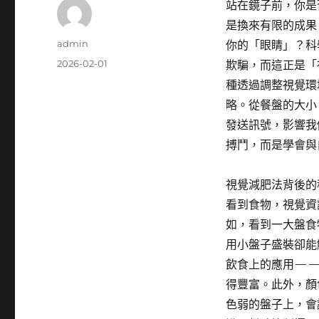
站在鏡子前，你是
是換來有限的成果
作
admin
你的「眼睛」？科
者
發
2026-02-01
欺騙，而這正是「
佈
種透過調整視覺環
日
略。從餐盤的大小
期:
發送訊號，影響我
搏鬥，而是學會與
視覺減肥法背後的
看到食物，視覺資
如，看到一大盤食
用小盤子盛裝卻能
飲食上的應用——
得豐富。此外，顏
色弱的盤子上，會