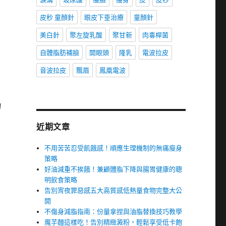
皮秒 童顏針
眼皮下垂治療
童顏針
美白針
聚左旋乳酸
聚甘新
肉毒桿菌
自體脂肪補臉
開眼頭
隆乳
電波拉皮
音波拉皮
飄眉
鳳凰電波
物
近期文章
不用苦苦忍受飢餓感！順應生理機制的無痛瘦身
策略
好油減重不挨餓！兼顧體脂下降與腸胃健康的聰
明飲食策略
告別宵夜罪惡感五大高質感低熱量食物完整大公
開
不傷身減脂指南：份量拿捏與油脂替換技巧教學
魔芋麵這樣吃！告別精緻澱粉，輕鬆享受低卡飽