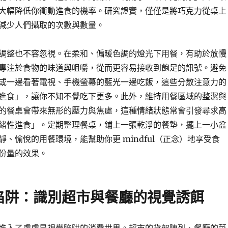
大幅降低你衝動進食的機率。研究證實，僅僅是將巧克力從桌上
減少人們攝取的次數與數量。
調整也不容忽視。在柔和、偏暖色調的燈光下用餐，有助於放慢
專注於食物的味道與咀嚼，從而更容易接收到飽足的訊號。避免
或一邊看著電視、手機螢幕的藍光一邊吃飯，這些分散注意力的
進食」，讓你不知不覺吃下更多。此外，維持用餐區域的整潔與
的餐桌會帶來無形的壓力與焦慮，這種情緒狀態常會引發尋求高
緒性進食」。定期整理餐桌，鋪上一張乾淨的餐墊，擺上一小盆
、愉悅的用餐環境，能幫助你更 mindful（正念）地享受食
份量的效果。
陷阱：識別超市與餐廳的視覺誘餌