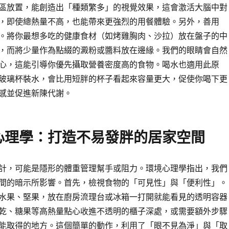
區放置，能創造出「種類繁多」的視覺效果，這會激活大腦中對
，即使總熱量不高，也能帶來更強烈的用餐體驗。另外，善用
。將你最想多吃的健康食材（如烤雞胸肉、沙拉）放在盤子的中
，而將少量作為點綴的澱粉或醬料放在邊緣。我們的眼睛會自然
心，這能引導你優先攝取營養密度高的食物。喝水也適用此原
玻璃杯裝水，會比用短胖的杯子看起來容量更大，促使你喝下更
感並促進新陳代謝。
心理學：打造不易發胖的居家空間
計，可能是隱形的體重管理幫手或阻力。環境心理學指出，我們
間的暗示所影響。首先，檢視食物的「可見性」與「便利性」。
水果、堅果，放在廚房流理台或冰箱一打開就能看見的透明容器
乾、糖果等高熱量點心收進不透明的櫃子深處，或需要額外步驟
能取得的地方。這個簡單的動作，利用了「眼不見為淨」與「取