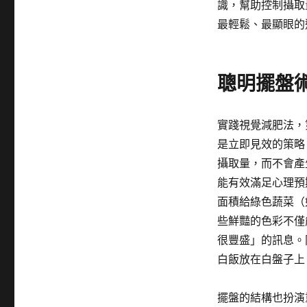
識，幫助控制攝取
最輕鬆、最顯眼的
聰明擺盤
實踐視覺減肥法，
是立即見效的策略
攝取量，而不會產
能有效滿足心理預
面積給綠色蔬菜（
些鮮豔的色彩不僅
很豐盛」的訊息。
白飯放在白盤子上
擺盤的結構也扮演