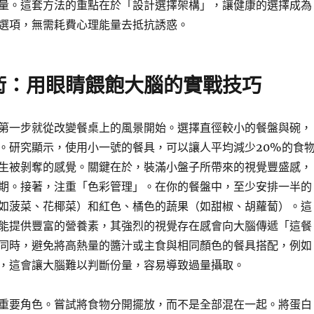
量。這套方法的重點在於「設計選擇架構」，讓健康的選擇成為
選項，無需耗費心理能量去抵抗誘惑。
術：用眼睛餵飽大腦的實戰技巧
第一步就從改變餐桌上的風景開始。選擇直徑較小的餐盤與碗，
。研究顯示，使用小一號的餐具，可以讓人平均減少20%的食
生被剝奪的感覺。關鍵在於，裝滿小盤子所帶來的視覺豐盛感，
期。接著，注重「色彩管理」。在你的餐盤中，至少安排一半的
如菠菜、花椰菜）和紅色、橘色的蔬果（如甜椒、胡蘿蔔）。這
能提供豐富的營養素，其強烈的視覺存在感會向大腦傳遞「這餐
同時，避免將高熱量的醬汁或主食與相同顏色的餐具搭配，例如
，這會讓大腦難以判斷份量，容易導致過量攝取。
重要角色。嘗試將食物分開擺放，而不是全部混在一起。將蛋白