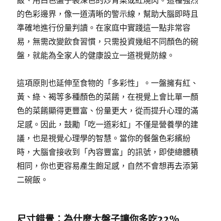
飯、用白色盤子裝深色的炒青菜或紅燒肉。這種強烈
的色彩邊界，像一道清晰的警示線，幫助大腦即時且
準確地進行份量判讀。在家庭中實踐這一點非常容
易，無需改變飲食習慣，只需投資幾組不同顏色的碗
盤，就能為全家人的健康設立一道視覺防線。
這項原則也延伸至食物的「多彩性」。一盤擁有紅、
黃、綠、褐等多種顏色的菜餚，在視覺上會比單一顏
色的菜餚顯得更豐富、份量更大，從而提升心理的滿
足感。因此，鼓勵「吃一道彩虹」不僅是營養學的建
議，也是視覺心理學的智慧。當你的餐盤色彩繽紛
時，大腦會接收到「內容豐富」的訊號，即使總體積
相同，你也更容易產生飽足感，自然不會想再去添第
二碗飯。
尺寸錯覺：為什麼大盤子讓你多吃22%