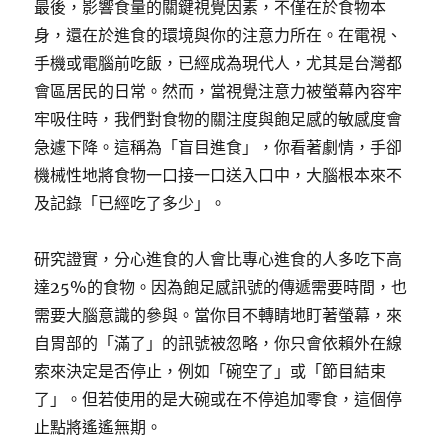
最後，影響食量的關鍵視覺因素，不僅在於食物本
身，還在於進食的環境與你的注意力所在。在電視、
手機或電腦前吃飯，已經成為現代人，尤其是台灣都
會區居民的日常。然而，當視覺注意力被螢幕內容牢
牢吸住時，我們對食物的關注度與飽足感的敏感度會
急遽下降。這稱為「盲目進食」，你看著劇情，手卻
機械性地將食物一口接一口送入口中，大腦根本來不
及記錄「已經吃了多少」。
研究證實，分心進食的人會比專心進食的人多吃下高
達25%的食物。因為飽足感訊號的傳遞需要時間，也
需要大腦意識的參與。當你目不轉睛地盯著螢幕，來
自胃部的「滿了」的訊號被忽略，你只會依賴外在線
索來決定是否停止，例如「碗空了」或「節目結束
了」。但若使用的是大碗或在不停追加零食，這個停
止點將遙遙無期。