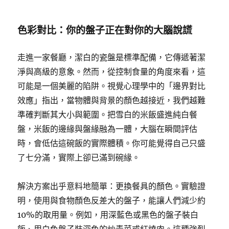
色彩對比：你的盤子正在對你的大腦說謊
走進一家餐廳，潔白的瓷盤是標準配備，它傳遞著潔
淨與高級的意象。然而，從控制食量的角度來看，這
可能是一個美麗的陷阱。視覺心理學中的「邊界對比
效應」指出，當物體與背景的顏色越接近，我們越難
準確判斷其大小與範圍。把雪白的米飯盛進純白餐
盤，米飯的邊緣與盤緣融為一體，大腦在瞬間評估
時，會低估這碗飯的實際體積。你可能覺得自己只盛
了七分滿，實際上卻已滿到碗緣。
解決方案出乎意料地簡單：更換餐具的顏色。實驗證
明，使用與食物顏色反差大的盤子，能讓人們減少約
10%的取用量。例如，用深藍色或黑色的盤子裝白