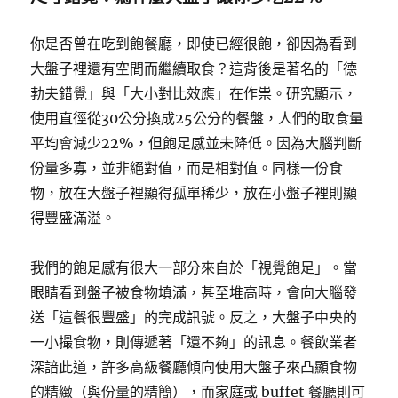
你是否曾在吃到飽餐廳，即使已經很飽，卻因為看到
大盤子裡還有空間而繼續取食？這背後是著名的「德
勃夫錯覺」與「大小對比效應」在作祟。研究顯示，
使用直徑從30公分換成25公分的餐盤，人們的取食量
平均會減少22%，但飽足感並未降低。因為大腦判斷
份量多寡，並非絕對值，而是相對值。同樣一份食
物，放在大盤子裡顯得孤單稀少，放在小盤子裡則顯
得豐盛滿溢。
我們的飽足感有很大一部分來自於「視覺飽足」。當
眼睛看到盤子被食物填滿，甚至堆高時，會向大腦發
送「這餐很豐盛」的完成訊號。反之，大盤子中央的
一小撮食物，則傳遞著「還不夠」的訊息。餐飲業者
深諳此道，許多高級餐廳傾向使用大盤子來凸顯食物
的精緻（與份量的精簡），而家庭或 buffet 餐廳則可