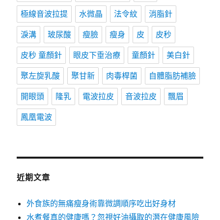
極線音波拉提
水微晶
法令紋
消脂針
淚溝
玻尿酸
瘦臉
瘦身
皮
皮秒
皮秒 童顏針
眼皮下垂治療
童顏針
美白針
聚左旋乳酸
聚甘新
肉毒桿菌
自體脂肪補臉
開眼頭
隆乳
電波拉皮
音波拉皮
飄眉
鳳凰電波
近期文章
外食族的無痛瘦身術靠微調順序吃出好身材
水煮餐真的健康嗎？忽視好油攝取的潛在健康風險