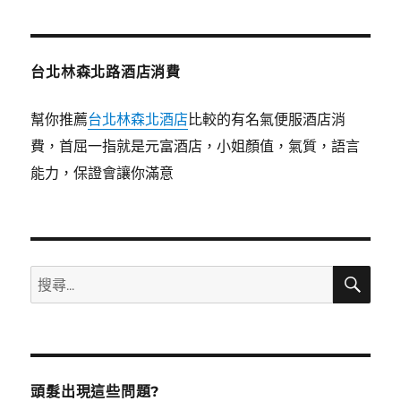
章:
台北林森北路酒店消費
幫你推薦
台北林森北酒店
比較的有名氣便服酒店消
費，首屈一指就是元富酒店，小姐顏值，氣質，語言
能力，保證會讓你滿意
搜
搜
尋
尋
關
鍵
字:
頭髮出現這些問題?