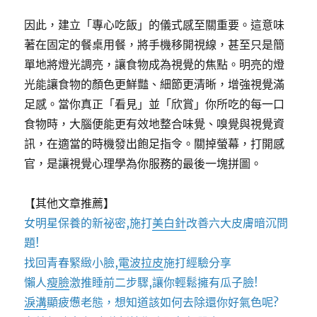
因此，建立「專心吃飯」的儀式感至關重要。這意味
著在固定的餐桌用餐，將手機移開視線，甚至只是簡
單地將燈光調亮，讓食物成為視覺的焦點。明亮的燈
光能讓食物的顏色更鮮豔、細節更清晰，增強視覺滿
足感。當你真正「看見」並「欣賞」你所吃的每一口
食物時，大腦便能更有效地整合味覺、嗅覺與視覺資
訊，在適當的時機發出飽足指令。關掉螢幕，打開感
官，是讓視覺心理學為你服務的最後一塊拼圖。
【其他文章推薦】
女明星保養的新祕密,施打
美白針
改善六大皮膚暗沉問
題!
找回青春緊緻小臉,
電波拉皮
施打經驗分享
懶人
瘦臉
激推睡前二步驟,讓你輕鬆擁有瓜子臉!
淚溝
顯疲憊老態，想知道該如何去除還你好氣色呢?