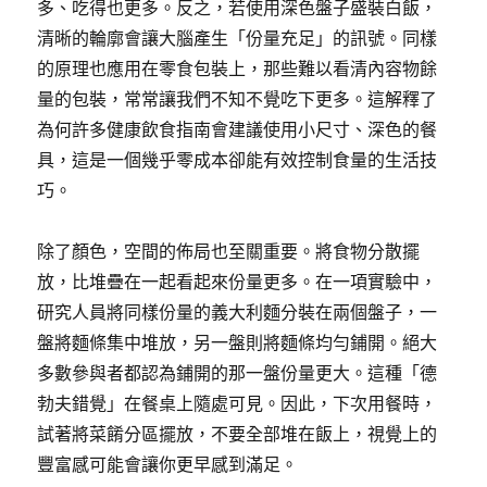
多、吃得也更多。反之，若使用深色盤子盛裝白飯，
清晰的輪廓會讓大腦產生「份量充足」的訊號。同樣
的原理也應用在零食包裝上，那些難以看清內容物餘
量的包裝，常常讓我們不知不覺吃下更多。這解釋了
為何許多健康飲食指南會建議使用小尺寸、深色的餐
具，這是一個幾乎零成本卻能有效控制食量的生活技
巧。
除了顏色，空間的佈局也至關重要。將食物分散擺
放，比堆疊在一起看起來份量更多。在一項實驗中，
研究人員將同樣份量的義大利麵分裝在兩個盤子，一
盤將麵條集中堆放，另一盤則將麵條均勻鋪開。絕大
多數參與者都認為鋪開的那一盤份量更大。這種「德
勃夫錯覺」在餐桌上隨處可見。因此，下次用餐時，
試著將菜餚分區擺放，不要全部堆在飯上，視覺上的
豐富感可能會讓你更早感到滿足。