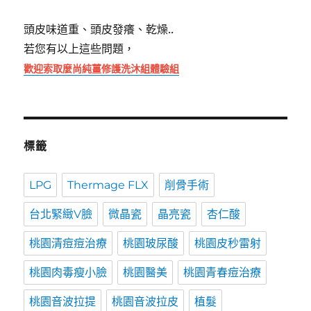
頭皮味道重、頭皮發癢、乾燥..
若您有以上這些問題，
歡迎索取麼尚純薑修護洗沐組體驗組
標籤
LPG
Thermage FLX
削骨手術
台北緊緻V臉
微晶瓷
晶亮瓷
杏仁酸
桃園清痘痘治療
桃園玻尿酸
桃園皮秒雷射
桃園肉毒瘦小臉
桃園醫美
桃園青春痘治療
桃園音波拉提
桃園音波拉皮
植髮