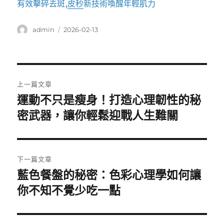
有效擊碎去斑,
皮秒
新技術喚醒年輕肌力
作
發
admin
2026-02-13
者
佈
日
期:
文
上一篇文章
章
運動不只是瘦身！打造心理韌性的秘
上
一
密武器，讓你輕鬆迎戰人生難關
導
篇
覽
文
章:
下一篇文章
藍色餐盤的秘密：色彩心理學如何讓
下
一
你不知不覺少吃一點
篇
文