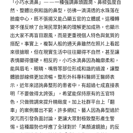
「小巧水滴鼻」——一種強調鼻頭圓潤、鼻樑弧度自
然、整體比例和諧的鼻型，彷彿一滴清透的水珠落在
臉龐中心，既不張揚又能凸顯五官的立體感。這種轉
變不僅反映了台灣民眾對美的理解更加成熟，也顯示
出大家不再盲目跟風，而是更重視個人特色與氣質的
搭配。事實上，複製人般的通天鼻雖然在照片上看起
來很搶眼，但在現實生活中往往顯得不自然，甚至讓
表情顯得僵硬。相反的，小巧水滴鼻因為輪廓柔和，
能與眉毛、眼睛、嘴唇等部位形成和諧的過渡，讓整
體臉部線條更加流暢。整形外科專科醫師王醫師表
示，近年來諮詢鼻整形的患者中，有超過七成直接表
明「不要做得太誇張」，希望能保持原有的五官特
色，只做微調來提升精緻度。加上社群平台上「翻
車」的案例層出不窮，許多網紅、藝人因為鼻型過於
突兀而引發負面討論，更讓大眾對極致整形產生警
惕。這種趨勢也呼應了全球對於「美顏濾鏡臉」的反