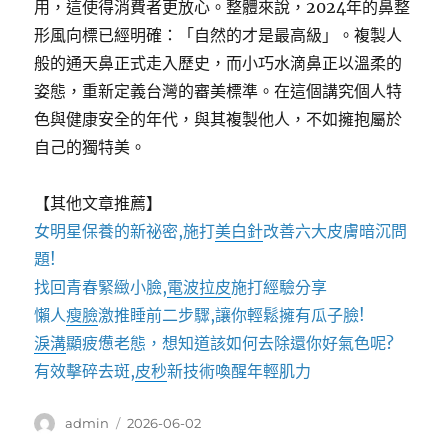
用，這使得消費者更放心。整體來說，2024年的鼻整
形風向標已經明確：「自然的才是最高級」。複製人
般的通天鼻正式走入歷史，而小巧水滴鼻正以溫柔的
姿態，重新定義台灣的審美標準。在這個講究個人特
色與健康安全的年代，與其複製他人，不如擁抱屬於
自己的獨特美。
【其他文章推薦】
女明星保養的新祕密,施打
美白針
改善六大皮膚暗沉問
題!
找回青春緊緻小臉,
電波拉皮
施打經驗分享
懶人
瘦臉
激推睡前二步驟,讓你輕鬆擁有瓜子臉!
淚溝
顯疲憊老態，想知道該如何去除還你好氣色呢?
有效擊碎去斑,
皮秒
新技術喚醒年輕肌力
作
發
admin
2026-06-02
者
佈