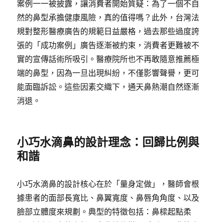
案例一一被披露，讓消費者開始質疑：為了一個不自
然的鼻型承擔健康風險，真的值得嗎？此外，台灣法
規對整形醫療廣告的規範日益嚴格，過去那些過度誇
張的「成功案例」廣告逐漸被約束，消費者更難被不
實的宣傳話術所吸引。醫療院所也不再敢隨意推薦極
端的鼻型，因為一旦出現糾紛，不僅影響聲譽，更可
能面臨訴訟。這些因素交織下，通天鼻熱潮自然逐漸
消退。
小巧水滴鼻的設計理念：回歸比例與
和諧
小巧水滴鼻的設計核心在於「量身定做」，醫師會根
據患者的面部長寬比、鼻翼寬度、鼻唇角角度、以及
臉部立體度來規劃。典型的特徵包括：鼻樑起點柔