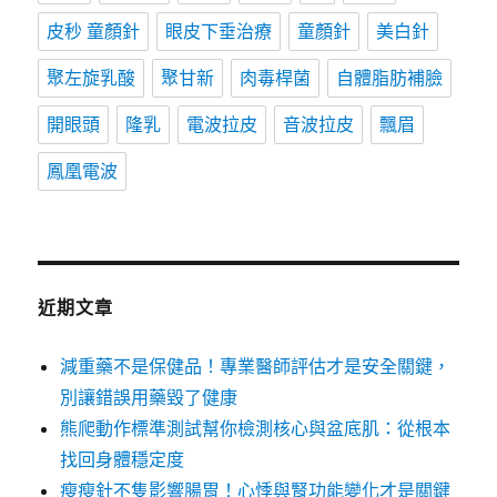
皮秒 童顏針
眼皮下垂治療
童顏針
美白針
聚左旋乳酸
聚甘新
肉毒桿菌
自體脂肪補臉
開眼頭
隆乳
電波拉皮
音波拉皮
飄眉
鳳凰電波
近期文章
減重藥不是保健品！專業醫師評估才是安全關鍵，
別讓錯誤用藥毀了健康
熊爬動作標準測試幫你檢測核心與盆底肌：從根本
找回身體穩定度
瘦瘦針不隻影響腸胃！心悸與腎功能變化才是關鍵