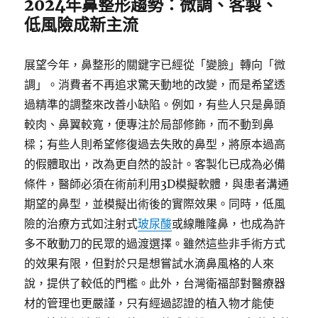
2024年鼻整形趨勢：微調、客製、
低風險成新主流
展望今年，鼻整形的關鍵字已經從「變臉」轉向「微
調」。消費者不再追求驚天動地的改變，而是希望透
過精準的調整來改善小缺陷。例如，有些人只是鼻頭
較肉、鼻翼較寬，便專注於局部修飾，而不動到鼻
樑；有些人則希望修復過去失敗的鼻型，將原本過高
的假體取出，改為更自然的設計。客製化已成為必備
條件，醫師必須在術前利用3D模擬軟體，與患者溝通
期望的鼻型，並模擬出術後的實際效果。同時，低風
險的治療方式如注射式
玻尿酸
或線雕隆鼻，也成為許
多不敢動刀的民眾的過渡選擇。雖然這些非手術方式
的效果有限，但對於只是想嘗試水滴鼻風格的人來
說，提供了較低的門檻。此外，台灣衛福部對醫療器
材的管理也更嚴謹，只有經過認證的植入物才能使