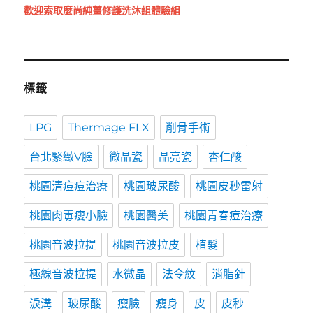
歡迎索取麼尚純薑修護洗沐組體驗組
標籤
LPG
Thermage FLX
削骨手術
台北緊緻V臉
微晶瓷
晶亮瓷
杏仁酸
桃園清痘痘治療
桃園玻尿酸
桃園皮秒雷射
桃園肉毒瘦小臉
桃園醫美
桃園青春痘治療
桃園音波拉提
桃園音波拉皮
植髮
極線音波拉提
水微晶
法令紋
消脂針
淚溝
玻尿酸
瘦臉
瘦身
皮
皮秒