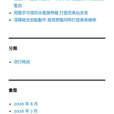
警訊
用隨手可得的水瓶做伸展 打造完美仙女背
深蹲結合划船動作 高效燃脂同時打造美背線條
分類
流行時尚
彙整
2026 年 8 月
2026 年 7 月