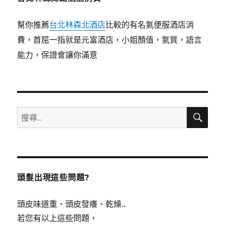
幫你推薦
台北林森北酒店
比較的有名氣便服酒店消
費，首屈一指就是元富酒店，小姐顏值，氣質，語言
能力，保證會讓你滿意
搜
搜
尋
尋
關
鍵
字:
頭髮出現這些問題?
頭皮味道重、頭皮發癢、乾燥..
若您有以上這些問題，