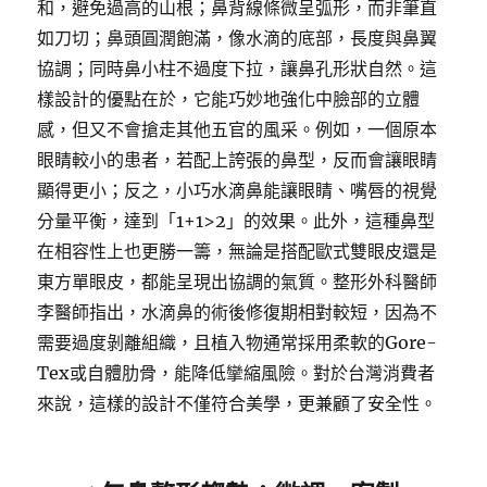
和，避免過高的山根；鼻背線條微呈弧形，而非筆直
如刀切；鼻頭圓潤飽滿，像水滴的底部，長度與鼻翼
協調；同時鼻小柱不過度下拉，讓鼻孔形狀自然。這
樣設計的優點在於，它能巧妙地強化中臉部的立體
感，但又不會搶走其他五官的風采。例如，一個原本
眼睛較小的患者，若配上誇張的鼻型，反而會讓眼睛
顯得更小；反之，小巧水滴鼻能讓眼睛、嘴唇的視覺
分量平衡，達到「1+1>2」的效果。此外，這種鼻型
在相容性上也更勝一籌，無論是搭配歐式雙眼皮還是
東方單眼皮，都能呈現出協調的氣質。整形外科醫師
李醫師指出，水滴鼻的術後修復期相對較短，因為不
需要過度剝離組織，且植入物通常採用柔軟的Gore-
Tex或自體肋骨，能降低攣縮風險。對於台灣消費者
來說，這樣的設計不僅符合美學，更兼顧了安全性。