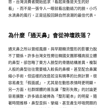
思，台灣消費者開始追求「看起來像是天生的好
看」，而不是一張令人一眼就看出動過刀的臉。小巧
水滴鼻的風行，正是這股回歸自然浪潮的最佳代表。
為什麼「通天鼻」會從神壇跌落？
通天鼻之所以曾經風靡，與早期韓流整形的影響力脫
不了關係。許多台灣女性嚮往韓國女團那種高挺立體
的鼻型，卻忽略了東方人臉型的骨骼結構差異。複製
人般的鼻型往往需要植入較長的鼻模，甚至配合鼻翼
縮小手術，但這樣的改造若沒有精準的比例計算，很
容易產生「假面感」，尤其是在動態表情時更明顯。
另一方面，社群媒體的普及讓「整形失敗」的討論更
容易擴散，許多過去被捧為「整形範本」的明星，隨
著時間推移，鼻型歪斜、攣縮、甚至產生呼吸問題的