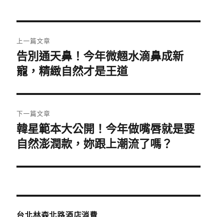
日
期:
文
上一篇文章
章
告別通天鼻！今年微翹水滴鼻成新
上
一
寵，精緻自然才是王道
導
篇
覽
文
章:
下一篇文章
韓星範本大公開！今年做嘴唇就是要
下
一
自然澎潤款，妳跟上潮流了嗎？
篇
文
章:
台北林森北路酒店消費