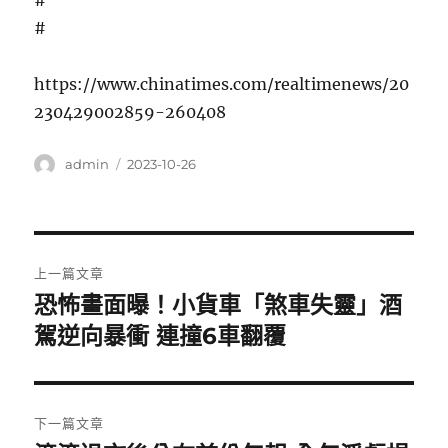
#
#
https://www.chinatimes.com/realtimenews/20
230429002859-260408
作
發
admin
2023-10-26
者
佈
日
期:
文
上一篇文章
章
恐怖畫面曝！小貨車「煞車失靈」酒
上
一
駕逆向暴衝 連撞6車翻覆
導
篇
覽
文
章:
下一篇文章