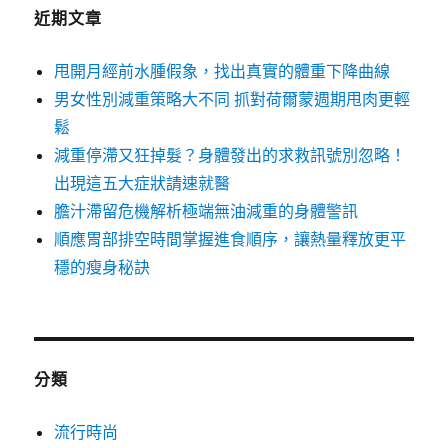
近期文章
甩開月經前水腫假象，找出真實的體重下降曲線
男女性別減重策略大不同 抓對荷爾蒙週期甩肉更輕
鬆
減重停滯又狂掉髮？身體發出的求救訊號別忽略！
出現這五大症狀請速就醫
膽汁滯留危機解析極端無油減重的身體警訊
順應胃部排空時間掌握進食順序，讓熱量釋放更平
穩的瘦身秘訣
分類
流行時尚