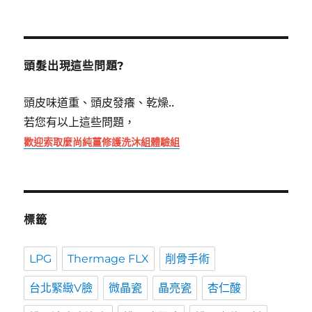
關
鍵
字:
頭髮出現這些問題?
頭皮味道重、頭皮發癢、乾燥..
若您有以上這些問題，
歡迎索取麼尚純薑修護洗沐組體驗組
標籤
LPG
Thermage FLX
削骨手術
台北緊緻V臉
微晶瓷
晶亮瓷
杏仁酸