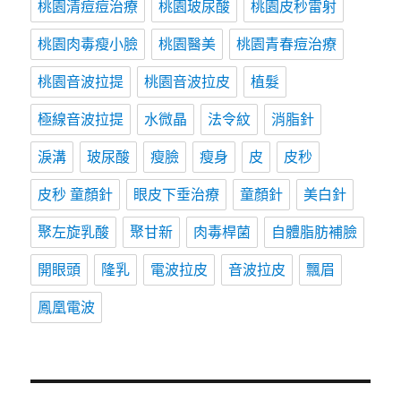
桃園清痘痘治療
桃園玻尿酸
桃園皮秒雷射
桃園肉毒瘦小臉
桃園醫美
桃園青春痘治療
桃園音波拉提
桃園音波拉皮
植髮
極線音波拉提
水微晶
法令紋
消脂針
淚溝
玻尿酸
瘦臉
瘦身
皮
皮秒
皮秒 童顏針
眼皮下垂治療
童顏針
美白針
聚左旋乳酸
聚甘新
肉毒桿菌
自體脂肪補臉
開眼頭
隆乳
電波拉皮
音波拉皮
飄眉
鳳凰電波