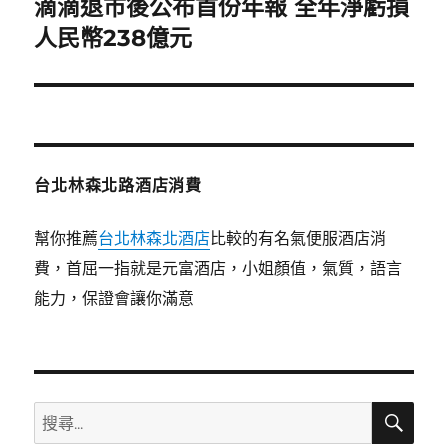
滴滴退市後公布首份年報 全年淨虧損
下
一
人民幣238億元
篇
文
章:
台北林森北路酒店消費
幫你推薦
台北林森北酒店
比較的有名氣便服酒店消
費，首屈一指就是元富酒店，小姐顏值，氣質，語言
能力，保證會讓你滿意
搜
搜
尋
尋