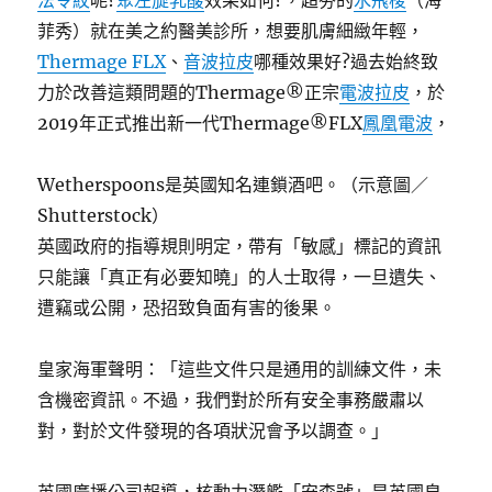
法令紋
呢?
聚左旋乳酸
效果如何?，超夯的
水飛梭
（海
菲秀）就在美之約醫美診所，想要肌膚細緻年輕，
Thermage FLX
、
音波拉皮
哪種效果好?過去始終致
力於改善這類問題的Thermage®正宗
電波拉皮
，於
2019年正式推出新一代Thermage®FLX
鳳凰電波
，
Wetherspoons是英國知名連鎖酒吧。（示意圖／
Shutterstock）
英國政府的指導規則明定，帶有「敏感」標記的資訊
只能讓「真正有必要知曉」的人士取得，一旦遺失、
遭竊或公開，恐招致負面有害的後果。
皇家海軍聲明：「這些文件只是通用的訓練文件，未
含機密資訊。不過，我們對於所有安全事務嚴肅以
對，對於文件發現的各項狀況會予以調查。」