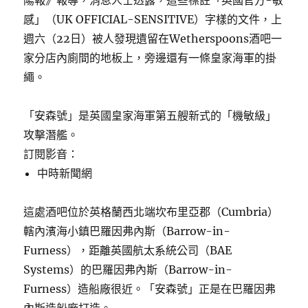
陽報》報導，消息人士透露，這些標註「英國官方-敏
感」（UK OFFICIAL-SENSITIVE）字樣的文件，上
週六（22日）被人發現遺留在Wetherspoons酒吧一
家分店內廁間的地板上，旁邊還有一條皇家海軍的掛
繩。
「安森號」是英國皇家海軍第五艘新式的「機敏級」
攻擊潛艦。
訂閱影音：
中時新聞網
這處酒吧位於英格蘭西北端坎布里亞郡（Cumbria）
轄內濱海小鎮巴羅因弗內斯（Barrow-in-
Furness），距離英國航太系統公司（BAE
Systems）的巴羅因弗內斯（Barrow-in-
Furness）造船廠很近。「安森號」正是在巴羅因弗