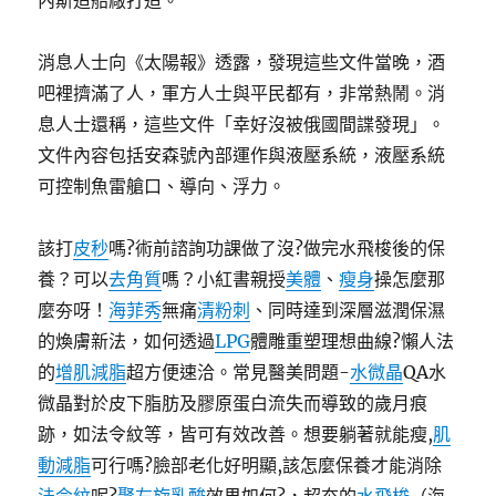
內斯造船廠打造。
消息人士向《太陽報》透露，發現這些文件當晚，酒
吧裡擠滿了人，軍方人士與平民都有，非常熱鬧。消
息人士還稱，這些文件「幸好沒被俄國間諜發現」。
文件內容包括安森號內部運作與液壓系統，液壓系統
可控制魚雷艙口、導向、浮力。
該打
皮秒
嗎?術前諮詢功課做了沒?做完水飛梭後的保
養？可以
去角質
嗎？小紅書親授
美體
、
瘦身
操怎麼那
麼夯呀！
海菲秀
無痛
清粉刺
、同時達到深層滋潤保濕
的煥膚新法，如何透過
LPG
體雕重塑理想曲線?懶人法
的
增肌減脂
超方便速洽。常見醫美問題-
水微晶
QA水
微晶對於皮下脂肪及膠原蛋白流失而導致的歲月痕
跡，如法令紋等，皆可有效改善。想要躺著就能瘦,
肌
動減脂
可行嗎?臉部老化好明顯,該怎麼保養才能消除