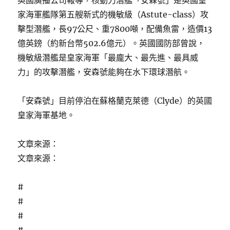
英國廣播公司報導，核動力潛艦「安森號」是英國皇
家海軍艦隊第五艘新式的機敏級（Astute-class）攻
擊型潛艦，長97公尺、重7800噸，配備魚雷，造價13
億英鎊（約新台幣502.6億元）。英國國防部曾說，
機敏級潛艦是皇家海軍「最龐大、最先進、最具威
力」的攻擊潛艦，安森號能夠在水下環球潛航。
「安森號」目前停泊在蘇格蘭克萊德（Clyde）的英國
皇家海軍基地。
文章來源：
文章來源：
#
#
#