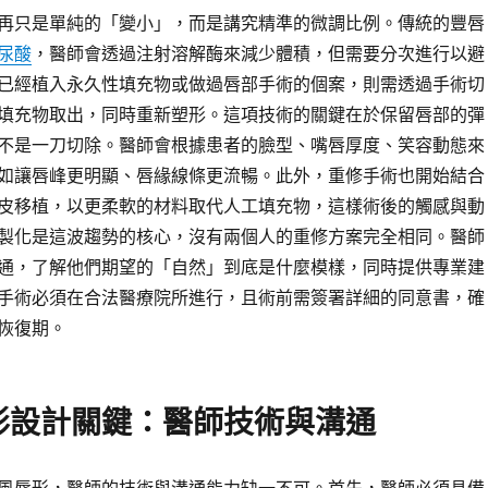
再只是單純的「變小」，而是講究精準的微調比例。傳統的豐唇
尿酸
，醫師會透過注射溶解酶來減少體積，但需要分次進行以避
已經植入永久性填充物或做過唇部手術的個案，則需透過手術切
填充物取出，同時重新塑形。這項技術的關鍵在於保留唇部的彈
不是一刀切除。醫師會根據患者的臉型、嘴唇厚度、笑容動態來
如讓唇峰更明顯、唇緣線條更流暢。此外，重修手術也開始結合
皮移植，以更柔軟的材料取代人工填充物，這樣術後的觸感與動
製化是這波趨勢的核心，沒有兩個人的重修方案完全相同。醫師
通，了解他們期望的「自然」到底是什麼模樣，同時提供專業建
手術必須在合法醫療院所進行，且術前需簽署詳細的同意書，確
恢復期。
形設計關鍵：醫師技術與溝通