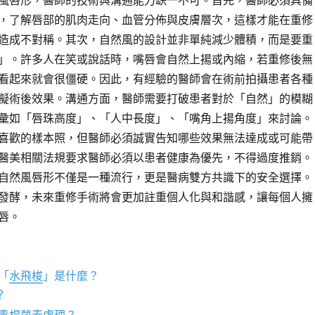
風唇形，醫師的技術與溝通能力缺一不可。首先，醫師必須具備
，了解唇部的肌肉走向、血管分佈與皮膚層次，這樣才能在重修
造成不對稱。其次，自然風的設計並非單純減少體積，而是要重
」。許多人在笑或說話時，嘴唇會自然上揚或內縮，若重修後無
看起來就會很僵硬。因此，有經驗的醫師會在術前拍攝患者各種
擬術後效果。溝通方面，醫師需要打破患者對於「自然」的模糊
彙如「唇珠高度」、「人中長度」、「嘴角上揚角度」來討論。
喜歡的樣本照，但醫師必須誠實告知哪些效果無法達成或可能帶
醫美相關法規要求醫師必須以患者健康為優先，不得過度推銷。
自然風唇形不僅是一種流行，更是醫病雙方共識下的安全選擇。
發酵，未來重修手術將會更加註重個人化與和諧感，讓每個人擁
唇。
「
水飛梭
」是什麼？
?