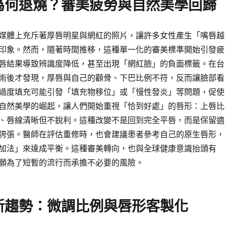
為何退燒？審美疲勞與自然美學回歸
媒體上充斥著厚唇明星與網紅的照片，讓許多女性產生「嘴唇越
印象。然而，隨著時間推移，這種單一化的審美標準開始引發疲
唇結果導致辨識度降低，甚至出現「網紅臉」的負面標籤。在台
術後才發現，厚唇與自己的顴骨、下巴比例不符，反而讓臉部看
過度填充可能引發「填充物移位」或「慢性發炎」等問題，促使
自然美學的崛起，讓人們開始重視「恰到好處」的唇形：上唇比
、唇線清晰但不銳利。這種改變不是回到完全平唇，而是保留適
誇張。醫師在評估重修時，也會建議患者參考自己的原生唇形，
加法」來達成平衡。這種審美轉向，也與全球健康意識抬頭有
願為了短暫的流行而承擔不必要的風險。
新趨勢：微調比例與唇形客製化