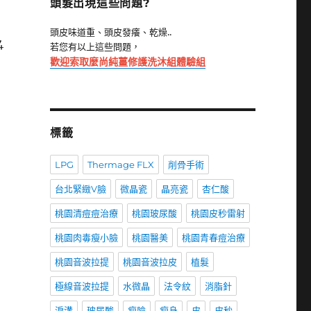
頭髮出現這些問題?
頭皮味道重、頭皮發癢、乾燥..
4
若您有以上這些問題，
歡迎索取麼尚純薑修護洗沐組體驗組
標籤
LPG
Thermage FLX
削骨手術
台北緊緻V臉
微晶瓷
晶亮瓷
杏仁酸
桃園清痘痘治療
桃園玻尿酸
桃園皮秒雷射
桃園肉毒瘦小臉
桃園醫美
桃園青春痘治療
桃園音波拉提
桃園音波拉皮
植髮
極線音波拉提
水微晶
法令紋
消脂針
淚溝
玻尿酸
瘦臉
瘦身
皮
皮秒