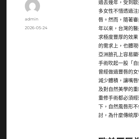
過去幾年，受到歐
多女性不惜透過注
作
admin
唇。然而，隨著審
者
發
2026-05-24
年以來，台灣的醫
佈
求極度豐厚的效果
日
的需求上，也體現
期:
亞洲臉孔上容易顯
手術吹起一股「自
曾經做過豐唇的女
減少體積，讓嘴唇
及對自然美學的重
重修手術都必須經
下，自然風唇形不
討，為什麼傳統厚