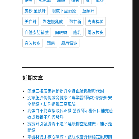
皮秒 童顏針
眼皮下垂治療
童顏針
美白針
聚左旋乳酸
聚甘新
肉毒桿菌
自體脂肪補臉
開眼頭
隆乳
電波拉皮
音波拉皮
飄眉
鳳凰電波
近期文章
簡單三招居家運動提升全身血液循環與代謝
別讓肥胖悄悄威脅健康？專業醫師解析瘦瘦針安
全關鍵，助你遠離三高風險
高蛋白不能直接取代正餐 營養師示警盲目補充恐
造成營養不均與發胖
瘦瘦針引發腸胃不適？延緩排空這樣做，補水是
關鍵
零器材徒手核心訓練，徹底改善脊椎穩定度的關