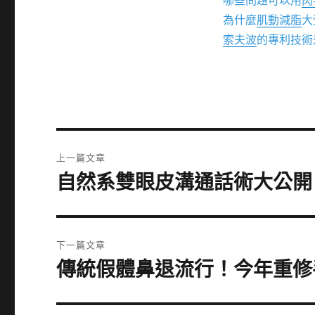
哪些問題可以用
肉
為什麼
肌動減脂
大
索夫波
的專利技術
文
上一篇文章
章
自然系雙眼皮溝通話術大公開
上
一
導
篇
覽
文
下一篇文章
章:
傳統假體鼻退流行！今年重修
下
一
篇