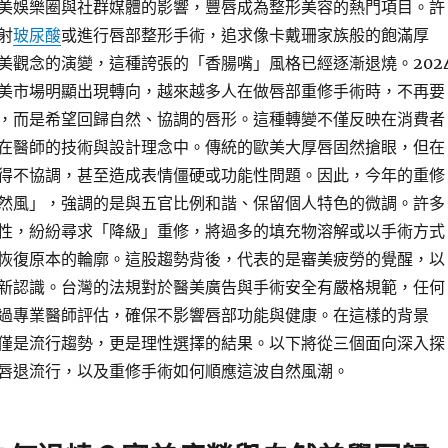
美娛樂圈與社群媒體的影響，豐唇成為整形美容的熱門項目。許
射
玻尿酸
或進行唇部整形手術，追求像卡戴珊家族般的飽滿厚
美觀念的演變，這種誇張的「香腸嘴」風格已經逐漸退燒。202
美市場明顯出現轉向，越來越多人在做唇部重修手術時，不再要
，而是希望回歸自然、協調的唇形。這種轉變不僅反映在消費者
在醫師的技術與設計理念中。傳統的歐美大厚唇固然搶眼，但在
得不協調，甚至造成表情僵硬或功能性問題。因此，今年的重修
然風」，強調的是與五官比例和諧、保留個人特色的微調。許多
性，紛紛尋求「降級」重修，將過多的填充物溶解或以手術方式
恢復原本的輪廓。這股趨勢背後，代表的是審美疲勞的覺醒，以
新認識。台灣的法規對於醫美廣告與手術安全有嚴格規範，任何
過專業醫師評估，確保不影響唇部功能與健康。在這樣的背景
僅是流行趨勢，更是理性選擇的結果。以下將從三個面向深入探
唇退流行，以及重修手術如何順應這波自然風潮。