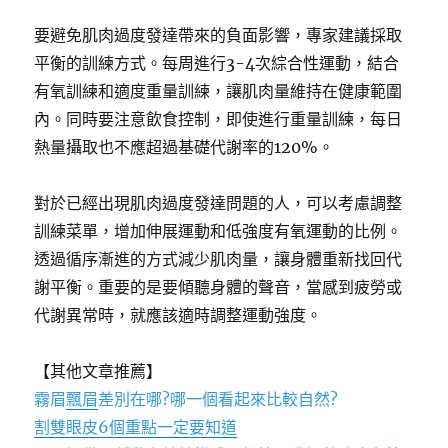
要避免肌肉過度發達帶來的負面影響，專家建議採取
平衡的訓練方式。每周進行3-4次綜合性運動，結合
有氧訓練和適度重量訓練，讓肌肉量維持在健康範圍
內。同時要注意飲食控制，即使進行重量訓練，每日
熱量攝取也不應超過基礎代謝率的120%。
對於已經出現肌肉過度發達問題的人，可以考慮調整
訓練菜單，增加伸展運動和低強度有氧運動的比例。
透過循序漸進的方式減少肌肉量，讓身體重新找回代
謝平衡。重要的是要傾聽身體的聲音，當感到疲勞或
代謝異常時，就應該適時調整運動強度。
【其他文章推薦】
霧眉
飄眉
差別在哪?哪一個看起來比較自然?
割雙眼皮6個重點一定要知道