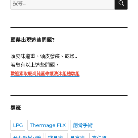
搜
尋
尋
關
鍵
字:
頭髮出現這些問題?
頭皮味道重、頭皮發癢、乾燥..
若您有以上這些問題，
歡迎索取麼尚純薑修護洗沐組體驗組
標籤
LPG
Thermage FLX
削骨手術