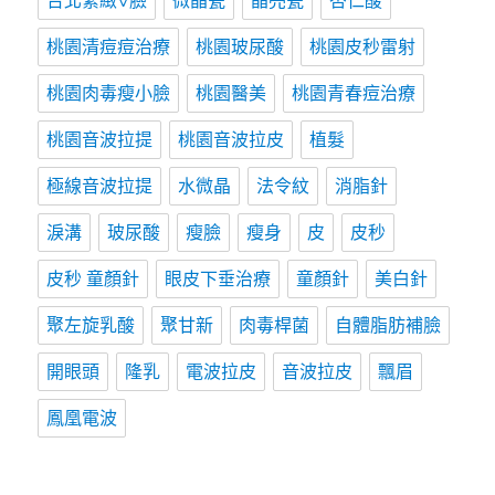
台北緊緻V臉
微晶瓷
晶亮瓷
杏仁酸
桃園清痘痘治療
桃園玻尿酸
桃園皮秒雷射
桃園肉毒瘦小臉
桃園醫美
桃園青春痘治療
桃園音波拉提
桃園音波拉皮
植髮
極線音波拉提
水微晶
法令紋
消脂針
淚溝
玻尿酸
瘦臉
瘦身
皮
皮秒
皮秒 童顏針
眼皮下垂治療
童顏針
美白針
聚左旋乳酸
聚甘新
肉毒桿菌
自體脂肪補臉
開眼頭
隆乳
電波拉皮
音波拉皮
飄眉
鳳凰電波