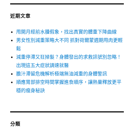
近期文章
甩開月經前水腫假象，找出真實的體重下降曲線
男女性別減重策略大不同 抓對荷爾蒙週期甩肉更輕
鬆
減重停滯又狂掉髮？身體發出的求救訊號別忽略！
出現這五大症狀請速就醫
膽汁滯留危機解析極端無油減重的身體警訊
順應胃部排空時間掌握進食順序，讓熱量釋放更平
穩的瘦身秘訣
分類