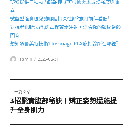
LPG
提供三種動力輪軸模式可根據需求調整強度與節
奏
微整型隆鼻
玻尿酸
哪個持久性好?施打前停看聽!!
對抗老化新法寶,
肉毒桿菌
素注射，消除你的皺紋逆齡
回春
想知道醫美新技術
Thermage FLX
施打診所在哪裡?
作
發
admin
2025-03-31
者
佈
日
期:
文
上一篇文章
章
3招緊實腹部秘訣！矯正姿勢還能提
上
一
升全身肌力
導
篇
覽
文