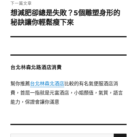
章:
下一篇文章
想減肥卻總是失敗？5個雕塑身形的
下
一
秘訣讓你輕鬆瘦下來
篇
文
章:
台北林森北路酒店消費
幫你推薦
台北林森北酒店
比較的有名氣便服酒店消
費，首屈一指就是元富酒店，小姐顏值，氣質，語言
能力，保證會讓你滿意
搜