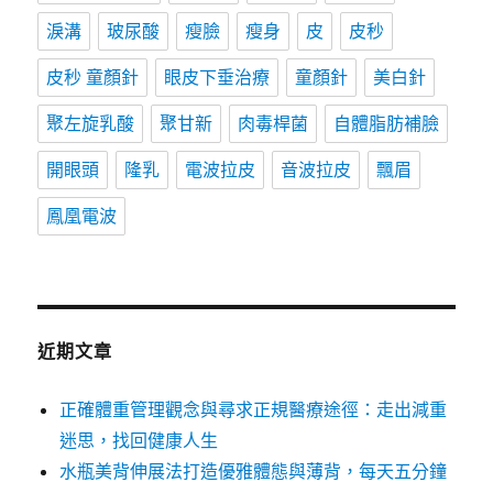
淚溝
玻尿酸
瘦臉
瘦身
皮
皮秒
皮秒 童顏針
眼皮下垂治療
童顏針
美白針
聚左旋乳酸
聚甘新
肉毒桿菌
自體脂肪補臉
開眼頭
隆乳
電波拉皮
音波拉皮
飄眉
鳳凰電波
近期文章
正確體重管理觀念與尋求正規醫療途徑：走出減重
迷思，找回健康人生
水瓶美背伸展法打造優雅體態與薄背，每天五分鐘