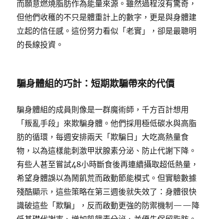
而願意燃燒脂肪作為能量來源。雖然過程沒有驚奇，
但他們收穫的不只是體重計上的數字，更是與身體建
立起的信任感。這份努力看似「老實」，卻是最聰明
的長線投資。
騙身體組的巧計：短期欺騙帶來的代價
騙身體組的成員則像是一群魔術師，千方百計想用
「叛亂手段」來欺騙身體。他們採用極低碳水與高脂
肪的循環，每週安排兩天「欺騙日」大吃高熱量食
物，以為這樣能刺激甲狀腺素分泌、防止代謝下降。
有些人甚至嘗試48小時斷食後再連續攝取超低熱量，
希望身體誤以為鬧飢荒而啟動節能模式。但實驗數據
殘酷顯示，這些策略在第三週後就失效了：身體很快
識破這些「欺騙」，反而啟動更強的防禦機制——降