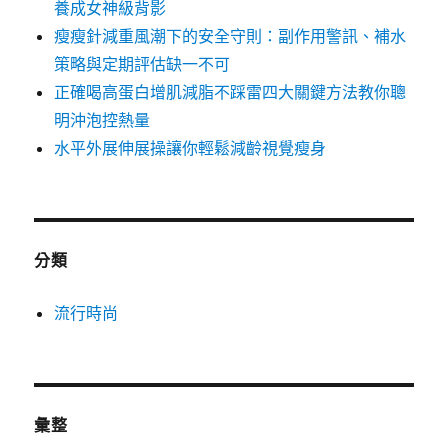
養成女神級背影
瘦瘦針減重風潮下的安全守則：副作用警訊、補水
策略與定期評估缺一不可
正確喝高蛋白增肌減脂不踩雷四大關鍵方法教你聰
明沖泡控熱量
水平外展伸展操讓你輕鬆減齡視覺瘦身
分類
流行時尚
彙整