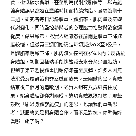
食、極低碳水循環、甚至利用代謝欺騙餐等，以為能
讓身體誤以為還在豐饒時期而持續燃脂。實驗為期十
二週，研究者每日記錄體重、體脂率、肌肉量及基礎
代謝變化，同時監控參與者的心理壓力指數與飲食遵
從度。結果顯示，老實人組雖然在前兩週體重下降速
度較慢，但從第三週開始穩定每週減少0.8至1公斤，
且體脂率明顯下降，肌肉流失控制在5%以內；反觀騙
身體組，初期因極端手段快速減去水分與少量脂肪，
但到了第五週後體重開始停滯甚至反彈，許多人因無
法承受反覆飢餓與罪惡感而放棄。最關鍵的是，實驗
結束後三個月的追蹤期，老實人組有八成維持住成
果，騙身體組卻僅剩兩成。這項實驗狠狠打臉了那些
鼓吹「騙過身體就能瘦」的迷思，也讓我們重新思
考：減肥終究是與身體合作，而不是對抗。你準備好
當哪一組了嗎？