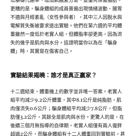
低基礎代謝率、增加飢餓素分泌、並優先保留脂肪。
更糟的是，騙身體組的成員普遍出現情緒波動、腸胃
不適與月經紊亂（女性參與者），其中三人因脫水與
電解質失衡被要求退出實驗。他們在第六週的平均體
重雖然一度低於老實人組，但體脂率卻更高，因為流
失的幾乎是肌肉與水分。這證明當你以為在「騙身
體」時，其實是在傷害自己。
實驗結果揭曉：誰才是真正贏家？
十二週結束，體重機上的數字並非唯一答案。老實人
組平均減少9.2公斤體重，其中8.1公斤是純脂肪，肌
肉僅流失0.6公斤；騙身體組平均減少7.8公斤，但脂
肪僅3.2公斤，其餘全是肌肉與水份。更驚人的是，在
後續三個月無指導的自律期，老實人組僅有兩人復胖
超過2公斤，而騙身體組有十二人體重回到實驗前，甚