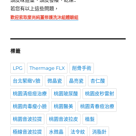
頭皮味道重、頭皮發癢、乾燥..
若您有以上這些問題，
歡迎索取麼尚純薑修護洗沐組體驗組
標籤
LPG
Thermage FLX
削骨手術
台北緊緻V臉
微晶瓷
晶亮瓷
杏仁酸
桃園清痘痘治療
桃園玻尿酸
桃園皮秒雷射
桃園肉毒瘦小臉
桃園醫美
桃園青春痘治療
桃園音波拉提
桃園音波拉皮
植髮
極線音波拉提
水微晶
法令紋
消脂針