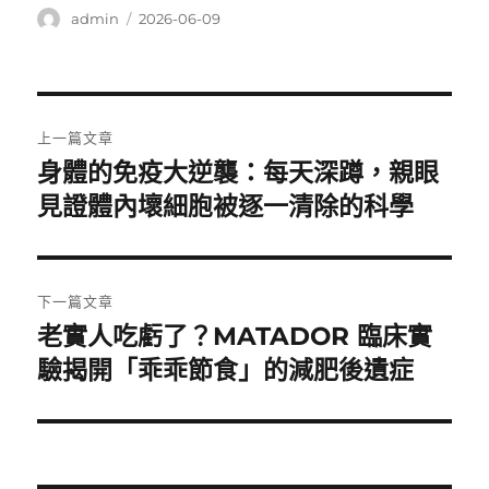
作
發
admin
2026-06-09
者
佈
日
期:
文
上一篇文章
章
身體的免疫大逆襲：每天深蹲，親眼
上
一
見證體內壞細胞被逐一清除的科學
導
篇
覽
文
章:
下一篇文章
老實人吃虧了？MATADOR 臨床實
下
一
驗揭開「乖乖節食」的減肥後遺症
篇
文
章: