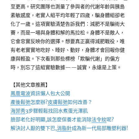
至更高。研究團隊也測量了參與者的代謝年齡與胰島
素敏感度，老實人組平均年輕了四歲，騙身體組卻老
化了一歲。這項實驗清楚告訴我們：減肥不是騙術大
賽，而是一場與身體和解的馬拉松。身體不是敵人，
它會忠實反映你的選擇。想要真正贏得減肥戰役，唯
有老老實實地吃好、睡好、動好，身體才會回報你健
康與輕盈。下次看到那些標榜「欺騙代謝」的偏方
時，別忘了這組實驗數據——誠實，永遠是上策。
【其他文章推薦】
鳳凰電波
資訊懶人包大公開
產後鬆弛
怎麼辦?
皮膚鬆弛
如何改善？
海菲秀
3步驟輕鬆找回水煮蛋光澤肌
臉部老化好明顯,該怎麼保養才能消除
法令紋
呢?
解決討人厭的雙下巴,
消脂針
成為新一代局部雕塑利器!