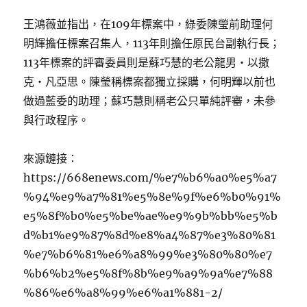
王鴻薇並指出，在109年標案中，綠委陳瑩前助理何
明輝擔任標案召集人，113年則擔任原民台副執行長；
113年標案的評審委員則是蘇巧慧的老公龍男‧以撒
克‧凡亞思。陳瑩稱標案都獨立採購，何明輝以前也
做過藍委的助理；蘇巧慧則稱老公只單純評審，未參
與行政程序。
來源鏈接：
https://668enews.com/%e7%b6%a0%e5%a7
%94%e9%a7%81%e5%8e%9f%e6%b0%91%
e5%8f%b0%e5%be%ae%e9%9b%bb%e5%b
d%b1%e9%87%8d%e8%a4%87%e3%80%81
%e7%b6%81%e6%a8%99%e3%80%80%e7
%b6%b2%e5%8f%8b%e9%a9%9a%e7%88
%86%e6%a8%99%e6%a1%881-2/