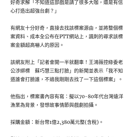
好奇求解「不知道這部戲是請了很多大咖，還是有信
心打造出超強台劇？」
有網友十分好奇，直接去找該標案源由，並將整個標
案資料、成本全公布在PTT網站上，諷刺的尋求該標
案金額超高嚇人的原因。
該網友附上「記者會開一半就翻車！王鴻薇控綠委老
公涉綁標 蘇巧慧三點打臉」的新聞並表示「我不知
道誰會打臉誰，不過我剛剛去找了一下這個標案」。
他指出，標案書內容有寫：擬以70-80年代台灣遠洋
漁業為背景，發想故事情節與戲劇拍攝。
採購金額：新台幣1億2,380萬元整(含稅)。