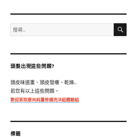
搜
搜
尋
尋
關
鍵
字:
頭髮出現這些問題?
頭皮味道重、頭皮發癢、乾燥..
若您有以上這些問題，
歡迎索取麼尚純薑修護洗沐組體驗組
標籤