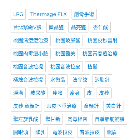
LPG
Thermage FLX
削骨手術
台北緊緻V臉
微晶瓷
晶亮瓷
杏仁酸
桃園清痘痘治療
桃園玻尿酸
桃園皮秒雷射
桃園肉毒瘦小臉
桃園醫美
桃園青春痘治療
桃園音波拉提
桃園音波拉皮
植髮
極線音波拉提
水微晶
法令紋
消脂針
淚溝
玻尿酸
瘦臉
瘦身
皮
皮秒
皮秒 童顏針
眼皮下垂治療
童顏針
美白針
聚左旋乳酸
聚甘新
肉毒桿菌
自體脂肪補臉
開眼頭
隆乳
電波拉皮
音波拉皮
飄眉