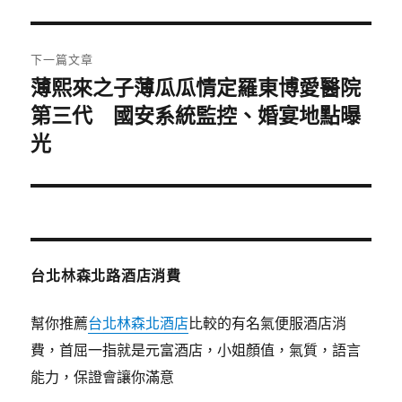
篇
覽
文
章:
下一篇文章
薄熙來之子薄瓜瓜情定羅東博愛醫院
下
一
第三代 國安系統監控、婚宴地點曝
篇
光
文
章:
台北林森北路酒店消費
幫你推薦
台北林森北酒店
比較的有名氣便服酒店消
費，首屈一指就是元富酒店，小姐顏值，氣質，語言
能力，保證會讓你滿意