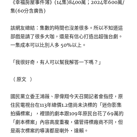
《幸福房屋事件簿》(14集)8400萬；2024年600萬/
集(60分含廣告)
該網友總結：集數的時間也沒差很多。所以不知道這
部戲是請了很多大咖，還是有信心打造出超強台劇。
一集成本可以比別人多 50%以上。
「我很好奇，有人可以幫我解答一下嗎？」
（ 原文 ）
國民黨立委王鴻薇、廖偉翔今天召開記者會指控，原
住民電視台在113年總價1.2億尚未決標的「迷你影集
拍攝標案」，裡頭的劇本跟109年原民台花了69萬的
「劇本標案」內容高度重複，儘管得標廠商不同，但
是兩次標案的導演都是喇外‧達賴。