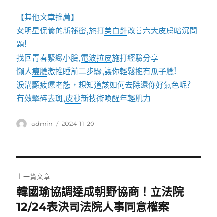
【其他文章推薦】
女明星保養的新祕密,施打
美白針
改善六大皮膚暗沉問
題!
找回青春緊緻小臉,
電波拉皮
施打經驗分享
懶人
瘦臉
激推睡前二步驟,讓你輕鬆擁有瓜子臉!
淚溝
顯疲憊老態，想知道該如何去除還你好氣色呢?
有效擊碎去斑,
皮秒
新技術喚醒年輕肌力
作
發
admin
2024-11-20
者
佈
日
期:
文
上一篇文章
章
韓國瑜協調達成朝野協商！立法院
上
一
12/24表決司法院人事同意權案
導