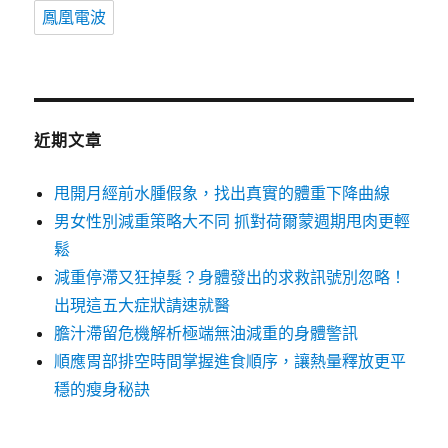
鳳凰電波
近期文章
甩開月經前水腫假象，找出真實的體重下降曲線
男女性別減重策略大不同 抓對荷爾蒙週期甩肉更輕
鬆
減重停滯又狂掉髮？身體發出的求救訊號別忽略！
出現這五大症狀請速就醫
膽汁滯留危機解析極端無油減重的身體警訊
順應胃部排空時間掌握進食順序，讓熱量釋放更平
穩的瘦身秘訣