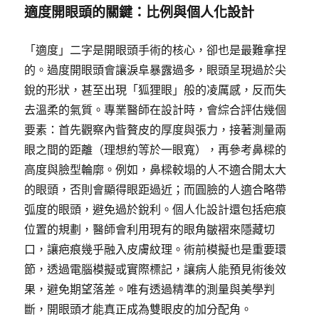
適度開眼頭的關鍵：比例與個人化設計
「適度」二字是開眼頭手術的核心，卻也是最難拿捏
的。過度開眼頭會讓淚阜暴露過多，眼頭呈現過於尖
銳的形狀，甚至出現「狐狸眼」般的凌厲感，反而失
去溫柔的氣質。專業醫師在設計時，會綜合評估幾個
要素：首先觀察內眥贅皮的厚度與張力，接著測量兩
眼之間的距離（理想約等於一眼寬），再參考鼻樑的
高度與臉型輪廓。例如，鼻樑較塌的人不適合開太大
的眼頭，否則會顯得眼距過近；而圓臉的人適合略帶
弧度的眼頭，避免過於銳利。個人化設計還包括疤痕
位置的規劃，醫師會利用現有的眼角皺褶來隱藏切
口，讓疤痕幾乎融入皮膚紋理。術前模擬也是重要環
節，透過電腦模擬或實際標記，讓病人能預見術後效
果，避免期望落差。唯有透過精準的測量與美學判
斷，開眼頭才能真正成為雙眼皮的加分配角。