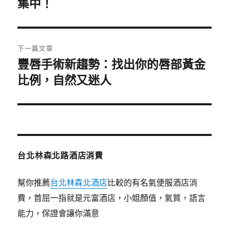
一
集中！
導
篇
覽
文
章:
下一篇文章
豐唇手術新趨勢：找出你的唇部黃金
下
一
比例，自然又迷人
篇
文
章:
台北林森北路酒店消費
幫你推薦
台北林森北酒店
比較的有名氣便服酒店消
費，首屈一指就是元富酒店，小姐顏值，氣質，語言
能力，保證會讓你滿意