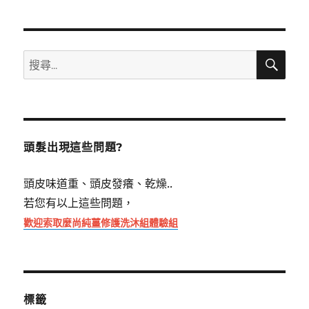
搜
搜
尋
尋
關
鍵
字:
頭髮出現這些問題?
頭皮味道重、頭皮發癢、乾燥..
若您有以上這些問題，
歡迎索取麼尚純薑修護洗沐組體驗組
標籤