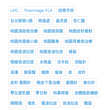
LPG
Thermage FLX
削骨手術
台北緊緻V臉
微晶瓷
晶亮瓷
杏仁酸
桃園清痘痘治療
桃園玻尿酸
桃園皮秒雷射
桃園肉毒瘦小臉
桃園醫美
桃園青春痘治療
桃園音波拉提
桃園音波拉皮
植髮
極線音波拉提
水微晶
法令紋
消脂針
淚溝
玻尿酸
瘦臉
瘦身
皮
皮秒
皮秒 童顏針
眼皮下垂治療
童顏針
美白針
聚左旋乳酸
聚甘新
肉毒桿菌
自體脂肪補臉
開眼頭
隆乳
電波拉皮
音波拉皮
飄眉