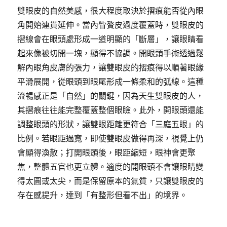
雙眼皮的自然美感，很大程度取決於摺痕能否從內眼
角開始連貫延伸。當內眥贅皮過度覆蓋時，雙眼皮的
摺線會在眼頭處形成一道明顯的「斷層」，讓眼睛看
起來像被切開一塊，顯得不協調。開眼頭手術透過鬆
解內眼角皮膚的張力，讓雙眼皮的摺痕得以順著眼緣
平滑展開，從眼頭到眼尾形成一條柔和的弧線。這種
流暢感正是「自然」的關鍵，因為天生雙眼皮的人，
其摺痕往往能完整覆蓋整個眼瞼。此外，開眼頭還能
調整眼頭的形狀，讓雙眼距離更符合「三庭五眼」的
比例。若眼距過寬，即使雙眼皮做得再深，視覺上仍
會顯得渙散；打開眼頭後，眼距縮短，眼神會更聚
焦，整體五官也更立體。適度的開眼頭不會讓眼睛變
得太圓或太尖，而是保留原本的氣質，只讓雙眼皮的
存在感提升，達到「有整形但看不出」的境界。