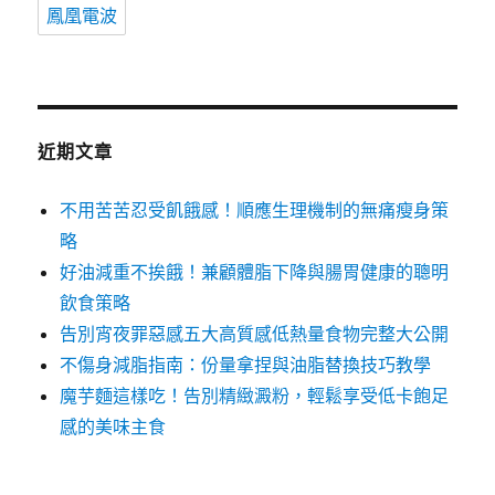
鳳凰電波
近期文章
不用苦苦忍受飢餓感！順應生理機制的無痛瘦身策
略
好油減重不挨餓！兼顧體脂下降與腸胃健康的聰明
飲食策略
告別宵夜罪惡感五大高質感低熱量食物完整大公開
不傷身減脂指南：份量拿捏與油脂替換技巧教學
魔芋麵這樣吃！告別精緻澱粉，輕鬆享受低卡飽足
感的美味主食