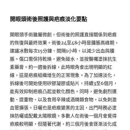
開眼頭術後照護與疤痕淡化要點
開眼頭手術雖屬微創，但術後的照護直接關係到疤痕
的恢復與最終效果。術後24至48小時是腫脹高峰期，
建議冰敷每次15分鐘、間隔1小時，以減少出血與腫
脹。傷口需保持乾燥，避免碰水，並按醫囑塗抹抗生
素藥膏。約一週後拆線，此時眼角會出現明顯的紅
線，這是疤痕組織增生的正常現象。為了加速淡化，
拆線後可開始使用矽膠凝膠或貼片，持續3至6個月，
能有效抑制疤痕凸起並軟化顏色。同時，避免劇烈運
動、提重物、以及食用辛辣或酒精類食物，以免刺激
血管擴張。日曬也是疤痕變黑的主因，出門時務必塗
抹防曬或配戴太陽眼鏡。多數人在術後一個月會覺得
疤痕較明顯，但隨著代謝，約三個月後會逐漸淡化成