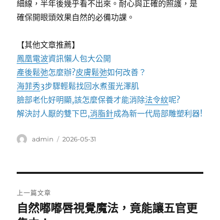
細線，半年後幾乎看不出來。耐心與正確的照護，是
確保開眼頭效果自然的必備功課。
【其他文章推薦】
鳳凰電波
資訊懶人包大公開
產後鬆弛
怎麼辦?
皮膚鬆弛
如何改善？
海菲秀
3步驟輕鬆找回水煮蛋光澤肌
臉部老化好明顯,該怎麼保養才能消除
法令紋
呢?
解決討人厭的雙下巴,
消脂針
成為新一代局部雕塑利器!
作
發
admin
2026-05-31
者
佈
日
期:
文
上一篇文章
章
自然嘟嘟唇視覺魔法，竟能讓五官更
上