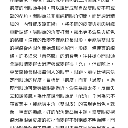
在眼頭處「斷掉」或形成不自然的三角區域。因此，
適度的開眼頭手術，可以說是成就自然雙眼皮不可或
缺的配角。開眼頭並非單純把眼角切開，而是透過精
細的「內眥贅皮矯正術」，將多餘的皮膚與肌肉組織
重新調整，讓眼頭的角度打開，露出更多淚阜與紅色
的黏膜。這樣的改變不僅能拉長眼形，更能讓雙眼皮
的摺痕從內眼角開始流暢地展開，形成一條連貫的線
條。許多追求「自然感」的消費者，往往擔心開眼頭
會讓眼睛變得太過誇張或變得很「兇」，但實際上，
專業醫師會根據每個人的眼型、眼距、臉型比例來決
定開眼頭的程度，目標是「適度」而非「過度」。過
度開眼頭可能導致眼距過近、淚阜暴露太多，反而失
去和諧美感。為什麼說開眼頭是「配角」？因為它不
喧賓奪主，卻能讓主角（雙眼皮）的表現更出色。就
像一幅畫的襯紙，好的配角能凸顯主題。當雙眼皮摺
痕因為眼頭皮膚的拉扯而變得不對稱或不明顯時，開