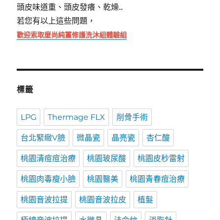
頭皮味道重、頭皮發癢、乾燥..
若您有以上這些問題，
歡迎索取麼尚純薑修護洗沐組體驗組
標籤
LPG
Thermage FLX
削骨手術
台北緊緻V臉
微晶瓷
晶亮瓷
杏仁酸
桃園清痘痘治療
桃園玻尿酸
桃園皮秒雷射
桃園肉毒瘦小臉
桃園醫美
桃園青春痘治療
桃園音波拉提
桃園音波拉皮
植髮