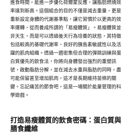
進食時間，能進一步優化荷爾蒙反應，讓脂肪燃燒效
率達到新高。這個組合的目的不僅是減去重量，更是
重新設定身體的代謝基準點，讓它習慣於以更高的效
率運轉，從而養成所謂的「易瘦體質」。易瘦體質並
非天生，而是可以透過後天行為培養的狀態，其特徵
包括較高的基礎代謝率、良好的胰島素敏感性以及活
躍的肌肉組織。透過一週密集但合理的彈跳訓練與蛋
白質優先的飲食法，你將向身體發出強烈的重塑訊
號，啟動脂肪分解，並在減去水重與脂肪的同時，盡
可能保留甚至增加肌肉，這才是長期維持苗條的關
鍵。忘記痛苦的節食吧，這是一場關於能量管理的科
學遊戲。
打造易瘦體質的飲食密碼：蛋白質與
膳食纖維