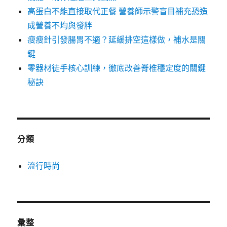
高蛋白不能直接取代正餐 營養師示警盲目補充恐造
成營養不均與發胖
瘦瘦針引發腸胃不適？延緩排空這樣做，補水是關
鍵
零器材徒手核心訓練，徹底改善脊椎穩定度的關鍵
秘訣
分類
流行時尚
彙整