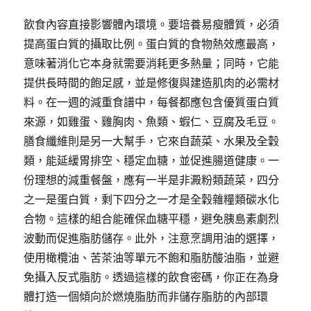
飲食內容直接影響體內環境。要培養易瘦體質，必須
提高蛋白質的攝取比例。蛋白質的食物熱效應最高，
意味著消化它本身就需要消耗更多熱量；同時，它能
提供長時間的飽足感，並是修復與建造肌肉的必需材
料。在一週的減重食譜中，每餐都應包含優質蛋白質
來源，如雞蛋、雞胸肉、魚類、蝦仁、豆腐及毛豆。
膳食纖維則是另一大幫手，它來自蔬菜、水果及全穀
類，能延緩胃排空、穩定血糖，並促進腸道健康。一
份理想的減重餐盤，應有一半是非澱粉類蔬菜，四分
之一是蛋白質，剩下四分之一才是全穀雜糧類碳水化
合物。這樣的組合能確保血糖平穩，避免胰島素劇烈
波動而促進脂肪儲存。此外，注意烹調用油的選擇，
使用橄欖油、苦茶油等單元不飽和脂肪酸油脂，並避
免攝入反式脂肪。透過這樣的飲食密碼，你正在為身
體打造一個傾向於燃燒脂肪而非儲存脂肪的內部環