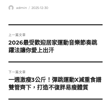
作
發
admin
2025-12-30
者
佈
日
期:
文
上一篇文章
章
2026最受歡迎居家運動音樂節奏跳
上
一
躍法讓你愛上出汗
導
篇
覽
文
章:
下一篇文章
一週激瘦3公斤！彈跳運動X減重食譜
下
一
雙管齊下，打造不復胖易瘦體質
篇
文
章: