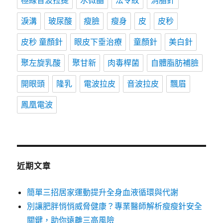
極線音波拉提
水微晶
法令紋
消脂針
淚溝
玻尿酸
瘦臉
瘦身
皮
皮秒
皮秒 童顏針
眼皮下垂治療
童顏針
美白針
聚左旋乳酸
聚甘新
肉毒桿菌
自體脂肪補臉
開眼頭
隆乳
電波拉皮
音波拉皮
飄眉
鳳凰電波
近期文章
簡單三招居家運動提升全身血液循環與代謝
別讓肥胖悄悄威脅健康？專業醫師解析瘦瘦針安全
關鍵，助你遠離三高風險