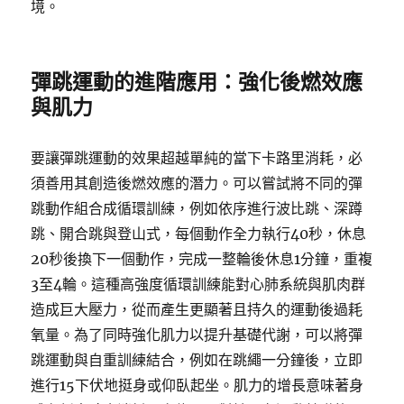
境。
彈跳運動的進階應用：強化後燃效應
與肌力
要讓彈跳運動的效果超越單純的當下卡路里消耗，必
須善用其創造後燃效應的潛力。可以嘗試將不同的彈
跳動作組合成循環訓練，例如依序進行波比跳、深蹲
跳、開合跳與登山式，每個動作全力執行40秒，休息
20秒後換下一個動作，完成一整輪後休息1分鐘，重複
3至4輪。這種高強度循環訓練能對心肺系統與肌肉群
造成巨大壓力，從而產生更顯著且持久的運動後過耗
氧量。為了同時強化肌力以提升基礎代謝，可以將彈
跳運動與自重訓練結合，例如在跳繩一分鐘後，立即
進行15下伏地挺身或仰臥起坐。肌力的增長意味著身