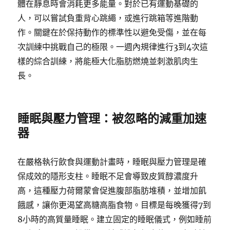
體在靜息時會消耗更多能量。對於已有運動基礎的
人，可以嘗試負重背心跳繩，或進行跳箱等進階動
作。關鍵在於保持動作的標準性以避免受傷，並在每
次訓練中挑戰自己的極限。一週內規律進行3到4次這
樣的綜合訓練，將能極大化脂肪燃燒並刺激肌肉生
長。
睡眠與壓力管理：被忽略的減重加速
器
在嚴格執行飲食與運動計畫時，睡眠與壓力管理是確
保成效的隱形支柱。睡眠不足會導致皮質醇濃度升
高，這種壓力荷爾蒙會促進腹部脂肪堆積，並增加飢
餓感，讓你更渴望高糖高脂食物。目標是每晚獲得7到
8小時的高質量睡眠。建立固定的睡眠儀式，例如睡前