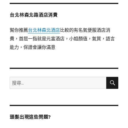
台北林森北路酒店消費
幫你推薦
台北林森北酒店
比較的有名氣便服酒店消
費，首屈一指就是元富酒店，小姐顏值，氣質，語言
能力，保證會讓你滿意
搜
搜
尋
尋
關
鍵
字:
頭髮出現這些問題?