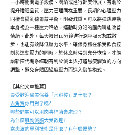
一小時關閉電子設備、閱讀或進行輕度伸展，有助於
提升睡眠品質。壓力管理同樣重要，長期的心理壓力
同樣會擾亂荷爾蒙平衡，阻礙減重。可以將彈跳運動
本身視為一種壓力釋放，運動時分泌的腦內啡能改善
情緒。此外，每天撥出10分鐘進行深呼吸冥想或散
步，也能有效降低壓力水平。確保身體在承受飲食控
制與運動壓力的同時，於休息時得到充分恢復，才能
讓新陳代謝系統朝有利於減重與打造易瘦體質的方向
調整，避免身體因過度壓力而進入儲能模式。
【其他文章推薦】
最受歡迎醫美保養「
水飛梭
」是什麼？
去角質
你用對了嗎?
哪些問題可以用
肉毒桿菌
素處理？
為什麼
肌動減脂
大受歡迎?
索夫波
的專利技術是什麼？有什麼優勢？