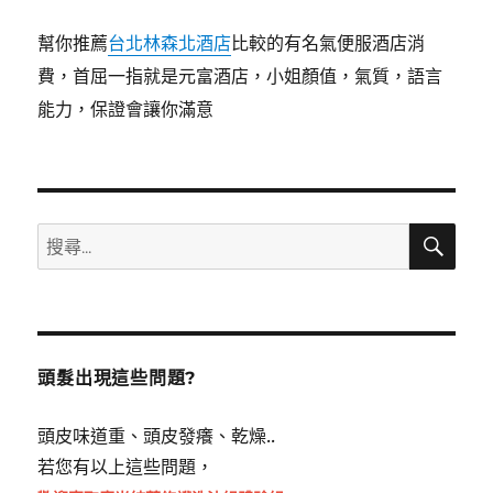
幫你推薦
台北林森北酒店
比較的有名氣便服酒店消
費，首屈一指就是元富酒店，小姐顏值，氣質，語言
能力，保證會讓你滿意
搜
搜
尋
尋
關
鍵
字:
頭髮出現這些問題?
頭皮味道重、頭皮發癢、乾燥..
若您有以上這些問題，