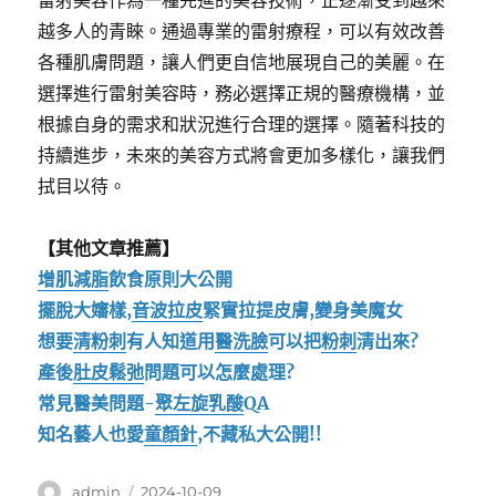
雷射美容作為一種先進的美容技術，正逐漸受到越來
越多人的青睞。通過專業的雷射療程，可以有效改善
各種肌膚問題，讓人們更自信地展現自己的美麗。在
選擇進行雷射美容時，務必選擇正規的醫療機構，並
根據自身的需求和狀況進行合理的選擇。隨著科技的
持續進步，未來的美容方式將會更加多樣化，讓我們
拭目以待。
【其他文章推薦】
增肌減脂
飲食原則大公開
擺脫大嬸樣,
音波拉皮
緊實拉提皮膚,變身美魔女
想要
清粉刺
有人知道用
醫洗臉
可以把
粉刺
清出來?
產後
肚皮鬆弛
問題可以怎麼處理?
常見醫美問題-
聚左旋乳酸
QA
知名藝人也愛
童顏針
,不藏私大公開!!
作
發
admin
2024-10-09