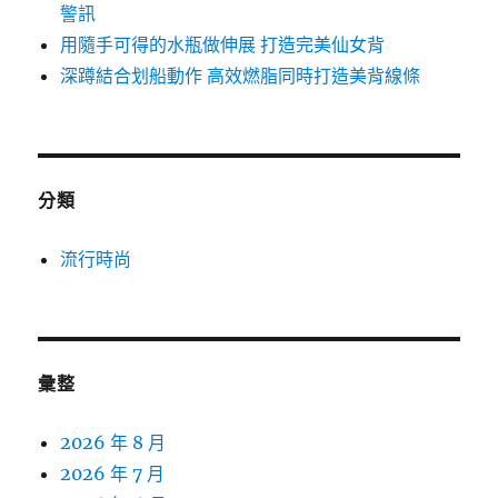
警訊
用隨手可得的水瓶做伸展 打造完美仙女背
深蹲結合划船動作 高效燃脂同時打造美背線條
分類
流行時尚
彙整
2026 年 8 月
2026 年 7 月