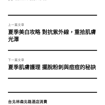
者
佈
日
期:
文
上一篇文章
章
夏季美白攻略 對抗紫外線，重拾肌膚
上
一
光澤
導
篇
覽
文
章:
下一篇文章
夏季肌膚護理 擺脫粉刺與痘痘的秘訣
下
一
篇
文
章:
台北林森北路酒店消費