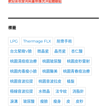
歡迎索取麼尚純薑修護洗沐組體驗組
標籤
LPG
Thermage FLX
削骨手術
台北緊緻V臉
微晶瓷
晶亮瓷
杏仁酸
桃園清痘痘治療
桃園玻尿酸
桃園皮秒雷射
桃園肉毒瘦小臉
桃園醫美
桃園青春痘治療
桃園音波拉提
桃園音波拉皮
植髮
極線音波拉提
水微晶
法令紋
消脂針
淚溝
玻尿酸
瘦臉
瘦身
皮
皮秒