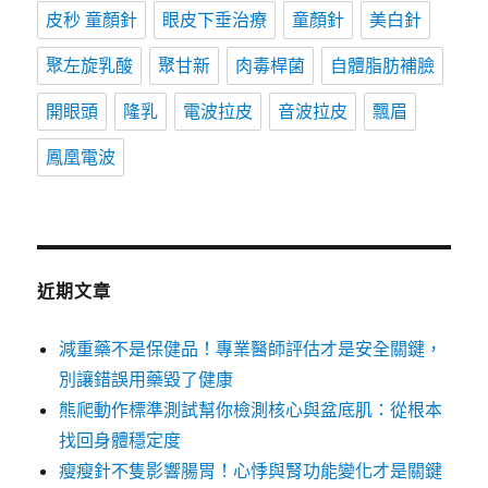
皮秒 童顏針
眼皮下垂治療
童顏針
美白針
聚左旋乳酸
聚甘新
肉毒桿菌
自體脂肪補臉
開眼頭
隆乳
電波拉皮
音波拉皮
飄眉
鳳凰電波
近期文章
減重藥不是保健品！專業醫師評估才是安全關鍵，
別讓錯誤用藥毀了健康
熊爬動作標準測試幫你檢測核心與盆底肌：從根本
找回身體穩定度
瘦瘦針不隻影響腸胃！心悸與腎功能變化才是關鍵