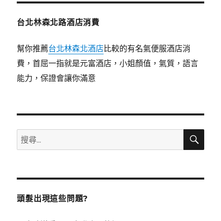
台北林森北路酒店消費
幫你推薦
台北林森北酒店
比較的有名氣便服酒店消
費，首屈一指就是元富酒店，小姐顏值，氣質，語言
能力，保證會讓你滿意
搜
搜
尋
尋
關
鍵
字:
頭髮出現這些問題?