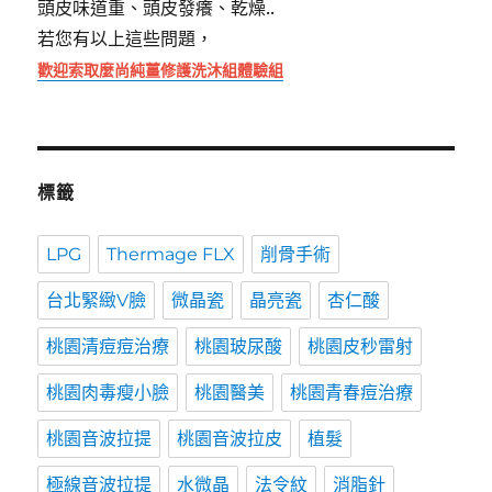
頭皮味道重、頭皮發癢、乾燥..
若您有以上這些問題，
歡迎索取麼尚純薑修護洗沐組體驗組
標籤
LPG
Thermage FLX
削骨手術
台北緊緻V臉
微晶瓷
晶亮瓷
杏仁酸
桃園清痘痘治療
桃園玻尿酸
桃園皮秒雷射
桃園肉毒瘦小臉
桃園醫美
桃園青春痘治療
桃園音波拉提
桃園音波拉皮
植髮
極線音波拉提
水微晶
法令紋
消脂針