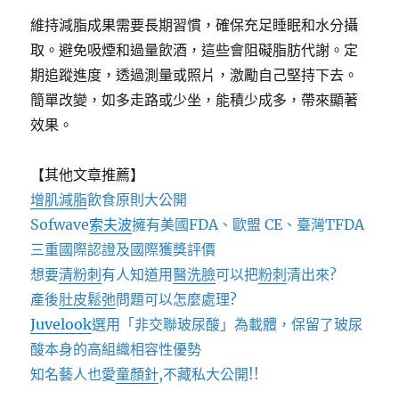
維持減脂成果需要長期習慣，確保充足睡眠和水分攝
取。避免吸煙和過量飲酒，這些會阻礙脂肪代謝。定
期追蹤進度，透過測量或照片，激勵自己堅持下去。
簡單改變，如多走路或少坐，能積少成多，帶來顯著
效果。
【其他文章推薦】
增肌減脂
飲食原則大公開
Sofwave
索夫波
擁有美國FDA、歐盟 CE、臺灣TFDA
三重國際認證及國際獲獎評價
想要
清粉刺
有人知道用
醫洗臉
可以把
粉刺
清出來?
產後
肚皮鬆弛
問題可以怎麼處理?
Juvelook
選用「非交聯玻尿酸」為載體，保留了玻尿
酸本身的高組織相容性優勢
知名藝人也愛
童顏針
,不藏私大公開!!