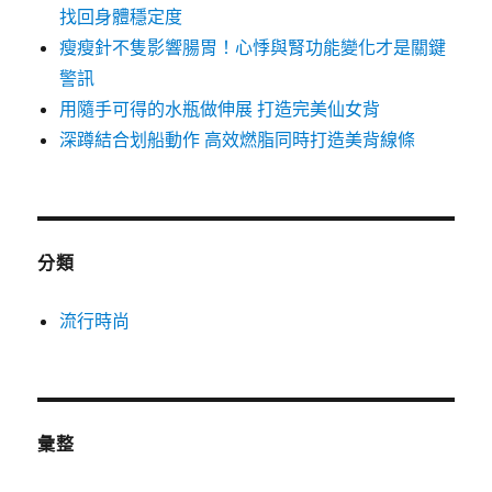
找回身體穩定度
瘦瘦針不隻影響腸胃！心悸與腎功能變化才是關鍵
警訊
用隨手可得的水瓶做伸展 打造完美仙女背
深蹲結合划船動作 高效燃脂同時打造美背線條
分類
流行時尚
彙整