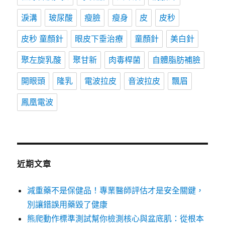
淚溝
玻尿酸
瘦臉
瘦身
皮
皮秒
皮秒 童顏針
眼皮下垂治療
童顏針
美白針
聚左旋乳酸
聚甘新
肉毒桿菌
自體脂肪補臉
開眼頭
隆乳
電波拉皮
音波拉皮
飄眉
鳳凰電波
近期文章
減重藥不是保健品！專業醫師評估才是安全關鍵，
別讓錯誤用藥毀了健康
熊爬動作標準測試幫你檢測核心與盆底肌：從根本