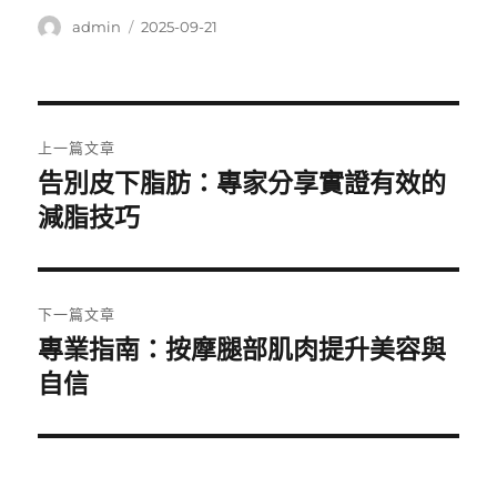
作
發
admin
2025-09-21
者
佈
日
期:
文
上一篇文章
章
告別皮下脂肪：專家分享實證有效的
上
一
減脂技巧
導
篇
覽
文
章:
下一篇文章
專業指南：按摩腿部肌肉提升美容與
下
一
自信
篇
文
章: