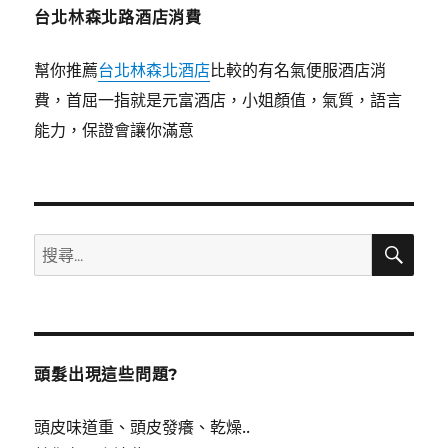
台北林森北路酒店消費
幫你推薦
台北林森北酒店
比較的有名氣便服酒店消
費，首屈一指就是元富酒店，小姐顏值，氣質，語言
能力，保證會讓你滿意
搜
搜
尋
尋
關
鍵
字:
頭髮出現這些問題?
頭皮味道重、頭皮發癢、乾燥..