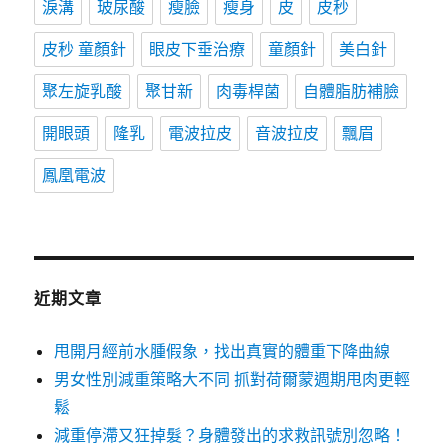
淚溝
玻尿酸
瘦臉
瘦身
皮
皮秒
皮秒 童顏針
眼皮下垂治療
童顏針
美白針
聚左旋乳酸
聚甘新
肉毒桿菌
自體脂肪補臉
開眼頭
隆乳
電波拉皮
音波拉皮
飄眉
鳳凰電波
近期文章
甩開月經前水腫假象，找出真實的體重下降曲線
男女性別減重策略大不同 抓對荷爾蒙週期甩肉更輕
鬆
減重停滯又狂掉髮？身體發出的求救訊號別忽略！