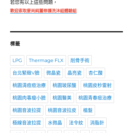
若您有以上這些問題，
歡迎索取麼尚純薑修護洗沐組體驗組
標籤
LPG
Thermage FLX
削骨手術
台北緊緻V臉
微晶瓷
晶亮瓷
杏仁酸
桃園清痘痘治療
桃園玻尿酸
桃園皮秒雷射
桃園肉毒瘦小臉
桃園醫美
桃園青春痘治療
桃園音波拉提
桃園音波拉皮
植髮
極線音波拉提
水微晶
法令紋
消脂針