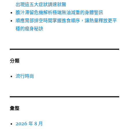
出現這五大症狀請速就醫
膽汁滯留危機解析極端無油減重的身體警訊
順應胃部排空時間掌握進食順序，讓熱量釋放更平
穩的瘦身秘訣
分類
流行時尚
彙整
2026 年 8 月