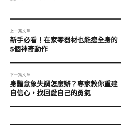
者
佈
日
期:
文
上一篇文章
章
新手必看！在家零器材也能瘦全身的
上
一
5個神奇動作
導
篇
覽
文
章:
下一篇文章
身體意象失調怎麼辦？專家教你重建
下
一
自信心，找回愛自己的勇氣
篇
文
章: