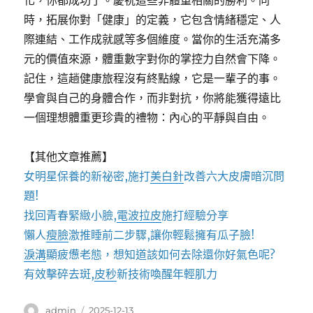
化，你都成功了。慶祝這些非體重相關的勝利。同
時，拓展你對「健康」的定義，它包含情緒穩定、人
際連結、工作成就感等多個維度。當你的生活充滿多
元的價值來源，體重數字對你的掌控力自然會下降。
記住，這趟健康旅程沒有終點線，它是一輩子的事。
學會與自己的身體合作，而非對抗，你將能獲得遠比
一個理想體重更珍貴的禮物：內心的平靜與自由。
【其他文章推薦】
女明星保養的新祕密,施打
美白針
改善六大皮膚暗沉問
題!
找回青春緊緻小臉,
電波拉皮
施打經驗分享
懶人
瘦臉
激推睡前二步驟,讓你輕鬆擁有瓜子臉!
淚溝
顯疲憊老態，想知道該如何去除還你好氣色呢?
有效擊碎去斑,
皮秒
新技術喚醒年輕肌力
作
發
admin
2025-12-13