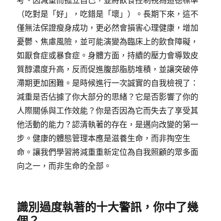
考、因減重而孤立自己，並將飲食控制視為道德標準
（吃對是「好」，吃錯是「壞」）。長期下來，這不
僅無法保證瘦身成功，更必然會損害心理健康，增加
憂鬱、焦慮風險，並可能演變為臨床上的飲食障礙，
如厭食症或暴食症。身體方面，持續的壓力會導致皮
質醇濃度升高，反而促進腹部脂肪堆積，並讓突破停
滯期更加困難。是時候進行一次誠實的自我檢視了：
減重是否佔據了你大部分的思緒？它是否影響了你的
人際關係與工作效能？你是否因為它而失去了享受其
他活動的能力？認清執著的存在，是邁向改變的第一
步。健康的體態管理本應是滋養生命，而非掏空生
命。讓我們學習將減重重新定位為自我照顧的眾多面
向之一，而非生命的全部。
識別過度執著的十大警訊，你中了幾
個？