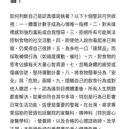
如何判斷自己是認真還是執著？以下十個警訊可供檢
視：一，體重計數字成為心情唯一指標。二，對未達
標感到強烈羞恥或自我憎惡。三，拒絕所有可能無法
控制食物的社交活動。四，即使他人說你看起來已夠
瘦，仍覺得自己很胖。五，為多吃一口「違禁品」而
採取補償行為（如過度運動、催吐）。六，對食物的
思考佔據每天大量心智資源。七，忽略身體的疲勞或
傷痛信號，堅持運動計畫。八，將食物簡單分為「安
全」與「危險」兩類。九，隱瞞自己的飲食行為或對
他人撒謊。十，認為達到目標體重後，所有人生問題
都會解決。如果你符合其中多項，特別是行為已影響
日常生活功能，這便是重要的警報。在台灣，尋求專
業協助的管道包括醫院的家醫科、精神科（特別是心
身醫學科）、營養師，以及合格的心理諮商師。及早