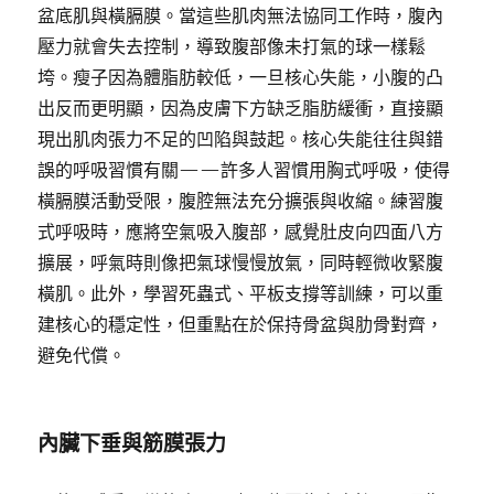
盆底肌與橫膈膜。當這些肌肉無法協同工作時，腹內
壓力就會失去控制，導致腹部像未打氣的球一樣鬆
垮。瘦子因為體脂肪較低，一旦核心失能，小腹的凸
出反而更明顯，因為皮膚下方缺乏脂肪緩衝，直接顯
現出肌肉張力不足的凹陷與鼓起。核心失能往往與錯
誤的呼吸習慣有關——許多人習慣用胸式呼吸，使得
橫膈膜活動受限，腹腔無法充分擴張與收縮。練習腹
式呼吸時，應將空氣吸入腹部，感覺肚皮向四面八方
擴展，呼氣時則像把氣球慢慢放氣，同時輕微收緊腹
橫肌。此外，學習死蟲式、平板支撐等訓練，可以重
建核心的穩定性，但重點在於保持骨盆與肋骨對齊，
避免代償。
內臟下垂與筋膜張力