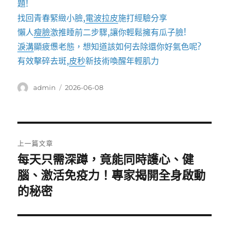
題!
找回青春緊緻小臉,
電波拉皮
施打經驗分享
懶人
瘦臉
激推睡前二步驟,讓你輕鬆擁有瓜子臉!
淚溝
顯疲憊老態，想知道該如何去除還你好氣色呢?
有效擊碎去斑,
皮秒
新技術喚醒年輕肌力
作
發
admin
2026-06-08
者
佈
日
期:
文
上一篇文章
章
每天只需深蹲，竟能同時護心、健
上
一
腦、激活免疫力！專家揭開全身啟動
導
篇
的秘密
覽
文
章: