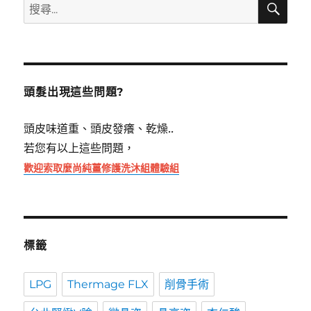
搜
尋
尋
關
鍵
字:
頭髮出現這些問題?
頭皮味道重、頭皮發癢、乾燥..
若您有以上這些問題，
歡迎索取麼尚純薑修護洗沐組體驗組
標籤
LPG
Thermage FLX
削骨手術