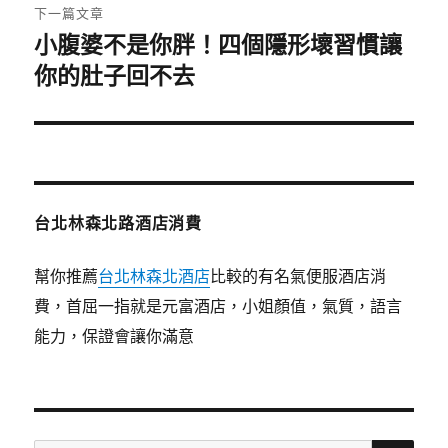
下一篇文章
小腹婆不是你胖！四個隱形壞習慣讓
下
一
你的肚子回不去
篇
文
章:
台北林森北路酒店消費
幫你推薦
台北林森北酒店
比較的有名氣便服酒店消
費，首屈一指就是元富酒店，小姐顏值，氣質，語言
能力，保證會讓你滿意
搜