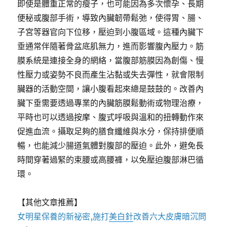
即使是體重正常的瘦子，也可能因為多次懷孕、長期
便秘或腹部手術，導致內臟韌帶鬆弛，使得胃、腸、
子宮等器官向下位移，壓迫到小腹區域。這種內臟下
垂通常伴隨著骨盆底肌無力，進而影響腹內壓力。筋
膜系統是連接全身的網絡，當腹部筋膜因為創傷、慢
性壓力或姿勢不良而產生沾黏或失去彈性，就會限制
臟器的活動空間，讓小腹看起來總是鼓鼓的。改善內
臟下垂需要透過專業的內臟筋膜鬆動術或物理治療，
平時也可以透過按摩、腹式呼吸與溫和的扭轉動作來
促進血流。攝取足夠的膳食纖維與水分，保持排便順
暢，也能減少腸道氣體對腹部的壓迫。此外，避免長
時間穿著過緊的束腰或高腰褲，以免壓迫腹部淋巴循
環。
【其他文章推薦】
女明星保養的新祕密,施打
美白針
改善六大皮膚暗沉問