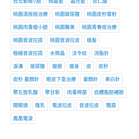
台北緊緻V臉
微晶瓷
晶亮瓷
杏仁酸
桃園清痘痘治療
桃園玻尿酸
桃園皮秒雷射
桃園肉毒瘦小臉
桃園醫美
桃園青春痘治療
桃園音波拉提
桃園音波拉皮
植髮
極線音波拉提
水微晶
法令紋
消脂針
淚溝
玻尿酸
瘦臉
瘦身
皮
皮秒
皮秒 童顏針
眼皮下垂治療
童顏針
美白針
聚左旋乳酸
聚甘新
肉毒桿菌
自體脂肪補臉
開眼頭
隆乳
電波拉皮
音波拉皮
飄眉
鳳凰電波