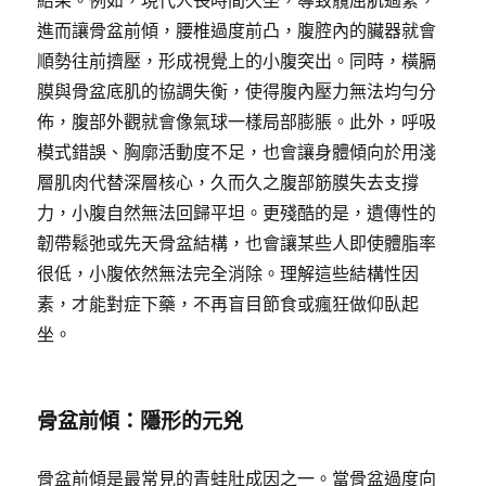
結果。例如，現代人長時間久坐，導致髖屈肌過緊，
進而讓骨盆前傾，腰椎過度前凸，腹腔內的臟器就會
順勢往前擠壓，形成視覺上的小腹突出。同時，橫膈
膜與骨盆底肌的協調失衡，使得腹內壓力無法均勻分
佈，腹部外觀就會像氣球一樣局部膨脹。此外，呼吸
模式錯誤、胸廓活動度不足，也會讓身體傾向於用淺
層肌肉代替深層核心，久而久之腹部筋膜失去支撐
力，小腹自然無法回歸平坦。更殘酷的是，遺傳性的
韌帶鬆弛或先天骨盆結構，也會讓某些人即使體脂率
很低，小腹依然無法完全消除。理解這些結構性因
素，才能對症下藥，不再盲目節食或瘋狂做仰臥起
坐。
骨盆前傾：隱形的元兇
骨盆前傾是最常見的青蛙肚成因之一。當骨盆過度向