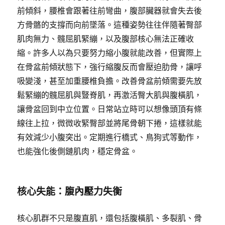
前傾斜，腰椎會跟著往前彎曲，腹部臟器就會失去後
方骨骼的支撐而向前墜落。這種姿勢往往伴隨著臀部
肌肉無力、髖屈肌緊繃，以及腹部核心無法正確收
縮。許多人以為只要努力縮小腹就能改善，但實際上
在骨盆前傾狀態下，強行縮腹反而會壓迫肋骨，讓呼
吸變淺，甚至加重腰椎負擔。改善骨盆前傾需要先放
鬆緊繃的髖屈肌與豎脊肌，再激活臀大肌與腹橫肌，
讓骨盆回到中立位置。日常站立時可以想像頭頂有條
線往上拉，微微收緊臀部並將尾骨朝下捲，這樣就能
有效減少小腹突出。定期進行橋式、鳥狗式等動作，
也能強化後側鏈肌肉，穩定骨盆。
核心失能：腹內壓力失衡
核心肌群不只是腹直肌，還包括腹橫肌、多裂肌、骨