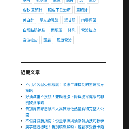
皮秒 童顏針
眼皮下垂治療
童顏針
美白針
聚左旋乳酸
聚甘新
肉毒桿菌
自體脂肪補臉
開眼頭
隆乳
電波拉皮
音波拉皮
飄眉
鳳凰電波
近期文章
不用苦苦忍受飢餓感！順應生理機制的無痛瘦身
策略
好油減重不挨餓！兼顧體脂下降與腸胃健康的聰
明飲食策略
告別宵夜罪惡感五大高質感低熱量食物完整大公
開
不傷身減脂指南：份量拿捏與油脂替換技巧教學
魔芋麵這樣吃！告別精緻澱粉，輕鬆享受低卡飽