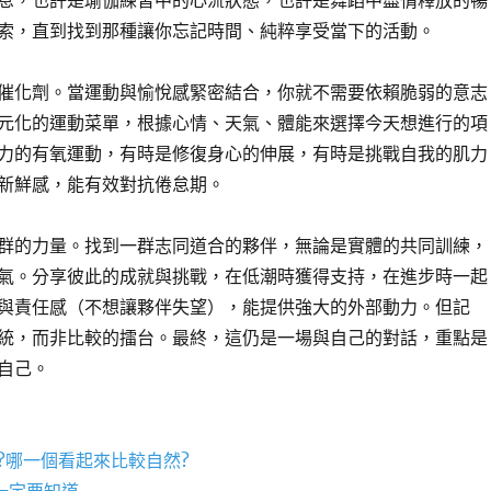
息，也許是瑜伽練習中的心流狀態，也許是舞蹈中盡情釋放的暢
索，直到找到那種讓你忘記時間、純粹享受當下的活動。
催化劑。當運動與愉悅感緊密結合，你就不需要依賴脆弱的意志
元化的運動菜單，根據心情、天氣、體能來選擇今天想進行的項
力的有氧運動，有時是修復身心的伸展，有時是挑戰自我的肌力
新鮮感，能有效對抗倦怠期。
群的力量。找到一群志同道合的夥伴，無論是實體的共同訓練，
氣。分享彼此的成就與挑戰，在低潮時獲得支持，在進步時一起
與責任感（不想讓夥伴失望），能提供強大的外部動力。但記
統，而非比較的擂台。最終，這仍是一場與自己的對話，重點是
自己。
?哪一個看起來比較自然?