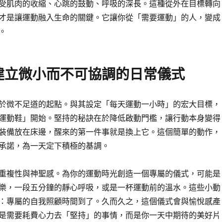
受肌肉的收縮、心跳的鼓動、呼吸的深長。這種從外在目標轉向
才是讓運動融入生命的關鍵。它讓你從「需要運動」的人，變成
。
建立微小而不可協調的日常儀式
於微不足道的起點。與其設定「每天運動一小時」的宏大目標，
運動鞋」開始。堅持的秘訣在於降低啟動門檻，讓行動本身變得
裝備放在床邊，醒來的第一件事就是換上它。這個簡單的動作，
承諾，為一天定下積極的基調。
重複性與神聖感。為你的運動時光創造一個專屬的儀式，可能是
樂，一段五分鐘的靜心呼吸，或是一杯運動前的溫水。這些小動
：專屬的自我照顧時間到了。久而久之，這個儀式會與愉悅感產
是需要耗費心力去「堅持」的事情，而是你一天中期待的美好片