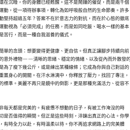
還在沉睡，你的身體已經甦醒。這不是鬧鐘的催促，而是兩千個
運動，從一項待辦事項，轉化為如呼吸般自然的生命節奏。許多
動堅持超過五年？答案不在於意志力的對抗，而在於心態的徹底
運動視為「必須完成」的任務，而是如同吃飯、喝水一樣的基本
是苦行，而是一種自我滋養的儀式。
簡單的念頭：想要變得更健康、更自信。但真正讓腳步持續向前
的意外禮物——清晰的思緒、穩定的情緒、以及從內而外散發
是為了瘦下幾公斤，或是練出某種線條；它成為你與自己對話的
重置身心的開關。在汗水淋漓中，你釋放了壓力，找回了專注，
的標準。美麗不再只是鏡中的倒影，更是那種充滿活力、從容不
非每天都是完美的。有疲憊不想動的日子，有被工作淹沒的時
切是否值得的瞬間。但正是這些時刻，淬鍊出真正的心法。你學
，有時全力以赴，有時溫柔以待。你不再追求網路上的完美體