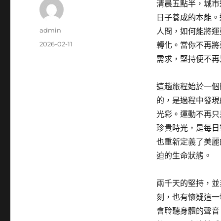
清晨五點半，城市
日子養成的本能。
作
admin
人問，如何能將運
者
發
2026-02-11
轉化。當你不再將
佈
需求，堅持便不再
日
期:
這趟旅程始於一個
的，是過程中發現
光彩。運動不再只
珍貴時光，是每日
也重新定義了美麗
迫的生命狀態。
兩千天的堅持，並
刻，也有懷疑這一
會聆聽身體的聲音