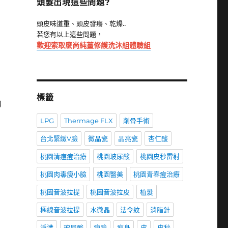
頭髮出現這些問題?
頭皮味道重、頭皮發癢、乾燥..
若您有以上這些問題，
歡迎索取麼尚純薑修護洗沐組體驗組
標籤
的
LPG
Thermage FLX
削骨手術
台北緊緻V臉
微晶瓷
晶亮瓷
杏仁酸
桃園清痘痘治療
桃園玻尿酸
桃園皮秒雷射
桃園肉毒瘦小臉
桃園醫美
桃園青春痘治療
桃園音波拉提
桃園音波拉皮
植髮
極線音波拉提
水微晶
法令紋
消脂針
淚溝
玻尿酸
瘦臉
瘦身
皮
皮秒