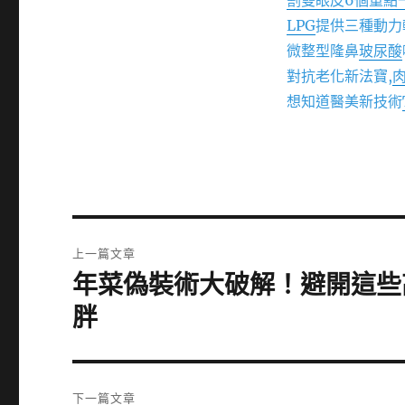
割雙眼皮6個重點
LPG
提供三種動力
微整型隆鼻
玻尿酸
對抗老化新法寶,
想知道醫美新技術
文
上一篇文章
章
年菜偽裝術大破解！避開這些
上
一
導
胖
篇
覽
文
章:
下一篇文章