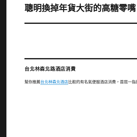
聰明換掉年貨大街的高糖零嘴
下
一
篇
文
章:
台北林森北路酒店消費
幫你推薦
台北林森北酒店
比較的有名氣便服酒店消費，首屈一指