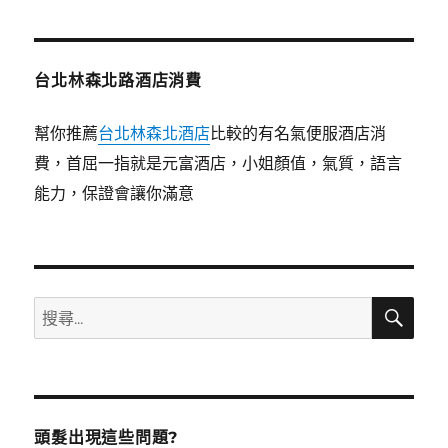
章:
台北林森北路酒店消費
幫你推薦
台北林森北酒店
比較的有名氣便服酒店消
費，首屈一指就是元富酒店，小姐顏值，氣質，語言
能力，保證會讓你滿意
搜
搜
尋
尋
關
鍵
字:
頭髮出現這些問題?