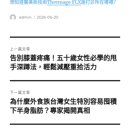
想知道醫美新技術
Thermage FLX
施打診所在哪裡?
作
發
admin
2026-06-20
者
佈
日
期:
文
上一篇文章
章
告別膝蓋疼痛！五十歲女性必學的甩
上
一
手深蹲法，輕鬆減壓重拾活力
導
篇
覽
文
章:
下一篇文章
為什麼外食族台灣女生特別容易囤積
下
一
下半身脂肪？專家揭開真相
篇
文