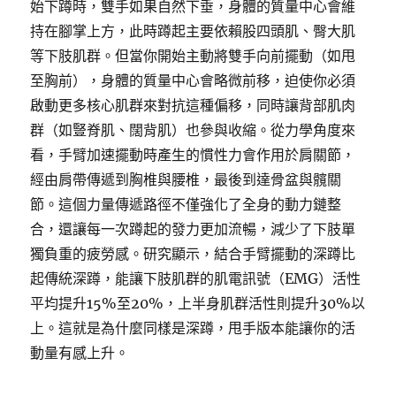
始下蹲時，雙手如果自然下垂，身體的質量中心會維
持在腳掌上方，此時蹲起主要依賴股四頭肌、臀大肌
等下肢肌群。但當你開始主動將雙手向前擺動（如甩
至胸前），身體的質量中心會略微前移，迫使你必須
啟動更多核心肌群來對抗這種偏移，同時讓背部肌肉
群（如豎脊肌、闊背肌）也參與收縮。從力學角度來
看，手臂加速擺動時產生的慣性力會作用於肩關節，
經由肩帶傳遞到胸椎與腰椎，最後到達骨盆與髖關
節。這個力量傳遞路徑不僅強化了全身的動力鏈整
合，還讓每一次蹲起的發力更加流暢，減少了下肢單
獨負重的疲勞感。研究顯示，結合手臂擺動的深蹲比
起傳統深蹲，能讓下肢肌群的肌電訊號（EMG）活性
平均提升15%至20%，上半身肌群活性則提升30%以
上。這就是為什麼同樣是深蹲，甩手版本能讓你的活
動量有感上升。