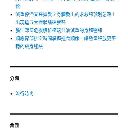
鬆
減重停滯又狂掉髮？身體發出的求救訊號別忽略！
出現這五大症狀請速就醫
膽汁滯留危機解析極端無油減重的身體警訊
順應胃部排空時間掌握進食順序，讓熱量釋放更平
穩的瘦身秘訣
分類
流行時尚
彙整