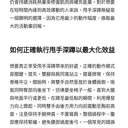
仍會持續消耗熱量來修復肌肉與補充能量。對於想要
在短時間內達到高效運動的人來說，甩手深蹲無疑是
一個聰明的選擇，因為它用最少的動作幅度，換取最
大的活動量回報。
如何正確執行甩手深蹲以最大化效益
想要真正享受甩手深蹲帶來的好處，正確的動作模式
是關鍵。首先，雙腳與肩同寬站立，膝蓋微彎，保持
脊椎中立。開始時，將雙手自然垂放於身體兩側，吸
氣同時臀部向後坐下，彷彿要坐椅子一般，直到大腿
與地面平行或更低。在蹲至最低點的瞬間，利用爆發
力向上蹬起，同時雙手由後方用力向前擺動至胸前高
度，注意保持手腕伸直，不要聳肩。整個過程中，腹
部應保持緊繃，避免腰部過度後弓。一個常見的錯誤