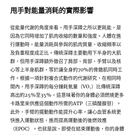
甩手對能量消耗的實際影響
從能量代謝的角度來看，甩手深蹲之所以更耗能，是
因為它同時增加了肌肉收縮的數量和強度。人體在進
行運動時，能量消耗與參與的肌肉質量、收縮頻率以
及負重程度成正比。傳統深蹲主要動用下半身的大肌
群，但甩手深蹲額外徵召了肩部、背部、手臂以及核
心等上半身肌群，等於讓全身約70%的骨骼肌同時工
作。根據一項針對複合式動作的代謝研究，在相同時
間內，甩手深蹲的每分鐘耗氧量（VO₂）比傳統深蹲
高出約25%至35%，這意味著你的身體必須燃燒更多
卡路里來供應這個動作所需的ATP（三磷酸腺苷）。
此外，手臂的擺動動作能提升心率，讓心血管系統更
快進入運動狀態，進而提高運動後的後燃效應
（EPOC）。也就是說，即使在結束運動後，你的身體