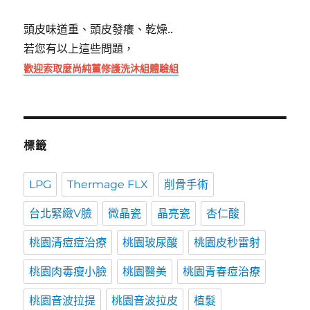
頭皮味道重、頭皮發癢、乾燥..
若您有以上這些問題，
歡迎索取麼尚純薑修護洗沐組體驗組
標籤
LPG
Thermage FLX
削骨手術
台北緊緻V臉
微晶瓷
晶亮瓷
杏仁酸
桃園清痘痘治療
桃園玻尿酸
桃園皮秒雷射
桃園肉毒瘦小臉
桃園醫美
桃園青春痘治療
桃園音波拉提
桃園音波拉皮
植髮