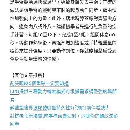
是手臂擺動過快或過早，導致身體失去平衡；正確的
做法是讓手臂的擺動與下肢的起身動作同步，藉由慣
性加強向上的力量。此外，落地時膝蓋應對齊腳尖方
向，避免內八或外八。建議初學者先進行無負重的空
手練習，每組10至12下，完成3至4組，組間休息60
秒。等動作熟練後，再逐漸增加速度或手持輕重量的
啞鈴來提升強度。只要動作到位，你就能輕鬆感受到
全身活動量爆增的快感。
【其他文章推薦】
割雙眼皮6個重點一定要知道
LPG
提供三種動力輪軸模式可根據需求調整強度與節
奏
微整型隆鼻
玻尿酸
哪個持久性好?施打前停看聽!!
對抗老化新法寶,
肉毒桿菌
素注射，消除你的皺紋逆齡
回春