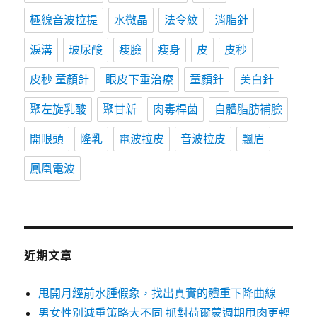
極線音波拉提
水微晶
法令紋
消脂針
淚溝
玻尿酸
瘦臉
瘦身
皮
皮秒
皮秒 童顏針
眼皮下垂治療
童顏針
美白針
聚左旋乳酸
聚甘新
肉毒桿菌
自體脂肪補臉
開眼頭
隆乳
電波拉皮
音波拉皮
飄眉
鳳凰電波
近期文章
甩開月經前水腫假象，找出真實的體重下降曲線
男女性別減重策略大不同 抓對荷爾蒙週期甩肉更輕