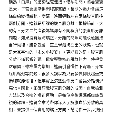
稱為「白線」的結締組織連接。懷孕期間，隨著寶寶
長大，子宮會逐漸撐開腹部空間，長期的壓力會讓這
條白線變得鬆弛、變薄，進而導致左右兩條腹直肌往
兩側分開，這就是所謂的腹直肌分離。根據統計，大
約有三分之二的產後媽媽都有不同程度的腹直肌分離
問題，如果沒有及時矯正，分離的間隙可能永遠無法
自行恢復，腹部就會一直呈現鬆垮凸出的狀態，也就
是大家害怕的「永久小腹婆」。更糟糕的是，腹直肌
分離不僅影響外觀，還會導致核心肌群無力，使得骨
盆前傾、脊椎壓力增加，進而引發慢性下背痛、骨盆
底肌鬆弛等問題。很多人誤以為只要多做仰臥起坐或
捲腹就能恢復，但事實上這些動作反而會讓分離情況
惡化。因此，正確認識腹直肌分離的成因、自我檢測
方法以及合適的矯正運動，是每位產後媽媽都應該重
視的課題。這篇文章將帶你深入了解腹直肌分離的真
相，並提供三個實用的矯正方向，幫助你一步步找回