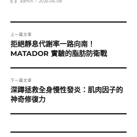
作
發
admin
2026-06-08
者
佈
日
期:
文
上一篇文章
章
拒絕靜息代謝率一路向南！
上
一
MATADOR 實驗的脂肪防衛戰
導
篇
覽
文
章:
下一篇文章
深蹲拯救全身慢性發炎：肌肉因子的
下
一
神奇修復力
篇
文
章: