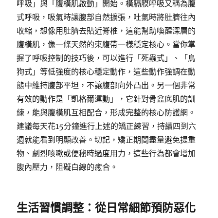
呼吸」與「腹橫肌啟動」開始。橫膈膜呼吸又稱為腹
式呼吸，吸氣時讓腹部自然擴張，吐氣時將肚臍往內
收縮，想像用肚臍去貼近脊椎，這能幫助喚醒深層的
腹橫肌，像一條天然的束腹帶一樣穩定核心。當你掌
握了呼吸控制的技巧後，可以進行「死蟲式」、「鳥
狗式」等低強度的核心穩定動作，這些動作強調在動
態中維持腹部平坦，不讓腹部向外凸出。另一個非常
有效的動作是「凱格爾運動」，它針對骨盆底肌的訓
練，能與腹橫肌互相配合，形成完整的核心防護網。
建議每天花15分鐘進行上述的矯正練習，持續四到六
週就能看到明顯改善。切記，矯正期間盡量避免提重
物、劇烈咳嗽或便秘時過度用力，這些行為都會增加
腹內壓力，阻礙白線的癒合。
生活習慣調整：從日常細節預防惡化