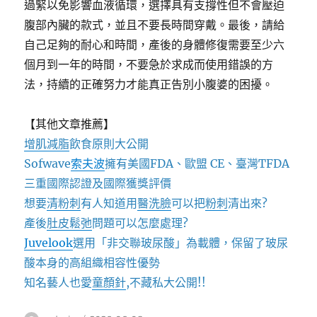
過緊以免影響血液循環，選擇具有支撐性但不會壓迫
腹部內臟的款式，並且不要長時間穿戴。最後，請給
自己足夠的耐心和時間，產後的身體修復需要至少六
個月到一年的時間，不要急於求成而使用錯誤的方
法，持續的正確努力才能真正告別小腹婆的困擾。
【其他文章推薦】
增肌減脂
飲食原則大公開
Sofwave
索夫波
擁有美國FDA、歐盟 CE、臺灣TFDA
三重國際認證及國際獲獎評價
想要
清粉刺
有人知道用
醫洗臉
可以把
粉刺
清出來?
產後
肚皮鬆弛
問題可以怎麼處理?
Juvelook
選用「非交聯玻尿酸」為載體，保留了玻尿
酸本身的高組織相容性優勢
知名藝人也愛
童顏針
,不藏私大公開!!