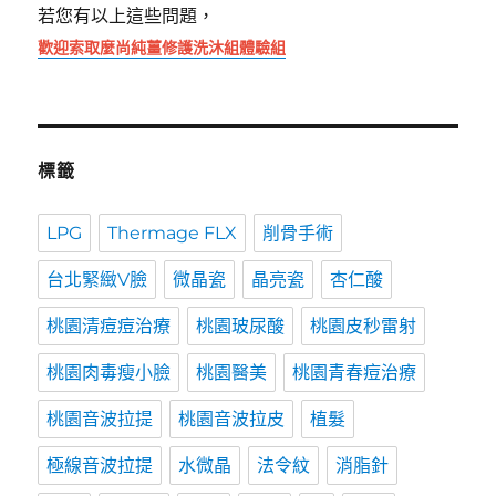
若您有以上這些問題，
歡迎索取麼尚純薑修護洗沐組體驗組
標籤
LPG
Thermage FLX
削骨手術
台北緊緻V臉
微晶瓷
晶亮瓷
杏仁酸
桃園清痘痘治療
桃園玻尿酸
桃園皮秒雷射
桃園肉毒瘦小臉
桃園醫美
桃園青春痘治療
桃園音波拉提
桃園音波拉皮
植髮
極線音波拉提
水微晶
法令紋
消脂針