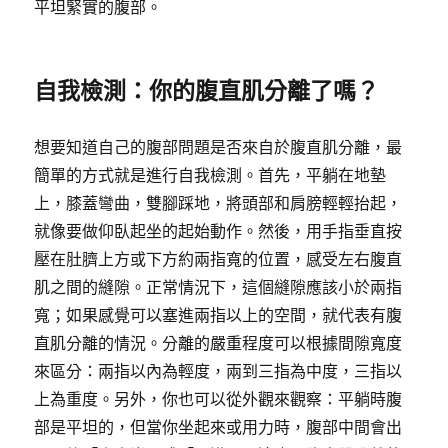
平坦緊實的腹部。
自我檢測：你的腹直肌分離了嗎？
想要知道自己的腹部問題是否來自於腹直肌分離，最
簡單的方式就是進行自我檢測。首先，平躺在地墊
上，膝蓋彎曲，雙腳踩地，將頭部和肩膀輕輕抬起，
就像要做仰臥起坐的起始動作。然後，用手指垂直按
壓在肚臍上方或下方約兩指寬的位置，感受左右腹直
肌之間的縫隙。正常情況下，這個縫隙應該小於兩指
寬；如果感覺可以塞進兩指以上的空間，就代表有腹
直肌分離的情況。分離的嚴重程度可以根據間隙寬度
來區分：兩指以內為輕度，兩到三指為中度，三指以
上為重度。另外，你也可以從外觀來觀察：平躺時腹
部是平坦的，但當你坐起來或用力時，腹部中間會出