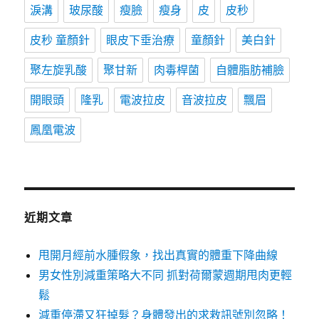
淚溝
玻尿酸
瘦臉
瘦身
皮
皮秒
皮秒 童顏針
眼皮下垂治療
童顏針
美白針
聚左旋乳酸
聚甘新
肉毒桿菌
自體脂肪補臉
開眼頭
隆乳
電波拉皮
音波拉皮
飄眉
鳳凰電波
近期文章
甩開月經前水腫假象，找出真實的體重下降曲線
男女性別減重策略大不同 抓對荷爾蒙週期甩肉更輕
鬆
減重停滯又狂掉髮？身體發出的求救訊號別忽略！