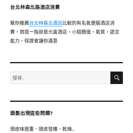
台北林森北路酒店消費
幫你推薦
台北林森北酒店
比較的有名氣便服酒店消
費，首屈一指就是元富酒店，小姐顏值，氣質，語言
能力，保證會讓你滿意
搜
搜
尋
尋
關
鍵
字:
頭髮出現這些問題?
頭皮味道重、頭皮發癢、乾燥..