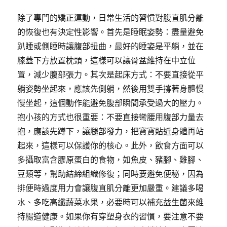
除了專門的矯正運動，日常生活的習慣對腹直肌分離
的恢復也有決定性影響。首先是睡眠姿勢：盡量避免
趴睡或側睡時讓腹部扭曲，最好的睡姿是平躺，並在
膝蓋下方放置枕頭，這樣可以讓骨盆維持在中立位
置，減少腹部張力。其次是起床方式：不要直接從平
躺姿勢坐起來，應該先側躺，然後用雙手撐著身體慢
慢坐起，這個動作能避免腹部瞬間承受過大的壓力。
抱小孩的方式也很重要：不要直接彎腰用腹部力量去
抱，應該先蹲下，讓腿部發力，把寶寶貼近身體再站
起來，這樣可以保護你的核心。此外，飲食方面可以
多攝取富含膠原蛋白的食物，如魚皮、豬腳、雞腳、
豆類等，幫助結締組織修復；同時要避免便秘，因為
排便時過度用力會讓腹直肌分離更加嚴重。建議多喝
水、多吃高纖蔬菜水果，必要時可以補充益生菌來維
持腸道健康。如果你有穿塑身衣的習慣，要注意不要