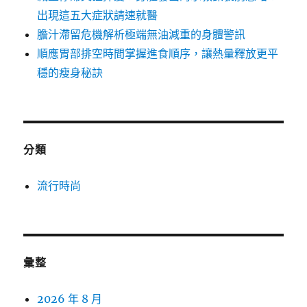
出現這五大症狀請速就醫
膽汁滯留危機解析極端無油減重的身體警訊
順應胃部排空時間掌握進食順序，讓熱量釋放更平
穩的瘦身秘訣
分類
流行時尚
彙整
2026 年 8 月