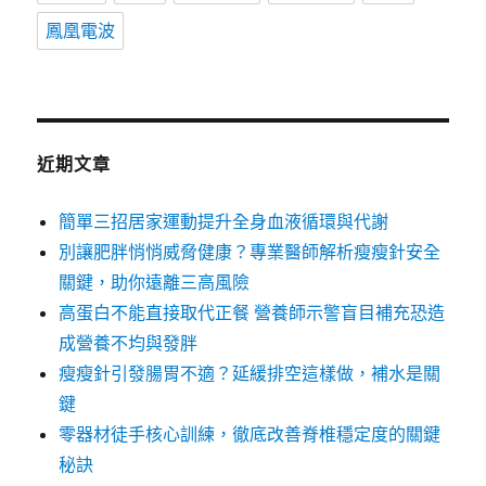
鳳凰電波
近期文章
簡單三招居家運動提升全身血液循環與代謝
別讓肥胖悄悄威脅健康？專業醫師解析瘦瘦針安全
關鍵，助你遠離三高風險
高蛋白不能直接取代正餐 營養師示警盲目補充恐造
成營養不均與發胖
瘦瘦針引發腸胃不適？延緩排空這樣做，補水是關
鍵
零器材徒手核心訓練，徹底改善脊椎穩定度的關鍵
秘訣