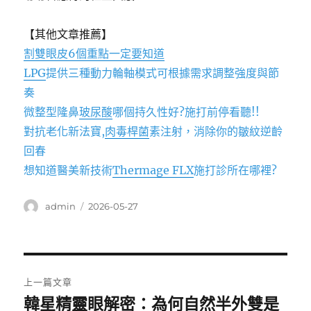
【其他文章推薦】
割雙眼皮6個重點一定要知道
LPG
提供三種動力輪軸模式可根據需求調整強度與節
奏
微整型隆鼻
玻尿酸
哪個持久性好?施打前停看聽!!
對抗老化新法寶,
肉毒桿菌
素注射，消除你的皺紋逆齡
回春
想知道醫美新技術
Thermage FLX
施打診所在哪裡?
作
發
admin
2026-05-27
者
佈
日
期:
文
上一篇文章
章
韓星精靈眼解密：為何自然半外雙是
上