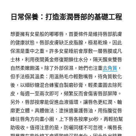
日常保養：打造澎潤唇部的基礎工程
想要擁有女星般的嘟嘟唇，首要條件是維持唇部肌膚
的健康狀態。唇部皮膚缺乏皮脂腺，極易乾燥，因此
保濕是重中之重。許多女星睡前會厚敷一層唇膜或凡
士林，利用夜間黃金修復期鎖住水分，隔天醒來雙唇
自然柔嫩飽滿。除了外部保濕，她們也注重
去角質
，
但手法極其溫柔：用溫熱毛巾輕敷嘴唇，待角質軟化
後，以細砂糖混合蜂蜜自製磨砂膏，輕柔畫圓去除死
皮，每週一至兩次即可，頻繁反而會傷害唇部屏障。
另外，唇部按摩能促進血液循環，讓唇色更紅潤、輪
廓更立體。具體做法：塗抹適量護唇油，用指腹從唇
峰往唇角方向畫小圈，上下唇各按摩30秒，再輕拍幫
助吸收。值得注意的是，防曬同樣不可忽視，嘴唇長