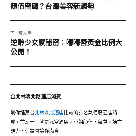
一
顏值密碼？台灣美容新趨勢
導
篇
覽
文
章:
下一篇文章
逆齡少女感秘密：嘟嘟唇黃金比例大
下
一
公開！
篇
文
章:
台北林森北路酒店消費
幫你推薦
台北林森北酒店
比較的有名氣便服酒店消
費，首屈一指就是元富酒店，小姐顏值，氣質，語言
能力，保證會讓你滿意