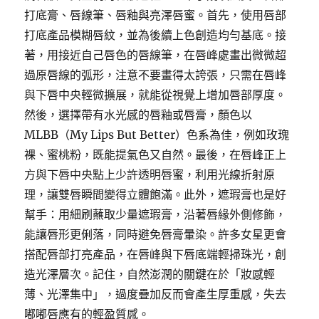
打底膏、唇線筆、唇釉與亮澤唇蜜。首先，使用唇部
打底產品模糊唇紋，並為後續上色創造均勻基底。接
著，用接近自己唇色的唇線筆，在唇峰處畫出微微超
過原唇線的弧形，注意不要畫得太誇張，只需在唇峰
與下唇中央輕微擴展，就能從視覺上增加唇部厚度。
然後，選擇帶有水光感的唇釉或唇膏，顏色以
MLBB（My Lips But Better）色系為佳，例如玫瑰
裸、蜜桃粉，既能提氣色又自然。最後，在唇峰正上
方與下唇中央點上少許透明唇蜜，利用光線折射原
理，讓雙唇瞬間變得立體飽滿。此外，遮瑕膏也是好
幫手：用細刷蘸取少量遮瑕膏，沿著唇緣外側修飾，
能讓唇形更俐落，同時避免唇膏暈染。許多女星更會
搭配唇部打亮產品，在唇峰與下唇底端輕掃珠光，創
造光澤層次。記住，自然澎潤的關鍵在於「妝感輕
薄、光澤集中」，過度疊加反而會產生厚重感，失去
嘟嘟唇應有的輕盈質感。