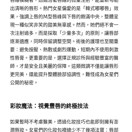
唇緣模糊者，透過沿著唇線的微量注射，能重新勾勒
出清晰的唇形。熱門女星偏愛的是「韓式嘟嘟唇」效
果，強調上唇的M型唇峰與下唇的飽滿中央，整體呈
現一種似笑非笑的甜美無辜感。然而，她們絕不會一
次注射過多，而是採取「少量多次」的原則，讓唇部
逐漸適應，同時保留調整空間。術後的護理也至關重
要：避免按壓、熱敷或劇烈運動，短期內不使用刺激
性唇膏。更重要的是，選擇正規診所與經驗豐富的醫
師，才是安全且美麗的保障。這類微調不僅能讓唇形
更完美，還能提升整體臉部協調性，難怪成為女星們
公開的秘密。
彩妝魔法：視覺豐唇的終極技法
如果暫時不考慮醫美，透過化妝技巧也能即刻擁有澎
潤唇妝。女星們的化妝包裡總少不了幾項法寶：唇部