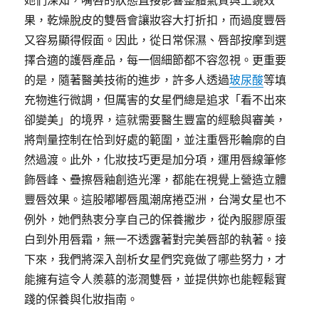
她們深知，嘴唇的狀態直接影響整體氣質與上鏡效
果，乾燥脫皮的雙唇會讓妝容大打折扣，而過度豐唇
又容易顯得假面。因此，從日常保濕、唇部按摩到選
擇合適的護唇產品，每一個細節都不容忽視。更重要
的是，隨著醫美技術的進步，許多人透過
玻尿酸
等填
充物進行微調，但厲害的女星們總是追求「看不出來
卻變美」的境界，這就需要醫生豐富的經驗與審美，
將劑量控制在恰到好處的範圍，並注重唇形輪廓的自
然過渡。此外，化妝技巧更是加分項，運用唇線筆修
飾唇峰、疊擦唇釉創造光澤，都能在視覺上營造立體
豐唇效果。這股嘟嘟唇風潮席捲亞洲，台灣女星也不
例外，她們熱衷分享自己的保養撇步，從內服膠原蛋
白到外用唇霜，無一不透露著對完美唇部的執著。接
下來，我們將深入剖析女星們究竟做了哪些努力，才
能擁有這令人羨慕的澎潤雙唇，並提供妳也能輕鬆實
踐的保養與化妝指南。