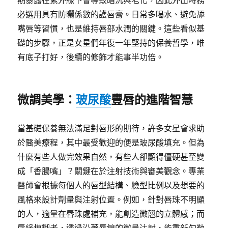
期暴露在紫外線下會導致暗沉與老化，因此外出時務
必選用具有防曬係數的護唇膏。日常多喝水、避免舔
嘴唇等習慣，也是維持唇部水潤的關鍵。這些看似基
礎的步驟，正是女星們年復一年堅持的保養哲學，唯
有底子打好，後續的修飾才能事半功倍。
微調美學：
玻尿酸
豐唇的進階智慧
當基礎保養無法滿足對唇形的期待，許多女星會求助
於醫美療程，其中最受歡迎的便是玻尿酸填充。但為
什麼有些人做完效果自然，有些人卻顯得僵硬甚至變
成「香腸嘴」？關鍵在於注射技術與審美觀念。專業
醫師會根據每個人的唇型結構、臉型比例以及想要的
風格來設計劑量與注射位置。例如，針對唇珠不明顯
的人，適量在唇珠處補充，能創造微翹的立體感；而