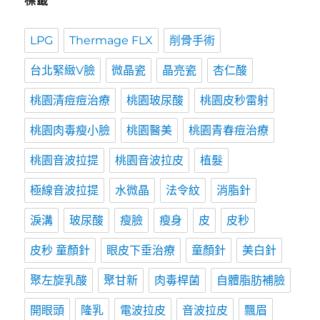
標籤
LPG
Thermage FLX
削骨手術
台北緊緻V臉
微晶瓷
晶亮瓷
杏仁酸
桃園清痘痘治療
桃園玻尿酸
桃園皮秒雷射
桃園肉毒瘦小臉
桃園醫美
桃園青春痘治療
桃園音波拉提
桃園音波拉皮
植髮
極線音波拉提
水微晶
法令紋
消脂針
淚溝
玻尿酸
瘦臉
瘦身
皮
皮秒
皮秒 童顏針
眼皮下垂治療
童顏針
美白針
聚左旋乳酸
聚甘新
肉毒桿菌
自體脂肪補臉
開眼頭
隆乳
電波拉皮
音波拉皮
飄眉