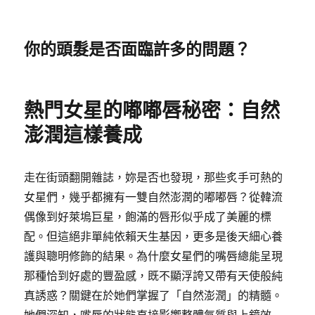
你的頭髮是否面臨許多的問題？
熱門女星的嘟嘟唇秘密：自然
澎潤這樣養成
走在街頭翻開雜誌，妳是否也發現，那些炙手可熱的
女星們，幾乎都擁有一雙自然澎潤的嘟嘟唇？從韓流
偶像到好萊塢巨星，飽滿的唇形似乎成了美麗的標
配。但這絕非單純依賴天生基因，更多是後天細心養
護與聰明修飾的結果。為什麼女星們的嘴唇總能呈現
那種恰到好處的豐盈感，既不顯浮誇又帶有天使般純
真誘惑？關鍵在於她們掌握了「自然澎潤」的精髓。