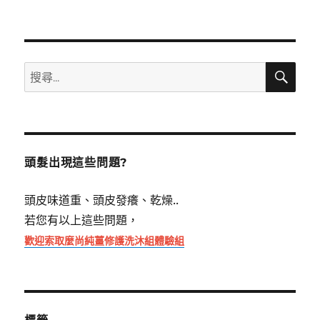
搜
搜
尋
尋
關
鍵
字:
頭髮出現這些問題?
頭皮味道重、頭皮發癢、乾燥..
若您有以上這些問題，
歡迎索取麼尚純薑修護洗沐組體驗組