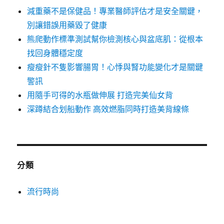
減重藥不是保健品！專業醫師評估才是安全關鍵，
別讓錯誤用藥毀了健康
熊爬動作標準測試幫你檢測核心與盆底肌：從根本
找回身體穩定度
瘦瘦針不隻影響腸胃！心悸與腎功能變化才是關鍵
警訊
用隨手可得的水瓶做伸展 打造完美仙女背
深蹲結合划船動作 高效燃脂同時打造美背線條
分類
流行時尚