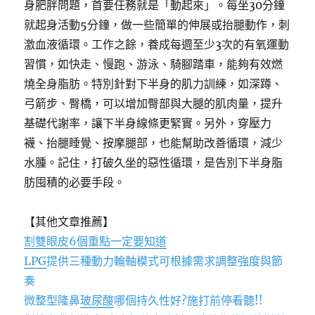
身肥胖問題，首要任務就是「動起來」。每坐30分鐘
就起身活動5分鐘，做一些簡單的伸展或抬腿動作，刺
激血液循環。工作之餘，養成每週至少3次的有氧運動
習慣，如快走、慢跑、游泳、騎腳踏車，能夠有效燃
燒全身脂肪。特別針對下半身的肌力訓練，如深蹲、
弓箭步、臀橋，可以增加臀部與大腿的肌肉量，提升
基礎代謝率，讓下半身線條更緊實。另外，穿壓力
襪、抬腿睡覺、按摩腿部，也能幫助改善循環，減少
水腫。記住，打破久坐的惡性循環，是告別下半身脂
肪囤積的必要手段。
【其他文章推薦】
割雙眼皮6個重點一定要知道
LPG
提供三種動力輪軸模式可根據需求調整強度與節
奏
微整型隆鼻
玻尿酸
哪個持久性好?施打前停看聽!!