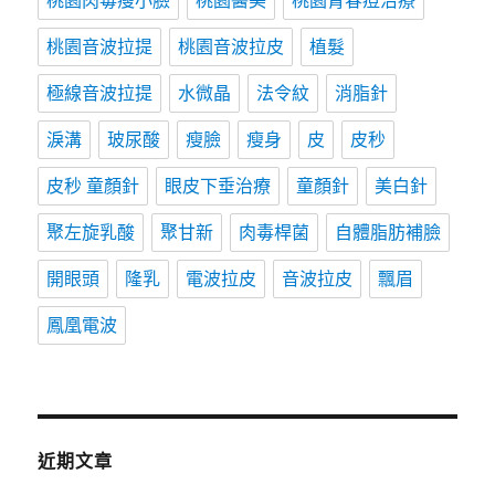
桃園肉毒瘦小臉
桃園醫美
桃園青春痘治療
桃園音波拉提
桃園音波拉皮
植髮
極線音波拉提
水微晶
法令紋
消脂針
淚溝
玻尿酸
瘦臉
瘦身
皮
皮秒
皮秒 童顏針
眼皮下垂治療
童顏針
美白針
聚左旋乳酸
聚甘新
肉毒桿菌
自體脂肪補臉
開眼頭
隆乳
電波拉皮
音波拉皮
飄眉
鳳凰電波
近期文章