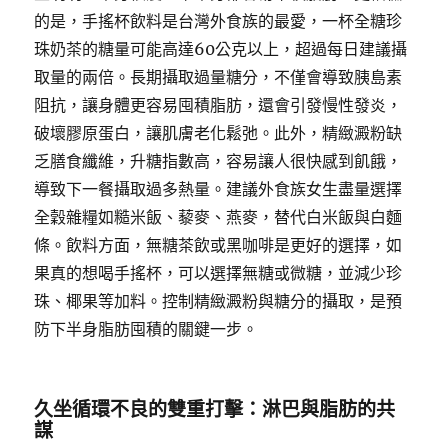
的是，手搖杯飲料是台灣外食族的最愛，一杯全糖珍
珠奶茶的糖量可能高達60公克以上，超過每日建議攝
取量的兩倍。長期攝取過量糖分，不僅會導致胰島素
阻抗，讓身體更容易囤積脂肪，還會引發慢性發炎，
破壞膠原蛋白，讓肌膚老化鬆弛。此外，精緻澱粉缺
乏膳食纖維，升糖指數高，容易讓人很快感到飢餓，
導致下一餐攝取過多熱量。建議外食族女生盡量選擇
全穀雜糧如糙米飯、藜麥、燕麥，替代白米飯與白麵
條。飲料方面，無糖茶飲或黑咖啡是更好的選擇，如
果真的想喝手搖杯，可以選擇無糖或微糖，並減少珍
珠、椰果等加料。控制精緻澱粉與糖分的攝取，是預
防下半身脂肪囤積的關鍵一步。
久坐循環不良的雙重打擊：淋巴與脂肪的共
謀