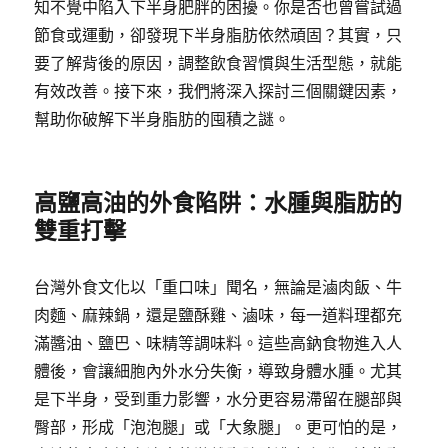
知不覺中陷入下半身肥胖的困擾。你是否也曾嘗試過
節食或運動，卻發現下半身脂肪依然頑固？其實，只
要了解背後的原因，調整飲食習慣與生活型態，就能
有效改善。接下來，我們將深入探討三個關鍵因素，
幫助你破解下半身脂肪的囤積之謎。
高鹽高油的外食陷阱：水腫與脂肪的
雙重打擊
台灣外食文化以「重口味」聞名，無論是滷肉飯、牛
肉麵、麻辣鍋，還是鹽酥雞、滷味，每一道料理都充
滿醬油、鹽巴、味精等調味料。這些高鈉食物進入人
體後，會讓細胞內外水分失衡，導致身體水腫。尤其
是下半身，受到重力影響，水分更容易滯留在腿部與
臀部，形成「泡泡腿」或「大象腿」。更可怕的是，