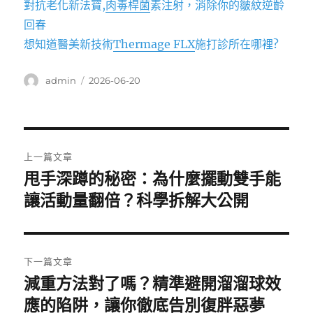
對抗老化新法寶,
肉毒桿菌
素注射，消除你的皺紋逆齡
回春
想知道醫美新技術
Thermage FLX
施打診所在哪裡?
作
發
admin
2026-06-20
者
佈
日
期:
文
上一篇文章
章
甩手深蹲的秘密：為什麼擺動雙手能
上
一
讓活動量翻倍？科學拆解大公開
導
篇
覽
文
章:
下一篇文章
減重方法對了嗎？精準避開溜溜球效
下
一
應的陷阱，讓你徹底告別復胖惡夢