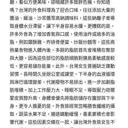
廳，看似方便美味，卻暗藏許多致胖危機。你知道
嗎？台灣的外食料理為了迎合口味，往往添加大量的
醬油、蠔油、沙茶醬等高鈉調味料，這些鈉離子會導
致身體水分滯留，讓下半身容易水腫。更糟糕的是，
許多外食為了增加香氣與口感，使用油炸或過多的油
脂，例如鹽酥雞、炸排骨便當、炒飯炒麵等，這些高
熱量食物進入體內後，多餘的脂肪首先會堆積在臀部
與大腿，因為這些部位的脂肪細胞對胰島素敏感度較
低，更容易儲存能量。此外，台灣女生普遍缺乏運動
習慣，長時間久坐辦公室或課堂，下半身的血液循環
與淋巴循環變差，代謝廢物不易排出，進一步加劇脂
肪堆積。加上工作壓力大、睡眠不足，導致壓力荷爾
蒙皮質醇升高，身體會優先將脂肪儲存在腹部與下半
身。更令人擔憂的是，外食族經常忽略膳食纖維的攝
取，蔬菜水果不足，腸道蠕動緩慢，毒素累積也會影
響代謝。這些因素交織在一起，讓台灣外食族女生不