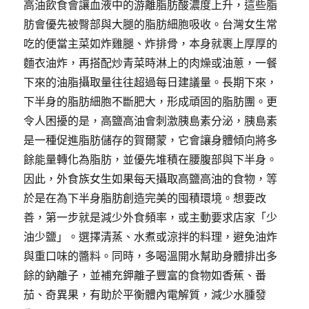
高油飲食會讓血液中的游離脂肪酸濃度上升，這些脂
肪會優先被臀部與大腿的脂肪細胞吸收。台灣女生常
吃的便當主菜如炸雞腿、炸排骨，本身就裹上厚厚的
麵衣油炸，再搭配炒青菜時淋上的肉燥或油蔥，一餐
下來的油脂攝取量往往超過每日建議量。長期下來，
下半身的脂肪細胞不斷肥大，形成頑固的脂肪團。更
令人困擾的是，高鹽高油會刺激胰島素分泌，胰島素
是一種促進脂肪儲存的賀爾蒙，它會讓身體傾向將多
餘能量轉化為脂肪，並優先堆積在腰腹部與下半身。
因此，外食族女生如果每天攝取高鹽高油的食物，等
於是在為下半身脂肪創造完美的囤積環境。想要改
善，第一步就是減少外食頻率，或主動要求店家「少
油少鹽」。選擇清蒸、水煮或涼拌的料理，避免油炸
與重口味的醬料。同時，多喝溫開水幫助身體排出多
餘的鈉離子，並補充鉀離子豐富的食物如香蕉、番
茄、奇異果，有助於平衡體內電解質，減少水腫發