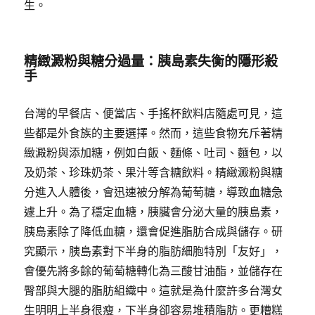
生。
精緻澱粉與糖分過量：胰島素失衡的隱形殺
手
台灣的早餐店、便當店、手搖杯飲料店隨處可見，這
些都是外食族的主要選擇。然而，這些食物充斥著精
緻澱粉與添加糖，例如白飯、麵條、吐司、麵包，以
及奶茶、珍珠奶茶、果汁等含糖飲料。精緻澱粉與糖
分進入人體後，會迅速被分解為葡萄糖，導致血糖急
遽上升。為了穩定血糖，胰臟會分泌大量的胰島素，
胰島素除了降低血糖，還會促進脂肪合成與儲存。研
究顯示，胰島素對下半身的脂肪細胞特別「友好」，
會優先將多餘的葡萄糖轉化為三酸甘油酯，並儲存在
臀部與大腿的脂肪組織中。這就是為什麼許多台灣女
生明明上半身很瘦，下半身卻容易堆積脂肪。更糟糕