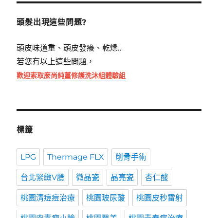
鍵
字:
頭髮出現這些問題?
頭皮味道重、頭皮發癢、乾燥..
若您有以上這些問題，
歡迎索取麼尚純薑修護洗沐組體驗組
標籤
LPG
Thermage FLX
削骨手術
台北緊緻V臉
微晶瓷
晶亮瓷
杏仁酸
桃園清痘痘治療
桃園玻尿酸
桃園皮秒雷射