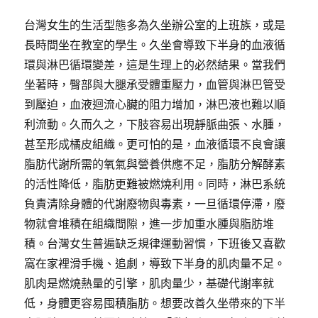
台灣女生的生活型態多為久坐辦公室的上班族，或是
長時間坐在教室的學生。久坐會導致下半身的血液循
環與淋巴循環變差，這是生理上的必然結果。當我們
坐著時，臀部與大腿承受體重壓力，血管與淋巴管受
到壓迫，血液迴流心臟的阻力增加，淋巴液也難以順
利流動。久而久之，下肢容易出現靜脈曲張、水腫，
甚至形成橘皮組織。更可怕的是，血液循環不良會讓
脂肪代謝所需的氧氣與營養供應不足，脂肪分解酵素
的活性降低，脂肪更難被燃燒利用。同時，淋巴系統
負責清除身體的代謝廢物與毒素，一旦循環停滯，廢
物就會堆積在組織間隙，進一步加重水腫與脂肪堆
積。台灣女生普遍缺乏規律運動習慣，下班後又喜歡
窩在家裡滑手機、追劇，導致下半身的肌肉量不足。
肌肉是燃燒熱量的引擎，肌肉量少，基礎代謝率就
低，身體更容易囤積脂肪。想要改善久坐帶來的下半