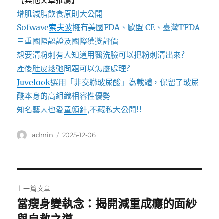
【其他文章推薦】
增肌減脂
飲食原則大公開
Sofwave
索夫波
擁有美國FDA、歐盟 CE、臺灣TFDA
三重國際認證及國際獲獎評價
想要
清粉刺
有人知道用
醫洗臉
可以把
粉刺
清出來?
產後
肚皮鬆弛
問題可以怎麼處理?
Juvelook
選用「非交聯玻尿酸」為載體，保留了玻尿
酸本身的高組織相容性優勢
知名藝人也愛
童顏針
,不藏私大公開!!
作
發
admin
2025-12-06
者
佈
日
期:
文
上一篇文章
章
當瘦身變執念：揭開減重成癮的面紗
上
一