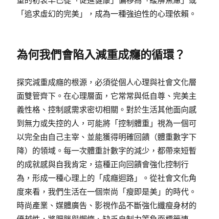
重的初衷早已從「促進健康」偏移為「緩解焦慮」或
「追求虛幻的完美」，成為一種強迫性的心理依賴。
為何我們會陷入減重成癮的循環？
探究減重成癮的根源，必須從個人心理與社會文化層
面雙管齊下。在心理層面，它常常與低自尊、完美主
義性格、控制感需求密切相關。對於生活其他面向感
到無力或失控的人，可能將「控制體重」視為一個可
以完全由自己主宰、並能獲得明確回饋（體重數字下
降）的領域。每一次體重計數字的減少，都帶來短暫
的成就感與自我肯定，這種正向回饋會強化控制行
為，形成一種心理上的「成癮迴路」。從社會文化角
度來看，我們生活在一個崇尚「瘦即是美」的時代。
時尚產業、媒體廣告、影視作品不斷強化纖瘦身材的