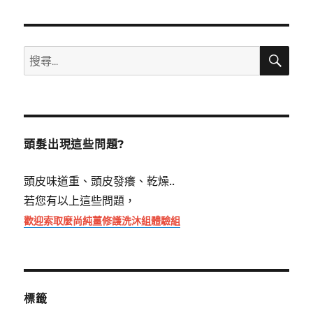
搜
搜
尋
尋
關
鍵
字:
頭髮出現這些問題?
頭皮味道重、頭皮發癢、乾燥..
若您有以上這些問題，
歡迎索取麼尚純薑修護洗沐組體驗組
標籤