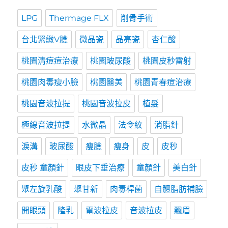
LPG
Thermage FLX
削骨手術
台北緊緻V臉
微晶瓷
晶亮瓷
杏仁酸
桃園清痘痘治療
桃園玻尿酸
桃園皮秒雷射
桃園肉毒瘦小臉
桃園醫美
桃園青春痘治療
桃園音波拉提
桃園音波拉皮
植髮
極線音波拉提
水微晶
法令紋
消脂針
淚溝
玻尿酸
瘦臉
瘦身
皮
皮秒
皮秒 童顏針
眼皮下垂治療
童顏針
美白針
聚左旋乳酸
聚甘新
肉毒桿菌
自體脂肪補臉
開眼頭
隆乳
電波拉皮
音波拉皮
飄眉