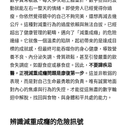
數字異常敏感，每天多次站上體重計，數字些微的波
動就能左右一整天的情緒。即使旁人已經覺得你過
瘦，你依然覺得鏡中的自己不夠完美，還想再減去幾
公斤。這種對減重行為的過度依賴與無法自拔，已經
超出了健康管理的範疇，邁向了「減重成癮」的危險
邊緣。它就像一個溫柔的陷阱，起初帶來的是達成目
標的成就感，但最終可能吞噬你的身心健康，導致營
養不良、內分泌失調、骨質疏鬆，甚至引發嚴重的飲
食失調症，如厭食症或暴食症。因此，
不要諱疾忌
醫，正視減重成癮問題是康復第一步
。這並非軟弱的
表現，而是對自己生命最勇敢的負責。唯有誠實地面
對內心的焦慮與行為的失控，才能從這無盡的數字輪
迴中解脫，找回與食物、與身體和平共處的能力。
辨識減重成癮的危險訊號