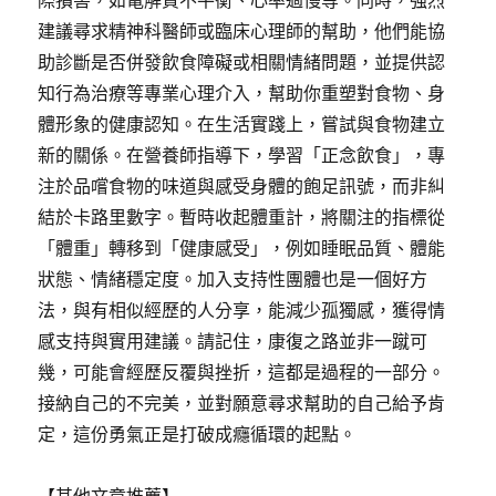
際損害，如電解質不平衡、心率過慢等。同時，強烈
建議尋求精神科醫師或臨床心理師的幫助，他們能協
助診斷是否併發飲食障礙或相關情緒問題，並提供認
知行為治療等專業心理介入，幫助你重塑對食物、身
體形象的健康認知。在生活實踐上，嘗試與食物建立
新的關係。在營養師指導下，學習「正念飲食」，專
注於品嚐食物的味道與感受身體的飽足訊號，而非糾
結於卡路里數字。暫時收起體重計，將關注的指標從
「體重」轉移到「健康感受」，例如睡眠品質、體能
狀態、情緒穩定度。加入支持性團體也是一個好方
法，與有相似經歷的人分享，能減少孤獨感，獲得情
感支持與實用建議。請記住，康復之路並非一蹴可
幾，可能會經歷反覆與挫折，這都是過程的一部分。
接納自己的不完美，並對願意尋求幫助的自己給予肯
定，這份勇氣正是打破成癮循環的起點。