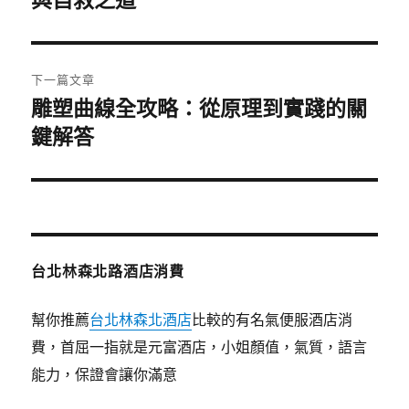
與自救之道
導
篇
覽
文
章:
下一篇文章
雕塑曲線全攻略：從原理到實踐的關
下
一
鍵解答
篇
文
章:
台北林森北路酒店消費
幫你推薦
台北林森北酒店
比較的有名氣便服酒店消
費，首屈一指就是元富酒店，小姐顏值，氣質，語言
能力，保證會讓你滿意