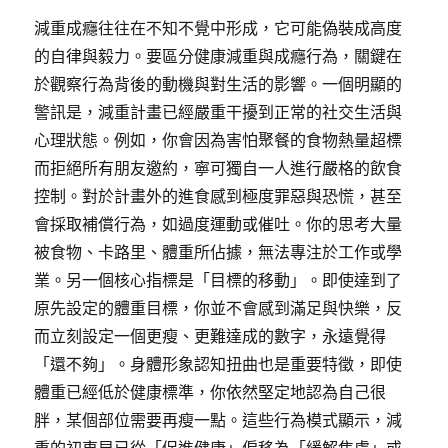
減重成癮往往在不知不覺中形成，它可能偽裝成高度
的自律與毅力。要區分健康減重與成癮行為，關鍵在
於觀察行為背後的動機與對生活的影響。一個明顯的
警訊是，減重計畫已經嚴重干擾到正常的社交生活與
心理狀態。例如，你會因為害怕聚餐的食物熱量超標
而拒絕所有朋友邀約，寧可獨自一人進行嚴格的飲食
控制。對於計畫外的進食感到極度罪惡與恐慌，甚至
會採取補償行為，如過度運動或催吐。你的思考大量
被食物、卡路里、體重所佔據，無法專注於工作或學
業。另一個核心指標是「目標的移動」。即使達到了
原先設定的體重目標，你並不會感到滿足與快樂，反
而立刻設定一個更瘦、更難達成的數字，永遠覺得
「還不夠」。身體形象認知扭曲也是重要特徵，即使
體重已經低於健康標準，你依然堅定地認為自己很
胖，某個部位需要再瘦一點。這些行為模式顯示，減