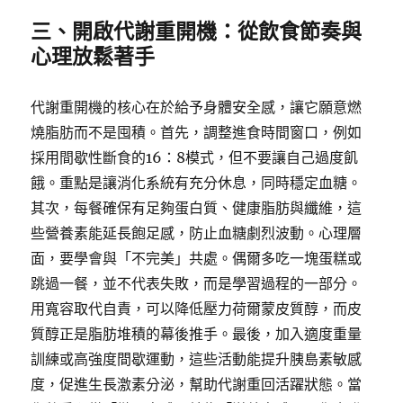
三、開啟代謝重開機：從飲食節奏與
心理放鬆著手
代謝重開機的核心在於給予身體安全感，讓它願意燃
燒脂肪而不是囤積。首先，調整進食時間窗口，例如
採用間歇性斷食的16：8模式，但不要讓自己過度飢
餓。重點是讓消化系統有充分休息，同時穩定血糖。
其次，每餐確保有足夠蛋白質、健康脂肪與纖維，這
些營養素能延長飽足感，防止血糖劇烈波動。心理層
面，要學會與「不完美」共處。偶爾多吃一塊蛋糕或
跳過一餐，並不代表失敗，而是學習過程的一部分。
用寬容取代自責，可以降低壓力荷爾蒙皮質醇，而皮
質醇正是脂肪堆積的幕後推手。最後，加入適度重量
訓練或高強度間歇運動，這些活動能提升胰島素敏感
度，促進生長激素分泌，幫助代謝重回活躍狀態。當