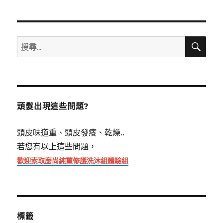
搜
搜
尋
尋
關
鍵
字:
頭髮出現這些問題?
頭皮味道重、頭皮發癢、乾燥..
若您有以上這些問題，
歡迎索取麼尚純薑修護洗沐組體驗組
標籤