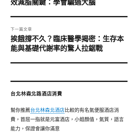
一
效減脂關鍵：學會騙過大腦
導
篇
覽
文
章:
下一篇文章
挨餓撐不久？臨床醫學揭密：生存本
下
一
能與基礎代謝率的驚人拉鋸戰
篇
文
章:
台北林森北路酒店消費
幫你推薦
台北林森北酒店
比較的有名氣便服酒店消
費，首屈一指就是元富酒店，小姐顏值，氣質，語言
能力，保證會讓你滿意