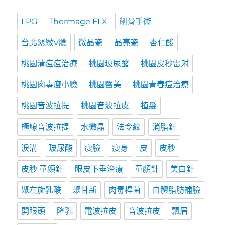
LPG
Thermage FLX
削骨手術
台北緊緻V臉
微晶瓷
晶亮瓷
杏仁酸
桃園清痘痘治療
桃園玻尿酸
桃園皮秒雷射
桃園肉毒瘦小臉
桃園醫美
桃園青春痘治療
桃園音波拉提
桃園音波拉皮
植髮
極線音波拉提
水微晶
法令紋
消脂針
淚溝
玻尿酸
瘦臉
瘦身
皮
皮秒
皮秒 童顏針
眼皮下垂治療
童顏針
美白針
聚左旋乳酸
聚甘新
肉毒桿菌
自體脂肪補臉
開眼頭
隆乳
電波拉皮
音波拉皮
飄眉