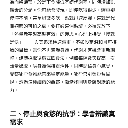
為面臨饑荒，於是下令降低基礎代謝率，同時增加飢
餓素的分泌。你可能會發現，即使吃得很少，體重卻
停滯不前，甚至稍微多吃一點就迅速反彈。這就是代
謝適應的可怕之處。要打破這個循環，必須先放下
「熱量赤字越高越有效」的迷思。心理上接受「慢就
是快」——與其追求極速減重，不如設定溫和且可持
續的目標。當你不再驚嚇身體，代謝才有機會重新調
整。建議採取循環式飲食法，例如每隔數天提高一次
熱量攝取，讓身體保持靈活性。同時記錄身心感受，
覺察哪些食物能帶來穩定能量，哪些只引發短暫愉
悅。透過這種細微的觀察，漸漸找回與身體對話的能
力。
二、停止與食慾的抗爭：學會辨識真
需求