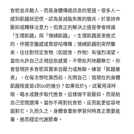
食慾並非敵人，而是身體傳遞訊息的管道。很多人一
感到飢餓就恐慌，認為是減脂失敗的徵兆，於是拚命
壓抑或轉移注意力。但真正的解決之道是學會辨識
「生理飢餓」與「情緒飢餓」。生理飢餓是漸進式
的，伴隨空腹感或胃部咕嚕聲；情緒飢餓則突然襲
來，往往對特定食物（如甜食、炸物）有強烈渴望。
當你允許自己正視這些感覺，不帶批判地觀察它，你
會發現許多食慾其實來自壓力或無聊。練習「飢餓量
表」，在每次想吃東西前，先問自己：我現在的身體
飢餓程度是1到10的幾分？如果低於5，試著用深呼
吸、喝水或散步取代進食。這樣做不是壓抑，而是給
自己空間選擇。當你不再對抗食慾，反而能更從容地
面對它。久而久之，身體會重新學習何時真正需要能
量，進而穩定代謝節奏。