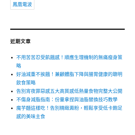
鳳凰電波
近期文章
不用苦苦忍受飢餓感！順應生理機制的無痛瘦身策
略
好油減重不挨餓！兼顧體脂下降與腸胃健康的聰明
飲食策略
告別宵夜罪惡感五大高質感低熱量食物完整大公開
不傷身減脂指南：份量拿捏與油脂替換技巧教學
魔芋麵這樣吃！告別精緻澱粉，輕鬆享受低卡飽足
感的美味主食