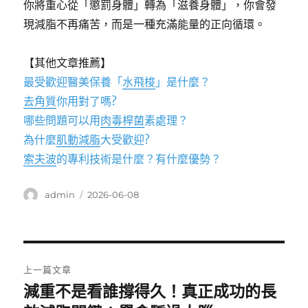
你將重心從「懲罰身體」轉為「滋養身體」，你會發
現減脂不再痛苦，而是一種充滿能量的正向循環。
【其他文章推薦】
最受歡迎醫美保養「
水飛梭
」是什麼？
去角質
你用對了嗎?
哪些問題可以用
肉毒桿菌
素處理？
為什麼
肌動減脂
大受歡迎?
索夫波
的專利技術是什麼？有什麼優勢？
作
發
admin
2026-06-08
者
佈
日
期:
文
上一篇文章
章
減重不是看誰撐得久！真正成功的長
上