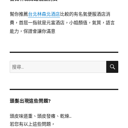
幫你推薦
台北林森北酒店
比較的有名氣便服酒店消
費，首屈一指就是元富酒店，小姐顏值，氣質，語言
能力，保證會讓你滿意
搜
搜
尋
尋
關
鍵
字:
頭髮出現這些問題?
頭皮味道重、頭皮發癢、乾燥..
若您有以上這些問題，