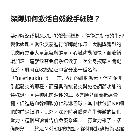
深蹲如何激活自然殺手細胞？
要理解深蹲對NK細胞的激活機制，得從運動時的生理
變化說起。當你反覆進行深蹲動作時，大腿與臀部的
肌肉群需要大量氧氣與能量，心臟跳動加快，血液循
環加速，這就像替免疫系統做了一次全身按摩。關鍵
在於，肌肉在收縮過程中會分泌一種名為
「Interleukin-6」（IL-6）的細胞激素，但它並非
引起發炎的那種，而是具備抗發炎與免疫調節功能的
特殊類型。這種肌肉源性的IL-6會順著血流抵達骨
髓，促進造血幹細胞分化為淋巴球，其中就包括NK細
胞的前驅細胞。此外，深蹲時身體會產生輕微的氧化
壓力，這個訊號會告訴免疫系統：「有壓力來了，準
備防禦！」於是NK細胞被喚醒，從休眠狀態轉為活躍