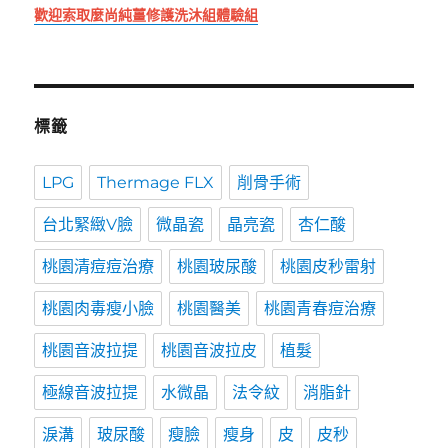
歡迎索取麼尚純薑修護洗沐組體驗組
標籤
LPG
Thermage FLX
削骨手術
台北緊緻V臉
微晶瓷
晶亮瓷
杏仁酸
桃園清痘痘治療
桃園玻尿酸
桃園皮秒雷射
桃園肉毒瘦小臉
桃園醫美
桃園青春痘治療
桃園音波拉提
桃園音波拉皮
植髮
極線音波拉提
水微晶
法令紋
消脂針
淚溝
玻尿酸
瘦臉
瘦身
皮
皮秒