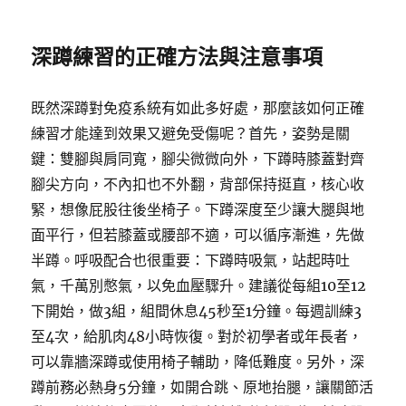
深蹲練習的正確方法與注意事項
既然深蹲對免疫系統有如此多好處，那麼該如何正確
練習才能達到效果又避免受傷呢？首先，姿勢是關
鍵：雙腳與肩同寬，腳尖微微向外，下蹲時膝蓋對齊
腳尖方向，不內扣也不外翻，背部保持挺直，核心收
緊，想像屁股往後坐椅子。下蹲深度至少讓大腿與地
面平行，但若膝蓋或腰部不適，可以循序漸進，先做
半蹲。呼吸配合也很重要：下蹲時吸氣，站起時吐
氣，千萬別憋氣，以免血壓驟升。建議從每組10至12
下開始，做3組，組間休息45秒至1分鐘。每週訓練3
至4次，給肌肉48小時恢復。對於初學者或年長者，
可以靠牆深蹲或使用椅子輔助，降低難度。另外，深
蹲前務必熱身5分鐘，如開合跳、原地抬腿，讓關節活