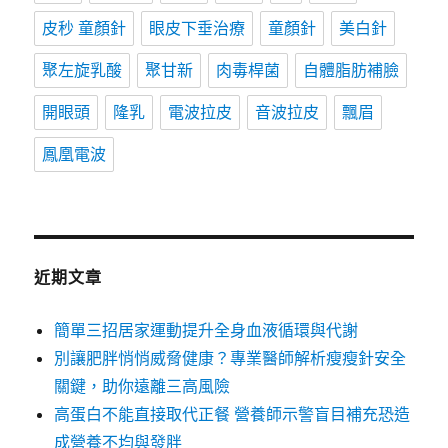
皮秒 童顏針
眼皮下垂治療
童顏針
美白針
聚左旋乳酸
聚甘新
肉毒桿菌
自體脂肪補臉
開眼頭
隆乳
電波拉皮
音波拉皮
飄眉
鳳凰電波
近期文章
簡單三招居家運動提升全身血液循環與代謝
別讓肥胖悄悄威脅健康？專業醫師解析瘦瘦針安全
關鍵，助你遠離三高風險
高蛋白不能直接取代正餐 營養師示警盲目補充恐造
成營養不均與發胖