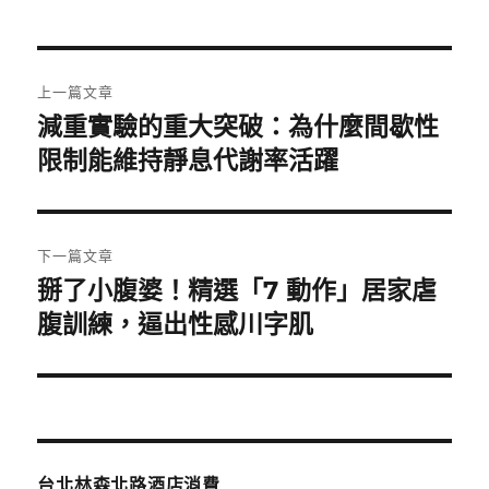
日
期:
文
上一篇文章
章
減重實驗的重大突破：為什麼間歇性
上
一
限制能維持靜息代謝率活躍
導
篇
覽
文
章:
下一篇文章
掰了小腹婆！精選「7 動作」居家虐
下
一
腹訓練，逼出性感川字肌
篇
文
章:
台北林森北路酒店消費