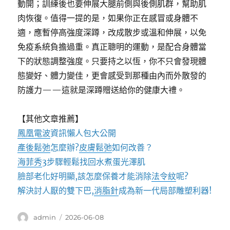
動開；訓練後也要伸展大腿前側與後側肌群，幫助肌
肉恢復。值得一提的是，如果你正在感冒或身體不
適，應暫停高強度深蹲，改成散步或溫和伸展，以免
免疫系統負擔過重。真正聰明的運動，是配合身體當
下的狀態調整強度。只要持之以恆，你不只會發現體
態變好、體力變佳，更會感受到那種由內而外散發的
防護力——這就是深蹲贈送給你的健康大禮。
【其他文章推薦】
鳳凰電波
資訊懶人包大公開
產後鬆弛
怎麼辦?
皮膚鬆弛
如何改善？
海菲秀
3步驟輕鬆找回水煮蛋光澤肌
臉部老化好明顯,該怎麼保養才能消除
法令紋
呢?
解決討人厭的雙下巴,
消脂針
成為新一代局部雕塑利器!
作
發
admin
2026-06-08
者
佈