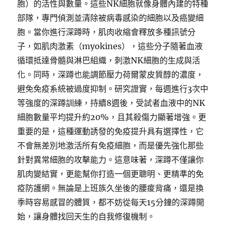
胞）的活性與數量。這些NK細胞就像身體內建的特種
部隊，專門偵測並清除被病毒感染的細胞以及癌變細
胞。當你進行深蹲時，肌肉收縮會釋放多種訊號分
子，如肌肉激素（myokines），這些分子隨著血液
循環抵達骨髓與淋巴組織，刺激NK細胞的生成與活
化。同時，深蹲也能調節壓力荷爾蒙皮質醇的濃度，
避免免疫系統被過度抑制。研究證實，每週進行3次中
等強度的深蹲訓練，持續8週後，受試者血液中的NK
細胞數量平均提升約20%，且其殺傷力顯著增強。更
重要的是，這種運動誘發的免疫提升具有選擇性，它
不會無差別地激活所有免疫細胞，而是優先強化那些
針對異常細胞的攻擊能力。這意味著，深蹲不僅讓你
肌肉變結實，更能幫你打造一個更聰明、更精準的免
疫防護網。無論是上班族久坐後的腰痠背痛，還是換
季時容易感冒的體質，都不妨從每天15分鐘的深蹲開
始，讓身體找回天生的自我修復機制。