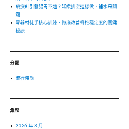
瘦瘦針引發腸胃不適？延緩排空這樣做，補水是關
鍵
零器材徒手核心訓練，徹底改善脊椎穩定度的關鍵
秘訣
分類
流行時尚
彙整
2026 年 8 月