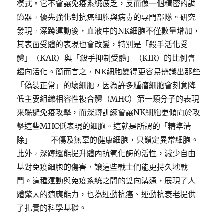
模式。它不會讓免疫系統疲乏，反而像一個精密的調
節器，優先強化對抗癌細胞與病毒的專門部隊。研究
發現，深蹲運動後，血液中的NK細胞不僅數量增加，
其表面受體的表現也會改變，特別是「殺手活化受
體」（KAR）與「殺手抑制受體」（KIR）的比例會
趨向活化。簡而言之，NK細胞變得更容易辨識出那些
「偽裝正常」的壞細胞，因為許多腫瘤細胞會刻意降
低主要組織相容性複合體（MHC）第一類分子的表現
來躲避免疫攻擊，而深蹲訓練會讓NK細胞更傾向於攻
擊這些MHC低表現的細胞。這就是所謂的「精準清
除」——不傷及無辜的健康細胞，只鎖定異常細胞。
此外，深蹲還能提升體內抗氧化酶的活性，減少自由
基對免疫細胞的傷害，讓這些戰士們能更持久地戰
鬥。這種運動與免疫系統之間的雙向溝通，展現了人
體驚人的適應能力，也為運動抗癌、運動抗衰老提供
了扎實的科學基礎。