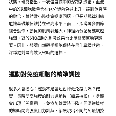
狀態。研究指出，一次強度適中的深蹲訓練後，血液
中的NK細胞數量會在15分鐘內急遽上升，達到休息時
的數倍，雖然數小時後會逐漸回落，但長期規律訓練
能讓基礎數值維持在較高水平。而且，深蹲屬多關節
複合動作，動員的肌肉群越大，神經內分泌反應就越
強烈，對於NK細胞的刺激效果也比單關節運動更顯
著。因此，想讓自然殺手細胞保持在最佳戰備狀態，
深蹲絕對是高效又省時的選擇。
運動對免疫細胞的精準調控
很多人會擔心：運動不是會短暫降低免疫力嗎？確
實，長時間高強度的耐力運動後（如馬拉松），身體
會出現「開窗期」，免疫防線暫時下降。但深蹲這樣
的短時間高強度阻力訓練，卻展現出不同的免疫調控