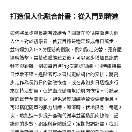
打造個人化融合計畫：從入門到精進
如何將萬步與長跑有效結合？關鍵在於循序漸進與個
人化。對於初學者，首要目標是穩定達成每日萬步，
並每週加入1-2次輕鬆的慢跑，例如跑走交替，讓身體
適應衝擊。當基礎體能建立後，可以逐步增加長跑的
頻率與距離，例如每週進行3次跑步訓練，同時維持每
日步數不墜。進階者可以嘗試更結構化的安排：將萬
步走作為長跑日的動態恢復，或在非跑步日透過步行
來保持活動量，促進血液循環幫助肌肉恢復。聆聽身
體的聲音至關重要，避免過度訓練導致受傷或倦怠。
可以搭配簡單的肌力訓練，如深蹲、伏地挺身，每週2
次，這能進一步提升基礎代謝率並塑造肌肉線條。記
錄你的步數、跑距與身體感受，定期微調計畫，找到