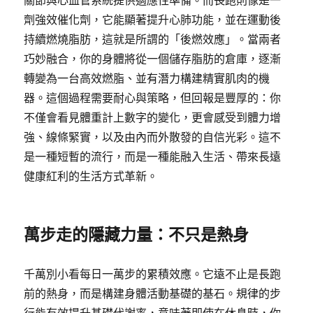
關節與心血管系統提供適應性準備。而長跑則像是一
劑強效催化劑，它能顯著提升心肺功能，並在運動後
持續燃燒脂肪，這就是所謂的「後燃效應」。當兩者
巧妙融合，你的身體將從一個儲存脂肪的倉庫，逐漸
轉變為一台高效燃脂、並有潛力構建精實肌肉的機
器。這個過程需要耐心與策略，但回報是豐厚的：你
不僅會看見體重計上數字的變化，更會感受到體力增
強、線條緊實，以及由內而外散發的自信光彩。這不
是一種短暫的流行，而是一種能融入生活、帶來長遠
健康紅利的生活方式革新。
萬步走的隱藏力量：不只是熱身
千萬別小看每日一萬步的累積效應。它遠不止是長跑
前的熱身，而是構建身體活動基礎的基石。規律的步