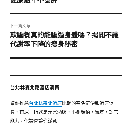
健康過年不發胖
導
篇
覽
文
章:
下一篇文章
欺騙餐真的能騙過身體嗎？揭開不讓
下
一
代謝率下降的瘦身秘密
篇
文
章:
台北林森北路酒店消費
幫你推薦
台北林森北酒店
比較的有名氣便服酒店消
費，首屈一指就是元富酒店，小姐顏值，氣質，語言
能力，保證會讓你滿意