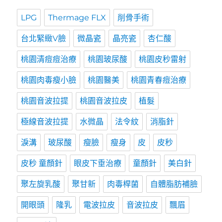
LPG
Thermage FLX
削骨手術
台北緊緻V臉
微晶瓷
晶亮瓷
杏仁酸
桃園清痘痘治療
桃園玻尿酸
桃園皮秒雷射
桃園肉毒瘦小臉
桃園醫美
桃園青春痘治療
桃園音波拉提
桃園音波拉皮
植髮
極線音波拉提
水微晶
法令紋
消脂針
淚溝
玻尿酸
瘦臉
瘦身
皮
皮秒
皮秒 童顏針
眼皮下垂治療
童顏針
美白針
聚左旋乳酸
聚甘新
肉毒桿菌
自體脂肪補臉
開眼頭
隆乳
電波拉皮
音波拉皮
飄眉