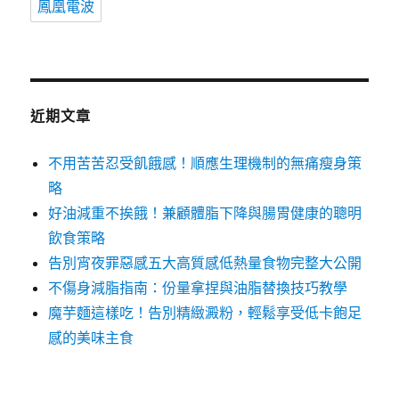
鳳凰電波
近期文章
不用苦苦忍受飢餓感！順應生理機制的無痛瘦身策
略
好油減重不挨餓！兼顧體脂下降與腸胃健康的聰明
飲食策略
告別宵夜罪惡感五大高質感低熱量食物完整大公開
不傷身減脂指南：份量拿捏與油脂替換技巧教學
魔芋麵這樣吃！告別精緻澱粉，輕鬆享受低卡飽足
感的美味主食