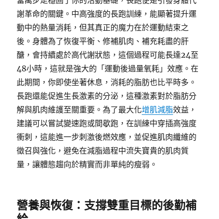
當萬步走穩固了你的活動基礎，長跑便是引發身體代
謝革命的關鍵。中高強度的長跑訓練，能顯著提升運
動中的熱量消耗，但其真正的魔力在於運動結束之
後。身體為了恢復平衡、修補肌肉、補充耗盡的肝
醣，會持續處於高代謝狀態，這個過程可能長達24至
48小時，這就是強大的「運動後過量氧耗」效應。在
此期間，你即使坐著休息，消耗的脂肪也比平時多。
長跑還能促進生長激素的分泌，這種激素對於脂肪分
解與肌肉維護至關重要。為了最大化
增肌減脂
效益，
建議可以嘗試變速跑或間歇跑，在訓練中穿插高強度
衝刺，這能進一步刺激後燃效應，並促進肌肉纖維的
徵召與強化，避免在減脂過程中流失寶貴的肌肉質
量，讓體態趨向於精實而非單純的瘦弱。
營養與恢復：支撐雙重目標的後勤補
給