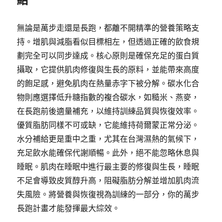
無論是萬步走還是長跑，都離不開精準的營養策略支
持。增肌與減脂看似目標相左，但透過正確的飲食規
劃完全可以同步達成。核心原則是確保充足的蛋白質
攝取，它提供肌肉修復與生長的原料，並能帶來高度
的飽足感，避免肌肉在熱量赤字下被分解。碳水化合
物則應選擇低升糖指數的複合碳水，如糙米、燕麥，
在長跑前後適量補充，以維持訓練品質與恢復效率。
優質脂肪同樣不可或缺，它能維持荷爾蒙正常分泌。
水分補給更是重中之重，尤其在台灣濕熱的氣候下，
充足飲水能確保代謝順暢。此外，絕不能忽略休息與
睡眠。肌肉在睡眠中進行最主要的修復與生長，睡眠
不足會導致皮質醇升高，阻礙脂肪分解並增加肌肉流
失風險。將營養與恢復視為訓練的一部分，你的萬步
長跑計畫才能發揮最大綜效。