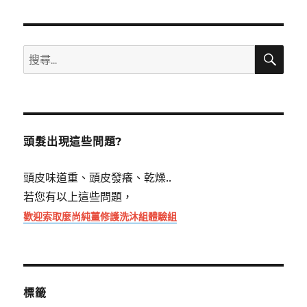
搜
搜
尋
尋
關
鍵
字:
頭髮出現這些問題?
頭皮味道重、頭皮發癢、乾燥..
若您有以上這些問題，
歡迎索取麼尚純薑修護洗沐組體驗組
標籤