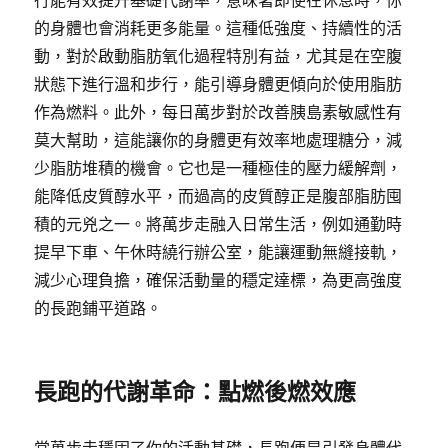
行能有效提升基礎代謝率，意味著即使在休息時，你
的身體也會消耗更多能量。這種低強度、持續性的活
動，對於啟動脂肪氧化過程特別有益，尤其是在空腹
狀態下進行溫和步行，能引導身體更傾向於使用脂肪
作為燃料。此外，每日萬步對於改善胰島素敏感性有
莫大幫助，這能讓你的身體更有效率地處理糖分，減
少脂肪堆積的機會。它也是一種極佳的壓力緩解劑，
能降低皮質醇水平，而過高的皮質醇正是腹部脂肪囤
積的元兇之一。將萬步走融入日常生活，例如通勤時
提早下車、午休時繞行辦公室，能讓運動無縫接軌，
減少心理負擔，確保活動量的穩定達標，為更高強度
的長跑鋪平道路。
長跑的代謝革命：點燃後燃效應