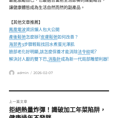
最能激勵自己、也最適合當前生活節奏的運動組合，
讓健康體態成為生活自然而然的副產品。
【其他文章推薦】
鳳凰電波
資訊懶人包大公開
產後鬆弛
怎麼辦?
皮膚鬆弛
如何改善？
海菲秀
3步驟輕鬆找回水煮蛋光澤肌
臉部老化好明顯,該怎麼保養才能消除
法令紋
呢?
解決討人厭的雙下巴,
消脂針
成為新一代局部雕塑利器!
作
發
admin
2026-02-07
者
佈
日
期:
文
上一篇文章
章
拒絕熱量炸彈！識破加工年菜陷阱，
上
一