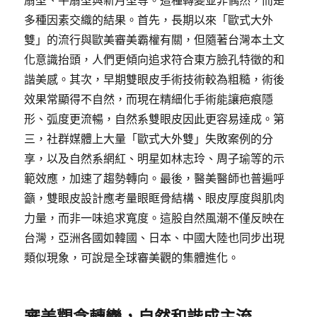
扇型、平扇型與新月型等。這種轉變並非偶然，而是
多種因素交織的結果。首先，長期以來「歐式大外
雙」的流行與歐美審美霸權有關，但隨著台灣本土文
化意識抬頭，人們更傾向追求符合東方臉孔特徵的和
諧美感。其次，早期雙眼皮手術技術較為粗糙，術後
效果常顯得不自然，而現在精細化手術能讓疤痕隱
形、弧度更流暢，自然系雙眼皮因此更容易達成。第
三，社群媒體上大量「歐式大外雙」失敗案例的分
享，以及自然系網紅、明星如林志玲、周子瑜等的示
範效應，加速了趨勢轉向。最後，醫美醫師也普遍呼
籲，雙眼皮設計應考量眼眶骨結構、眼皮厚度與肌肉
力量，而非一味追求寬度。這股自然風潮不僅反映在
台灣，亞洲各國如韓國、日本、中國大陸也同步出現
類似現象，可說是全球審美觀的集體進化。
審美觀念轉變，自然和諧成主流