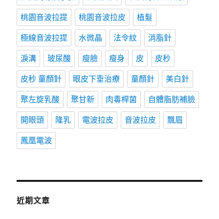
桃園音波拉提
桃園音波拉皮
植髮
極線音波拉提
水微晶
法令紋
消脂針
淚溝
玻尿酸
瘦臉
瘦身
皮
皮秒
皮秒 童顏針
眼皮下垂治療
童顏針
美白針
聚左旋乳酸
聚甘新
肉毒桿菌
自體脂肪補臉
開眼頭
隆乳
電波拉皮
音波拉皮
飄眉
鳳凰電波
近期文章