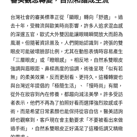
台灣社會的審美標準正從「顯眼」轉向「舒適」。過
去十年，受韓流與歐美時尚影響，許多人追求混血感
的深邃五官，歐式大外雙因能讓眼睛瞬間放大而蔚為
風潮。但隨著資訊普及，人們開始認識到，誇張的雙
眼皮可能破壞臉部比例，尤其在動態表情時容易產生
「三層眼皮」或「瞪眼感」。相反地，自然系雙眼皮
強調與眉眼距、鼻樑高度的協調，術後呈現「似有若
無」的柔美效果，反而更耐看、更持久。這種轉變也
與台灣近年提倡的「極簡生活」、「慢時尚」有關，
從外在妝容到內在修養，都趨向減法美學。許多受訪
者表示，他們不再為了拍照好看而選擇強烈妝感或手
術，而是希望日常素顏也能保持從容自信。醫美諮詢
師也觀察到，客戶現在會主動要求「不要被看出來做
過手術」，自然系雙眼皮正好滿足了這種低調又精緻