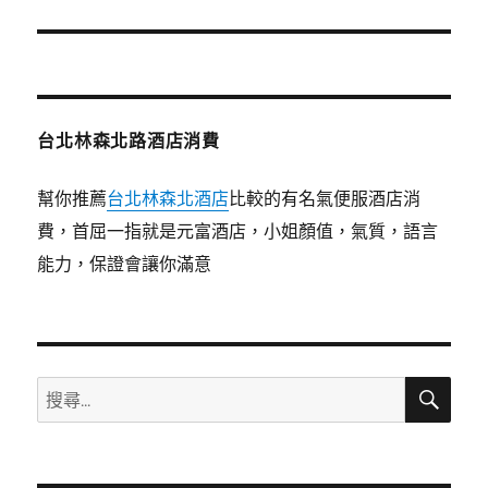
篇
文
章:
台北林森北路酒店消費
幫你推薦
台北林森北酒店
比較的有名氣便服酒店消
費，首屈一指就是元富酒店，小姐顏值，氣質，語言
能力，保證會讓你滿意
搜
搜
尋
尋
關
鍵