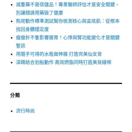
減重藥不是保健品！專業醫師評估才是安全關鍵，
別讓錯誤用藥毀了健康
熊爬動作標準測試幫你檢測核心與盆底肌：從根本
找回身體穩定度
瘦瘦針不隻影響腸胃！心悸與腎功能變化才是關鍵
警訊
用隨手可得的水瓶做伸展 打造完美仙女背
深蹲結合划船動作 高效燃脂同時打造美背線條
分類
流行時尚