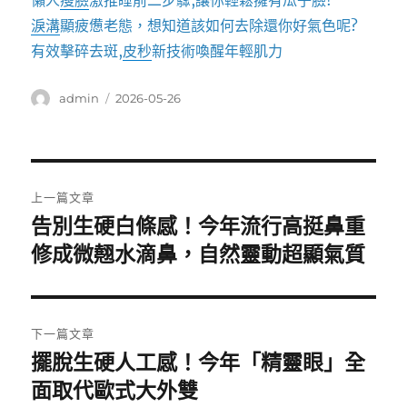
懶人
瘦臉
激推睡前二步驟,讓你輕鬆擁有瓜子臉!
淚溝
顯疲憊老態，想知道該如何去除還你好氣色呢?
有效擊碎去斑,
皮秒
新技術喚醒年輕肌力
作
發
admin
2026-05-26
者
佈
日
期:
文
上一篇文章
章
告別生硬白條感！今年流行高挺鼻重
上
一
修成微翹水滴鼻，自然靈動超顯氣質
導
篇
覽
文
章:
下一篇文章
擺脫生硬人工感！今年「精靈眼」全
下
一
面取代歐式大外雙