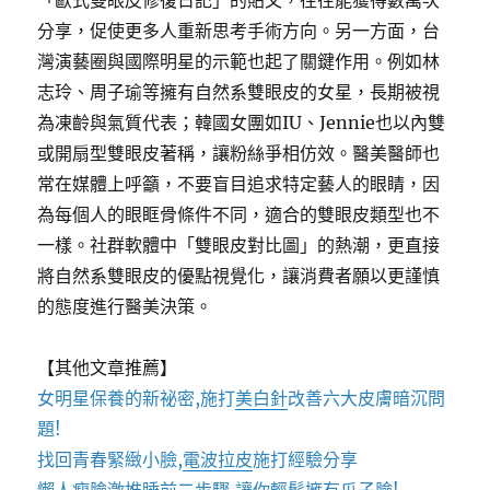
「歐式雙眼皮修復日記」的貼文，往往能獲得數萬次
分享，促使更多人重新思考手術方向。另一方面，台
灣演藝圈與國際明星的示範也起了關鍵作用。例如林
志玲、周子瑜等擁有自然系雙眼皮的女星，長期被視
為凍齡與氣質代表；韓國女團如IU、Jennie也以內雙
或開扇型雙眼皮著稱，讓粉絲爭相仿效。醫美醫師也
常在媒體上呼籲，不要盲目追求特定藝人的眼睛，因
為每個人的眼眶骨條件不同，適合的雙眼皮類型也不
一樣。社群軟體中「雙眼皮對比圖」的熱潮，更直接
將自然系雙眼皮的優點視覺化，讓消費者願以更謹慎
的態度進行醫美決策。
【其他文章推薦】
女明星保養的新祕密,施打
美白針
改善六大皮膚暗沉問
題!
找回青春緊緻小臉,
電波拉皮
施打經驗分享