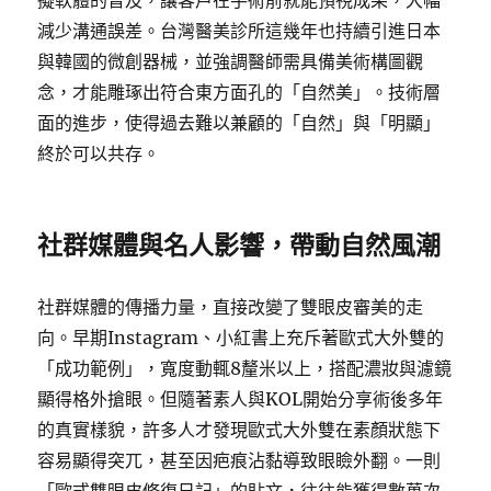
擬軟體的普及，讓客戶在手術前就能預視成果，大幅
減少溝通誤差。台灣醫美診所這幾年也持續引進日本
與韓國的微創器械，並強調醫師需具備美術構圖觀
念，才能雕琢出符合東方面孔的「自然美」。技術層
面的進步，使得過去難以兼顧的「自然」與「明顯」
終於可以共存。
社群媒體與名人影響，帶動自然風潮
社群媒體的傳播力量，直接改變了雙眼皮審美的走
向。早期Instagram、小紅書上充斥著歐式大外雙的
「成功範例」，寬度動輒8釐米以上，搭配濃妝與濾鏡
顯得格外搶眼。但隨著素人與KOL開始分享術後多年
的真實樣貌，許多人才發現歐式大外雙在素顏狀態下
容易顯得突兀，甚至因疤痕沾黏導致眼瞼外翻。一則