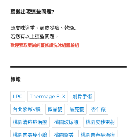
字:
頭髮出現這些問題?
頭皮味道重、頭皮發癢、乾燥..
若您有以上這些問題，
歡迎索取麼尚純薑修護洗沐組體驗組
標籤
LPG
Thermage FLX
削骨手術
台北緊緻V臉
微晶瓷
晶亮瓷
杏仁酸
桃園清痘痘治療
桃園玻尿酸
桃園皮秒雷射
桃園肉毒瘦小臉
桃園醫美
桃園青春痘治療