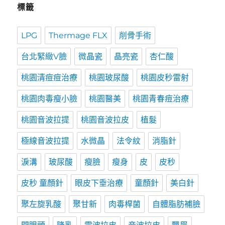
標籤
LPG
Thermage FLX
削骨手術
台北緊緻V臉
微晶瓷
晶亮瓷
杏仁酸
桃園清痘痘治療
桃園玻尿酸
桃園皮秒雷射
桃園肉毒瘦小臉
桃園醫美
桃園青春痘治療
桃園音波拉提
桃園音波拉皮
植髮
極線音波拉提
水微晶
法令紋
消脂針
淚溝
玻尿酸
瘦臉
瘦身
皮
皮秒
皮秒 童顏針
眼皮下垂治療
童顏針
美白針
聚左旋乳酸
聚甘新
肉毒桿菌
自體脂肪補臉