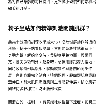
為對自己身體的每日投資，見證微小習慣如何累積出
顯著的改變。
椅子坐站如何精準刺激關鍵肌群？
要讓十分鐘的訓練效果最大化，必須理解動作背後的
科學。椅子坐站看似簡單，實則能系統性地鍛鍊下半
身動力鏈。起始坐姿時，雙腳應平踏地面，與肩同
寬，腳尖微微朝外。起身時，想像用腳跟發力推地，
同時收緊臀部與腹部，驅動髖關節與膝關節同步伸
展，直到身體完全站直。這個過程，股四頭肌負責膝
蓋伸直，臀大肌與腿後肌則主導髖部伸展，核心肌群
則維持軀幹穩定，防止腰部代償。
關鍵在於「控制」。有意識地放慢坐下速度，花費三