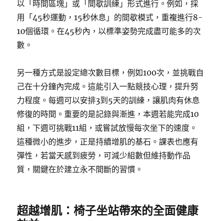
以「時間區塊」或「間歇訓練」形式進行。例如，採
用「45秒運動，15秒休息」的間歇模式，重複進行8-
10個循環。在45秒內，以標準姿勢完成盡可能多的次
數。
另一種方式是設定總次數目標，例如100次，並挑戰自
己在十分鐘內完成。這能引入一點競技心理，提升努
力程度。每週可以安排3到5天的訓練，讓肌肉有休息
修復的時間。重要的是記錄與漸進，本週若能完成10
組，下週可挑戰11組，或嘗試放慢每次坐下的速度。
這種微小的進步，正是持續增肌的基石。課表也應有
彈性，若當天感到疲勞，可減少組數但維持動作品
質，關鍵在於建立永不間斷的習慣。
超越增肌：椅子坐站帶來的全面健康