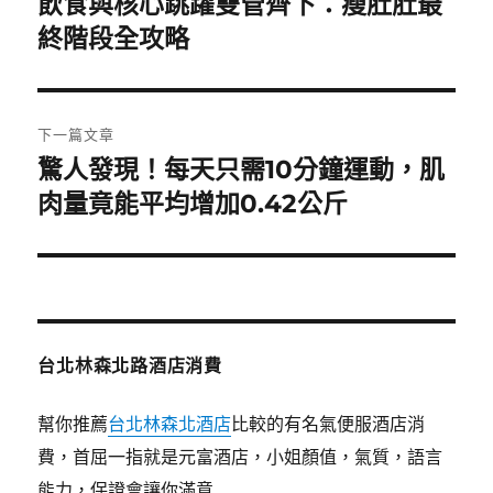
飲食與核心跳躍雙管齊下：瘦肚肚最
上
一
終階段全攻略
導
篇
覽
文
章:
下一篇文章
驚人發現！每天只需10分鐘運動，肌
下
一
肉量竟能平均增加0.42公斤
篇
文
章:
台北林森北路酒店消費
幫你推薦
台北林森北酒店
比較的有名氣便服酒店消
費，首屈一指就是元富酒店，小姐顏值，氣質，語言
能力，保證會讓你滿意