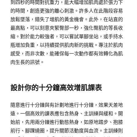
到四秒的時間對抗重力，能大幅增加肌肉處於張力下
的時間，創造更強的離心刺激。許多人在此階段容易
放鬆墜落，錯失了增肌的黃金機會。此外，在站直的
最高點，可以刻意夾緊臀部一秒，強化臀肌的等長收
縮。對於能力較強者，可以嘗試單腳坐站，或手持水
瓶增加負重，以持續提供肌肉新的挑戰。專注於肌肉
感受，而非次數，能確保每一次動作都有效轉化為肌
肉生長的訊號。
設計你的十分鐘高效增肌課表
隨意進行十分鐘與有計劃地進行十分鐘，效果天差地
遠。一個高效的課表應包含熱身、主訓練與緩和。開
始前，先用兩分鐘進行動態熱身，如原地踏步、抱膝
前行、腳踝繞圈，提升關節活動度與血流。主訓練則