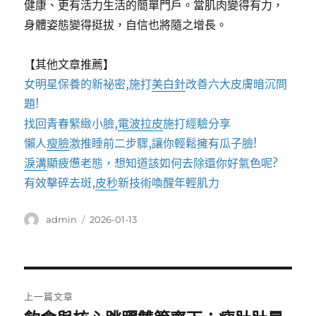
健康、更有活力生活的簡單門戶。當肌肉變得有力，
身體姿態變得挺拔，自信也將隨之增長。
【其他文章推薦】
女明星保養的新祕密,施打
美白針
改善六大皮膚暗沉問
題!
找回青春緊緻小臉,
電波拉皮
施打經驗分享
懶人
瘦臉
激推睡前二步驟,讓你輕鬆擁有瓜子臉!
淚溝
顯疲憊老態，想知道該如何去除還你好氣色呢?
有效擊碎去斑,
皮秒
新技術喚醒年輕肌力
作
發
admin
2026-01-13
者
佈
日
期:
文
上一篇文章
章