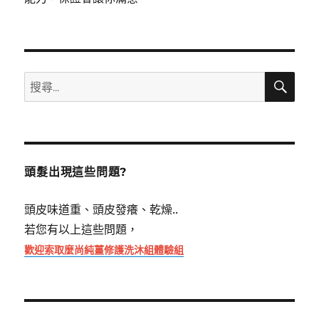
搜
搜
尋
尋
關
鍵
字:
頭髮出現這些問題?
頭皮味道重、頭皮發癢、乾燥..
若您有以上這些問題，
歡迎索取麼尚純薑修護洗沐組體驗組