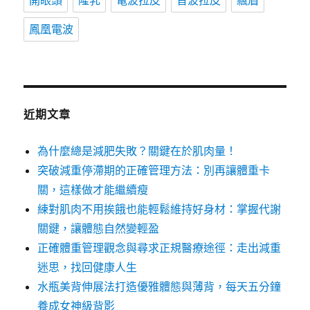
開眼頭
隆乳
電波拉皮
音波拉皮
飄眉
鳳凰電波
近期文章
為什麼總是減肥失敗？關鍵在於肌肉量！
突破減重停滯期的正確管理方法：別再讓體重卡
關，這樣做才能繼續瘦
練對肌肉不用挨餓也能輕鬆維持好身材：掌握代謝
關鍵，讓體態自然變輕盈
正確體重管理觀念與尋求正規醫療途徑：走出減重
迷思，找回健康人生
水瓶美背伸展法打造優雅體態與薄背，每天五分鐘
養成女神級背影