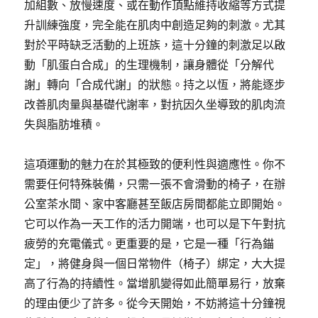
加組數、放慢速度、或在動作頂點維持收縮等方式提
升訓練強度，完全能在肌肉中創造足夠的刺激。尤其
對於平時缺乏活動的上班族，這十分鐘的刺激足以啟
動「肌蛋白合成」的生理機制，讓身體從「分解代
謝」轉向「合成代謝」的狀態。持之以恆，將能逐步
改善肌肉量與基礎代謝率，對抗因久坐導致的肌肉流
失與脂肪堆積。
這項運動的魅力在於其極致的便利性與適應性。你不
需要任何特殊裝備，只需一張不會滑動的椅子，在辦
公室茶水間、家中客廳甚至飯店房間都能立即開始。
它可以作為一天工作的活力開端，也可以是下午對抗
疲勞的充電儀式。更重要的是，它是一種「行為錨
定」，將健身與一個日常物件（椅子）綁定，大大提
高了行為的持續性。當增肌變得如此簡單易行，放棄
的理由便少了許多。從今天開始，不妨將這十分鐘視