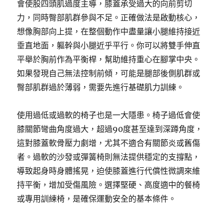
會使股四頭肌過度主導，膝蓋承受過大的向前剪切
力，同時臀部肌群參與不足。正確做法是啟動核心，
想像胸部向上提，在整個動作中盡量讓小腿維持接近
垂直地面，軀幹與小腿近乎平行。你可以將雙手伸直
平舉於胸前作為平衡桿，幫助維持重心在腳掌中央。
如果發現自己無法控制前傾，可能是腿部後側肌群或
臀部肌群過於薄弱，需要先進行基礎肌力訓練。
使用過低或過軟的椅子也是一大隱患。椅子過低會使
膝關節彎曲角度過大，超過90度甚至達到深蹲角度，
這對膝蓋軟骨壓力劇增，尤其不適合有關節炎或舊傷
者。過軟的沙發或彈簧椅則無法提供穩定的支撐點，
導致起身時身體搖晃，迫使膝蓋進行代償性微調來維
持平衡，增加受傷風險。選擇堅硬、高度適中的餐椅
或專用訓練椅，是確保運動安全的基本條件。