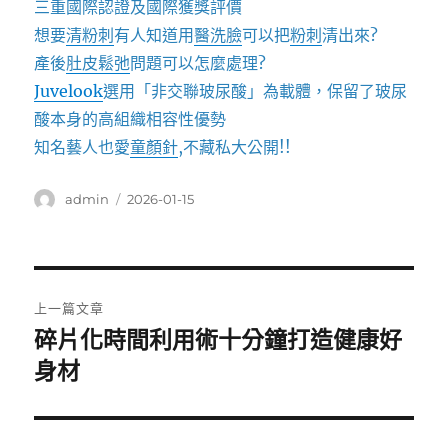
三重國際認證及國際獲獎評價
想要
清粉刺
有人知道用
醫洗臉
可以把
粉刺
清出來?
產後
肚皮鬆弛
問題可以怎麼處理?
Juvelook
選用「非交聯玻尿酸」為載體，保留了玻尿
酸本身的高組織相容性優勢
知名藝人也愛
童顏針
,不藏私大公開!!
作
發
admin
2026-01-15
者
佈
日
期:
文
上一篇文章
章
碎片化時間利用術十分鐘打造健康好
上
一
身材
導
篇
覽
文