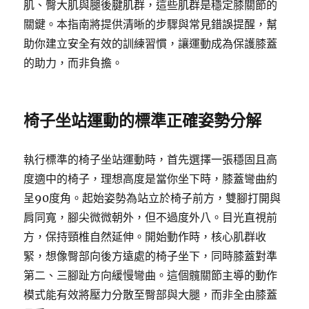
肌、臀大肌與腿後腱肌群，這些肌群是穩定膝關節的
關鍵。本指南將提供清晰的步驟與常見錯誤提醒，幫
助你建立安全有效的訓練習慣，讓運動成為保護膝蓋
的助力，而非負擔。
椅子坐站運動的標準正確姿勢分解
執行標準的椅子坐站運動時，首先選擇一張穩固且高
度適中的椅子，理想高度是當你坐下時，膝蓋彎曲約
呈90度角。起始姿勢為站立於椅子前方，雙腳打開與
肩同寬，腳尖微微朝外，但不過度外八。目光直視前
方，保持頸椎自然延伸。開始動作時，核心肌群收
緊，想像臀部向後方遠處的椅子坐下，同時膝蓋對準
第二、三腳趾方向緩慢彎曲。這個髖關節主導的動作
模式能有效將壓力分散至臀部與大腿，而非全由膝蓋