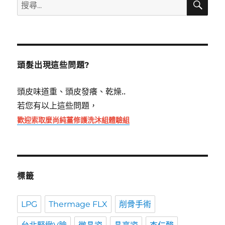
搜
尋
尋
關
鍵
字:
頭髮出現這些問題?
頭皮味道重、頭皮發癢、乾燥..
若您有以上這些問題，
歡迎索取麼尚純薑修護洗沐組體驗組
標籤
LPG
Thermage FLX
削骨手術