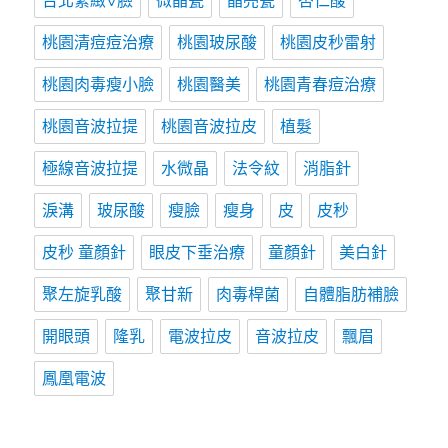
台北緊緻V臉
微晶瓷
晶亮瓷
杏仁酸
桃園清痘痘治療
桃園玻尿酸
桃園皮秒雷射
桃園肉毒瘦小臉
桃園醫美
桃園青春痘治療
桃園音波拉提
桃園音波拉皮
植髮
極線音波拉提
水微晶
法令紋
消脂針
淚溝
玻尿酸
瘦臉
瘦身
皮
皮秒
皮秒 童顏針
眼皮下垂治療
童顏針
美白針
聚左旋乳酸
聚甘新
肉毒桿菌
自體脂肪補臉
開眼頭
隆乳
電波拉皮
音波拉皮
飄眉
鳳凰電波