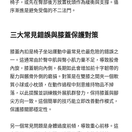
椅子，或先在臀部後方放置枕頭作為緩衝與支撐。循
序漸進是避免受傷的不二法門。
三大常見錯誤與膝蓋保護對策
膝蓋內扣是椅子坐站運動中最常見也最危險的錯誤之
一。這通常由於臀中肌與臀小肌力量不足，導致股骨
內旋，膝蓋朝向內側。長期如此會增加前十字韌帶的
壓力與髕骨外側的磨損。對策是在雙膝之間夾一個軟
質小球或小枕頭，在動作過程中刻意維持物品不掉
落，以此提醒並訓練髖外展肌群發力，保持膝蓋與腳
尖方向一致。這個簡單的技巧能立即改善動作模式，
保護膝關節穩定性。
另一個常見問題是身體過度前傾，導致重心前移。這