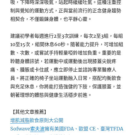
吸，下降時深深吸氣，站起時緩緩吐氣。這種注重控
制與覺知的運動方式，正與當前流行的正念健身趨勢
相契合，不僅鍛鍊身體，也平靜心靈。
建議初學者每週進行2至3次訓練，每次2至3組，每組
10至15次，組間休息60秒。隨著能力提升，可增加組
數、次數，或嘗試手持輕量啞鈴增加負重。重要的是
聆聽身體訊號，若運動中或運動後出現膝蓋尖銳疼
痛、腫脹或卡住感，應立即停止並諮詢專業醫療人
員。將正確的椅子坐站運動融入日常，搭配均衡飲食
與充足休息，你將能打造強健的下肢，保護膝蓋，並
朝著理想的體態與健康生活穩步前進。
【其他文章推薦】
增肌減脂
飲食原則大公開
Sofwave
索夫波
擁有美國FDA、歐盟 CE、臺灣TFDA