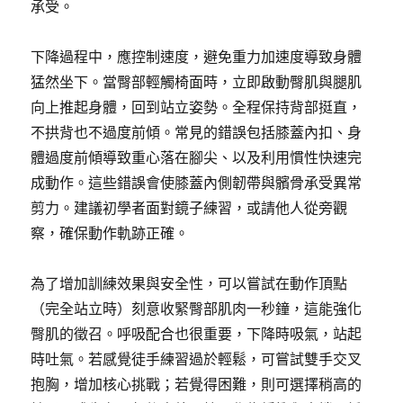
承受。
下降過程中，應控制速度，避免重力加速度導致身體
猛然坐下。當臀部輕觸椅面時，立即啟動臀肌與腿肌
向上推起身體，回到站立姿勢。全程保持背部挺直，
不拱背也不過度前傾。常見的錯誤包括膝蓋內扣、身
體過度前傾導致重心落在腳尖、以及利用慣性快速完
成動作。這些錯誤會使膝蓋內側韌帶與髕骨承受異常
剪力。建議初學者面對鏡子練習，或請他人從旁觀
察，確保動作軌跡正確。
為了增加訓練效果與安全性，可以嘗試在動作頂點
（完全站立時）刻意收緊臀部肌肉一秒鐘，這能強化
臀肌的徵召。呼吸配合也很重要，下降時吸氣，站起
時吐氣。若感覺徒手練習過於輕鬆，可嘗試雙手交叉
抱胸，增加核心挑戰；若覺得困難，則可選擇稍高的