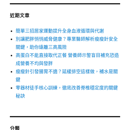
近期文章
簡單三招居家運動提升全身血液循環與代謝
別讓肥胖悄悄威脅健康？專業醫師解析瘦瘦針安全
關鍵，助你遠離三高風險
高蛋白不能直接取代正餐 營養師示警盲目補充恐造
成營養不均與發胖
瘦瘦針引發腸胃不適？延緩排空這樣做，補水是關
鍵
零器材徒手核心訓練，徹底改善脊椎穩定度的關鍵
秘訣
分類