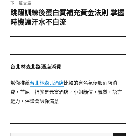
章:
下一篇文章
跳躍訓練後蛋白質補充黃金法則 掌握
下
一
時機讓汗水不白流
篇
文
章:
台北林森北路酒店消費
幫你推薦
台北林森北酒店
比較的有名氣便服酒店消
費，首屈一指就是元富酒店，小姐顏值，氣質，語言
能力，保證會讓你滿意
搜